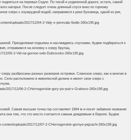
 подняться на перевал Седло. По тихой и уединенной дороге, кстати, самой
ого нагорья. После следует очень длинный спуск вниз по горному
мное озеро с изумрудной водой, направимся к реке Буковица, одной из рек,
тишиной. Преодолевая подъемы и наслаждаясь спусками, будем подбираться к
ия, отправимся на ночевку к озеру Крупац.
озеру разбросаны разных размеров островки. Сланское озеро, как и многие в
во. Село расположено в живописной долине и имеет свое озеро с
очуем.
снией. Самая высшая точка гор составляет 1894 м и носит забавное название
ита она тем, что это место считается самым дождливым в Европе. Будем