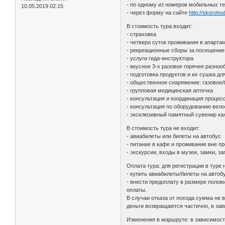
- по одному из номеров мобильных те
10.05.2019 02:15
- через форму на сайте
http://skoroho
В стоимость тура входит:
- страховка
- четверо суток проживания в апарта
- рекреационные сборы за посещение
- услуги гида-инструктора
- вкусное 3-х разовое горячее разноо
- подготовка продуктов и их сушка д
- общественное снаряжение: газовое/
- групповая медицинская аптечка
- консультация и координация процес
- консультация по оборудованию вел
- эксклюзивный памятный сувенир ка
В стоимость тура не входит:
- авиабилеты или билеты на автобус
- питание в кафе и проживание вне п
- экскурсии, входы в музеи, замки, з
Оплата тура: для регистрации в туре
- купить авиабилеты/билеты на автоб
- внести предоплату в размере полови
оплаты.
В случаи отказа от похода сумма не 
деньги возвращаются частично, в зав
Изменения в маршруте: в зависимости