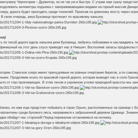
мчужину Черногории – Дурмитор, но не так уж и быстро. С утрам нам сразу предстоит
реодолевать километры подъема с завораживающими видами на горный массив Динарск
озеру, дорога будет проходить среди тоннелей. Проехав по длинному мосту через огро
В свою очередь, река Буковица протекает по красивому каньону.
 км)
ь по тихой дороге вдоль каньона реки Буковица, любуясь пейзажами и наслаждаясь 
 финишный на этот день спуск приведет нас в Никшич. Восполнив запасы продовольств
гории. Сланское озеро имеет причудливые не ровные очертания берегов, а по самому 
ными. Продолжим ехать по красивой горной дороге, которая выведет нас в село Грахо
ыто от глаз проезжающих. В этом тихом и укромном уголке природной красоты мы зан
лизко, но нам еще предстоит побывать в горах Орьен, расположенных на границе с Бо
серпантины среди букового леса, направимся к заброшенной деревни Црквице. Знамен
садки обойдут нас стороной! Перед перевалом остановимся на ночевку.