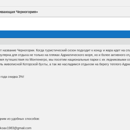
ивающая Черногория»
ит название Черногории. Когда туристический сезон подходит к концу и жара идет на с
улярна для отдыха не только на пляжах Адриатического моря, но и более активного о
емя путешествия по Монтенегро, мы посетим национальные парки с их ледниковыми 
ль живописной Которской бухты, а так же насладимся отдыхом на берегу теплого Адр
 года скидка 3%!
дним из удобных способов:
nkoav1983@gmail.com