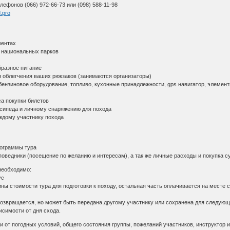
лефонов (066) 972-66-73 или (098) 588-11-98
d.pro
ментах
 национальных парков
бразное питание
ля облегчения ваших рюкзаков (занимаются организаторы)
бензиновое оборудование, топливо, кухонные принадлежности, gps навигатор, элемент
са покупки билетов
осипеда и личному снаряжению для похода
ждому участнику похода
рограммы тура
аповедники (посещение по желанию и интересам), а так же личные расходы и покупка с
 необходимо:
ус
ны стоимости тура для подготовки к походу, остальная часть оплачивается на месте с
возвращается, но может быть передана другому участнику или сохранена для следующ
исимости от дня схода.
 от погодных условий, общего состояния группы, пожеланий участников, инструктор 