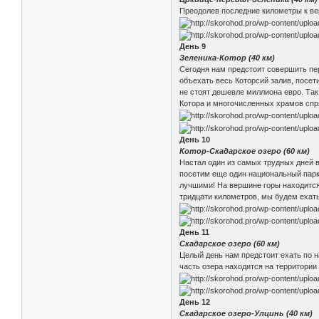
Преодолев последние километры к ве
День 9
Зеленика-Котор (40 км)
Сегодня нам предстоит совершить пер
объехать весь Которсий залив, посет
не стоят дешевле миллиона евро. Так
Котора и многочисленных храмов спр
День 10
Котор-Скадарское озеро (60 км)
Настал один из самых трудных дней в
посетим еще один национальный парк 
лучшими! На вершине горы находится
тридцати километров, мы будем ехать
День 11
Скадарское озеро (60 км)
Целый день нам предстоит ехать по 
часть озера находится на территории
День 12
Скадарское озеро-Улцинь (40 км)