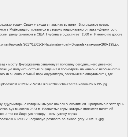
дская гора». Сразу у входа в парк нас встретит Биоградское озеро.
мся в Мойковаци отправимся в сторону национального парка «Дурмитор».
осле Гранд-Каньоном в США! Глубина его достигает 1300 м. Именно по дороге
дъезд к мосту Джурджевича ознаменует половину сегодняшнего дневного
Желающие получить острые ощущения и посмотреть на каньон с необычного и
Прибыв в национальный парк «Дурмитор», заселимся в апартаменты, где
рку «Дурмитор», с которым мы уже начали знакомиться. Программа в этот день
ботов-Кук высотою 2523 м. Волнистые горы, которые являются визитной
е, а так же Ледяную пещеру – жемчужину парка.