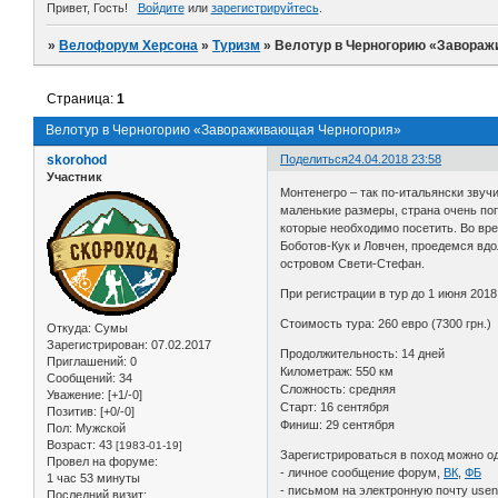
Привет, Гость!
Войдите
или
зарегистрируйтесь
.
»
Велофорум Херсона
»
Туризм
»
Велотур в Черногорию «Завораж
Страница:
1
Велотур в Черногорию «Завораживающая Черногория»
skorohod
Поделиться
24.04.2018 23:58
Участник
Монтенегро – так по-итальянски звуч
маленькие размеры, страна очень поп
которые необходимо посетить. Во вр
Боботов-Кук и Ловчен, проедемся вдо
островом Свети-Стефан.
При регистрации в тур до 1 июня 2018
Стоимость тура: 260 евро (7300 грн.)
Откуда:
Сумы
Зарегистрирован
: 07.02.2017
Продолжительность: 14 дней
Приглашений:
0
Километраж: 550 км
Сообщений:
34
Сложность: средняя
Уважение:
[+1/-0]
Старт: 16 сентября
Позитив:
[+0/-0]
Финиш: 29 сентября
Пол:
Мужской
Возраст:
43
[1983-01-19]
Зарегистрироваться в поход можно о
Провел на форуме:
- личное сообщение форум,
ВК
,
ФБ
1 час 53 минуты
- письмом на электронную почту use
Последний визит: