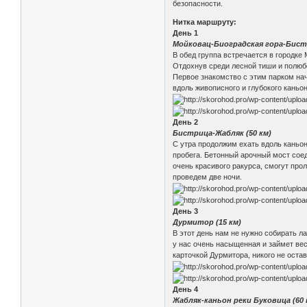
безопасности.
Нитка маршруту:
День 1
Мойковац-Биоградская гора-Бист
В обед группа встречается в городке
Отдохнув среди лесной тиши и полюб
Первое знакомство с этим парком нач
вдоль живописного и глубокого каньо
День 2
Бистрица-Жабляк (50 км)
С утра продолжим ехать вдоль каньон
пробега. Бетонный арочный мост сое
очень красивого ракурса, смогут про
проведем две ночи.
День 3
Дурмитор (15 км)
В этот день нам не нужно собирать л
у нас очень насыщенная и займет вес
карточкой Дурмитора, никого не ост
День 4
Жабляк-каньон реки Буковица (60 