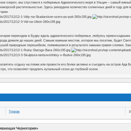
кое озеро», мы спустимся к побережью Адриатического моря в Ульцин – самый южный 
оморской растительностью. Здесь рекордное количество солнечных дней в году для в
гории.
гории переездом в Будву вдоль адриатического побережья, любуясь превосходными 
орода дожили до наших дней. Самым важным местом, которое мы посетим, будет Свети
ушей природным перешейком, появившемся в результате намыва гравия слоями. Зако
святить отдыху на пляже или провести его более активно и съездить на остров Ада Б
тро, что позволяет продлить купальный сезон до глубокой осени.
Туризм
1
ивающая Черногория»