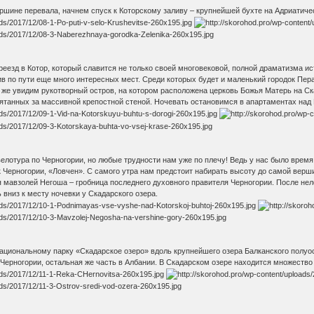
ршине перевала, начнем спуск к Которскому заливу – крупнейшей бухте на Адриатиче
еезд в Котор, который славится не только своей многовековой, полной драматизма ис
ив по пути еще много интересных мест. Среди которых будет и маленький городок Пер
 же увидим рукотворный остров, на котором расположена церковь Божья Матерь на Ска
ятанных за массивной крепостной стеной. Ночевать остановимся в апартаментах над 
елотура по Черногории, но любые трудности нам уже по плечу! Ведь у нас было врем
Черногории, «Ловчен». С самого утра нам предстоит набирать высоту до самой верши
 мавзолей Негоша – гробница последнего духовного правителя Черногории. После нел
 вниз к месту ночевки у Скадарского озера.
национальному парку «Скадарское озеро» вдоль крупнейшего озера Балканского полуо
 Черногории, остальная же часть в Албании. В Скадарском озере находится множество