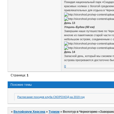
Покидая национальный парк «Скадарс
красивых холмах с богатой средиземн
привлекательных для отдыха в Черно
День 13
Улцинь-Будва (60 км)
Завершим наше путешествие по Черно
многие из памятников старой части г
небольшом острове, соединенным с с
День 14
Запасной день, который мы сможем по
острова прогреваются достаточно быс
0
Страница:
1
Похожие темы
Расписание походов клуба СКОРОХОД на 2019 год
»
Велофорум Херсона
»
Туризм
»
Велотур в Черногорию «Завораж