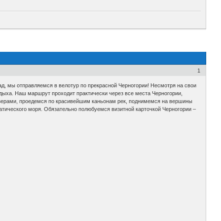
1
пад, мы отправляемся в велотур по прекрасной Черногории! Несмотря на свои
тдыха. Наш маршрут проходит практически через все места Черногории,
озерами, проедемся по красивейшим каньонам рек, поднимемся на вершины
иатического моря. Обязательно полюбуемся визитной карточкой Черногории –