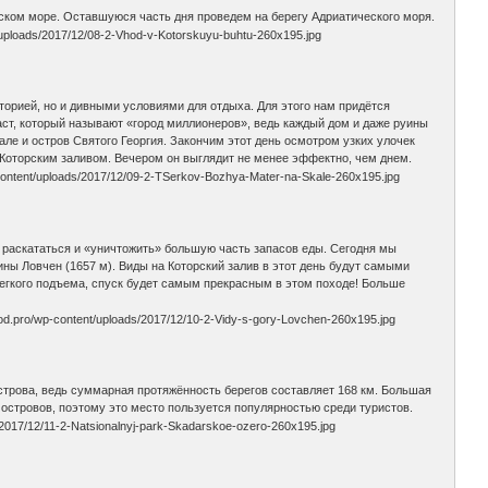
ском море. Оставшуюся часть дня проведем на берегу Адриатического моря.
торией, но и дивными условиями для отдыха. Для этого нам придётся
аст, который называют «город миллионеров», ведь каждый дом и даже руины
ле и остров Святого Георгия. Закончим этот день осмотром узких улочек
Которским заливом. Вечером он выглядит не менее эффектно, чем днем.
я раскататься и «уничтожить» большую часть запасов еды. Сегодня мы
ны Ловчен (1657 м). Виды на Которский залив в этот день будут самыми
егкого подъема, спуск будет самым прекрасным в этом походе! Больше
строва, ведь суммарная протяжённость берегов составляет 168 км. Большая
 островов, поэтому это место пользуется популярностью среди туристов.