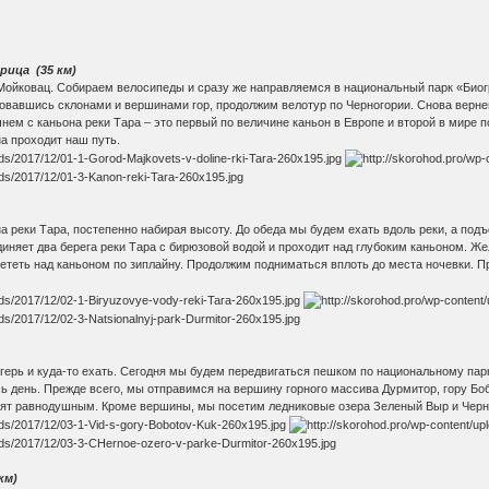
рица (35 км)
 Мойковац. Собираем велосипеды и сразу же направляемся в национальный парк «Биогра
овавшись склонами и вершинами гор, продолжим велотур по Черногории. Снова верне
нем с каньона реки Тара – это первый по величине каньон в Европе и второй в мире п
на проходит наш путь.
а реки Тара, постепенно набирая высоту. До обеда мы будем ехать вдоль реки, а по
диняет два берега реки Тара с бирюзовой водой и проходит над глубоким каньоном. 
лететь над каньоном по зиплайну. Продолжим подниматься вплоть до места ночевки. 
агерь и куда-то ехать. Сегодня мы будем передвигаться пешком по национальному па
ь день. Прежде всего, мы отправимся на вершину горного массива Дурмитор, гору Бо
авят равнодушным. Кроме вершины, мы посетим ледниковые озера Зеленый Выр и Черно
км)