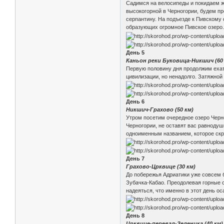
Садимся на велосипеды и покидаем же
высокогорной в Черногории, будем п
серпантину. На подъезде к Пивскому 
образующих огромное Пивское озеро. 
День 5
Каньон реки Буковица-Никшич (60
Первую половину дня продолжим ехат
цивилизации, но ненадолго. Затяжной
День 6
Никшич-Грахово (50 км)
Утром посетим очередное озеро Черно
Черногории, не оставят вас равнодуш
одноименным названием, которое скр
День 7
Грахово-Црквице (30 км)
До побережья Адриатики уже совсем б
Зубачка-Кабао. Преодолевая горные 
надеяться, что именно в этот день о
День 8
Црквице-перевал-Зеленика (40 км)