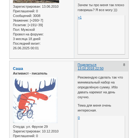
Зачем ты про меня так плохо
Зарегистрирован
: 13.06.2010
говоришь? Я все могу )))
Приглашений:
0
Сообщений:
3008
+1
Уважение:
[+260/-7]
Позитив:
[+191/-39]
Пол:
Мужской
Провел на форуме:
3 месяца 18 дней
Последний визит:
26.06.2025 00:01
Поделиться
8
Саша
13.02.2018 22:50
Активист - писатель
Рекомендую сделать так что
минимальный набор на
определёную сумму. Ибо
давать каремат на день
скучно.
Тема для меня очень
интересная.
0
Откуда:
ул. Фрунзе 29
Зарегистрирован
: 10.12.2010
Приглашений:
0