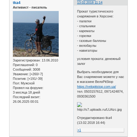
tka4
13.02.2018 11:14
Активист - писатель
Прокат туристического
снаряжения в Херсоне:
- палатки
- спальники
- карематы
- горелки
- газовые баллоны
- велобаулы
- навигаторы
условия проката: денежный
Зарегистрирован
: 13.06.2010
залог
Приглашений:
0
Сообщений:
3008
Выбрать необходимое для
Уважение:
[+260/-7]
Вас снаряжение можете у нас
Позитив:
[+191/-39]
в магазине ВелоPitStop
Пол:
Мужской
https://velopitstop.com.ua/
Провел на форуме:
тел. 0503157612, 0971424874,
3 месяца 18 дней
0930361500
Последний визит:
26.06.2025 00:01
Отредактировано tka4
(13.02.2018 16:44)
+1