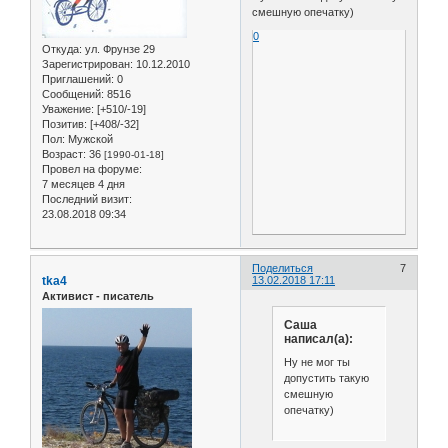
смешную опечатку)
0
Откуда:
ул. Фрунзе 29
Зарегистрирован
: 10.12.2010
Приглашений:
0
Сообщений:
8516
Уважение:
[+510/-19]
Позитив:
[+408/-32]
Пол:
Мужской
Возраст:
36
[1990-01-18]
Провел на форуме:
7 месяцев 4 дня
Последний визит:
23.08.2018 09:34
Поделиться
7
tka4
13.02.2018 17:11
Активист - писатель
Саша
написал(а):
Ну не мог ты
допустить такую
смешную
опечатку)