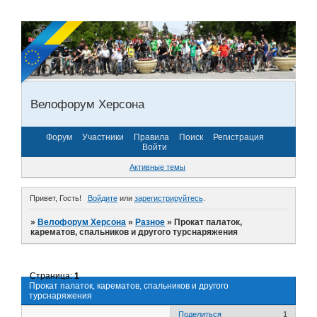
Велофорум Херсона
Форум
Участники
Правила
Поиск
Регистрация
Войти
Активные темы
Привет, Гость!
Войдите
или
зарегистрируйтесь
.
»
Велофорум Херсона
»
Разное
»
Прокат палаток,
карематов, спальников и другого турснаряжения
Страница:
1
Прокат палаток, карематов, спальников и другого
турснаряжения
Поделиться
1