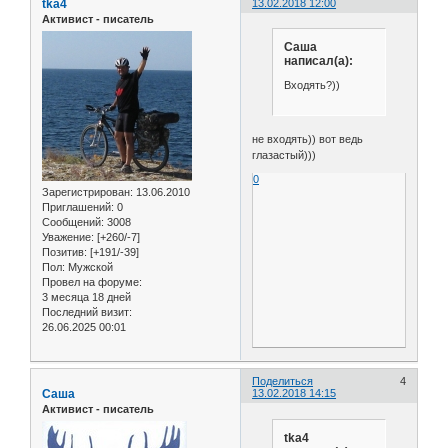
tka4
13.02.2018 12:00
Активист - писатель
Саша
написал(а):
Входять?))
не входять)) вот ведь
глазастый)))
0
Зарегистрирован
: 13.06.2010
Приглашений:
0
Сообщений:
3008
Уважение:
[+260/-7]
Позитив:
[+191/-39]
Пол:
Мужской
Провел на форуме:
3 месяца 18 дней
Последний визит:
26.06.2025 00:01
Поделиться
4
Саша
13.02.2018 14:15
Активист - писатель
tka4