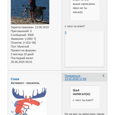
выше написанно
явно не ты
писал))
c чего ты взял?
Зарегистрирован
: 13.06.2010
Приглашений:
0
0
Сообщений:
3008
Уважение:
[+260/-7]
Позитив:
[+191/-39]
Пол:
Мужской
Провел на форуме:
3 месяца 18 дней
Последний визит:
26.06.2025 00:01
Поделиться
6
Саша
13.02.2018 17:04
Активист - писатель
tka4
написал(а):
c чего ты взял?
Ну не мог ты допустить такую