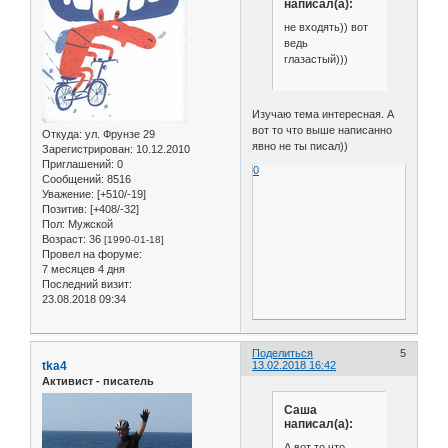
написал(а):
не входять)) вот
ведь
глазастый)))
Изучаю тема интересная. А
вот то что выше написанно
Откуда:
ул. Фрунзе 29
явно не ты писал))
Зарегистрирован
: 10.12.2010
Приглашений:
0
0
Сообщений:
8516
Уважение:
[+510/-19]
Позитив:
[+408/-32]
Пол:
Мужской
Возраст:
36
[1990-01-18]
Провел на форуме:
7 месяцев 4 дня
Последний визит:
23.08.2018 09:34
Поделиться
5
tka4
13.02.2018 16:42
Активист - писатель
Саша
написал(а):
А вот то что