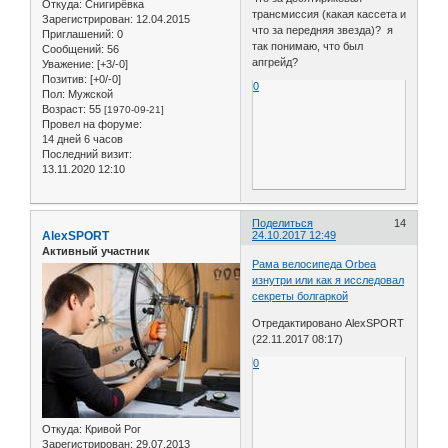
Откуда:
Снигирёвка
трансмиссия (какая кассета и
Зарегистрирован
: 12.04.2015
что за передняя звезда)? я
Приглашений:
0
так понимаю, что был
Сообщений:
56
апгрейд?
Уважение:
[+3/-0]
Позитив:
[+0/-0]
0
Пол:
Мужской
Возраст:
55
[1970-09-21]
Провел на форуме:
14 дней 6 часов
Последний визит:
13.11.2020 12:10
Поделиться
14
AlexSPORT
24.10.2017 12:49
Активный участник
Рама велосипеда Orbea
изнутри или как я исследовал
секреты болгаркой
Отредактировано AlexSPORT
(22.11.2017 08:17)
0
Откуда:
Кривой Рог
Зарегистрирован
: 29.07.2013