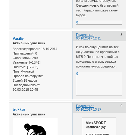
органы сейчас оторвутся.
Сегодня ночью был первый
тест Карася попожее скину
видео.
0
Поделиться
8
Vasiliy
06.10.2017 12:11
Активный участник
И как по ощущениям на тех
Зарегистрирован
: 18.10.2014
же участках по сравнению с
Приглашений:
0
МТБ ? Понятно, что сейчас
Сообщений:
290
похолодало и доп. одежда
Уважение:
[+18/-1]
понижает чуток среднюю ..
Позитив:
[+72/-5]
Пол:
Мужской
0
Провел на форуме:
7 дней 18 часов
Последний визит:
30.03.2018 10:48
Поделиться
9
trekker
06.10.2017 13:27
Активный участник
AlexSPORT
написал(а):
эти втулки мне