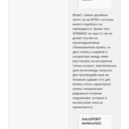
Может, самые дешёвые
летят, но на М785-х втулках
ничего подобного не
наблюдается. Кроме того
SHIMANO не просто так не
делает втулки на
промподшипниках.
Обыкновенные промы, из
двух колец и шариков в
сепараторе между ними
рассчитаны на восприятие
только осевых, вертикальных
(для велосипеда) нагрузок.
Для противодействия же
боковым ударам (что для
велика очень характерно)
нужны специальные
радиально-упорные
подшипники, которые в
веловтулках пока не
применяются.
AlexSPORT
написал(а):