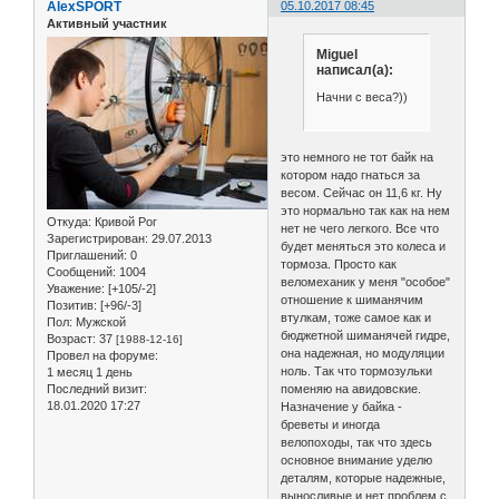
AlexSPORT
05.10.2017 08:45
Активный участник
Miguel
написал(а):
Начни с веса?))
это немного не тот байк на
котором надо гнаться за
весом. Сейчас он 11,6 кг. Ну
это нормально так как на нем
Откуда:
Кривой Рог
нет не чего легкого. Все что
Зарегистрирован
: 29.07.2013
будет меняться это колеса и
Приглашений:
0
тормоза. Просто как
Сообщений:
1004
веломеханик у меня "особое"
Уважение:
[+105/-2]
отношение к шиманячим
Позитив:
[+96/-3]
втулкам, тоже самое как и
Пол:
Мужской
бюджетной шиманячей гидре,
Возраст:
37
[1988-12-16]
она надежная, но модуляции
Провел на форуме:
ноль. Так что тормозульки
1 месяц 1 день
Последний визит:
поменяю на авидовские.
18.01.2020 17:27
Назначение у байка -
бреветы и иногда
велопоходы, так что здесь
основное внимание уделю
деталям, которые надежные,
выносливые и нет проблем с