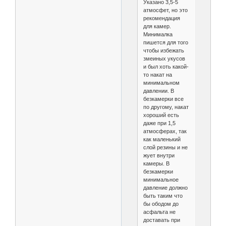
Указано 3,5-5
атмосфет, но это
рекомендация
для камер.
Минималка
пишется для того
чтобы избежать
змеиных укусов
и был хоть какой-
то накат на
минимальном
давлении. В
безкамерки все
по другому, накат
хороший есть
даже при 1,5
атмосферах, так
как маленький
слой резины и не
жует внутри
камеры. В
безкамерки
минимальное
давление должно
быть таким что
бы ободом до
асфальта не
доставать при