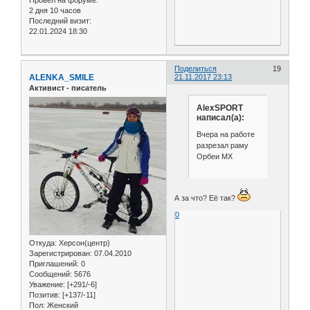
Провел на форуме:
2 дня 10 часов
Последний визит:
22.01.2024 18:30
Поделиться
19
ALENKA_SMILE
21.11.2017 23:13
Активист - писатель
AlexSPORT
написал(а):
Вчера на работе
разрезал раму
Орбеи МХ
А за что? Её так?
0
Откуда:
Херсон(центр)
Зарегистрирован
: 07.04.2010
Приглашений:
0
Сообщений:
5676
Уважение:
[+291/-6]
Позитив:
[+137/-11]
Пол:
Женский