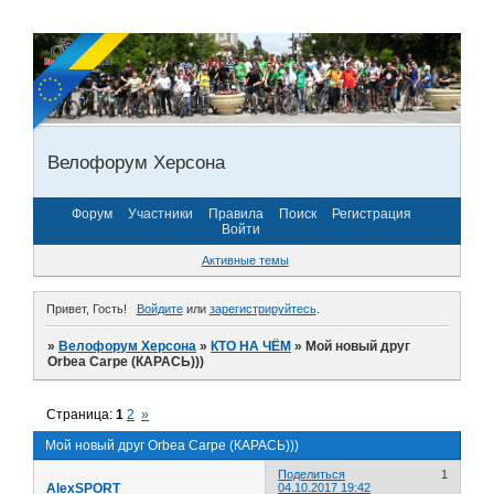
Велофорум Херсона
Форум
Участники
Правила
Поиск
Регистрация
Войти
Активные темы
Привет, Гость!
Войдите
или
зарегистрируйтесь
.
»
Велофорум Херсона
»
КТО НА ЧЁМ
»
Мой новый друг
Orbea Carpe (КАРАСЬ)))
Страница:
1
2
»
Мой новый друг Orbea Carpe (КАРАСЬ)))
Поделиться
1
AlexSPORT
04.10.2017 19:42