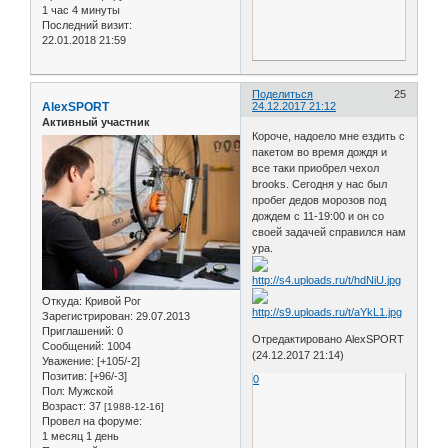
1 час 4 минуты
Последний визит:
22.01.2018 21:59
Поделиться
25
AlexSPORT
24.12.2017 21:12
Активный участник
Короче, надоело мне ездить с
пакетом во время дождя и
все таки приобрел чехол
brooks. Сегодня у нас был
пробег дедов морозов под
дождем с 11-19:00 и он со
своей задачей справился нам
ура.
Откуда:
Кривой Рог
Зарегистрирован
: 29.07.2013
Приглашений:
0
Отредактировано AlexSPORT
Сообщений:
1004
(24.12.2017 21:14)
Уважение:
[+105/-2]
Позитив:
[+96/-3]
0
Пол:
Мужской
Возраст:
37
[1988-12-16]
Провел на форуме:
1 месяц 1 день