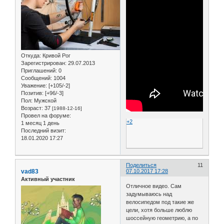
Откуда:
Кривой Рог
Зарегистрирован
: 29.07.2013
Приглашений:
0
Сообщений:
1004
Уважение:
[+105/-2]
Позитив:
[+96/-3]
Пол:
Мужской
Возраст:
37
[1988-12-16]
Провел на форуме:
+2
1 месяц 1 день
Последний визит:
18.01.2020 17:27
Поделиться
11
vad83
07.10.2017 17:28
Активный участник
Отличное видео. Сам
задумываюсь над
велосипедом под такие же
цели, хотя больше люблю
шоссейную геометрию, а по