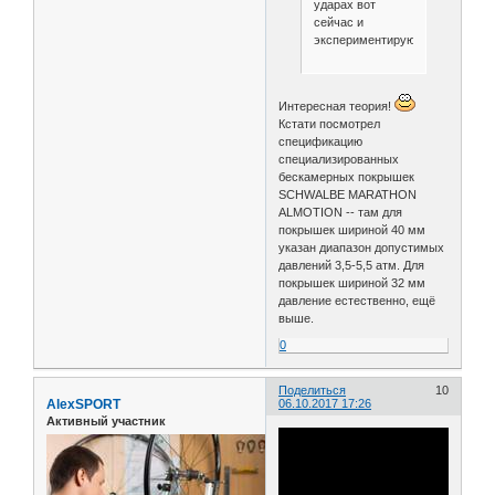
ударах вот
сейчас и
экспериментирую.
Интересная теория!
Кстати посмотрел
спецификацию
специализированных
бескамерных покрышек
SCHWALBE MARATHON
ALMOTION -- там для
покрышек шириной 40 мм
указан диапазон допустимых
давлений 3,5-5,5 атм. Для
покрышек шириной 32 мм
давление естественно, ещё
выше.
0
Поделиться
10
AlexSPORT
06.10.2017 17:26
Активный участник