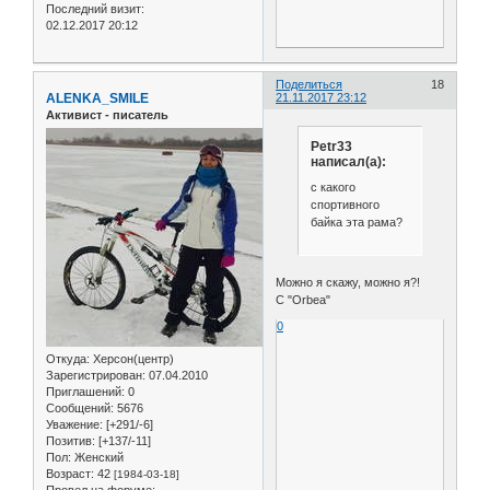
Последний визит:
02.12.2017 20:12
Поделиться
18
ALENKA_SMILE
21.11.2017 23:12
Активист - писатель
Petr33
написал(а):
с какого
спортивного
байка эта рама?
Можно я скажу, можно я?!
С "Orbea"
0
Откуда:
Херсон(центр)
Зарегистрирован
: 07.04.2010
Приглашений:
0
Сообщений:
5676
Уважение:
[+291/-6]
Позитив:
[+137/-11]
Пол:
Женский
Возраст:
42
[1984-03-18]