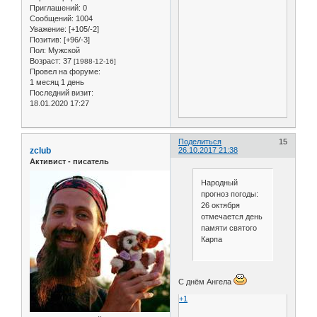
Приглашений:
0
Сообщений:
1004
Уважение:
[+105/-2]
Позитив:
[+96/-3]
Пол:
Мужской
Возраст:
37
[1988-12-16]
Провел на форуме:
1 месяц 1 день
Последний визит:
18.01.2020 17:27
Поделиться
15
zclub
26.10.2017 21:38
Активист - писатель
Народный
прогноз погоды:
26 октября
отмечается день
памяти святого
Карпа
С днём Ангела
+1