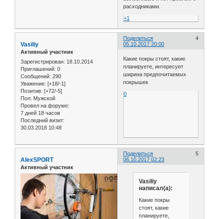
расходниками.
+1
Поделиться
4
Vasiliy
05.10.2017 20:00
Активный участник
Какие покры стоят, какие
Зарегистрирован
: 18.10.2014
планируете, интересует
Приглашений:
0
ширина предпочитаемых
Сообщений:
290
покрышек
Уважение:
[+18/-1]
Позитив:
[+72/-5]
0
Пол:
Мужской
Провел на форуме:
7 дней 18 часов
Последний визит:
30.03.2018 10:48
Поделиться
5
AlexSPORT
06.10.2017 02:23
Активный участник
Vasiliy
написал(а):
Какие покры
стоят, какие
планируете,