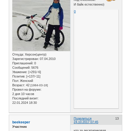
И байк естественно)
0
Откуда:
Херсон(центр)
Зарегистрирован
: 07.04.2010
Приглашений:
0
Сообщений:
5676
Уважение:
[+291/-6]
Позитив:
[+137/-11]
Пол:
Женский
Возраст:
42
[1984-03-18]
Провел на форуме:
2 дня 10 часов
Последний визит:
22.01.2024 18:30
Поделиться
13
beekeeper
24.10.2017 07:45
Участник
что за десятириковая