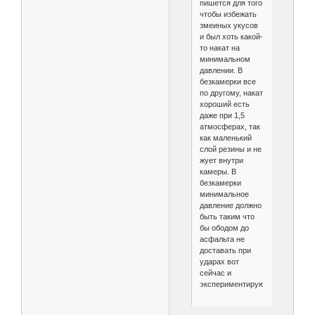
пишется для того
чтобы избежать
змеиных укусов
и был хоть какой-
то накат на
минимальном
давлении. В
безкамерки все
по другому, накат
хороший есть
даже при 1,5
атмосферах, так
как маленький
слой резины и не
жует внутри
камеры. В
безкамерки
минимальное
давление должно
быть таким что
бы ободом до
асфальта не
доставать при
ударах вот
сейчас и
экспериментирую.