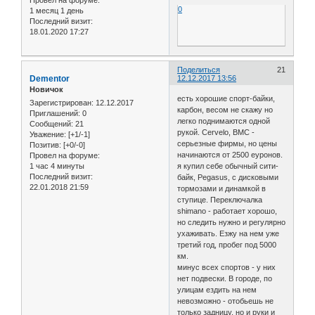
Провел на форуме:
0
1 месяц 1 день
Последний визит:
18.01.2020 17:27
Поделиться
21
Dementor
12.12.2017 13:56
Новичок
есть хорошие спорт-байки,
Зарегистрирован
: 12.12.2017
карбон, весом не скажу но
Приглашений:
0
легко поднимаются одной
Сообщений:
21
рукой. Cervelo, BMC -
Уважение:
[+1/-1]
серьезные фирмы, но цены
Позитив:
[+0/-0]
начинаются от 2500 еуронов.
Провел на форуме:
1 час 4 минуты
я купил себе обычный сити-
Последний визит:
байк, Pegasus, с дисковыми
22.01.2018 21:59
тормозами и динамкой в
ступице. Переключалка
shimano - работает хорошо,
но следить нужно и регулярно
ухаживать. Езжу на нем уже
третий год, пробег под 5000
км.
минус всех спортов - у них
нет подвески. В городе, по
улицам ездить на нем
невозможно - отобьешь не
только задницу, но и руки и