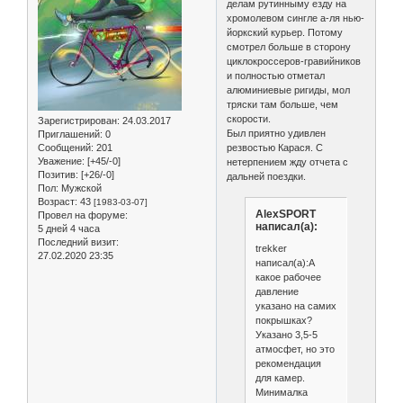
делам рутинныму езду на
хромолевом сингле а-ля нью-
йоркский курьер. Потому
смотрел больше в сторону
циклокроссеров-гравийников
и полностью отметал
алюминиевые ригиды, мол
тряски там больше, чем
скорости.
Зарегистрирован
: 24.03.2017
Был приятно удивлен
Приглашений:
0
Сообщений:
201
резвостью Карася. С
Уважение:
[+45/-0]
нетерпением жду отчета с
Позитив:
[+26/-0]
дальней поездки.
Пол:
Мужской
Возраст:
43
[1983-03-07]
AlexSPORT
Провел на форуме:
написал(а):
5 дней 4 часа
Последний визит:
trekker
27.02.2020 23:35
написал(а):А
какое рабочее
давление
указано на самих
покрышках?
Указано 3,5-5
атмосфет, но это
рекомендация
для камер.
Минималка