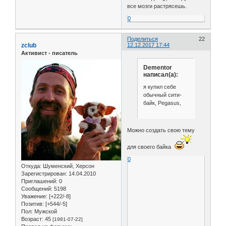
все мозги растрясешь.
0
Поделиться
22
zclub
12.12.2017 17:44
Активист - писатель
Dementor
написал(а):
я купил себе
обычный сити-
байк, Pegasus,
Можно создать свою тему
для своего байка
0
Откуда:
Шуменский, Херсон
Зарегистрирован
: 14.04.2010
Приглашений:
0
Сообщений:
5198
Уважение:
[+222/-8]
Позитив:
[+544/-5]
Пол:
Мужской
Возраст:
45
[1981-07-22]