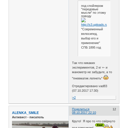
под спойлером
"передовые
мысли" по этому
поводу
"Современный
велосипед,
выбор его и
применение"
СПБ 1895 год
Так что никаких
экспериментов, 2 кг +- и
манометр не забудьте, а то
"пневматик лопнеть"
Отредактировано vad83
(07.10.2017 17:30)
+2
Поделиться
12
ALENKA_SMILE
08.10.2017 22:10
Активист - писатель
Круто! Я про то что свёрнуто
под плюсиком!