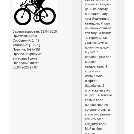
приносят каждый
день на работу,
они летят чаще
чем бюджетные
квандохи. Я сам
на своих откатал
Зарегистрирован
: 19.04.2010
три года, а потом
Приглашений:
0
за городом как
Сообщений:
1449
зарычит думал
Уважение:
[+98/-9]
домой не доеду,
Позитив:
[+97/-35]
а у нее в
Провел на форуме:
барабан, уже все
2 месяца 1 день
шарики
Последний визит:
квадратные. И
05.03.2025 17:07
еще у них
изначально
люфтят
барабаны. И
опять же на вкус
и цвет... Я говорю
только свое
личное мнение
со своего опыта,
у все оно разное,
так что здесь
каждому свое.
Мой выбор
промы