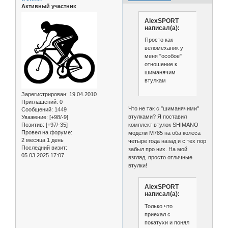
Активный участник
AlexSPORT
написал(а):
Просто как
веломеханик у
меня "особое"
отношение к
шиманячим
втулкам
Зарегистрирован
: 19.04.2010
Приглашений:
0
Что не так с "шиманячими"
Сообщений:
1449
втулками? Я поставил
Уважение:
[+98/-9]
комплект втулок SHIMANO
Позитив:
[+97/-35]
Провел на форуме:
модели М785 на оба колеса
2 месяца 1 день
четыре года назад и с тех пор
Последний визит:
забыл про них. На мой
05.03.2025 17:07
взгляд, просто отличные
втулки!
AlexSPORT
написал(а):
Только что
приехал с
покатухи и понял