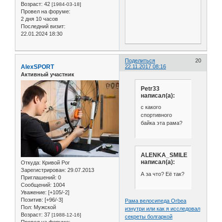
Возраст:
42
[1984-03-18]
Провел на форуме:
2 дня 10 часов
Последний визит:
22.01.2024 18:30
Поделиться
20
AlexSPORT
22.11.2017 08:16
Активный участник
Petr33
написал(а):
с какого
спортивного
байка эта рама?
ALENKA_SMILE
написал(а):
Откуда:
Кривой Рог
Зарегистрирован
: 29.07.2013
А за что? Её так?
Приглашений:
0
Сообщений:
1004
Уважение:
[+105/-2]
Позитив:
[+96/-3]
Рама велосипеда Orbea
Пол:
Мужской
изнутри или как я исследовал
Возраст:
37
[1988-12-16]
секреты болгаркой