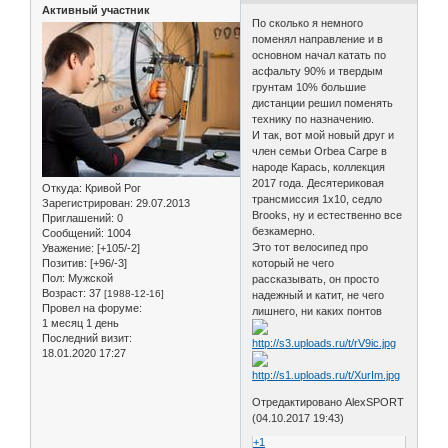
Активный участник
По сколько я немного
поменял направление и в
основном начал катать по
асфальту 90% и твердым
грунтам 10% большие
дистанции решил поменять
технику по назначению.
И так, вот мой новый друг и
член семьи Orbea Carpe в
народе Карась, коллекция
2017 года. Десятериковая
Откуда:
Кривой Рог
трансмиссия 1х10, седло
Зарегистрирован
: 29.07.2013
Brooks, ну и естественно все
Приглашений:
0
безкамерно.
Сообщений:
1004
Это тот велосипед про
Уважение:
[+105/-2]
Позитив:
[+96/-3]
который не чего
Пол:
Мужской
рассказывать, он просто
Возраст:
37
[1988-12-16]
надежный и катит, не чего
Провел на форуме:
лишнего, ни каких понтов
1 месяц 1 день
Последний визит:
18.01.2020 17:27
Отредактировано AlexSPORT
(04.10.2017 19:43)
+1