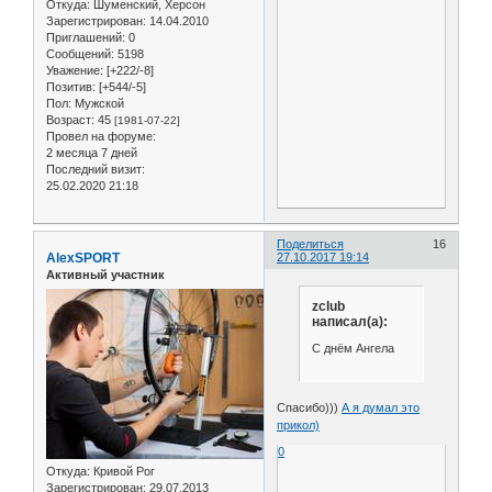
Откуда:
Шуменский, Херсон
Зарегистрирован
: 14.04.2010
Приглашений:
0
Сообщений:
5198
Уважение:
[+222/-8]
Позитив:
[+544/-5]
Пол:
Мужской
Возраст:
45
[1981-07-22]
Провел на форуме:
2 месяца 7 дней
Последний визит:
25.02.2020 21:18
Поделиться
16
AlexSPORT
27.10.2017 19:14
Активный участник
zclub
написал(а):
С днём Ангела
Спасибо)))
А я думал это
прикол)
0
Откуда:
Кривой Рог
Зарегистрирован
: 29.07.2013