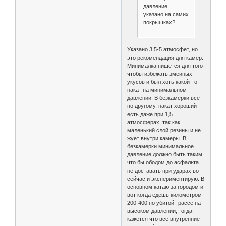
давление
указано на самих
покрышках?
Указано 3,5-5 атмосфет, но
это рекомендация для камер.
Минималка пишется для того
чтобы избежать змеиных
укусов и был хоть какой-то
накат на минимальном
давлении. В безкамерки все
по другому, накат хороший
есть даже при 1,5
атмосферах, так как
маленький слой резины и не
жует внутри камеры. В
безкамерки минимальное
давление должно быть таким
что бы ободом до асфальта
не доставать при ударах вот
сейчас и экспериментирую. В
основном катаю за городом и
вот когда едешь километром
200-400 по убитой трассе на
высоком давлении, тогда
кажется что все внутренние