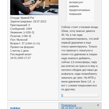
интересует
ширина
предпочитаемых
покрышек
Откуда:
Кривой Рог
Зарегистрирован
: 29.07.2013
Приглашений:
0
Сейчас стоит стоковая кенда
Сообщений:
1004
32мм, хочу максис джипси
Уважение:
[+105/-2]
40. Ну а так надо
Позитив:
[+96/-3]
экспериментировать, это мой
Пол:
Мужской
первый дорожник и еще
Возраст:
37
[1988-12-16]
плохо ориентируюсь. Только
Провел на форуме:
что приехал с покатухи и
1 месяц 1 день
Последний визит:
понял что давление в покрах
18.01.2020 17:27
надо немного добавить,
сейчас 2,5 атмосферы, пару
раз влетал на трассе в яму и
неплохо ободом доставал до
асфальта, надо попробовать
накачать до трех. На МТБ у
меня давление било 1,8 , а
вот с узкими покрыхами все
по другому
0
Поделиться
6
trekker
06.10.2017 10:10