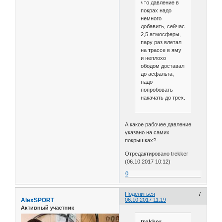
что давление в
покрах надо
немного
добавить, сейчас
2,5 атмосферы,
пару раз влетал
на трассе в яму
и неплохо
ободом доставал
до асфальта,
надо
попробовать
накачать до трех.
А какое рабочее давление
указано на самих
покрышках?
Отредактировано trekker
(06.10.2017 10:12)
0
Поделиться
7
AlexSPORT
06.10.2017 11:19
Активный участник
trekker