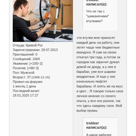
написал(а):
Что не так с
"шиманячими"
втулками?
эти втулки мне приносят
каждый день на работу, они
Откуда:
Кривой Рог
летят чаще чем бюджетные
Зарегистрирован
: 29.07.2013
квандохи. Я сам на своих
Приглашений:
0
откатал три года, а потом за
Сообщений:
1004
городом как зарычит думал
Уважение:
[+105/-2]
домой не доеду, а у нее в
Позитив:
[+96/-3]
барабан, уже все шарики
Пол:
Мужской
квадратные. И еще у них
Возраст:
37
[1988-12-16]
изначально люфтят
Провел на форуме:
барабаны. И опять же на вкус
1 месяц 1 день
Последний визит:
и цвет... Я говорю только свое
18.01.2020 17:27
личное мнение со своего
опыта, у все оно разное, так
что здесь каждому свое. Мой
выбор промы
trekker
написал(а):
А какое рабочее