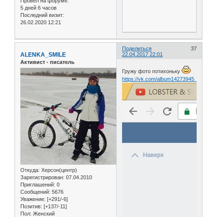
Провел на форуме:
5 дней 6 часов
Последний визит:
26.02.2020 12:21
Поделиться
37
ALENKA_SMILE
22.04.2017 22:01
Активист - писатель
Гружу фото потихоньку
https://vk.com/album14273945_243491
Откуда:
Херсон(центр)
Зарегистрирован
: 07.04.2010
Приглашений:
0
Сообщений:
5676
Уважение:
[+291/-6]
Позитив:
[+137/-11]
Пол:
Женский