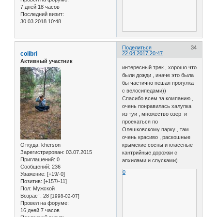
7 дней 18 часов
Последний визит:
30.03.2018 10:48
Поделиться
34
colibri
22.04.2017 20:47
Активный участник
интересный трек , хорошо что
были дожди , иначе это была
бы частично пешая прогулка
с велосипедами))
Спасибо всем за компанию ,
очень понравилась халупка
из туи , множество озер и
проехаться по
Олешковскому парку , там
очень красиво , раскошные
Откуда:
kherson
крымские сосны и классные
Зарегистрирован
: 03.07.2015
кантрийные дорожки с
Приглашений:
0
апхилами и спусками)
Сообщений:
236
0
Уважение:
[+19/-0]
Позитив:
[+157/-11]
Пол:
Мужской
Возраст:
28
[1998-02-07]
Провел на форуме:
16 дней 7 часов