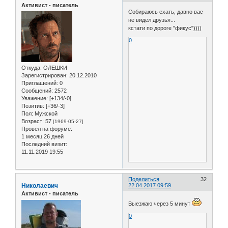
Активист - писатель
Собираюсь ехать, давно вас
не видел друзья...
кстати по дороге "фикус"))))
0
Откуда:
ОЛЕШКИ
Зарегистрирован
: 20.12.2010
Приглашений:
0
Сообщений:
2572
Уважение:
[+134/-0]
Позитив:
[+36/-3]
Пол:
Мужской
Возраст:
57
[1969-05-27]
Провел на форуме:
1 месяц 26 дней
Последний визит:
11.11.2019 19:55
Поделиться
32
Николаевич
22.04.2017 09:59
Активист - писатель
Выезжаю через 5 минут
0