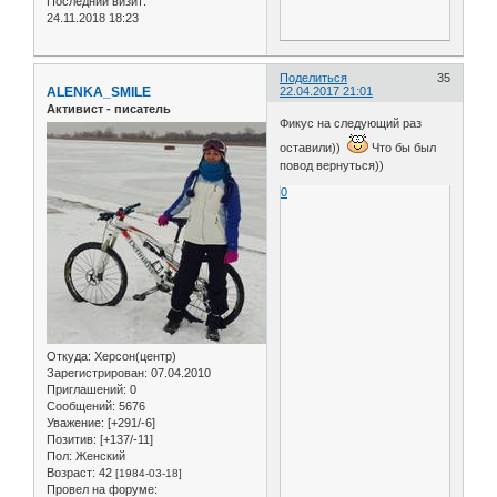
Последний визит:
24.11.2018 18:23
Поделиться
35
ALENKA_SMILE
22.04.2017 21:01
Активист - писатель
Фикус на следующий раз
оставили))
Что бы был
повод вернуться))
0
Откуда:
Херсон(центр)
Зарегистрирован
: 07.04.2010
Приглашений:
0
Сообщений:
5676
Уважение:
[+291/-6]
Позитив:
[+137/-11]
Пол:
Женский
Возраст:
42
[1984-03-18]
Провел на форуме: