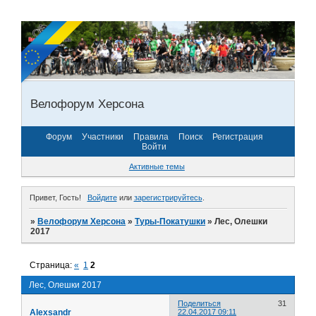
Велофорум Херсона
Форум
Участники
Правила
Поиск
Регистрация
Войти
Активные темы
Привет, Гость!
Войдите
или
зарегистрируйтесь
.
»
Велофорум Херсона
»
Туры-Покатушки
»
Лес, Олешки
2017
Страница:
«
1
2
Лес, Олешки 2017
Поделиться
31
Alexsandr
22.04.2017 09:11