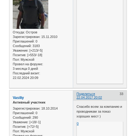
Откуда:
Остров
Зарегистрирован
: 15.11.2010
Приглашений:
0
Сообщений:
3183
Уважение:
[+213/-5]
Позитив:
[+553/-18]
Пол:
Мужской
Провел на форуме:
3 месяца 0 дней
Последний визит:
22.02.2024 20:09
Поделиться
33
Vasiliy
22.04.2017 20:02
Активный участник
Спасибо всем за компанию и
Зарегистрирован
: 18.10.2014
проводникам за показ
Приглашений:
0
хороших мест )
Сообщений:
290
Уважение:
[+18/-1]
0
Позитив:
[+72/-5]
Пол:
Мужской
Провел на форуме: