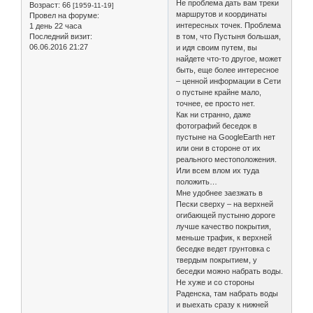
Не проблема дать вам треки
Возраст:
66
[1959-11-19]
маршрутов и координаты
Провел на форуме:
интересных точек. Проблема
1 день 22 часа
Последний визит:
в том, что Пустыня большая,
06.06.2016 21:27
и идя своим путем, вы
найдете что-то другое, может
быть, еще более интересное
– ценной информации в Сети
о пустыне крайне мало,
точнее, ее просто нет.
Как ни странно, даже
фотографий беседок в
пустыне на GoogleEarth нет
или они в стороне от их
реального местоположения.
Или всем влом их туда
положить…
Мне удобнее заезжать в
Пески сверху – на верхней
огибающей пустыню дороге
лучше качество покрытия,
меньше трафик, к верхней
беседке ведет грунтовка с
твердым покрытием, у
беседки можно набрать воды.
Не хуже и со стороны
Раденска, там набрать воды
и выехать сразу к нижней