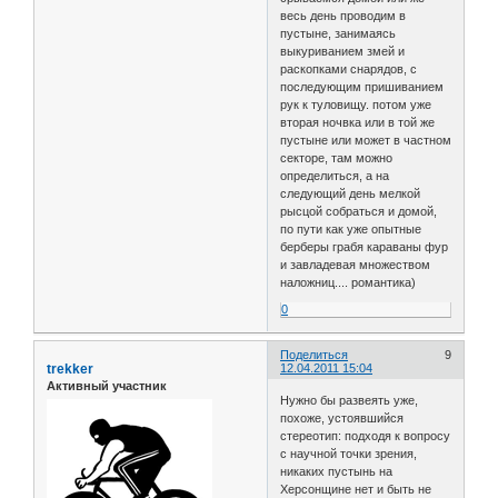
весь день проводим в
пустыне, занимаясь
выкуриванием змей и
раскопками снарядов, с
последующим пришиванием
рук к туловищу. потом уже
вторая ночвка или в той же
пустыне или может в частном
секторе, там можно
определиться, а на
следующий день мелкой
рысцой собраться и домой,
по пути как уже опытные
берберы грабя караваны фур
и завладевая множеством
наложниц.... романтика)
0
Поделиться
9
trekker
12.04.2011 15:04
Активный участник
Нужно бы развеять уже,
похоже, устоявшийся
стереотип: подходя к вопросу
с научной точки зрения,
никаких пустынь на
Херсонщине нет и быть не