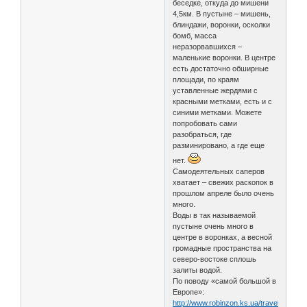
беседке, откуда до мишени
4,5км. В пустыне – мишень,
блиндажи, воронки, осколки
бомб, масса
неразорвавшихся –
маленькие воронки. В центре
есть достаточно обширные
площади, по краям
уставленные жердями с
красными метками, есть и с
синими метками. Можете
попробовать сами
разобраться, где
разминировано, а где еще
нет.
Самодеятельных саперов
хватает – свежих раскопок в
прошлом апреле было очень
много.
Воды в так называемой
пустыне очень много в
центре в воронках, а весной
громадные пространства на
северо-востоке сплошь
залиты водой.
По поводу «самой большой в
Европе»:
http://www.robinzon.ks.ua/travel652.htm