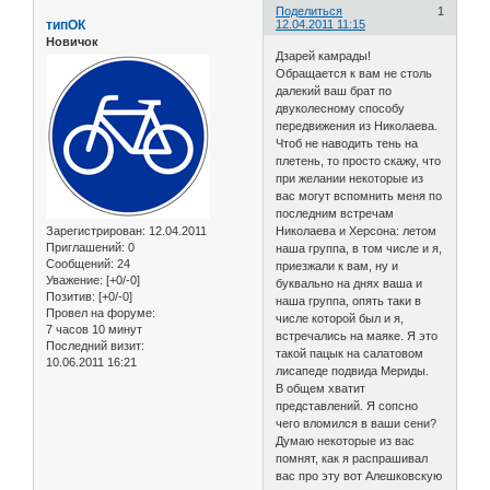
Поделиться
1
типОК
12.04.2011 11:15
Новичок
Дзарей камрады!
Обращается к вам не столь
далекий ваш брат по
двуколесному способу
передвижения из Николаева.
Чтоб не наводить тень на
плетень, то просто скажу, что
при желании некоторые из
вас могут вспомнить меня по
последним встречам
Зарегистрирован
: 12.04.2011
Николаева и Херсона: летом
Приглашений:
0
наша группа, в том числе и я,
Сообщений:
24
приезжали к вам, ну и
Уважение:
[+0/-0]
буквально на днях ваша и
Позитив:
[+0/-0]
наша группа, опять таки в
Провел на форуме:
числе которой был и я,
7 часов 10 минут
встречались на маяке. Я это
Последний визит:
такой пацык на салатовом
10.06.2011 16:21
лисапеде подвида Мериды.
В общем хватит
представлений. Я сопсно
чего вломился в ваши сени?
Думаю некоторые из вас
помнят, как я распрашивал
вас про эту вот Алешковскую