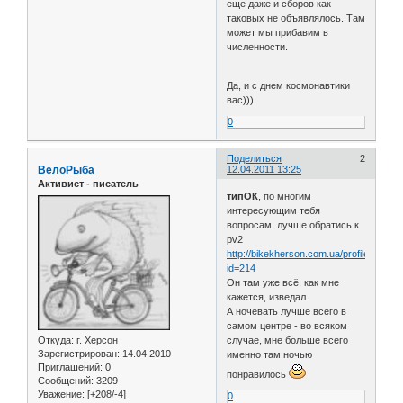
еще даже и сборов как
таковых не объявлялось. Там
может мы прибавим в
численности.
Да, и с днем космонавтики
вас)))
0
Поделиться
2
ВелоРыба
12.04.2011 13:25
Активист - писатель
типОК
, по многим
интересующим тебя
вопросам, лучше обратись к
pv2
http://bikekherson.com.ua/profile.php?
id=214
Он там уже всё, как мне
кажется, изведал.
А ночевать лучше всего в
самом центре - во всяком
Откуда:
г. Херсон
случае, мне больше всего
Зарегистрирован
: 14.04.2010
именно там ночью
Приглашений:
0
понравилось
Сообщений:
3209
Уважение:
[+208/-4]
0