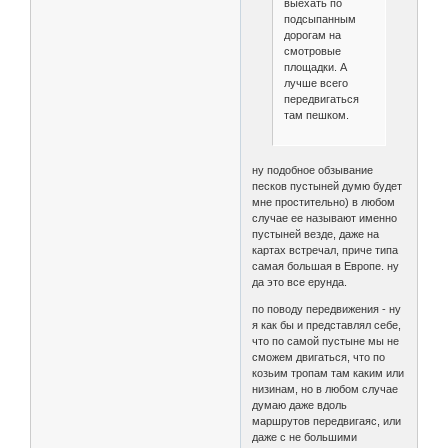
выехать по
подсыпанным
дорогам на
смотровые
площадки. А
лучше всего
передвигаться
там пешком.
ну подобное обзывание
песков пустыней думю будет
мне простительно) в любом
случае ее называют именно
пустыней везде, даже на
картах встречал, приче типа
самая большая в Европе. ну
да это все ерунда.
по поводу передвижения - ну
я как бы и представлял себе,
что по самой пустыне мы не
сможем двигаться, что по
козьим тропам там каким или
низинам, но в любом случае
думаю даже вдоль
маршрутов передвигаяс, или
даже с не большими