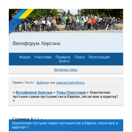
Велофорум Херсона
Форум
Участники
Правила
Поиск
Регистрация
Войти
Активные темы
Привет, Гость!
Войдите
или
зарегистрируйтесь
.
»
Велофорум Херсона
»
Туры-Покатушки
»
Херсонская
пустыня самая пустынистая в Европе, песок мне в каретку!
<
Страница:
1
2
3
»
Херсонская пустыня самая пустынистая в Европе, песок мне в
каретку! <