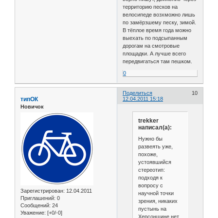
территорию песков на
велосипеде возхможно лишь
по замёрзшему песку, зимой.
В тёплое время года можно
выехать по подсыпанным
дорогам на смотровые
площадки. А лучше всего
передвигаться там пешком.
0
Поделиться
10
типОК
12.04.2011 15:18
Новичок
trekker
написал(а):
Нужно бы
развеять уже,
похоже,
устоявшийся
стереотип:
подходя к
вопросу с
Зарегистрирован
: 12.04.2011
научной точки
Приглашений:
0
зрения, никаких
Сообщений:
24
пустынь на
Уважение:
[+0/-0]
Херсонщине нет