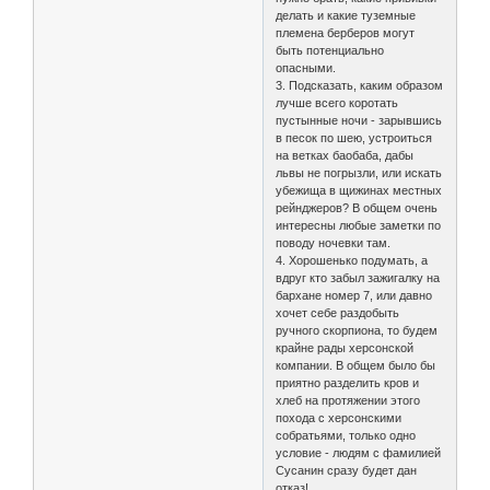
делать и какие туземные
племена берберов могут
быть потенциально
опасными.
3. Подсказать, каким образом
лучше всего коротать
пустынные ночи - зарывшись
в песок по шею, устроиться
на ветках баобаба, дабы
львы не погрызли, или искать
убежища в щижинах местных
рейнджеров? В общем очень
интересны любые заметки по
поводу ночевки там.
4. Хорошенько подумать, а
вдруг кто забыл зажигалку на
бархане номер 7, или давно
хочет себе раздобыть
ручного скорпиона, то будем
крайне рады херсонской
компании. В общем было бы
приятно разделить кров и
хлеб на протяжении этого
похода с херсонскими
собратьями, только одно
условие - людям с фамилией
Сусанин сразу будет дан
отказ!