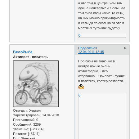
а что там в центре, чем там
лучше ночевать? и я слышал
там типа базы какие-то есть,
на них можно прикимаривать
и если да то сколько за это в
местных тугриках будет?)
0
Поделиться
6
ВелоРыба
12.04.2011 13:45
Активист - писатель
Про базы не знаю, но в
центре ночью очень
атмосферно. Тихо,
оторванно... Ночевать лучше
в палатках, костёр развести...
0
Откуда:
г. Херсон
Зарегистрирован
: 14.04.2010
Приглашений:
0
Сообщений:
3209
Уважение:
[+208/-4]
Позитив:
[+67/-1]
Пол:
Женский