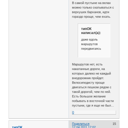
В самой пустыне на велах
можно только скатываться с
верхушек барханов, идти
гораздо проще, чем ехать.
типОК
написал(а):
даже вдоль
маршрутов
передвигаясь
Маршрутов нет, есть
накатанные дороги, на
которых далеко не каждый
внедорожник пройдет.
Велосипедисту проще
двигаться пешком рядом с
такой дорогой, чем по ней.
Есть большое желание
побывать в восточной части
пустыни, где я еще не был…
0
Поделиться
15
типОК
12.04.2011 17:02