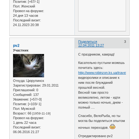
Позитив:
[+67/-1]
Пол:
Женский
Провел на форуме:
24 дня 13 часов
Последний визит:
24.11.2023 20:38
Поделиться
3
pv2
12.04.2011 13:27
Участник
С праздником, камрад!
Касательно пустыни можешь
почитать здесь:
http://www.robinzon.ks.ua/travel608.htm
видеоролики и описание к
Откуда:
Цюрупинск
ним после блужданий
Зарегистрирован
: 29.01.2011
прошлой весной.
Приглашений:
0
Весной там просто
Сообщений:
137
великолепно, летом - идти
Уважение:
[+57/-0]
можно только ночью, днем -
Позитив:
[+103/-1]
полный ....
Пол:
Мужской
Возраст:
66
[1959-11-19]
Спасибо, ВелоРыба, но ты
Провел на форуме:
могла бы поделиться опытом
1 день 22 часа
Последний визит:
ночных переходов.
06.06.2016 21:27
Отредактировано pv2