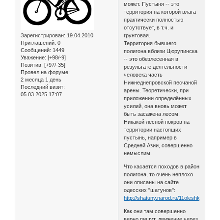
может. Пустыня -- это
территория на которой влага
практически полностью
отсутствует, в т.ч. и
Зарегистрирован
: 19.04.2010
грунтовая.
Приглашений:
0
Территория бывшего
Сообщений:
1449
полигона вблизи Цюрупинска
Уважение:
[+98/-9]
-- это обезлесенная в
Позитив:
[+97/-35]
результате деятельности
Провел на форуме:
человека часть
2 месяца 1 день
Нижнеднепровской песчаной
Последний визит:
арены. Теоретически, при
05.03.2025 17:07
приложении определённых
усилий, она вновь может
быть засажена лесом.
Никакой лесной покров на
территории настоящих
пустынь, например в
Средней Азии, совершенно
немыслим.
Что касается походов в район
полигона, то очень неплохо
они описаны на сайте
одесских "шатунов":
http://shatuny.narod.ru/11oleshki.htm
Как они там совершенно
верно пишут, движение через