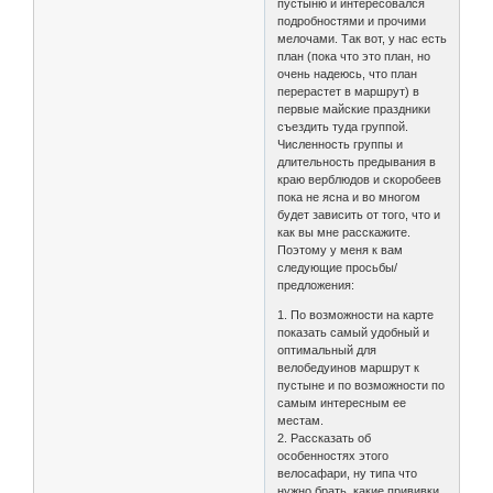
пустыню и интересовался
подробностями и прочими
мелочами. Так вот, у нас есть
план (пока что это план, но
очень надеюсь, что план
перерастет в маршрут) в
первые майские праздники
съездить туда группой.
Численность группы и
длительность предывания в
краю верблюдов и скоробеев
пока не ясна и во многом
будет зависить от того, что и
как вы мне расскажите.
Поэтому у меня к вам
следующие просьбы/
предложения:
1. По возможности на карте
показать самый удобный и
оптимальный для
велобедуинов маршрут к
пустыне и по возможности по
самым интересным ее
местам.
2. Рассказать об
особенностях этого
велосафари, ну типа что
нужно брать, какие прививки