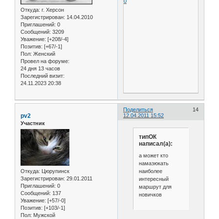
0
Откуда:
г. Херсон
Зарегистрирован
: 14.04.2010
Приглашений:
0
Сообщений:
3209
Уважение:
[+208/-4]
Позитив:
[+67/-1]
Пол:
Женский
Провел на форуме:
24 дня 13 часов
Последний визит:
24.11.2023 20:38
Поделиться
14
pv2
12.04.2011 15:52
Участник
типОК
написал(а):
а может кто
намазюкать
наиболее
Откуда:
Цюрупинск
Зарегистрирован
: 29.01.2011
интересный
Приглашений:
0
маршрут для
Сообщений:
137
новичков
Уважение:
[+57/-0]
Позитив:
[+103/-1]
Пол:
Мужской