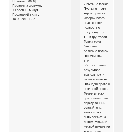
Позитив:
[+0/-0]
и быть не может.
Провел на форуме:
Пустыня -- это
7 часов 10 минут
территория на
Последний визит:
которой влага
10.06.2011 16:21
практически
полностью
отсутствует, в
т.ч. и грунтовая.
Территория
бывшего
полигона вблизи
Цюрупинска --
это
обезлесенная в
результате
деятельности
человека часть
Нижнеднепровской
песчаной арены.
Теоретически,
при приложении
определённых
усилий, она
вновь может
быть засажена
лесом. Никакой
лесной покров на
территории