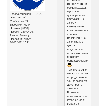
фундамента.
Вверху пустыни
овечьи кошары,
где можно
Зарегистрирован
: 12.04.2011
договориться с
Приглашений:
0
пастухами, но
Сообщений:
24
зачем?
Уважение:
[+0/-0]
Почему бы не
Позитив:
[+0/-0]
воспользоваться
Провел на форуме:
советом
7 часов 10 минут
ВелоРыбы и не
Последний визит:
заночевать в
10.06.2011 16:21
центре,
представляя
ночью, как на вас
пикируют
бомбардировщики.
Там достаточно
мест, укрытых от
ветра, да хоть в
тех же воронках.
Дров просто
завались.
Во многих
воронках можно
купаться, если
выбрать с