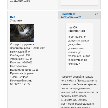
11.11.2019 19:55
Поделиться
17
pv2
12.04.2011 19:49
Участник
типОК
написал(а):
а вот реально
допустим за пол
дня дойти/
Откуда:
Цюрупинск
Зарегистрирован
: 29.01.2011
доехать там
Приглашений:
0
скажем до
Сообщений:
137
условного центра
Уважение:
[+57/-0]
и вернуться на
Позитив:
[+103/-1]
околицу?
Пол:
Мужской
Возраст:
66
[1959-11-19]
Провел на форуме:
Прошлой весной-в начале
1 день 22 часа
Последний визит:
лета я был в Песках раз пять
06.06.2016 21:27
и мне потом была интересна
скорость передвижения
именно по Пескам пешком - в
среднем получилось
3...3,5км/час. Обзоры
местности, разглядывание
всего вокруг, ныряние в