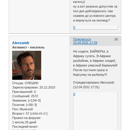
катить))
ну а вот реально допустим за
пол дня дойти/доехать там
скажем до условного центра
и вернуться на околицу?
0
Поделиться
16
Alexsandr
12.04.2011 17:29
Активист - писатель
Не ходите, БАЙКЕРЫ, в
Африку гулять. В Африке
разбойник, в Африке злодей,
в Африке ужасный Бармалей!
После пустыни сразу в
Корсунку на рыбалку!!!
Отредактировано Alexsandr
Откуда:
ОЛЕШКИ
(12.04.2011 17:31)
Зарегистрирован
: 20.12.2010
Приглашений:
0
0
Сообщений:
2572
Уважение:
[+134/-0]
Позитив:
[+36/-3]
Пол:
Мужской
Возраст:
57
[1969-05-27]
Провел на форуме:
1 месяц 26 дней
Последний визит: