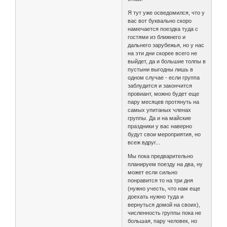
Я тут уже осведомился, что у
вас вот буквально скоро
намечается поездка туда с
гостями из ближнего и
дальнего зарубежья, но у нас
на эти дни скорее всего не
выйдет, да и большие толпы в
пустыни выгодны лишь в
одном случае - если группа
заблудится и закончится
провиант, можно будет еще
пару месяцев протянуть на
самых упитаных членах
группы. Да и на майские
праздники у вас наверно
будут свои мероприятия, но
всеж вдруг...
Мы пока предварительно
планируем поезду на два, ну
может если сильно
понравится то на три дня
(нужно учесть, что нам еще
доехать нужно туда и
вернуться домой на своих),
численность группы пока не
большая, пару человек, но