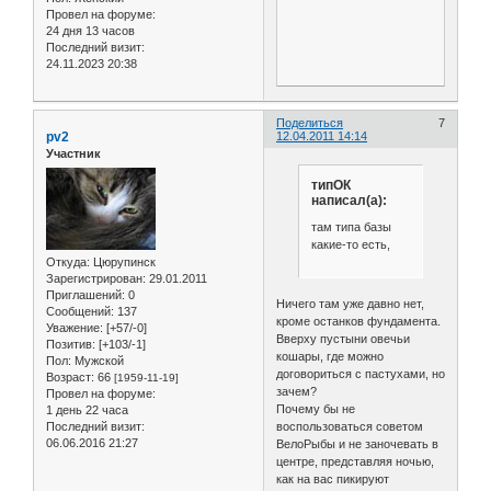
Провел на форуме:
24 дня 13 часов
Последний визит:
24.11.2023 20:38
Поделиться
7
pv2
12.04.2011 14:14
Участник
типОК
написал(а):
там типа базы
какие-то есть,
Откуда:
Цюрупинск
Зарегистрирован
: 29.01.2011
Приглашений:
0
Ничего там уже давно нет,
Сообщений:
137
кроме останков фундамента.
Уважение:
[+57/-0]
Вверху пустыни овечьи
Позитив:
[+103/-1]
кошары, где можно
Пол:
Мужской
договориться с пастухами, но
Возраст:
66
[1959-11-19]
зачем?
Провел на форуме:
Почему бы не
1 день 22 часа
Последний визит:
воспользоваться советом
06.06.2016 21:27
ВелоРыбы и не заночевать в
центре, представляя ночью,
как на вас пикируют