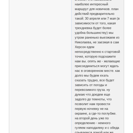
наиболее интересный
маршрут для новичков. план
действий предварительно
такой: 30 апреля или 7 мая (в
зависимости от того, какая
трехдневка будет более
удобна большинству) мы
утром раненько выезжаем из
Николаева, не заезжая в сам
Херсон едем
непосредственно к стартовой
точке, которую подскажите
нам вы. опять же - желающие
присоединиться могут ждать
нас в оговоренном месте. как
долго мы будем ехать
сказать трудно, все будет
зависить от погоды и
перевозимого груза. ну
думаю что доедем еще
задолго до темноты, что
позволит нам провести
первую ночевку не на
окраине, а где-то поглубже.
на второй день уже по
определению - немного
гуляем наподалеку и с обеда
срываемся домой или же