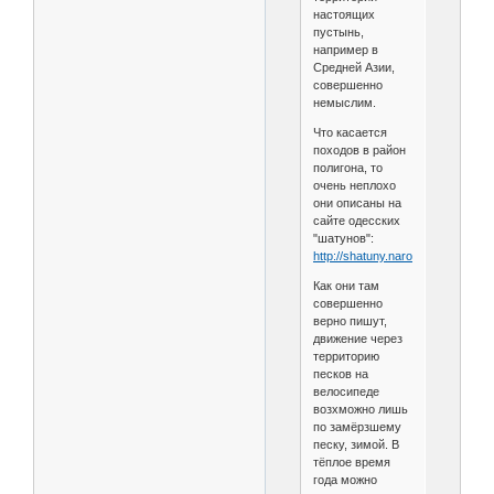
настоящих
пустынь,
например в
Средней Азии,
совершенно
немыслим.
Что касается
походов в район
полигона, то
очень неплохо
они описаны на
сайте одесских
"шатунов":
http://shatuny.narod.ru/11oleshki.
Как они там
совершенно
верно пишут,
движение через
территорию
песков на
велосипеде
возхможно лишь
по замёрзшему
песку, зимой. В
тёплое время
года можно