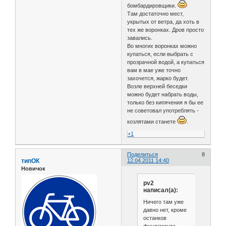
бомбардировщики.
Там достаточно мест,
укрытых от ветра, да хоть в
тех же воронках. Дров просто
завались.
Во многих воронках можно
купаться, если выбрать с
прозрачной водой, а купаться
вам в мае уже точно
захочется, жарко будет.
Возле верхней беседки
можно будет набрать воды,
только без кипячения я бы ее
не советовал употреблять -
козлятами станете
.
+1
Поделиться
8
типОК
12.04.2011 14:40
Новичок
pv2
написал(а):
Ничего там уже
давно нет, кроме
останков