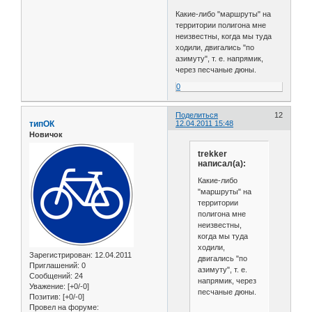
Какие-либо "маршруты" на
территории полигона мне
неизвестны, когда мы туда
ходили, двигались "по
азимуту", т. е. напрямик,
через песчаные дюны.
0
Поделиться
12
типОК
12.04.2011 15:48
Новичок
trekker
написал(а):
Какие-либо
"маршруты" на
территории
полигона мне
неизвестны,
когда мы туда
ходили,
Зарегистрирован
: 12.04.2011
двигались "по
Приглашений:
0
азимуту", т. е.
Сообщений:
24
напрямик, через
Уважение:
[+0/-0]
песчаные дюны.
Позитив:
[+0/-0]
Провел на форуме: