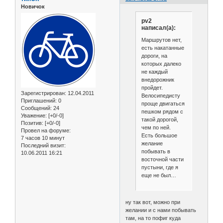
Новичок
pv2
написал(а):
Маршрутов нет,
есть накатанные
дороги, на
которых далеко
не каждый
внедорожник
пройдет.
Зарегистрирован
: 12.04.2011
Велосипедисту
Приглашений:
0
проще двигаться
Сообщений:
24
пешком рядом с
Уважение:
[+0/-0]
такой дорогой,
Позитив:
[+0/-0]
чем по ней.
Провел на форуме:
Есть большое
7 часов 10 минут
желание
Последний визит:
побывать в
10.06.2011 16:21
восточной части
пустыни, где я
еще не был…
ну так вот, можно при
желании и с нами побывать
там, на то пофиг куда