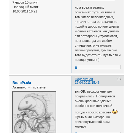
7 часов 10 минут
Последний визит:
но я всеж в разных
10.06.2011 16:21
описаниях путешествий, в
том числе велосипедных,
читал что там есть какое-то
подобие дорог, по ним джипы
и байки катаются. как далеко
эти автотропы углубляются,
не знаешь. да и в любом
случае никто не ожидает
легкой прогулки, думаю оно
того будет стоить, пусть это и
псевдопустыня)
0
Поделиться
13
ВелоРыба
12.04.2011 15:48
Активист - писатель
типОК
, пешком мне там
понравилось. Попадаются
очень красивые "дюны",
особенно при солнечной
погоде - просто красота
Пусть в миниатюре, но
прикоснуться всё-таки
можно)