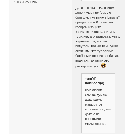
05.03.2025 17:07
Да, я это знаю. На самом
деле, чушь про "самую
большую пустыню в Европе"
придумали в Херсонских
госорганизациях,
занимающихся развитием
туризма, для развода глупых
журналистов, а этим
попугаям только то и нужно --
скажи им, что тут всякие
берберы и прочие верблюды
водятся, так они и это
растиражируют.
типОК
написал(а):
но в любом
случае думаю
даже вдоль
маршрутов
передвигаяс, или
даже с не
большими
отклонениями