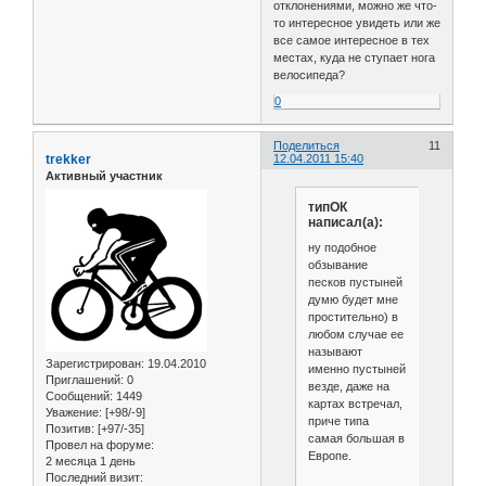
отклонениями, можно же что-
то интересное увидеть или же
все самое интересное в тех
местах, куда не ступает нога
велосипеда?
0
Поделиться
11
trekker
12.04.2011 15:40
Активный участник
типОК
написал(а):
ну подобное
обзывание
песков пустыней
думю будет мне
простительно) в
любом случае ее
называют
Зарегистрирован
: 19.04.2010
именно пустыней
Приглашений:
0
везде, даже на
Сообщений:
1449
картах встречал,
Уважение:
[+98/-9]
приче типа
Позитив:
[+97/-35]
самая большая в
Провел на форуме:
Европе.
2 месяца 1 день
Последний визит: