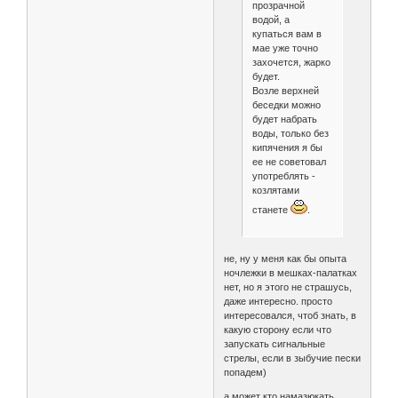
прозрачной
водой, а
купаться вам в
мае уже точно
захочется, жарко
будет.
Возле верхней
беседки можно
будет набрать
воды, только без
кипячения я бы
ее не советовал
употреблять -
козлятами
станете
.
не, ну у меня как бы опыта
ночлежки в мешках-палатках
нет, но я этого не страшусь,
даже интересно. просто
интересовался, чтоб знать, в
какую сторону если что
запускать сигнальные
стрелы, если в зыбучие пески
попадем)
а может кто намазюкать