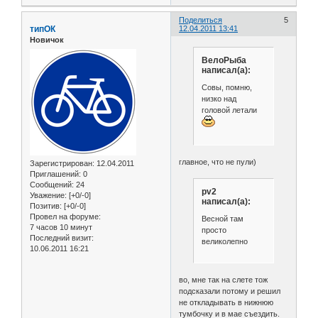
Поделиться
5
типОК
12.04.2011 13:41
Новичок
ВелоРыба
написал(а):
Совы, помню,
низко над
головой летали
главное, что не пули)
Зарегистрирован
: 12.04.2011
Приглашений:
0
Сообщений:
24
pv2
Уважение:
[+0/-0]
написал(а):
Позитив:
[+0/-0]
Провел на форуме:
Весной там
7 часов 10 минут
просто
Последний визит:
великолепно
10.06.2011 16:21
во, мне так на слете тож
подсказали потому и решил
не откладывать в нижнюю
тумбочку и в мае съездить.