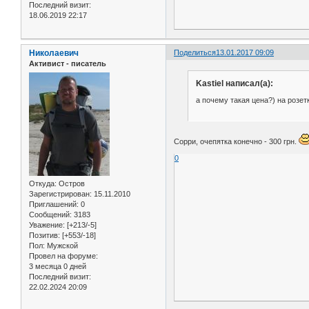
Последний визит:
18.06.2019 22:17
Николаевич
Поделиться
13.01.2017 09:09
Активист - писатель
Kastiel написал(а):
а почему такая цена?) на розет
Сорри, очепятка конечно - 300 грн.
0
Откуда:
Остров
Зарегистрирован
: 15.11.2010
Приглашений:
0
Сообщений:
3183
Уважение:
[+213/-5]
Позитив:
[+553/-18]
Пол:
Мужской
Провел на форуме:
3 месяца 0 дней
Последний визит:
22.02.2024 20:09