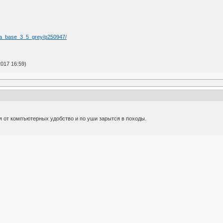
ima_base_3_5_grey/p250947/
017 16:59)
я от компъютерных удобство и по уши зарытся в походы.