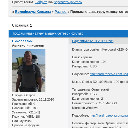
Привет, Гость!
Войдите
или
зарегистрируйтесь
.
»
Велофорум Херсона
»
Разное
»
Продам клавиатуру, мышку, сете
Страница:
1
Продам клавиатуру, мышку, сетевой фильтр.
Николаевич
Поделиться
12.01.2017 12:08
Активист - писатель
Клавиатура Logitech Keyboard K120 -
3
Цвет: черный
Количество кнопок: 104
Интерфейс: USB
Подробнее:
http://hard.rozetka.com.ua
Мышь Genius DX-100 Black -
120 грн
1
Тип датчика Оптический
Интерфейс USB
Откуда:
Остров
Количество кнопок 2
Зарегистрирован
: 15.11.2010
Совместимость с ОС Mac OS
Приглашений:
0
Microsoft Windows
Сообщений:
3183
Уважение:
[+213/-5]
Подробнее:
http://hard.rozetka.com.u
Позитив:
[+553/-18]
Пол:
Мужской
Сетевой фильтр Sven Optima Base 3 м
Провел на форуме:
Максимальный ток нагрузки: 10 А