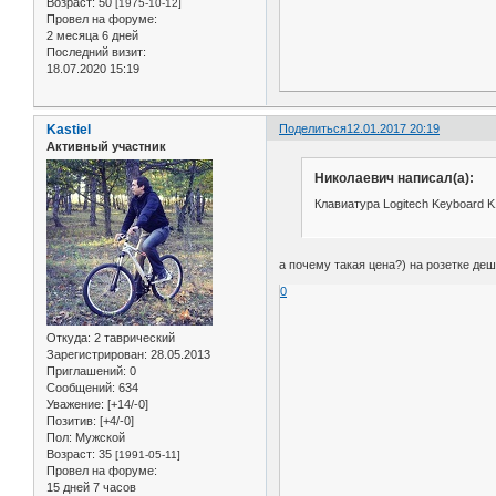
Возраст:
50
[1975-10-12]
Провел на форуме:
2 месяца 6 дней
Последний визит:
18.07.2020 15:19
Kastiel
Поделиться
12.01.2017 20:19
Активный участник
Николаевич написал(а):
Клавиатура Logitech Keyboard K
а почему такая цена?) на розетке деш
0
Откуда:
2 таврический
Зарегистрирован
: 28.05.2013
Приглашений:
0
Сообщений:
634
Уважение:
[+14/-0]
Позитив:
[+4/-0]
Пол:
Мужской
Возраст:
35
[1991-05-11]
Провел на форуме:
15 дней 7 часов