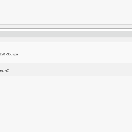
120 -350 грн
евле))