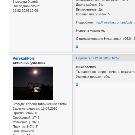
3 месяца 0 дней
Длина кабеля: 3 м
Последний визит:
Выключатель: Да
22.02.2024 20:09
Количество розеток: 5
Подробнее:
http://rozetka.com.ua/opt
Новое, в упаковке.
Отредактировано Николаевич (06.04.2
0
PerekatiPole
Поделиться
12.01.2017 18:57
Активный участник
Николаевич
Ты наверное напроч хочешь отказатс
Удачных продаж тебе.
0
Откуда:
Херсон таврические степи
Зарегистрирован
: 13.04.2010
Приглашений:
0
Сообщений:
1746
Уважение:
[+94/-1]
Позитив:
[+74/-3]
Пол:
Мужской