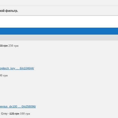
вой фильтр.
00 грн
250 грн
/logitech_key … 6/p104644/
00 грн
a/genius_dx100 … 0/p258096/
 Grey -
125 грн
100 грн