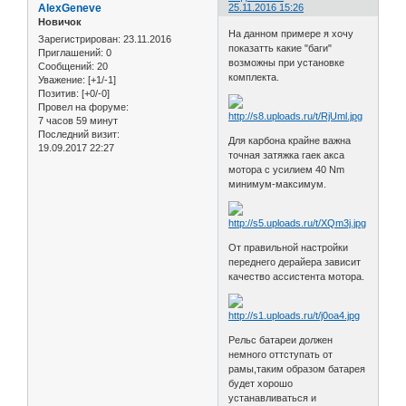
AlexGeneve
25.11.2016 15:26
Новичок
На данном примере я хочу
Зарегистрирован
: 23.11.2016
показатть какие "баги"
Приглашений:
0
возможны при установке
Сообщений:
20
комплекта.
Уважение:
[+1/-1]
Позитив:
[+0/-0]
Провел на форуме:
7 часов 59 минут
Последний визит:
Для карбона крайне важна
19.09.2017 22:27
точная затяжка гаек акса
мотора с усилием 40 Nm
минимум-максимум.
От правильной настройки
переднего дерайера зависит
качество ассистента мотора.
Рельс батареи должен
немного оттступать от
рамы,таким образом батарея
будет хорошо
устанавливаться и