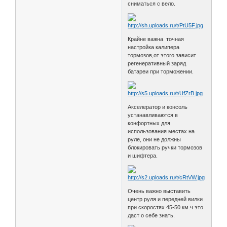
сниматься с вело.
Крайне важна точная
настройка калипера
тормозов,от этого зависит
регенеративный заряд
батареи при торможении.
Акселератор и консоль
устанавливаются в
конфортных для
использования местах на
руле, они не должны
блокировать ручки тормозов
и шифтера.
Очень важно выставить
центр руля и передней вилки
при скоростях 45-50 км.ч это
даст о себе знать.