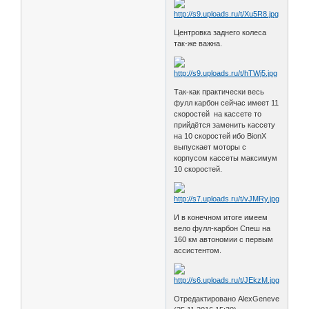
Центровка заднего колеса
так-же важна.
Так-как практически весь
фулл карбон сейчас имеет 11
скоростей на кассете то
прийдётся заменить кассету
на 10 скоростей ибо BionX
выпускает моторы с
корпусом кассеты максимум
10 скоростей.
И в конечном итоге имеем
вело фулл-карбон Спеш на
160 км автономии с первым
ассистентом.
Отредактировано AlexGeneve