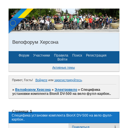
Велофорум Херсона
Форум
Участники
Правила
Поиск
Регистрация
Войти
Активные темы
Привет, Гость!
Войдите
или
зарегистрируйтесь
.
»
Велофорум Херсона
»
Электровело
»
Специфика
установки комплекта BionX DV-500 на вело фулл-карбон..
Страница:
1
Специфика установки комплекта BionX DV-500 на вело фулл-
карбон..
Поделиться
1