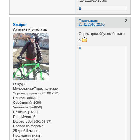
(25.11.2016 15:30)
0
Поделиться
2
Snaiper
25.11.2016 22:55
Активный участник
Одним тролейбусом больше
?
0
Откуда:
Молодежная\Тираспольская
Зарегистрирован
: 03.08.2011
Приглашений:
0
Сообщений:
1096
Уважение:
[+46/-0]
Позитив:
[+6/-1]
Пол:
Мужской
Возраст:
35
[1991-03-17]
Провел на форуме:
25 дней 5 часов
Последний визит:
18.04.2025 20:48