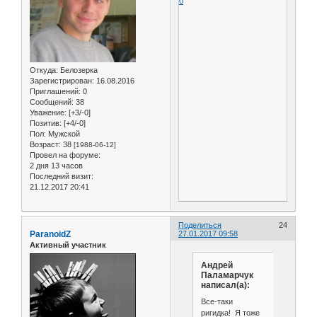
0
Откуда:
Белозерка
Зарегистрирован
: 16.08.2016
Приглашений:
0
Сообщений:
38
Уважение:
[+3/-0]
Позитив:
[+4/-0]
Пол:
Мужской
Возраст:
38
[1988-06-12]
Провел на форуме:
2 дня 13 часов
Последний визит:
21.12.2017 20:41
Поделиться
24
ParanoidZ
27.01.2017 09:58
Активный участник
Андрей
Паламарчук
написал(а):
Все-таки
ригидка! Я тоже