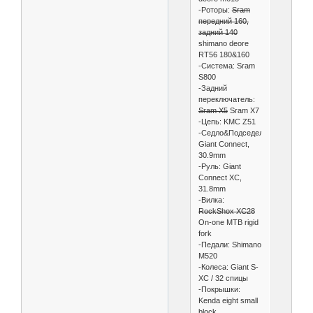
-Роторы:
Sram
передний 160,
задний 140
shimano deore
RT56 180&160
-Система: Sram
S800
-Задний
переключатель:
Sram X5
Sram X7
-Цепь: KMC Z51
-Седло&Подседел:
Giant Connect,
30.9mm
-Руль: Giant
Connect XC,
31.8mm
-Вилка:
RockShox XC28
On-one MTB rigid
fork
-Педали: Shimano
M520
-Колеса: Giant S-
XC / 32 спицы
-Покрышки:
Kenda eight small
block