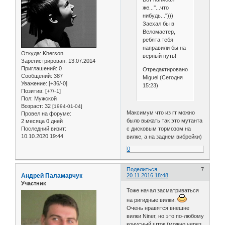
же...''...что
нибудь...'')))
Заехал бы в
Веломастер,
ребята тебя
направили бы на
Откуда:
Kherson
верный путь!
Зарегистрирован
: 13.07.2014
Приглашений:
0
Отредактировано
Сообщений:
387
Miguel (Сегодня
Уважение:
[+36/-0]
15:23)
Позитив:
[+7/-1]
Пол:
Мужской
Возраст:
32
[1994-01-04]
Максимум что из гт можно
Провел на форуме:
было выжать так это мутанта
2 месяца 0 дней
Последний визит:
с дисковым тормозом на
10.10.2020 19:44
вилке, а на заднем вибрейки)
0
Поделиться
7
Андрей Паламарчук
20.11.2016 18:48
Участник
Тоже начал засматриваться
на ригидные вилки.
Очень нравятся внешне
вилки Niner, но это по-любому
конусный шток (можно через