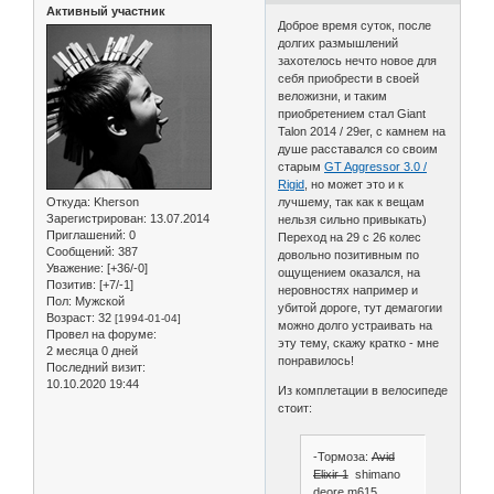
Активный участник
Доброе время суток, после
долгих размышлений
захотелось нечто новое для
себя приобрести в своей
веложизни, и таким
приобретением стал Giant
Talon 2014 / 29er, с камнем на
душе расставался со своим
старым
GT Aggressor 3.0 /
Rigid
, но может это и к
Откуда:
Kherson
лучшему, так как к вещам
Зарегистрирован
: 13.07.2014
нельзя сильно привыкать)
Приглашений:
0
Переход на 29 с 26 колес
Сообщений:
387
довольно позитивным по
Уважение:
[+36/-0]
ощущением оказался, на
Позитив:
[+7/-1]
неровностях например и
Пол:
Мужской
убитой дороге, тут демагогии
Возраст:
32
[1994-01-04]
можно долго устраивать на
Провел на форуме:
эту тему, скажу кратко - мне
2 месяца 0 дней
понравилось!
Последний визит:
10.10.2020 19:44
Из комплетации в велосипеде
стоит:
-Тормоза:
Avid
Elixir 1
shimano
deore m615