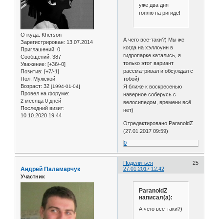
уже два дня
гоняю на ригиде!
Откуда:
Kherson
А чего все-таки?) Мы же
Зарегистрирован
: 13.07.2014
когда на хэллоуин в
Приглашений:
0
гидропарке катались, я
Сообщений:
387
только этот вариант
Уважение:
[+36/-0]
рассматривал и обсуждал с
Позитив:
[+7/-1]
тобой)
Пол:
Мужской
Возраст:
32
Я ближе к воскресенью
[1994-01-04]
Провел на форуме:
наверное соберусь с
2 месяца 0 дней
велосипедом, времени всё
Последний визит:
нет)
10.10.2020 19:44
Отредактировано ParanoidZ
(27.01.2017 09:59)
0
Поделиться
25
Андрей Паламарчук
27.01.2017 12:42
Участник
ParanoidZ
написал(а):
А чего все-таки?)