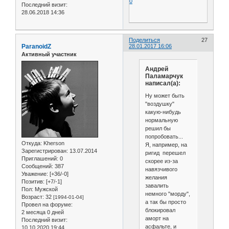
0
Последний визит:
28.06.2018 14:36
Поделиться
27
ParanoidZ
28.01.2017 16:06
Активный участник
Андрей
Паламарчук
написал(а):
Ну может быть
"воздушку"
какую-нибудь
нормальную
решил бы
попробовать...
Откуда:
Kherson
Я, например, на
Зарегистрирован
: 13.07.2014
ригид перешел
Приглашений:
0
скорее из-за
Сообщений:
387
навязчивого
Уважение:
[+36/-0]
желания
Позитив:
[+7/-1]
завалить
Пол:
Мужской
немного "морду",
Возраст:
32
[1994-01-04]
а так бы просто
Провел на форуме:
блокировал
2 месяца 0 дней
аморт на
Последний визит:
асфальте, и
10.10.2020 19:44