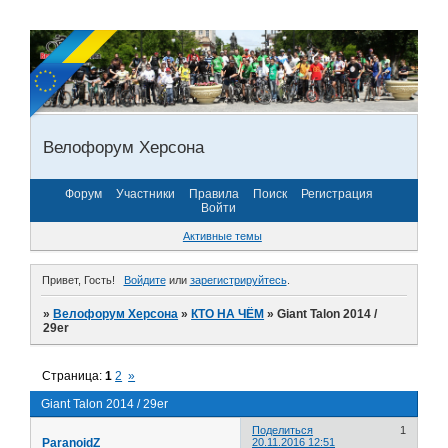
Велофорум Херсона
Форум
Участники
Правила
Поиск
Регистрация
Войти
Активные темы
Привет, Гость!
Войдите
или
зарегистрируйтесь
.
»
Велофорум Херсона
»
КТО НА ЧЁМ
»
Giant Talon 2014 /
29er
Страница:
1
2
»
Giant Talon 2014 / 29er
Поделиться
1
ParanoidZ
20.11.2016 12:51