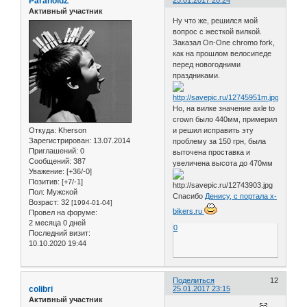
ParanoidZ
25.01.2017 20:24
Активный участник
Ну что же, решился мой
вопрос с жесткой вилкой.
Заказал On-One chromo fork,
как на прошлом велосипеде
перед новогодними
праздниками.
Но, на вилке значение axle to
crown было 440мм, примерил
Откуда:
Kherson
и решил исправить эту
Зарегистрирован
: 13.07.2014
проблему за 150 грн, была
Приглашений:
0
выточена проставка и
Сообщений:
387
увеличена высота до 470мм
Уважение:
[+36/-0]
Позитив:
[+7/-1]
Пол:
Мужской
Спасибо
Денису, с портала x-
Возраст:
32
[1994-01-04]
bikers.ru
Провел на форуме:
2 месяца 0 дней
0
Последний визит:
10.10.2020 19:44
Поделиться
12
colibri
25.01.2017 23:15
Активный участник