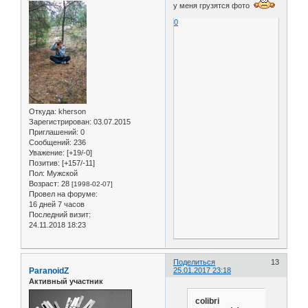
у меня грузятся фото
0
Откуда:
kherson
Зарегистрирован
: 03.07.2015
Приглашений:
0
Сообщений:
236
Уважение:
[+19/-0]
Позитив:
[+157/-11]
Пол:
Мужской
Возраст:
28
[1998-02-07]
Провел на форуме:
16 дней 7 часов
Последний визит:
24.11.2018 18:23
Поделиться
13
ParanoidZ
25.01.2017 23:18
Активный участник
colibri