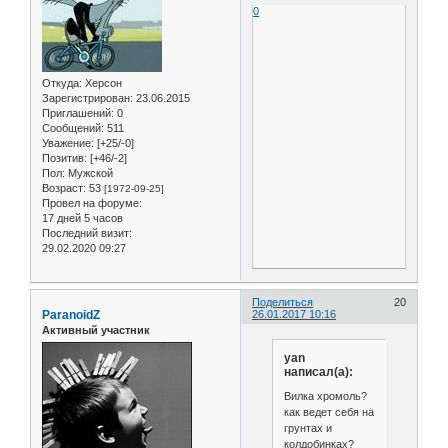
0
Откуда:
Херсон
Зарегистрирован
: 23.06.2015
Приглашений:
0
Сообщений:
511
Уважение:
[+25/-0]
Позитив:
[+46/-2]
Пол:
Мужской
Возраст:
53
[1972-09-25]
Провел на форуме:
17 дней 5 часов
Последний визит:
29.02.2020 09:27
Поделиться
20
ParanoidZ
26.01.2017 10:16
Активный участник
yan
написал(а):
Вилка хромоль?
как ведет себя на
грунтах и
колдобинках?