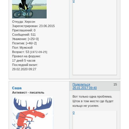
0
Откуда:
Херсон
Зарегистрирован
: 23.06.2015
Приглашений:
0
Сообщений:
511
Уважение:
[+25/-0]
Позитив:
[+46/-2]
Пол:
Мужской
Возраст:
53
[1972-09-25]
Провел на форуме:
17 дней 5 часов
Последний визит:
29.02.2020 09:27
Поделиться
15
Саша
26.01.2017 09:40
Активист - писатель
Вот только одна проблема.
Шток в том месте где будет
кольцо не усилен.
0