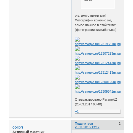
p.s: аммо вилки зло!
Фотографии конечно же,
самое важное в этой теме:
(фотографии кликабельны)
Отредактировано ParanoidZ
(25.03.2017 08:40)
+1
Поделиться
2
colibri
20.11.2016 13:17
Активный участник