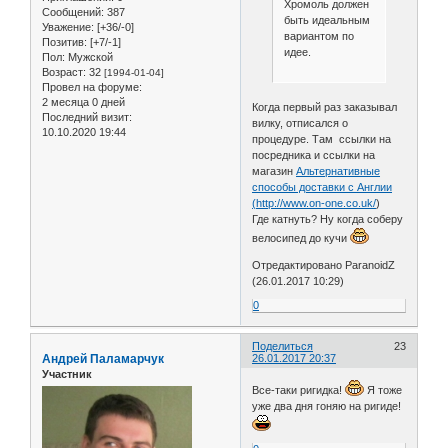
Хромоль должен
Сообщений:
387
быть идеальным
Уважение:
[+36/-0]
вариантом по
Позитив:
[+7/-1]
идее.
Пол:
Мужской
Возраст:
32
[1994-01-04]
Провел на форуме:
2 месяца 0 дней
Когда первый раз заказывал
Последний визит:
вилку, отписался о
10.10.2020 19:44
процедуре. Там ссылки на
посредника и ссылки на
магазин
Альтернативные
способы доставки с Англии
(
http://www.on-one.co.uk/
)
Где катнуть? Ну когда соберу
велосипед до кучи
Отредактировано ParanoidZ
(26.01.2017 10:29)
0
Поделиться
23
Андрей Паламарчук
26.01.2017 20:37
Участник
Все-таки ригидка!
Я тоже
уже два дня гоняю на ригиде!