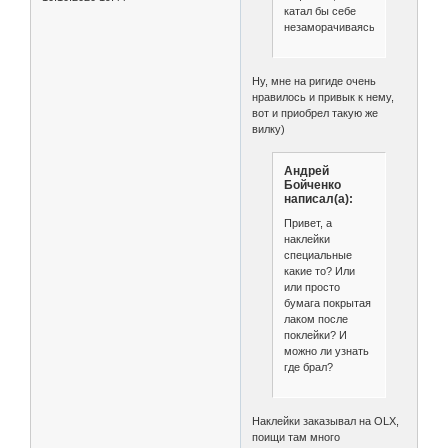
катал бы себе
незаморачиваясь.
Ну, мне на ригиде очень
нравилось и привык к нему,
вот и приобрел такую же
вилку)
Андрей
Бойченко
написал(а):
Привет, а
наклейки
специальные
какие то? Или
или просто
бумага покрытая
лаком после
поклейки? И
можно ли узнать
где брал?
Наклейки заказывал на OLX,
поищи там много