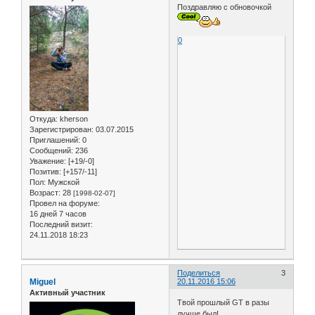
Поздравляю с обновочкой
0
Откуда:
kherson
Зарегистрирован
: 03.07.2015
Приглашений:
0
Сообщений:
236
Уважение:
[+19/-0]
Позитив:
[+157/-11]
Пол:
Мужской
Возраст:
28
[1998-02-07]
Провел на форуме:
16 дней 7 часов
Последний визит:
24.11.2018 18:23
Поделиться
3
Miguel
20.11.2016 15:06
Активный участник
Твой прошлый GT в разы
лучше был!