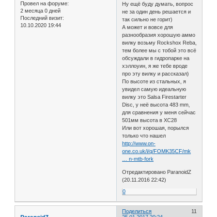
Провел на форуме:
Ну ещё буду думать, вопрос
2 месяца 0 дней
не за один день решается и
Последний визит:
так сильно не горит)
10.10.2020 19:44
А может и вовсе для
разнообразия хорошую аммо
вилку возьму Rockshox Reba,
тем более мы с тобой это всё
обсуждали в гидропарке на
хэллоуин, я же тебе вроде
про эту вилку и рассказал)
По высоте из стальных, я
увидел самую идеальную
вилку это Salsa Firestarter
Disc, у неё высота 483 mm,
для сравнения у меня сейчас
501мм высота в XC28
Или вот хорошая, порылся
только что нашел
http://www.on-
one.co.uk/i/q/FOMK35CF/mk
… n-mtb-fork
Отредактировано ParanoidZ
(20.11.2016 22:42)
0
Поделиться
11