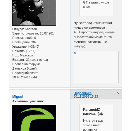
GT в разы лучше
был!
Ну, этот ведь тоже станет
лучше со временем)
Откуда:
Kherson
А ГТ просто надоел, иногда
Зарегистрирован
: 13.07.2014
бывает такой момент что
Приглашений:
0
хочется поменять что
Сообщений:
387
нибудь)
Уважение:
[+36/-0]
Позитив:
[+7/-1]
0
Пол:
Мужской
Возраст:
32
[1994-01-04]
Провел на форуме:
2 месяца 0 дней
Последний визит:
10.10.2020 19:44
Поделиться
5
Miguel
20.11.2016 15:23
Активный участник
ParanoidZ
написал(а):
Ну, этот ведь
тоже станет
лучше со