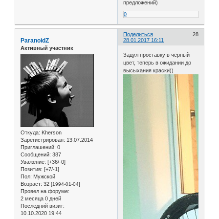
предложений)
0
Поделиться
28
ParanoidZ
28.01.2017 16:11
Активный участник
Задул проставку в чёрный
цвет, теперь в ожидании до
высыхания краски))
Откуда:
Kherson
Зарегистрирован
: 13.07.2014
Приглашений:
0
Сообщений:
387
Уважение:
[+36/-0]
Позитив:
[+7/-1]
Пол:
Мужской
Возраст:
32
[1994-01-04]
Провел на форуме:
2 месяца 0 дней
Последний визит:
10.10.2020 19:44