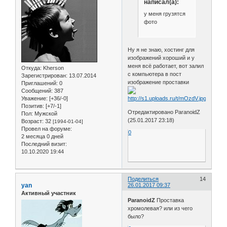
написал(а):
у меня грузятся
фото
Ну я не знаю, хостинг для
изображений хороший и у
меня всё работает, вот залил
Откуда:
Kherson
с компьютера в пост
Зарегистрирован
: 13.07.2014
изображение проставки
Приглашений:
0
Сообщений:
387
Уважение:
[+36/-0]
Позитив:
[+7/-1]
Отредактировано ParanoidZ
Пол:
Мужской
(25.01.2017 23:18)
Возраст:
32
[1994-01-04]
Провел на форуме:
0
2 месяца 0 дней
Последний визит:
10.10.2020 19:44
Поделиться
14
yan
26.01.2017 09:37
Активный участник
ParanoidZ
Проставка
хромолевая? или из чего
было?