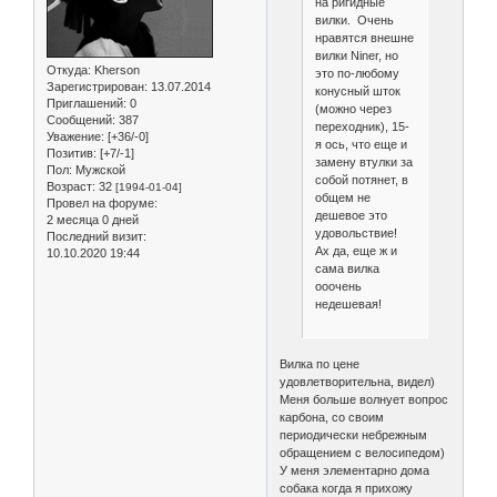
на ригидные
вилки. Очень
нравятся внешне
вилки Niner, но
Откуда:
Kherson
это по-любому
Зарегистрирован
: 13.07.2014
конусный шток
Приглашений:
0
(можно через
Сообщений:
387
переходник), 15-
Уважение:
[+36/-0]
я ось, что еще и
Позитив:
[+7/-1]
замену втулки за
Пол:
Мужской
собой потянет, в
Возраст:
32
[1994-01-04]
общем не
Провел на форуме:
дешевое это
2 месяца 0 дней
удовольствие!
Последний визит:
Ах да, еще ж и
10.10.2020 19:44
сама вилка
ооочень
недешевая!
Вилка по цене
удовлетворительна, видел)
Меня больше волнует вопрос
карбона, со своим
периодически небрежным
обращением с велосипедом)
У меня элементарно дома
собака когда я прихожу