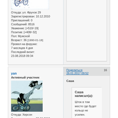
Откуда:
ул. Фрунзе 29
Зарегистрирован
: 10.12.2010
Приглашений:
0
Сообщений:
8516
Уважение:
[+510/-19]
Позитив:
[+408/-32]
Пол:
Мужской
Возраст:
36
[1990-01-18]
Провел на форуме:
7 месяцев 4 дня
Последний визит:
23.08.2018 09:34
Поделиться
16
yan
26.01.2017 09:52
Активный участник
Саша
Саша
написал(а):
Шток в том
месте где будет
кольцо не
усилен.
Откуда:
Херсон