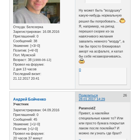
Ну может быть "воздушку"
какую-нибудь нормальную
решил бы попробовать...
Я, например, на ригид
Откуда:
Белозерка
перешел скорее из-за
Зарегистрирован
: 16.08.2016
Приглашений:
0
навязчивого желания
Сообщений:
38
завалить немного "морду", а
Уважение:
[+3/-0]
так бы просто блокировал
Позитив:
[+4/-0]
аморт на асфальте, и катал
Пол:
Мужской
бы себе незаморачиваясь.
Возраст:
38
[1988-06-12]
Провел на форуме:
2 дня 13 часов
0
Последний визит:
21.12.2017 20:41
Поделиться
26
Андрей Бойченко
28.01.2017 14:29
Участник
ParanoidZ
Зарегистрирован
: 04.09.2016
Привет, а наклейки
Приглашений:
0
специальные какие то? Или
Сообщений:
45
или просто бумага покрытая
Уважение:
[+1/-0]
лаком после поклейки? И
Позитив:
[+1/-0]
можно ли узнать где брал?
Провел на форуме:
20 часов 37 минут