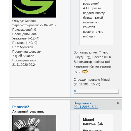
временем)
А ГТ просто
надоел, иногда
бывает такой
Откуда:
Херсон
момент что
Зарегистрирован
: 22.04.2015
хочется
Приглашений:
0
поменять что
Сообщений:
304
нибудь)
Уважение:
[+12/-4]
Позитив:
[+49/-0]
Пол:
Мужской
Провел на форуме:
Вот написал же...''...что
7 дней 5 часов
нибудь...''))) Заехал бы в
Последний визит:
Веломастер, ребята тебя
21.11.2020 20:24
направили бы на верный
путь!
Отредактировано Miguel
(20.11.2016 15:23)
0
Поделиться
6
ParanoidZ
20.11.2016 15:41
Активный участник
Miguel
написал(а):
Вот написал