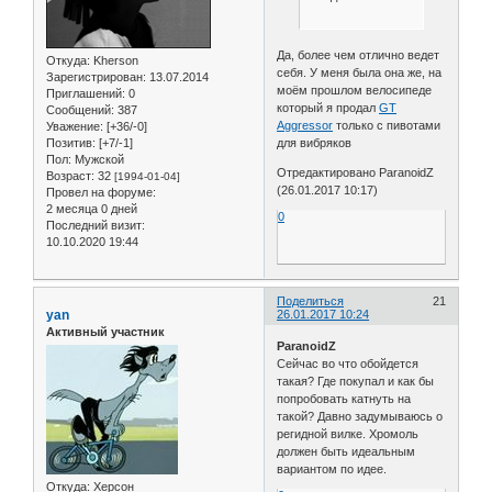
Да, более чем отлично ведет
Откуда:
Kherson
себя. У меня была она же, на
Зарегистрирован
: 13.07.2014
моём прошлом велосипеде
Приглашений:
0
который я продал
GT
Сообщений:
387
Aggressor
только с пивотами
Уважение:
[+36/-0]
Позитив:
[+7/-1]
для вибряков
Пол:
Мужской
Отредактировано ParanoidZ
Возраст:
32
[1994-01-04]
(26.01.2017 10:17)
Провел на форуме:
2 месяца 0 дней
0
Последний визит:
10.10.2020 19:44
Поделиться
21
yan
26.01.2017 10:24
Активный участник
ParanoidZ
Сейчас во что обойдется
такая? Где покупал и как бы
попробовать катнуть на
такой? Давно задумываюсь о
регидной вилке. Хромоль
должен быть идеальным
вариантом по идее.
Откуда:
Херсон