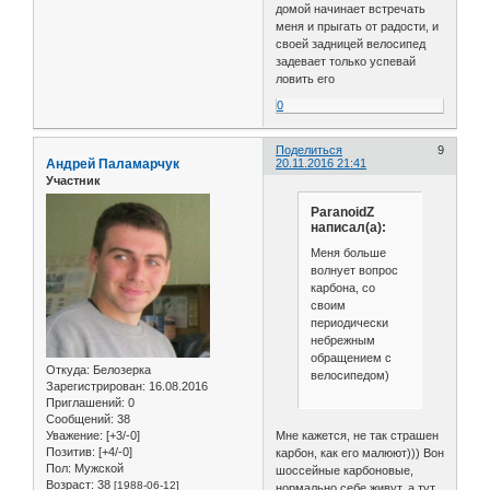
домой начинает встречать
меня и прыгать от радости, и
своей задницей велосипед
задевает только успевай
ловить его
0
Поделиться
9
Андрей Паламарчук
20.11.2016 21:41
Участник
ParanoidZ
написал(а):
Меня больше
волнует вопрос
карбона, со
своим
периодически
небрежным
обращением с
Откуда:
Белозерка
велосипедом)
Зарегистрирован
: 16.08.2016
Приглашений:
0
Сообщений:
38
Мне кажется, не так страшен
Уважение:
[+3/-0]
Позитив:
[+4/-0]
карбон, как его малюют))) Вон
Пол:
Мужской
шоссейные карбоновые,
Возраст:
38
[1988-06-12]
нормально себе живут, а тут