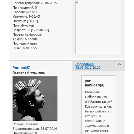
0
Зарегистрирован
: 23.06.2015
Приглашений:
0
Сообщений:
511
Уважение:
[+25/-0]
Позитив:
[+46/-2]
Пол:
Мужской
Возраст:
53
[1972-09-25]
Провел на форуме:
17 дней 5 часов
Последний визит:
29.02.2020 09:27
Поделиться
22
ParanoidZ
26.01.2017 10:29
Активный участник
yan
написал(а):
ParanoidZ
Сейчас во что
обойдется такая?
Где покупал и как
бы попробовать
катнуть на
такой? Давно
Откуда:
Kherson
задумываюсь о
Зарегистрирован
: 13.07.2014
регидной вилке.
Приглашений:
0