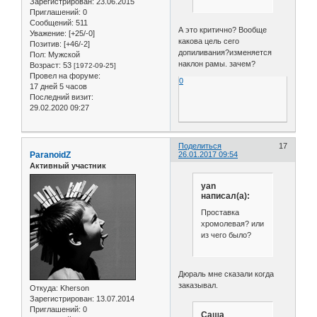
Зарегистрирован
: 23.06.2015
Приглашений:
0
Сообщений:
511
А это критично? Вообще
Уважение:
[+25/-0]
какова цель сего
Позитив:
[+46/-2]
допиливания?изменяется
Пол:
Мужской
наклон рамы. зачем?
Возраст:
53
[1972-09-25]
Провел на форуме:
0
17 дней 5 часов
Последний визит:
29.02.2020 09:27
Поделиться
17
ParanoidZ
26.01.2017 09:54
Активный участник
yan
написал(а):
Проставка
хромолевая? или
из чего было?
Дюраль мне сказали когда
заказывал.
Откуда:
Kherson
Зарегистрирован
: 13.07.2014
Приглашений:
0
Саша