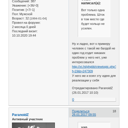
Сообщений:
387
написал(а):
Уважение:
[+36/-0]
Позитив:
[+7/-1]
Вот только одна
Пол:
Мужской
проблема. Шток
Возраст:
32
[1994-01-04]
в том месте где
Провел на форуме:
будет кольцо не
2 месяца 0 дней
усилен.
Последний визит:
10.10.2020 19:44
Ну и ладно, вот к примеру
человек с такой же балдой не
один год ездит никаких
проблем у него нет, уже
интересовался
http://xt.ht/phpbb/viewtopic.php?
f=19&t=247309
У него же и взял эту идею для
реализации у себя
Отредактировано ParanoidZ
(26.01.2017 10:10)
0
Поделиться
18
ParanoidZ
26.01.2017 09:55
Активный участник
yan