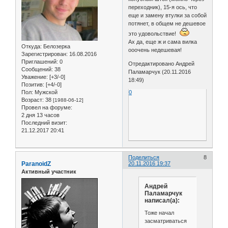
переходник), 15-я ось, что
еще и замену втулки за собой
потянет, в общем не дешевое
это удовольствие!
Ах да, еще ж и сама вилка
Откуда:
Белозерка
ооочень недешевая!
Зарегистрирован
: 16.08.2016
Приглашений:
0
Отредактировано Андрей
Сообщений:
38
Паламарчук (20.11.2016
Уважение:
[+3/-0]
18:49)
Позитив:
[+4/-0]
Пол:
Мужской
0
Возраст:
38
[1988-06-12]
Провел на форуме:
2 дня 13 часов
Последний визит:
21.12.2017 20:41
Поделиться
8
ParanoidZ
20.11.2016 19:37
Активный участник
Андрей
Паламарчук
написал(а):
Тоже начал
засматриваться