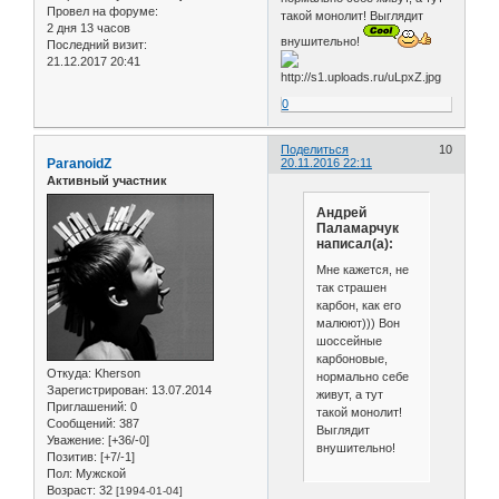
Провел на форуме:
такой монолит! Выглядит
2 дня 13 часов
внушительно!
Последний визит:
21.12.2017 20:41
0
Поделиться
10
ParanoidZ
20.11.2016 22:11
Активный участник
Андрей
Паламарчук
написал(а):
Мне кажется, не
так страшен
карбон, как его
малюют))) Вон
шоссейные
карбоновые,
Откуда:
Kherson
нормально себе
Зарегистрирован
: 13.07.2014
живут, а тут
Приглашений:
0
такой монолит!
Сообщений:
387
Выглядит
Уважение:
[+36/-0]
внушительно!
Позитив:
[+7/-1]
Пол:
Мужской
Возраст:
32
[1994-01-04]