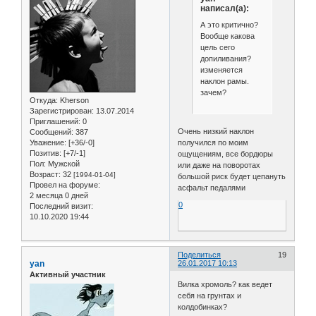
написал(а):
А это критично?
Вообще какова
цель сего
допиливания?
изменяется
наклон рамы.
зачем?
Откуда:
Kherson
Зарегистрирован
: 13.07.2014
Приглашений:
0
Очень низкий наклон
Сообщений:
387
получился по моим
Уважение:
[+36/-0]
Позитив:
[+7/-1]
ощущениям, все бордюры
Пол:
Мужской
или даже на поворотах
Возраст:
32
[1994-01-04]
большой риск будет цепануть
Провел на форуме:
асфальт педалями
2 месяца 0 дней
0
Последний визит:
10.10.2020 19:44
Поделиться
19
yan
26.01.2017 10:13
Активный участник
Вилка хромоль? как ведет
себя на грунтах и
колдобинках?