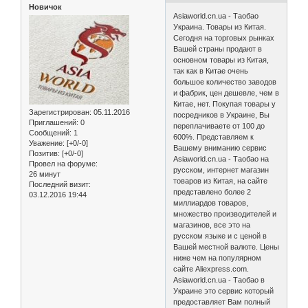
Новичок
Asiaworld.cn.ua - Таобао
Украина. Товары из Китая.
Сегодня на торговых рынках
Вашей страны продают в
основном товары из Китая,
так как в Китае очень
большое количество заводов
и фабрик, цен дешевле, чем в
Китае, нет. Покупая товары у
Зарегистрирован
: 05.11.2016
посредников в Украине, Вы
Приглашений:
0
переплачиваете от 100 до
Сообщений:
1
600%. Представляем к
Уважение:
[+0/-0]
Вашему вниманию сервис
Позитив:
[+0/-0]
Asiaworld.cn.ua - Таобао на
Провел на форуме:
русском, интернет магазин
26 минут
товаров из Китая, на сайте
Последний визит:
представлено более 2
03.12.2016 19:44
миллиардов товаров,
множество производителей и
магазинов, все это на
русском языке и с ценой в
Вашей местной валюте. Цены
ниже чем на популярном
сайте Aliexpress.com.
Asiaworld.cn.ua - Таобао в
Украине это сервис который
предоставляет Вам полный