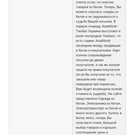
спектр услуг, по покупке
товаров из Китая. Теперь, Вы
можете покупать товары из
Китая и не задумываться о
судьбе Вашей посылки. В
первую очередь AsiaWorld -
Таобао Украина выступает в
роли «посредник Taobao», то
есть сервис AsiaWorld
посредник между продавцом
в Китае и покупателем. Идет
полное сопровождение
посылки до двери
получателя, а так же полная
защита на права покупателя
(если Вы получили не то, что
заказали или товар
повредили при перевозке,
Вам будет возмещена полная
стоимость ущерба). На сайте
представлено Одежда из
Китая, Электроника из Китая,
Электротранспорт из Китая и
много всего другого. Купить в
Китае легко, теперь Вы
получаете очень большой
выбор товаров и хорошее
соотношение цены и