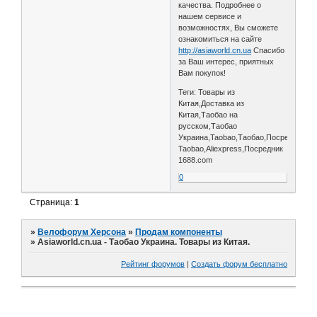
качества. Подробнее о
нашем сервисе и
возможностях, Вы сможете
ознакомиться на сайте
http://asiaworld.cn.ua
Спасибо
за Ваш интерес, приятных
Вам покупок!
Теги: Товары из
Китая,Доставка из
Китая,Таобао на
русском,Таобао
Украина,Taobao,Таобао,Посредник
Taobao,Aliexpress,Посредник
1688.com
0
Страница:
1
»
Велофорум Херсона
»
Продам компоненты
»
Asiaworld.cn.ua - Таобао Украина. Товары из Китая.
Рейтинг форумов
|
Создать форум бесплатно