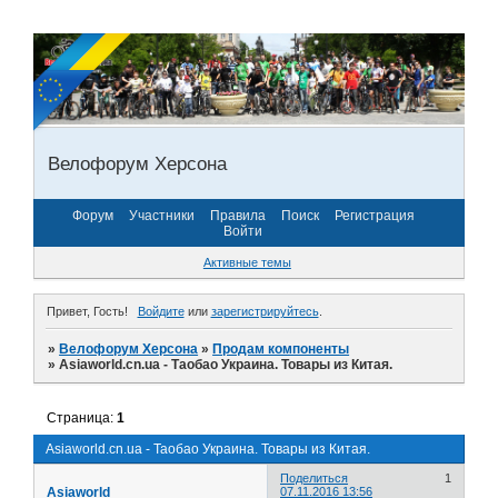
Велофорум Херсона
Форум
Участники
Правила
Поиск
Регистрация
Войти
Активные темы
Привет, Гость!
Войдите
или
зарегистрируйтесь
.
»
Велофорум Херсона
»
Продам компоненты
»
Asiaworld.cn.ua - Таобао Украина. Товары из Китая.
Страница:
1
Asiaworld.cn.ua - Таобао Украина. Товары из Китая.
Поделиться
1
Asiaworld
07.11.2016 13:56