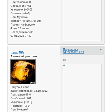
Приглашений:
0
Сообщений:
461
Уважение:
[+0/-0]
Позитив:
[+2/-0]
Пол:
Мужской
Возраст:
45
[1981-04-24]
Провел на форуме:
4 дня 13 часов
Последний визит:
07.01.2025 07:27
Поделиться
4
tupac4life
04.05.2017 17:19
Активный участник
ап
0
Откуда:
Сколе
Зарегистрирован
: 13.10.2012
Приглашений:
0
Сообщений:
461
Уважение:
[+0/-0]
Позитив:
[+2/-0]
Пол:
Мужской