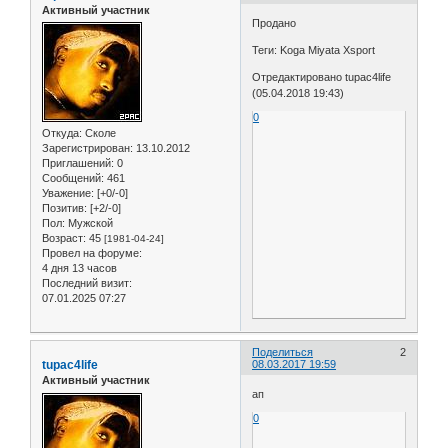
Активный участник
Продано
Теги: Koga Miyata Xsport
Отредактировано tupac4life
(05.04.2018 19:43)
0
Откуда:
Сколе
Зарегистрирован
: 13.10.2012
Приглашений:
0
Сообщений:
461
Уважение:
[+0/-0]
Позитив:
[+2/-0]
Пол:
Мужской
Возраст:
45
[1981-04-24]
Провел на форуме:
4 дня 13 часов
Последний визит:
07.01.2025 07:27
Поделиться
2
tupac4life
08.03.2017 19:59
Активный участник
ап
0