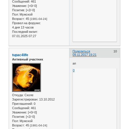
Сообщений:
461
Уважение:
[+0/-0]
Позитив:
[+2/-0]
Пол:
Мужской
Возраст:
45
[1981-04-24]
Провел на форуме:
4 дня 13 часов
Последний визит:
07.01.2025 07:27
Поделиться
10
tupac4life
09.11.2017 19:21
Активный участник
ап
0
Откуда:
Сколе
Зарегистрирован
: 13.10.2012
Приглашений:
0
Сообщений:
461
Уважение:
[+0/-0]
Позитив:
[+2/-0]
Пол:
Мужской
Возраст:
45
[1981-04-24]