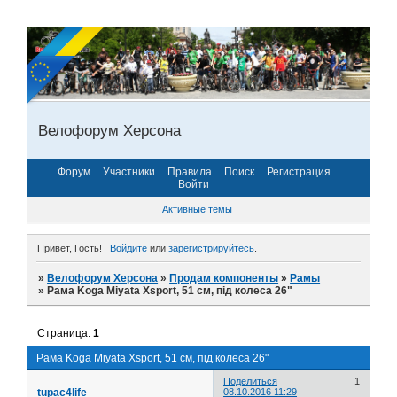
Велофорум Херсона
Форум
Участники
Правила
Поиск
Регистрация
Войти
Активные темы
Привет, Гость!
Войдите
или
зарегистрируйтесь
.
»
Велофорум Херсона
»
Продам компоненты
»
Рамы
»
Рама Koga Miyata Xsport, 51 см, під колеса 26"
Страница:
1
Рама Koga Miyata Xsport, 51 см, під колеса 26"
Поделиться
1
tupac4life
08.10.2016 11:29