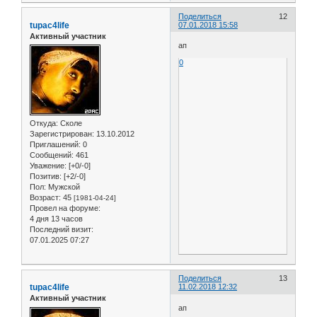
Поделиться
12
tupac4life
07.01.2018 15:58
Активный участник
ап
0
Откуда:
Сколе
Зарегистрирован
: 13.10.2012
Приглашений:
0
Сообщений:
461
Уважение:
[+0/-0]
Позитив:
[+2/-0]
Пол:
Мужской
Возраст:
45
[1981-04-24]
Провел на форуме:
4 дня 13 часов
Последний визит:
07.01.2025 07:27
Поделиться
13
tupac4life
11.02.2018 12:32
Активный участник
ап