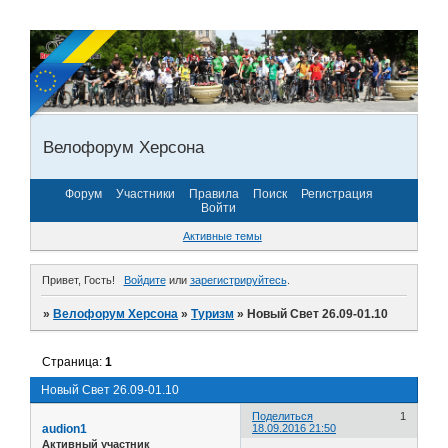
Велофорум Херсона
Форум
Участники
Правила
Поиск
Регистрация
Войти
Активные темы
Привет, Гость!
Войдите
или
зарегистрируйтесь
.
»
Велофорум Херсона
»
Туризм
»
Новый Свет 26.09-01.10
Страница:
1
Новый Свет 26.09-01.10
Поделиться
1
audion1
18.09.2016 21:50
Активный участник