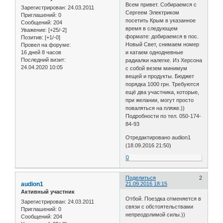
Всем привет. Собираемся с
Зарегистрирован
: 24.03.2011
Сергеем Электриком
Приглашений:
0
посетить Крым в указанное
Сообщений:
204
время в следующем
Уважение:
[+25/-2]
формате: добираемся в пос.
Позитив:
[+1/-0]
Новый Свет, снимаем номер
Провел на форуме:
16 дней 8 часов
и катаем однодневные
Последний визит:
радиалки налегке. Из Херсона
24.04.2020 10:05
с собой везем минимум
вещей и продукты. Бюджет
порядка 1000 грн. Требуются
ещё два участника, которые,
при желании, могут просто
поваляться на пляже.))
Подробности по тел. 050-174-
84-93
Отредактировано audion1
(18.09.2016 21:50)
0
Поделиться
2
audion1
21.09.2016 18:15
Активный участник
Отбой. Поездка отменяется в
Зарегистрирован
: 24.03.2011
связи с обстоятельствами
Приглашений:
0
непреодолимой силы.))
Сообщений:
204