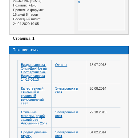
Уважение:
[+25/-2]
0
Позитив:
[+1/-0]
Провел на форуме:
16 дней 8 часов
Последний визит:
24.04.2020 10:05
Страница:
1
Похожие темы
Владиславовка-
Отчеты
18.07.2013
Эчки-Даг-Новый
Свет-Грушевка-
Владиславовка
14-16.06.13
Качественный,
Электроника и
20.08.2014
стильный и
свет
красивый
велосипедный
свет
Стильные
Электроника и
22.10.2013
мигалки (яркий
свет
задний свет /
Алюминий / 25г.)
Продам динамо-
Электроника и
04.02.2014
втулку
свет