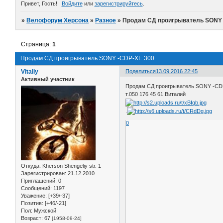
Привет, Гость!
Войдите
или
зарегистрируйтесь
.
»
Велофорум Херсона
»
Разное
»
Продам СД проигрыватель SONY 
Страница:
1
Продам СД проигрыватель SONY -CDP-XE 300
Vitaliy
Поделиться
13.09.2016 22:45
Активный участник
Продам СД проигрыватель SONY -CDP-
т.050 176 45 61.Виталий
.
0
Откуда:
Kherson Shengeliy str. 1
Зарегистрирован
: 21.12.2010
Приглашений:
0
Сообщений:
1197
Уважение:
[+39/-37]
Позитив:
[+46/-21]
Пол:
Мужской
Возраст:
67
[1958-09-24]