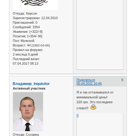
Откуда:
Херсон
Зарегистрирован
: 12.04.2010
Приглашений:
0
Сообщений:
3354
Уважение:
[+322/-8]
Позитив:
[+354/-36]
Пол:
Мужской
Возраст:
44
[1982-04-06]
Провел на форуме:
2 месяца 9 дней
Последний визит:
07.04.2017 08:13
Поделиться
5
Владимир_Inquisitor
05.04.2011 10:46
Активный участник
Я и так отталкивался от
минимальной цены!
220 грн. Это последнее
слово!!!
0
Откуда:
Сухарка