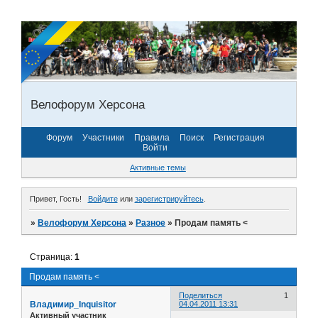
Велофорум Херсона
Форум
Участники
Правила
Поиск
Регистрация
Войти
Активные темы
Привет, Гость!
Войдите
или
зарегистрируйтесь
.
»
Велофорум Херсона
»
Разное
»
Продам память <
Страница:
1
Продам память <
Поделиться
1
Владимир_Inquisitor
04.04.2011 13:31
Активный участник