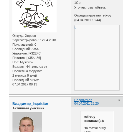
1Gb.
Уточни, плиз, объем.
Отредактировано retivoy
(04.04.2011 18:44)
0
Откуда:
Херсон
Зарегистрирован
: 12.04.2010
Приглашений:
0
Сообщений:
3354
Уважение:
[+322/-8]
Позитив:
[+354/-36]
Пол:
Мужской
Возраст:
44
[1982-04-06]
Провел на форуме:
2 месяца 9 дней
Последний визит:
07.04.2017 08:13
Поделиться
3
Владимир_Inquisitor
04.04.2011 23:20
Активный участник
retivoy
написал(а):
На фотке вижу