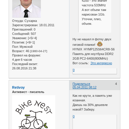
4200 - это значит
частота 533MHz
А вот объем там
нарисован 1Gb.
Уточни, плиз,
Откуда:
Сухарка
объем.
Зарегистрирован
: 18.01.2011
Приглашений:
0
Сообщений:
507
Уважение:
[+5/-4]
Ну не нашел я фотку двух
Позитив:
[+9/-1]
гиговой планки!
Пол:
Мужской
HYNIX HYMP125S64CR8-S6
Возраст:
46
[1980-04-27]
Память для ноутбука DDR2
Провел на форуме:
2GB PC2-6400(800MHz)
4 дня 6 часов
Вот ссыль:
Это интересно
Последний визит:
26.08.2016 21:38
0
Поделиться
4
Retivoy
05.04.2011 08:12
Активист - писатель
Как не крути, а память уже
юзанная.
Даешь на 30% дешевле
новой? Заберу.
0