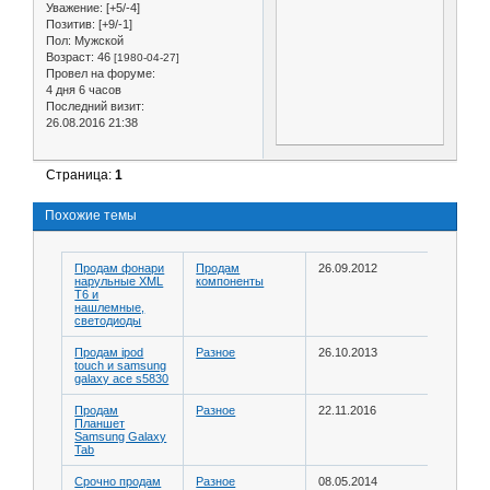
Уважение:
[+5/-4]
Позитив:
[+9/-1]
Пол:
Мужской
Возраст:
46
[1980-04-27]
Провел на форуме:
4 дня 6 часов
Последний визит:
26.08.2016 21:38
Страница:
1
Похожие темы
Продам фонари
Продам
26.09.2012
нарульные XML
компоненты
T6 и
нашлемные,
светодиоды
Продам ipod
Разное
26.10.2013
touch и samsung
galaxy ace s5830
Продам
Разное
22.11.2016
Планшет
Samsung Galaxy
Tab
Срочно продам
Разное
08.05.2014