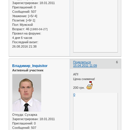
Зарегистрирован
: 18.01.2011
Приглашений:
0
Сообщений:
507
Уважение:
[+5/-4]
Позитив:
[+9/-1]
Пол:
Мужской
Возраст:
46
[1980-04-27]
Провел на форуме:
4 дня 6 часов
Последний визит:
26.08.2016 21:38
Поделиться
6
Владимир_Inquisitor
15.04.2011 11:09
Активный участник
АП!
Цена снижена!
200 грн.
0
Откуда:
Сухарка
Зарегистрирован
: 18.01.2011
Приглашений:
0
Сообщений:
507