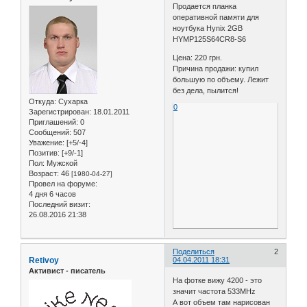
Продается планка
оперативной памяти для
ноутбука Hynix 2GB
HYMP125S64CR8-S6
Цена: 220 грн.
Причина продажи: купил
большую по объему. Лежит
без дела, пылится!
Откуда:
Сухарка
0
Зарегистрирован
: 18.01.2011
Приглашений:
0
Сообщений:
507
Уважение:
[+5/-4]
Позитив:
[+9/-1]
Пол:
Мужской
Возраст:
46
[1980-04-27]
Провел на форуме:
4 дня 6 часов
Последний визит:
26.08.2016 21:38
Поделиться
2
Retivoy
04.04.2011 18:31
Активист - писатель
На фотке вижу 4200 - это
значит частота 533MHz
А вот объем там нарисован