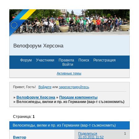
Велофорум Херсона
Форум
Участники
Правила
Поиск
Регистрация
Войти
Активные темы
Привет, Гость!
Войдите
или
зарегистрируйтесь
.
»
Велофорум Херсона
»
Продам компоненты
»
Велосипеды, вилки и пр. из Германии (вар-т съэкономить)
Страница:
1
Велосипеды, вилки и пр. из Германии (вар-т съэкономить)
Поделиться
1
Виктор
31.03.2011 11:52