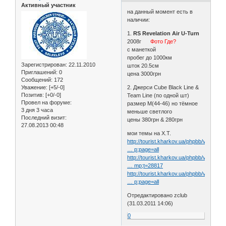
Активный участник
на данный момент есть в
наличии:
1.
RS Revelation Air U-Turn
2008г
Фото Где?
с манеткой
пробег до 1000км
Зарегистрирован
: 22.11.2010
шток 20.5см
Приглашений:
0
цена 3000грн
Сообщений:
172
Уважение:
[+5/-0]
2. Джерси Cube Black Line &
Позитив:
[+0/-0]
Team Line (по одной шт)
Провел на форуме:
размер М(44-46) но тёмное
3 дня 3 часа
меньше светлого
Последний визит:
цены 380грн & 280грн
27.08.2013 00:48
мои темы на Х.Т.
http://tourist.kharkov.ua/phpbb/viewtop
… p;page=all
http://tourist.kharkov.ua/phpbb/viewtop
… mp;t=28817
http://tourist.kharkov.ua/phpbb/viewtop
… p;page=all
Отредактировано zclub
(31.03.2011 14:06)
0