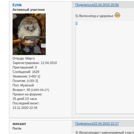
Ezhik
Поделиться
22.04.2010 20:56
Активный участник
5) Велосипед и здоровье
0
Откуда:
Мир=)
Зарегистрирован
: 12.04.2010
Приглашений:
0
Сообщений:
1629
Уважение:
[+60/-1]
Позитив:
[+20/-2]
Пол:
Мужской
Возраст:
40
[1985-09-27]
Провел на форуме:
25 дней 23 часа
Последний визит:
13.11.2020 22:34
михаил
Поделиться
22.04.2010 22:17
Гость
3) Велосипедист равноправный участ