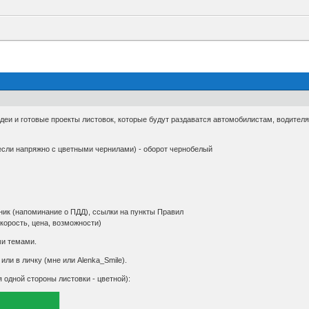
деи и готовые проекты листовок, которые будут раздаватся автомобилистам, водителя
 если напряжно с цветными чернилами) - оборот чернобелый
ник (напоминание о ПДД), ссылки на пункты Правил
корость, цена, возможности)
ми темами.
ли в личку (мне или Alenka_Smile).
дной стороны листовки - цветной):