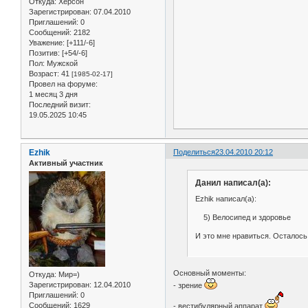
Откуда:
Херсон
Зарегистрирован
: 07.04.2010
Приглашений:
0
Сообщений:
2182
Уважение:
[+111/-6]
Позитив:
[+54/-6]
Пол:
Мужской
Возраст:
41
[1985-02-17]
Провел на форуме:
1 месяц 3 дня
Последний визит:
19.05.2025 10:45
Ezhik
Поделиться
23.04.2010 20:12
Активный участник
Данил написал(а):
Ezhik написал(а):
5) Велосипед и здоровье
И это мне нравиться. Осталось
Основный моменты:
Откуда:
Мир=)
Зарегистрирован
: 12.04.2010
- зрение
Приглашений:
0
Сообщений:
1629
- вестибулярный аппарат