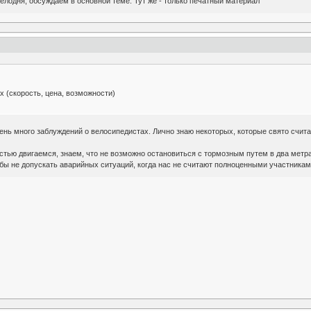
Велодня, обсуждаем в основной теме. Тут же - только печатный материал
 (скорость, цена, возможности)
день много заблуждений о велосипедистах. Лично знаю некоторых, которые свято счита
стью двигаемся, знаем, что не возможно остановиться с тормозным путем в два метра 
 бы не допускать аварийных ситуаций, когда нас не считают полноценными участника