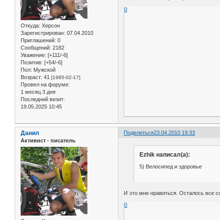
0
Откуда:
Херсон
Зарегистрирован
: 07.04.2010
Приглашений:
0
Сообщений:
2182
Уважение:
[+111/-6]
Позитив:
[+54/-6]
Пол:
Мужской
Возраст:
41
[1985-02-17]
Провел на форуме:
1 месяц 3 дня
Последний визит:
19.05.2025 10:45
Данил
Поделиться
23.04.2010 19:33
Активист - писатель
Ezhik написал(а):
5) Велосипед и здоровье
И это мне нравиться. Осталось все с
0