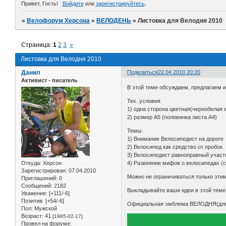
Привет, Гость!
Войдите
или
зарегистрируйтесь
.
»
Велофорум Херсона
»
ВЕЛОДЕНЬ
»
Листовка для Велодня 2010
Страница:
1
2
3
»
Листовка для Велодня 2010
Данил
Поделиться
22.04.2010 20:20
Активист - писатель
В этой теме обсуждаем, предлагаем и
Тех. условия
1) одна сторона цветная(чернобелая
2) размер А5 (половинка листа А4)
Темы:
1) Внимание Велосипедист на дороге
2) Велосипед как средство от пробок
3) Велосипедист равноправный участ
Откуда:
Херсон
4) Развеяние мифов о велосипедах (с
Зарегистрирован
: 07.04.2010
Можно не ограничиваться только эти
Приглашений:
0
Сообщений:
2182
Выкладывайте ваши идеи в этой теме и
Уважение:
[+111/-6]
Позитив:
[+54/-6]
Официальная эмблема ВЕЛОДНЯ(для о
Пол:
Мужской
Возраст:
41
[1985-02-17]
Провел на форуме: