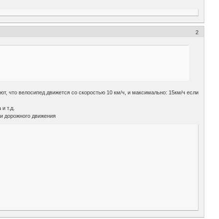
2
ют, что велосипед движется со скоростью 10 км/ч, и максимально: 15км/ч если
и т.д.
ми дорожного движения