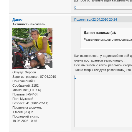
p.s. Все остальные идеи касательно 
0
Данил
Поделиться
22.04.2010 20:24
Активист - писатель
Данил написал(а):
Развеяние мифов о велосипедах
Как выяснилось, у водителей по сей 
очень постарается велосипедист.
Все мы знаем с какой реальной скоро
Такие мифы следует развеивать, что
Откуда:
Херсон
Зарегистрирован
: 07.04.2010
0
Приглашений:
0
Сообщений:
2182
Уважение:
[+111/-6]
Позитив:
[+54/-6]
Пол:
Мужской
Возраст:
41
[1985-02-17]
Провел на форуме:
1 месяц 3 дня
Последний визит:
19.05.2025 10:45