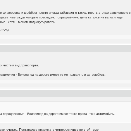
огах херсона и шофёры просто иногда забывают о таких, тоесть это как заявление о с
одекватные, люди которые преследуют опредилённую цель катаясь на велосипеде
ение хотя можем подискутировать
22:25)
ки чистый вид транспорта.
движения - Велосипед на дороге имеет те же права что и автомобиль.
а передвижения - Велосипед на дороге имеет те же права что и автомобиль.
овке, считаю. Постараюсь придумать четверостишье по этой теме.