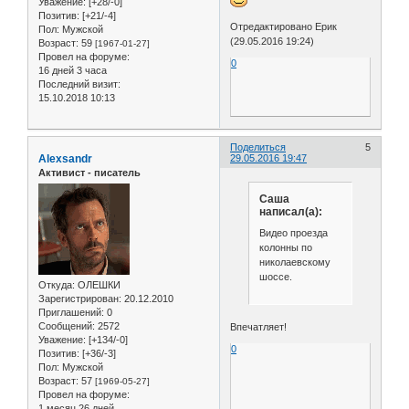
Уважение:
[+28/-0]
Позитив:
[+21/-4]
Отредактировано Ерик
Пол:
Мужской
(29.05.2016 19:24)
Возраст:
59
[1967-01-27]
Провел на форуме:
0
16 дней 3 часа
Последний визит:
15.10.2018 10:13
Поделиться
5
Alexsandr
29.05.2016 19:47
Активист - писатель
Саша
написал(а):
Видео проезда
колонны по
николаевскому
шоссе.
Откуда:
ОЛЕШКИ
Зарегистрирован
: 20.12.2010
Приглашений:
0
Сообщений:
2572
Впечатляет!
Уважение:
[+134/-0]
0
Позитив:
[+36/-3]
Пол:
Мужской
Возраст:
57
[1969-05-27]
Провел на форуме:
1 месяц 26 дней