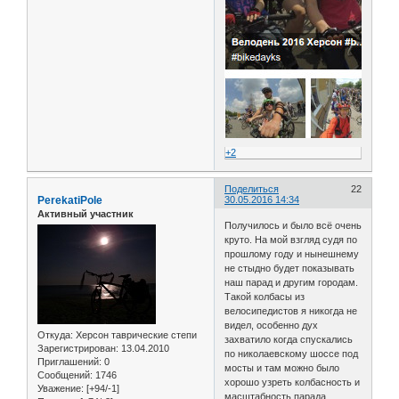
+2
Поделиться
22
PerekatiPole
30.05.2016 14:34
Активный участник
Получилось и было всё очень
круто. На мой взгляд судя по
прошлому году и нынешнему
не стыдно будет показывать
наш парад и другим городам.
Такой колбасы из
велосипедистов я никогда не
видел, особенно дух
Откуда:
Херсон таврические степи
захватило когда спускались
Зарегистрирован
: 13.04.2010
по николаевскому шоссе под
Приглашений:
0
мосты и там можно было
Сообщений:
1746
хорошо узреть колбасность и
Уважение:
[+94/-1]
масштабность парада.