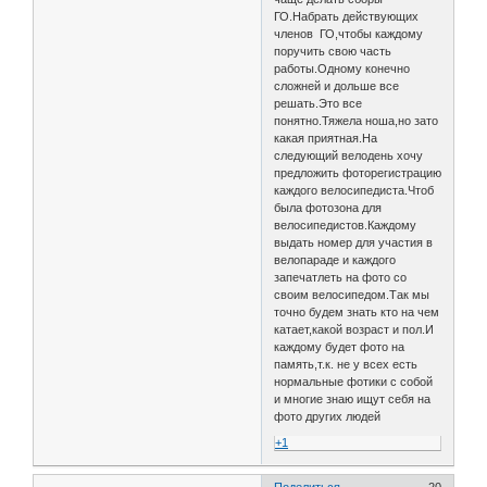
ГО.Набрать действующих
членов ГО,чтобы каждому
поручить свою часть
работы.Одному конечно
сложней и дольше все
решать.Это все
понятно.Тяжела ноша,но зато
какая приятная.На
следующий велодень хочу
предложить фоторегистрацию
каждого велосипедиста.Чтоб
была фотозона для
велосипедистов.Каждому
выдать номер для участия в
велопараде и каждого
запечатлеть на фото со
своим велосипедом.Так мы
точно будем знать кто на чем
катает,какой возраст и пол.И
каждому будет фото на
память,т.к. не у всех есть
нормальные фотики с собой
и многие знаю ищут себя на
фото других людей
+1