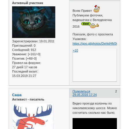
Активный участник
Всем Привет
Публикуем фоточки,
видюшечки с Велоденечка
2016
Поехали, фото с проспекта
Ушакова:
Зарегистрирован
: 19.01.2011
https://goo.gl/photos/DehkiHM3wShafou
Приглашений:
0
Сообщений:
912
+10
Уважение:
[+161/-0]
Позитив:
[+48/-0]
Провел на форуме:
27 дней 17 часов
Последний визит:
15.03.2019 21:27
Поделиться
2
Саша
29.05.2016 17:24
Активист - писатель
Видео проезда колонны по
николаевскому шоссе. Можно
сосчитать сколько нас было.