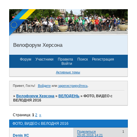
Велофорум Херсона
Форум
Участники
Правила
Поиск
Регистрация
Войти
Активные темы
Привет, Гость!
Войдите
или
зарегистрируйтесь
.
»
Велофорум Херсона
»
ВЕЛОДЕНЬ
»
ФОТО, ВИДЕО с
ВЕЛОДНЯ 2016
Страница:
1
2
»
ФОТО, ВИДЕО с ВЕЛОДНЯ 2016
Поделиться
1
Denis XC
29.05.2016 14:21