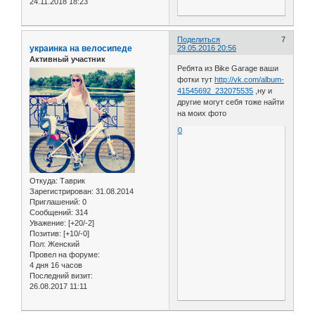
24.11.2018 18:23
Поделиться
7
украинка на велосипеде
29.05.2016 20:56
Активный участник
Ребята из Bike Garage ваши
фотки тут
http://vk.com/album-
41545692_232075535
,ну и
другие могут себя тоже найти
на моих фото
0
Откуда:
Таврик
Зарегистрирован
: 31.08.2014
Приглашений:
0
Сообщений:
314
Уважение:
[+20/-2]
Позитив:
[+10/-0]
Пол:
Женский
Провел на форуме:
4 дня 16 часов
Последний визит:
26.08.2017 11:11