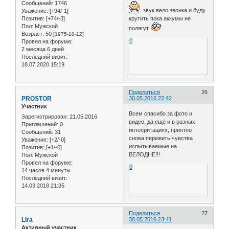
Сообщений:
1746
звук вело звонка и буду
Уважение:
[+94/-1]
крутить пока аккумы не
Позитив:
[+74/-3]
Пол:
Мужской
полягут
Возраст:
50
[1975-10-12]
0
Провел на форуме:
2 месяца 6 дней
Последний визит:
18.07.2020 15:19
Поделиться
26
PROSTOR
30.05.2016 22:42
Участник
Всем спасибо за фото и
Зарегистрирован
: 21.05.2016
видео, да ещё и в разных
Приглашений:
0
интепритациях, приятно
Сообщений:
31
снова пережить чувства
Уважение:
[+2/-0]
испытываемые на
Позитив:
[+1/-0]
ВЕЛОДНЕ!!!
Пол:
Мужской
Провел на форуме:
0
14 часов 4 минуты
Последний визит:
14.03.2018 21:35
Поделиться
27
LIra
30.05.2016 23:41
Активный участник