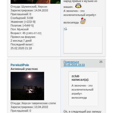
народ привык к музыке из
Откуда:
Шуменский, Херсон
машин.
Зарегистрирован
: 14.04.2010
А звоночек - это
Приглашений:
0
исключительный атрибут
Сообщений:
5198
Уважение:
[+222/-8]
велосипеда
Позитив:
[+544/-5]
+1
Пол:
Мужской
Возраст:
45
[1981-07-22]
Провел на форуме:
2 месяца 7 дней
Последний визит:
25.02.2020 21:18
Поделиться
25
PerekatiPole
30.05.2016 19:33
Активный участник
zclub
написал(а):
А звоночек - это
исключительный
атрибут
велосипеда
Откуда:
Херсон таврические степи
Зарегистрирован
: 13.04.2010
Приглашений:
0
Ok, в следующий раз запишу