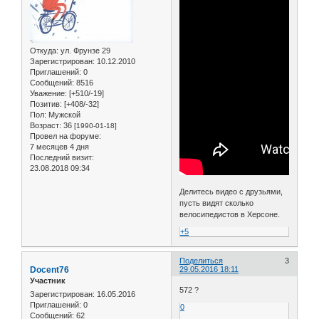
Откуда:
ул. Фрунзе 29
Зарегистрирован
: 10.12.2010
Приглашений:
0
Сообщений:
8516
Уважение:
[+510/-19]
Позитив:
[+408/-32]
Пол:
Мужской
Возраст:
36
[1990-01-18]
Провел на форуме:
7 месяцев 4 дня
Последний визит:
23.08.2018 09:34
Делитесь видео с друзьями,
пусть видят сколько
велосипедистов в Херсоне.
+5
Поделиться
3
Docent76
29.05.2016 18:11
Участник
572 ?
Зарегистрирован
: 16.05.2016
Приглашений:
0
0
Сообщений:
62