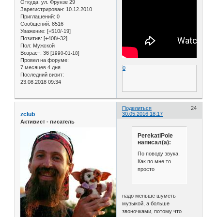
Откуда:
ул. Фрунзе 29
Зарегистрирован
: 10.12.2010
Приглашений:
0
Сообщений:
8516
Уважение:
[+510/-19]
Позитив:
[+408/-32]
Пол:
Мужской
Возраст:
36
[1990-01-18]
Провел на форуме:
7 месяцев 4 дня
0
Последний визит:
23.08.2018 09:34
Поделиться
24
zclub
30.05.2016 18:17
Активист - писатель
PerekatiPole
написал(а):
По поводу звука.
Как по мне то
просто
надо меньше шуметь
музыкой, а больше
звоночками, потому что