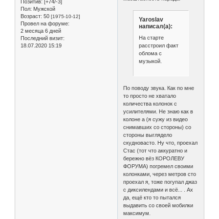
Позитив:
[+74/-3]
Пол:
Мужской
Возраст:
50
[1975-10-12]
Yaroslav
Провел на форуме:
написал(а):
2 месяца 6 дней
На старте
Последний визит:
расстроил факт
18.07.2020 15:19
облома с
музыкой.
По поводу звука. Как по мне
то просто не хватало
количества колонок с
усилителями. Не знаю как в
колоне а (я сужу из видео
снимавших со стороны) со
стороны выглядело
скудновасто. Ну что, проехал
Стас (тот что аккуратно и
бережно вёз КОРОЛЕВУ
ФОРУМА) погремел своими
колонками, через метров сто
проехал я, тоже погупал джаз
с диксилендами и всё... . Ах
да, ещё кто то пытался
выдавить со своей мобилки
максимум.