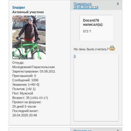
Поделиться
8
Snaiper
29.05.2016 21:19
Активный участник
Docent76
написал(а):
572 ?
Не лень было считать?
0
Откуда:
Молодежная\Тираспольская
Зарегистрирован
: 03.08.2011
Приглашений:
0
Сообщений:
1096
Уважение:
[+46/-0]
Позитив:
[+6/-1]
Пол:
Мужской
Возраст:
35
[1991-03-17]
Провел на форуме:
25 дней 5 часов
Последний визит:
18.04.2025 20:48