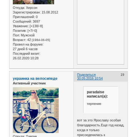
Откуда:
Херсон
Зарегистрирован
: 15.08.2012
Приглашений:
0
Сообщений:
3697
Уважение:
[+138/-8]
Позитив:
[+7/-0]
Пол:
Мужской
Возраст:
42
[1984-06-05]
Провел на форуме:
27 дней 6 часов
Последний визит:
26.02.2020 10:28
Поделиться
19
украинка на велосипеде
30.05.2016 10:54
Активный участник
paradaise
написал(а):
терпение
вот за это Ярославу особая
благодарность.Еще год назад,
когда я только
присоеденилась к
Откуда:
Таврик