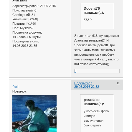
Участник
Зарегистрирован
: 21.05.2016
Docent76
Приглашений:
0
написал(а):
Сообщений:
31
Уважение:
[+2/-0]
572 ?
Позитив:
[+1/-0]
Пол:
Мужской
Провел на форуме:
Я насчитал 618, ну, еще плюс
14 часов 4 минуты
Алена на тележке)))) И
Последний визит:
Ярослав на тандеме!!! При
14.03.2018 21:35
этом часть моих знакомых
присоеденились к пробегу
уже в центре + 4 чел., так что
вот такая статистика)))
0
Поделиться
11
fozi
29.05.2016 22:32
Новичок
paradaise
написал(а):
у кого есть фото
и видео
выступления
бмх-серов?