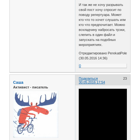
И так же не хочу разрывать
свой пост хочу спросит по
поводу репертуара. Может
кто что то хочет слушать или
кто что предпочитает. Можно
вскладчину набросать трэки,
слепить в один файл и
запускать на подобных
мероприятиях.
Отредактировано PerekatiPole
(30.05.2016 14:36)
0
Поделиться
23
Саша
30.05.2016 17:54
Активист - писатель