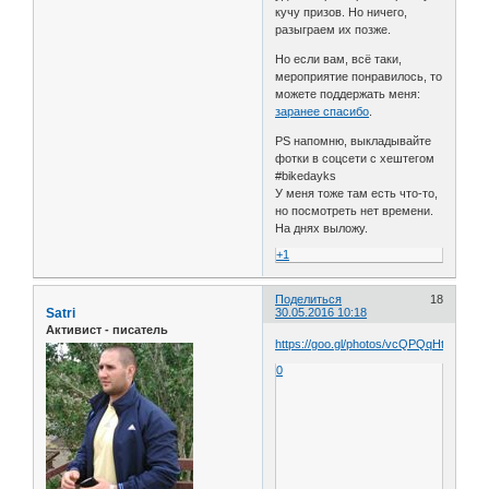
кучу призов. Но ничего,
разыграем их позже.
Но если вам, всё таки,
мероприятие понравилось, то
можете поддержать меня:
заранее спасибо
.
PS напомню, выкладывайте
фотки в соцсети с хештегом
#bikedayks
У меня тоже там есть что-то,
но посмотреть нет времени.
На днях выложу.
+1
Поделиться
18
Satri
30.05.2016 10:18
Активист - писатель
https://goo.gl/photos/vcQPQqHtwYRYK
0