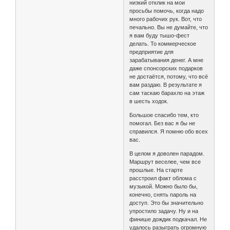
низкий отклик на мои
просьбы помочь, когда надо
много рабочих рук. Вот, что
печально. Вы не думайте, что
я вам буду тышо-фест
делать. То коммерческое
предприятие для
зарабатывания денег. А мне
даже спонсорских подарков
не достаётся, потому, что всё
вам раздаю. В результате я
сам таскаю барахло на этаж
в шесть ходок.
Большое спасибо тем, кто
помогал. Без вас я бы не
справился. Я помню обо всех
вас.
В целом я доволен парадом.
Маршрут веселее, чем все
прошлые. На старте
расстроил факт облома с
музыкой. Можно было бы,
конечно, снять пароль на
доступ. Это бы значительно
упростило задачу. Ну и на
финише дождик подкачал. Не
удалось разыграть огромную