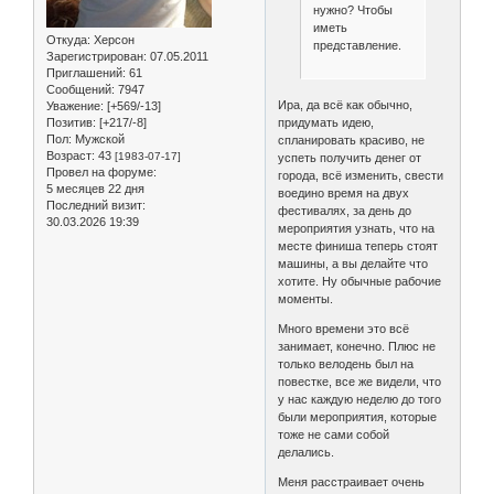
нужно? Чтобы
иметь
Откуда:
Херсон
представление.
Зарегистрирован
: 07.05.2011
Приглашений:
61
Сообщений:
7947
Ира, да всё как обычно,
Уважение:
[+569/-13]
Позитив:
[+217/-8]
придумать идею,
Пол:
Мужской
спланировать красиво, не
Возраст:
43
[1983-07-17]
успеть получить денег от
Провел на форуме:
города, всё изменить, свести
5 месяцев 22 дня
воедино время на двух
Последний визит:
фестивалях, за день до
30.03.2026 19:39
мероприятия узнать, что на
месте финиша теперь стоят
машины, а вы делайте что
хотите. Ну обычные рабочие
моменты.
Много времени это всё
занимает, конечно. Плюс не
только велодень был на
повестке, все же видели, что
у нас каждую неделю до того
были мероприятия, которые
тоже не сами собой
делались.
Меня расстраивает очень