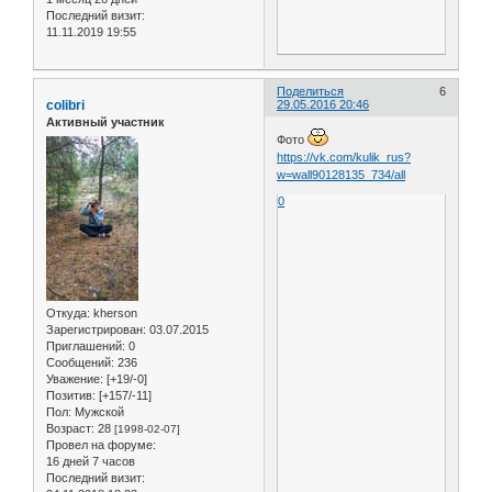
Последний визит:
11.11.2019 19:55
Поделиться
6
colibri
29.05.2016 20:46
Активный участник
Фото
https://vk.com/kulik_rus?
w=wall90128135_734/all
0
Откуда:
kherson
Зарегистрирован
: 03.07.2015
Приглашений:
0
Сообщений:
236
Уважение:
[+19/-0]
Позитив:
[+157/-11]
Пол:
Мужской
Возраст:
28
[1998-02-07]
Провел на форуме:
16 дней 7 часов
Последний визит: