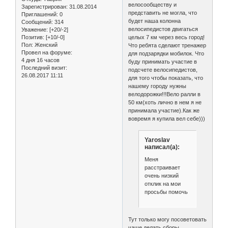
велосообществу и
Зарегистрирован
: 31.08.2014
представить не могла, что
Приглашений:
0
будет наша колонна
Сообщений:
314
велосипедистов двигаться
Уважение:
[+20/-2]
Позитив:
[+10/-0]
целых 7 км через весь город!
Пол:
Женский
Что ребята сделают тренажер
Провел на форуме:
для подзарядки мобилок. Что
4 дня 16 часов
буду принимать участие в
Последний визит:
подсчете велосипедистов,
26.08.2017 11:11
для того чтобы показать, что
нашему городу нужны
велодорожки!!!Вело ралли в
50 км(хоть лично в нем я не
принимала участие).Как же
вовремя я купила вел себе)))
Yaroslav
написал(а):
Меня
расстраивает
очень низкий
отклик на мои
просьбы помочь
Тут только могу посоветовать
чаще делать сборы