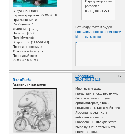
Отредактировано
paradaise
(Сегодня 21:27)
Откуда:
Kherson
Зарегистрирован
: 29.05.2016
Приглашений:
0
Сообщений:
1
Есть пару фото и видео
Уважение:
[+0/-0]
https://drive.google.com/folderview?
Позитив:
[+0/-0]
id= … sp=sharing
Пол:
Мужской
Возраст:
36
[1990-07-19]
0
Провел на форуме:
13 часов 43 минуты
Последний визит:
22.09.2016 16:33
Поделиться
12
ВелоРыба
29.05.2016 23:16
Активист - писатель
Мне трудно даже
представить, сколько нужно
было приложить труда
организаторам, чтобы
организовать такое действие.
Ярослав, может хоть
небольшой список
набросаешь, что для этого
было нужно? Чтобы иметь
представление.