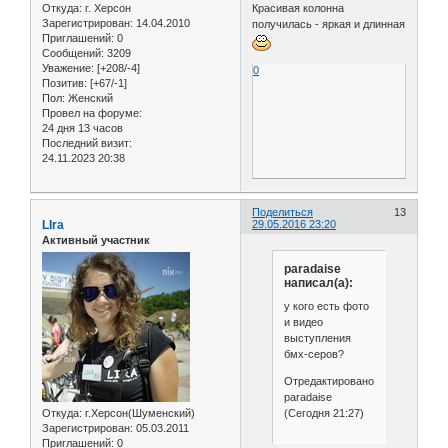
Откуда:
г. Херсон
Красивая колонна
Зарегистрирован
: 14.04.2010
получилась - яркая и длинная
Приглашений:
0
Сообщений:
3209
Уважение:
[+208/-4]
0
Позитив:
[+67/-1]
Пол:
Женский
Провел на форуме:
24 дня 13 часов
Последний визит:
24.11.2023 20:38
Поделиться
13
LIra
29.05.2016 23:20
Активный участник
paradaise
написал(а):
у кого есть фото
и видео
выступления
бмх-серов?
Отредактировано
paradaise
(Сегодня 21:27)
Откуда:
г.Херсон(Шуменский)
Зарегистрирован
: 05.03.2011
Приглашений:
0