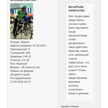
Активный участник
ВелоРыба
написал(а):
Мне трудно даже
представить,
сколько нужно
было приложить
труда
организаторам,
чтобы
Откуда:
Херсон
организовать
Зарегистрирован
: 07.05.2014
такое действие.
Приглашений:
0
Ярослав, может
Сообщений:
289
хоть небольшой
Уважение:
[+9/-1]
список
Позитив:
[+1/-0]
набросаешь, что
Пол:
Мужской
для этого было
Возраст:
38
[1988-04-29]
нужно? Чтобы
Провел на форуме:
иметь
18 дней 9 часов
представление.
Последний визит:
Красивая
17.09.2018 10:14
колонна
получилась -
яркая и длинная
начало списка: