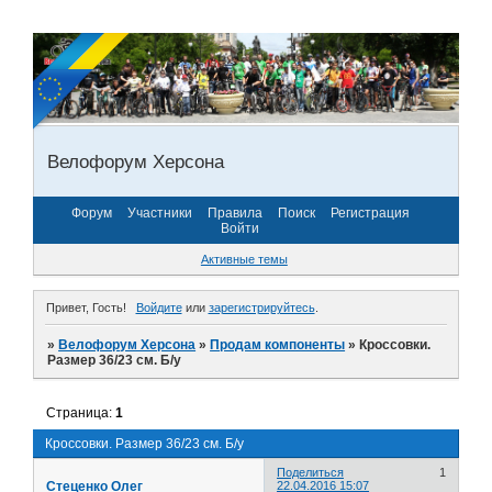
Велофорум Херсона
Форум
Участники
Правила
Поиск
Регистрация
Войти
Активные темы
Привет, Гость!
Войдите
или
зарегистрируйтесь
.
»
Велофорум Херсона
»
Продам компоненты
»
Кроссовки.
Размер 36/23 см. Б/у
Страница:
1
Кроссовки. Размер 36/23 см. Б/у
Поделиться
1
Стеценко Олег
22.04.2016 15:07