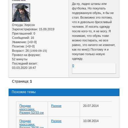
Да ну, ладно штаны или
футболка. Но покупать
подержанную обувь, я бы не
стал. Возможно это потому,
что я довольно брезгливый
Откуда:
Херсон
человек. И носить одежду
Зарегистрирован
: 15.09.2019
после кого-то, я не могу. Я
Приглашений:
0
понимаю, что обувь тоже
Сообщений:
16
можно постирать, но все
Уважение:
[+0/-0]
равно, это ничего не изменит,
Позитив:
[+0/-0]
как по мне)) Поэтому я и
Возраст:
26
[1999-08-15]
покупаю только новую
Провел на форуме:
одежду.
52 минуты
Последний визит:
0
03.03.2020 18:47
Страница:
1
Похожие темы
Продам
Разное
20.07.2014
кроссовки.
Размер 52/33 см
Продам
Разное
10.08.2014
кроссовки.
Размер 39/25 см