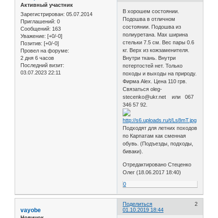
Активный участник
В хорошем состоянии.
Зарегистрирован
: 05.07.2014
Подошва в отличном
Приглашений:
0
состоянии. Подошва из
Сообщений:
163
полиуретана. Мах ширина
Уважение:
[+0/-0]
стельки 7.5 см. Вес пары 0.6
Позитив:
[+0/-0]
кг. Верх из кожзаменителя.
Провел на форуме:
2 дня 6 часов
Внутри ткань. Внутри
Последний визит:
потертостей нет. Только
03.07.2023 22:11
походы и выходы на природу.
Фирма Alex. Цена 110 грв.
Связаться oleg-
stecenko@ukr.net или 067
346 57 92.
Подходят для летних походов
по Карпатам как сменная
обувь. (Подъезды, подходы,
биваки).
Отредактировано Стеценко
Олег (18.06.2017 18:40)
0
Поделиться
2
vayobe
01.10.2019 18:44
Новичок