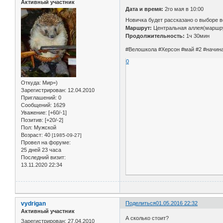
Активный участник
Дата и время:
2го мая в 10:00
Новичка будет рассказано о выборе 
Маршрут:
Центральная аллея(маршр
Продолжительность:
1ч 30мин
#Велошкола #Херсон #май #2 #начи
0
Откуда:
Мир=)
Зарегистрирован
: 12.04.2010
Приглашений:
0
Сообщений:
1629
Уважение:
[+60/-1]
Позитив:
[+20/-2]
Пол:
Мужской
Возраст:
40
[1985-09-27]
Провел на форуме:
25 дней 23 часа
Последний визит:
13.11.2020 22:34
vydrigan
Поделиться
01.05.2016 22:32
Активный участник
А сколько стоит?
Зарегистрирован
: 27.04.2010