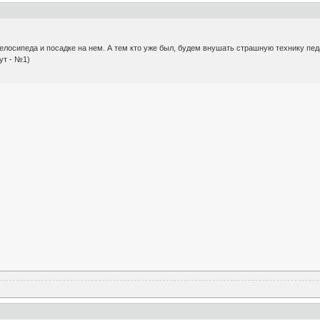
велосипеда и посадке на нем. А тем кто уже был, будем внушать страшную технику п
ут - №1)