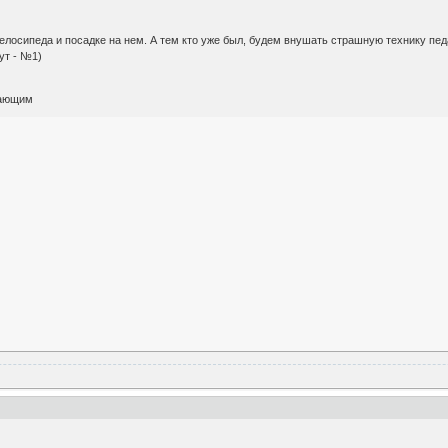
велосипеда и посадке на нем. А тем кто уже был, будем внушать страшную технику п
ут - №1)
нающим