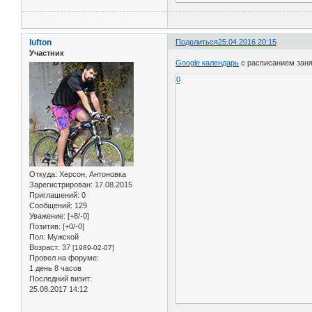
lufton
Поделиться
25.04.2016 20:15
Участник
Google календарь
с расписанием заня
0
Откуда:
Херсон, Антоновка
Зарегистрирован
: 17.08.2015
Приглашений:
0
Сообщений:
129
Уважение:
[+8/-0]
Позитив:
[+0/-0]
Пол:
Мужской
Возраст:
37
[1989-02-07]
Провел на форуме:
1 день 8 часов
Последний визит:
25.08.2017 14:12