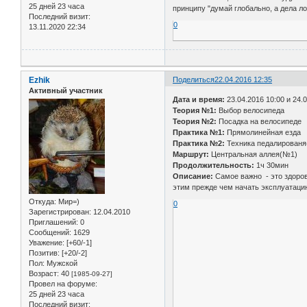
25 дней 23 часа
принципу "думай глобально, а дела ло
Последний визит:
0
13.11.2020 22:34
Ezhik
Поделиться
22.04.2016 12:35
Активный участник
Дата и время:
23.04.2016 10:00 и 24.
Теория №1:
Выбор велосипеда
Теория №2:
Посадка на велосипеде
Практика №1:
Прямолинейная езда
Практика №2:
Техника педалированя(
Маршрут:
Центральная аллея(№1)
Продолжительность:
1ч 30мин
Описание:
Самое важно - это здоро
этим прежде чем начать эксплуатацию 
Откуда:
Мир=)
0
Зарегистрирован
: 12.04.2010
Приглашений:
0
Сообщений:
1629
Уважение:
[+60/-1]
Позитив:
[+20/-2]
Пол:
Мужской
Возраст:
40
[1985-09-27]
Провел на форуме:
25 дней 23 часа
Последний визит: