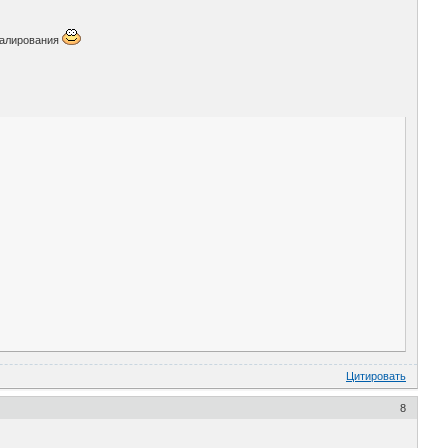
едалирования
Цитировать
8