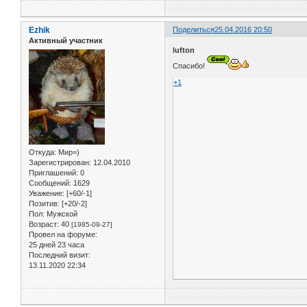
Ezhik
Поделиться
25.04.2016 20:50
Активный участник
lufton
Спасибо!
+1
Откуда:
Мир=)
Зарегистрирован
: 12.04.2010
Приглашений:
0
Сообщений:
1629
Уважение:
[+60/-1]
Позитив:
[+20/-2]
Пол:
Мужской
Возраст:
40
[1985-09-27]
Провел на форуме:
25 дней 23 часа
Последний визит:
13.11.2020 22:34