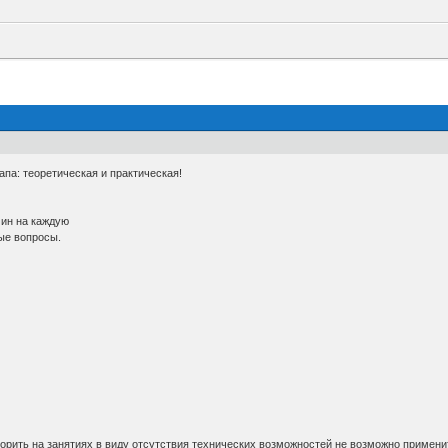
апа: теоретическая и практическая!
мин на каждую
ые вопросы.
ворить на занятиях в виду отсутствия технических возможностей не возможно применит