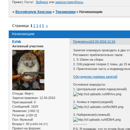
Привет, Гость!
Войдите
или
зарегистрируйтесь
.
»
Велофорум Херсона
»
Тренировки
»
Начинающим
Страница:
1
2
3
4
5
»
Начинающим
Ezhik
Поделиться
22.04.2016 12:16
Активный участник
Занятия планирую проводить в два эт
Регламент приблизительно таков:
1. 5-10мин на сборы
2. Обсуждения теории 2 темы, до 15 
3. Практическая часть и индивидульн
Обсуждение графика занятий
Основные маршруты:
1. Центральная аллея парка(легкий)
Откуда:
Мир=)
Зарегистрирован
: 12.04.2010
2. Холмы в парке(средний)
Приглашений:
0
Сообщений:
1629
Уважение:
[+60/-1]
3. Набережная(сложный)
Позитив:
[+20/-2]
Пол:
Мужской
Возраст:
40
[1985-09-27]
------------
Провел на форуме:
P.S. Я понимаю, что то отчем буду го