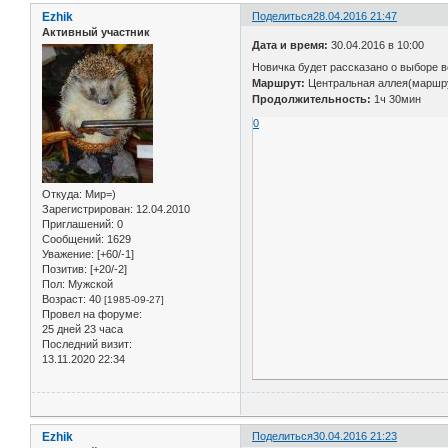
Ezhik
Поделиться
28.04.2016 21:47
Активный участник
Дата и время:
30.04.2016 в 10:00
Новичка будет рассказано о выборе 
Маршрут:
Центральная аллея(маршр
Продолжительность:
1ч 30мин
0
Откуда:
Мир=)
Зарегистрирован
: 12.04.2010
Приглашений:
0
Сообщений:
1629
Уважение:
[+60/-1]
Позитив:
[+20/-2]
Пол:
Мужской
Возраст:
40
[1985-09-27]
Провел на форуме:
25 дней 23 часа
Последний визит:
13.11.2020 22:34
Ezhik
Поделиться
30.04.2016 21:23