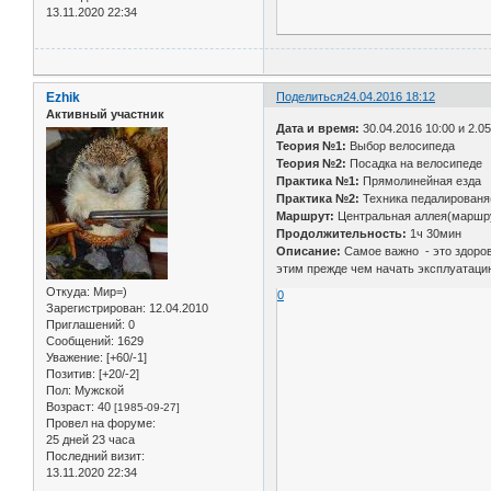
13.11.2020 22:34
Ezhik
Поделиться
24.04.2016 18:12
Активный участник
Дата и время:
30.04.2016 10:00 и 2.05
Теория №1:
Выбор велосипеда
Теория №2:
Посадка на велосипеде
Практика №1:
Прямолинейная езда
Практика №2:
Техника педалированя(
Маршрут:
Центральная аллея(маршр
Продолжительность:
1ч 30мин
Описание:
Самое важно - это здоро
этим прежде чем начать эксплуатацию 
Откуда:
Мир=)
0
Зарегистрирован
: 12.04.2010
Приглашений:
0
Сообщений:
1629
Уважение:
[+60/-1]
Позитив:
[+20/-2]
Пол:
Мужской
Возраст:
40
[1985-09-27]
Провел на форуме:
25 дней 23 часа
Последний визит:
13.11.2020 22:34