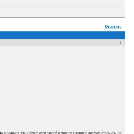
Ответить
1
ь в реалиях. Речи будет идти скорей о модели к которой следует стремить, по