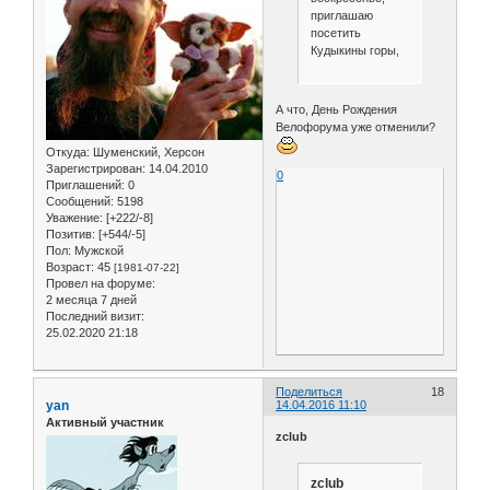
приглашаю
посетить
Кудыкины горы,
А что, День Рождения
Велофорума уже отменили?
Откуда:
Шуменский, Херсон
Зарегистрирован
: 14.04.2010
0
Приглашений:
0
Сообщений:
5198
Уважение:
[+222/-8]
Позитив:
[+544/-5]
Пол:
Мужской
Возраст:
45
[1981-07-22]
Провел на форуме:
2 месяца 7 дней
Последний визит:
25.02.2020 21:18
Поделиться
18
yan
14.04.2016 11:10
Активный участник
zclub
zclub