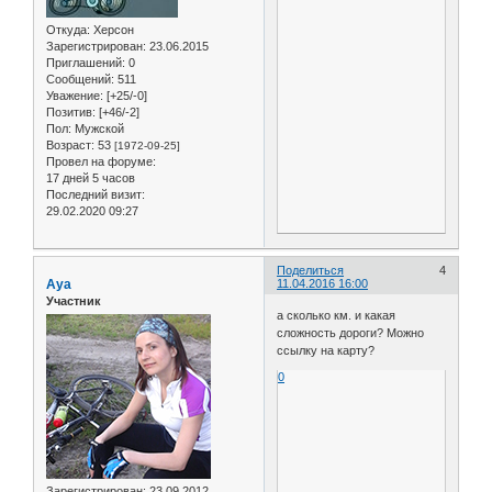
Откуда:
Херсон
Зарегистрирован
: 23.06.2015
Приглашений:
0
Сообщений:
511
Уважение:
[+25/-0]
Позитив:
[+46/-2]
Пол:
Мужской
Возраст:
53
[1972-09-25]
Провел на форуме:
17 дней 5 часов
Последний визит:
29.02.2020 09:27
Поделиться
4
Aya
11.04.2016 16:00
Участник
а сколько км. и какая
сложность дороги? Можно
ссылку на карту?
0
Зарегистрирован
: 23.09.2012