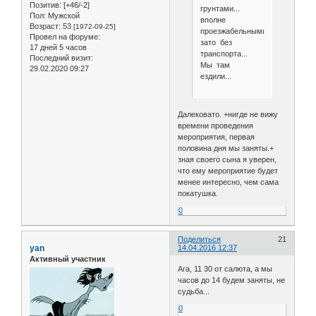
Позитив:
[+46/-2]
грунтами...
Пол:
Мужской
вполне
Возраст:
53
[1972-09-25]
проезжабельными...
Провел на форуме:
зато без
17 дней 5 часов
транспорта...
Последний визит:
Мы там
29.02.2020 09:27
ездили...
Далековато. +нигде не вижу
времени проведения
мероприятия, первая
половина дня мы заняты.+
зная своего сына я уверен,
что ему мероприятие будет
менее интересно, чем сама
покатушка.
0
Поделиться
21
yan
14.04.2016 12:37
Активный участник
Ага, 11 30 от салюта, а мы
часов до 14 будем заняты, не
судьба...
0