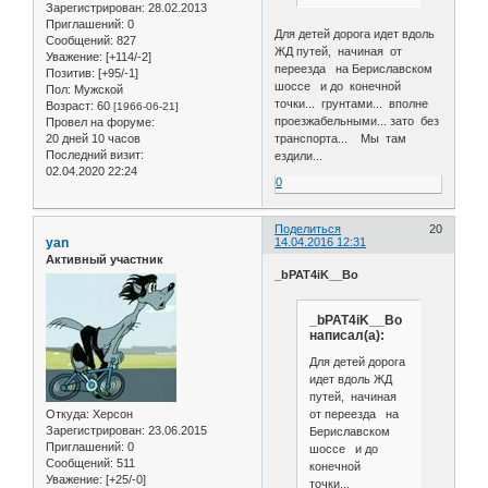
Зарегистрирован
: 28.02.2013
Приглашений:
0
Для детей дорога идет вдоль
Сообщений:
827
ЖД путей, начиная от
Уважение:
[+114/-2]
переезда на Бериславском
Позитив:
[+95/-1]
шоссе и до конечной
Пол:
Мужской
точки... грунтами... вполне
Возраст:
60
[1966-06-21]
проезжабельными... зато без
Провел на форуме:
20 дней 10 часов
транспорта... Мы там
Последний визит:
ездили...
02.04.2020 22:24
0
Поделиться
20
yan
14.04.2016 12:31
Активный участник
_bPAT4iK__Bo
_bPAT4iK__Bo
написал(а):
Для детей дорога
идет вдоль ЖД
путей, начиная
от переезда на
Откуда:
Херсон
Зарегистрирован
: 23.06.2015
Бериславском
Приглашений:
0
шоссе и до
Сообщений:
511
конечной
Уважение:
[+25/-0]
точки...