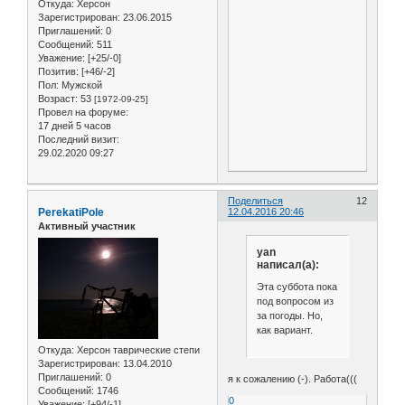
Откуда:
Херсон
Зарегистрирован
: 23.06.2015
Приглашений:
0
Сообщений:
511
Уважение:
[+25/-0]
Позитив:
[+46/-2]
Пол:
Мужской
Возраст:
53
[1972-09-25]
Провел на форуме:
17 дней 5 часов
Последний визит:
29.02.2020 09:27
Поделиться
12
PerekatiPole
12.04.2016 20:46
Активный участник
yan
написал(а):
Эта суббота пока
под вопросом из
за погоды. Но,
как вариант.
Откуда:
Херсон таврические степи
Зарегистрирован
: 13.04.2010
Приглашений:
0
я к сожалению (-). Работа(((
Сообщений:
1746
0
Уважение:
[+94/-1]