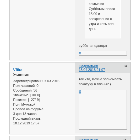
семью по
Субботам после
15 00 и
воскресение с
утра и хоть весь
день.
суббота подходит
0
Поделиться
14
Vffka
13.04.2016 21:07
Участник
так что, можно записывать
Зарегистрирован
: 07.03.2016
покатуху в планы? )
Приглашений:
0
Сообщений:
36
0
Уважение:
[+0/-0]
Позитив:
[+27/-9]
Пол:
Мужской
Провел на форуме:
3 дня 13 часов
Последний визит:
18.12.2019 17:57
Поделиться
15