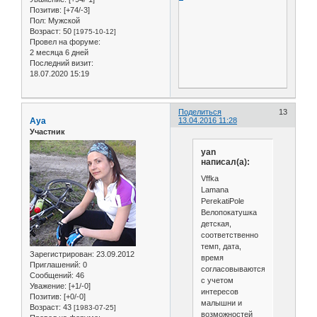
Позитив:
[+74/-3]
Пол:
Мужской
Возраст:
50
[1975-10-12]
Провел на форуме:
2 месяца 6 дней
Последний визит:
18.07.2020 15:19
Поделиться
13
Aya
13.04.2016 11:28
Участник
yan
написал(а):
Vffka
Lamana
PerekatiPole
Велопокатушка
детская,
соответственно
темп, дата,
Зарегистрирован
: 23.09.2012
время
Приглашений:
0
согласовываются
Сообщений:
46
с учетом
Уважение:
[+1/-0]
интересов
Позитив:
[+0/-0]
малышни и
Возраст:
43
[1983-07-25]
возможностей