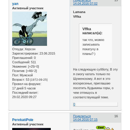
yan
14.04.2016 07:02
Активный участник
Lamana
Vffka
Vffka
написал(а):
так что, можно
записывать
покатуху в
Откуда:
Херсон
Зарегистрирован
: 23.06.2015
планы? )
Приглашений:
0
Сообщений:
511
Уважение:
[+25/-0]
На следующую субботу, В эту
Позитив:
[+46/-2]
я смогу катать только по
Пол:
Мужской
Шуменскому. А вот в это
Возраст:
53
[1972-09-25]
воскресенье, приглашаю
Провел на форуме:
посетить Кудыкины горы, о
17 дней 5 часов
Последний визит:
чем отпишусь в
29.02.2020 09:27
соответствующей теме.
0
Поделиться
16
PerekatiPole
14.04.2016 07:15
Активный участник