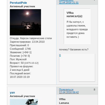
PerekatiPole
11.04.2016 21:31
Активный участник
Vffka
написал(а):
Я бы катнул, с
удовольствием,
младшего правда
придется дома
оставить )
Откуда:
Херсон таврические степи
Зарегистрирован
: 13.04.2010
Приглашений:
0
Сообщений:
1746
почему? багажник есть?
Уважение:
[+94/-1]
0
Позитив:
[+74/-3]
Пол:
Мужской
Возраст:
50
[1975-10-12]
Провел на форуме:
2 месяца 6 дней
Последний визит:
18.07.2020 15:19
Поделиться
8
yan
12.04.2016 09:42
Активный участник
Vffka
Lamana