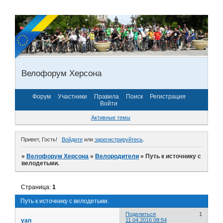
Велофорум Херсона
Форум
Участники
Правила
Поиск
Регистрация
Войти
Активные темы
Привет, Гость!
Войдите
или
зарегистрируйтесь
.
»
Велофорум Херсона
»
Велородители
»
Путь к источнику с
велодетьми.
Страница:
1
Путь к источнику с велодетьми.
Поделиться
1
yan
11.04.2016 08:54