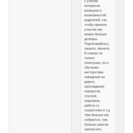
с учетом
интересов
малышни и
возможностей
родителей, так,
чтобы приняло
участие как
можно больше
детворы.
Подтягивайтесь,
пишите, звоните.
В планах не
только
покатушки, но и
обучалки-
инструктажи
поведения на
дороге,
прохождения
поворотов,
спусков,
подъемов,
работа со
скоростями и т.д.
Чем больше нас
соберется, тем
больше шансов
заполучить