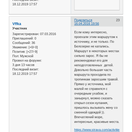
18.12.2019 17:57
Поделиться
23
Vffka
16.04.2016 19:56
Участник
Если кому интересно,
Зарегистрирован
: 07.03.2016
проехали этим маршрутом к
Приглашений:
0
источнику, и не только. По
Сообщений:
36
Белозерке не катались.
Уважение:
[+0/-0]
Маршрут в некоторых местах
Позитив:
[+27/-9]
сильно зарос. Я бы не
Пол:
Мужской
Провел на форуме:
рекомендовал его для
3 дня 13 часов
неподготовленных детей.
Последний визит:
Довольно большая часть
18.12.2019 17:57
маршрута проходила по
тропинкам заросшим травой.
Прямо у источника, мой
малой не справился с
очередным ухабом, и
занырнул, можно сказать
открыл сезон купания,
пришлось вызывать жену со
сменной одеждой )).
Впечатлений море,
интересные, красивые места.
https://www.strava.com/activities/54710