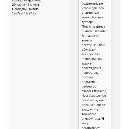
Провел на форуме:
родителей, так,
20 часов 47 минут
чтобы приняло
Последний визит:
участие как
19.05.2019 22:27
можно больше
детворы.
Подтягивайтесь,
пишите, звоните.
В планах не
только
покатушки, но и
обучалки-
инструктажи
поведения на
дороге,
прохождения
поворотов,
спусков,
подъемов,
работа со
скоростями и т.д.
Чем больше нас
соберется, тем
больше шансов
заполучить
толкового
инструктора. Я
могу
организовать