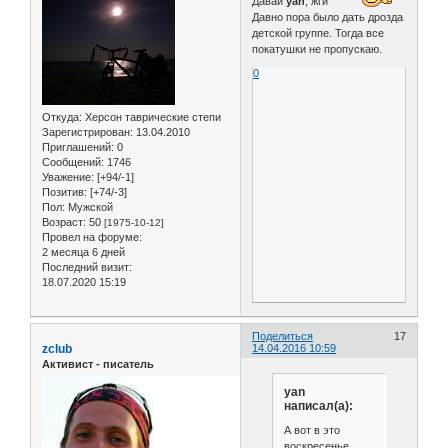
Давай
yan
, жги
Давно пора было дать дрозда
детской группе. Тогда все
покатушки не пропускаю.
0
Откуда:
Херсон таврические степи
Зарегистрирован
: 13.04.2010
Приглашений:
0
Сообщений:
1746
Уважение:
[+94/-1]
Позитив:
[+74/-3]
Пол:
Мужской
Возраст:
50
[1975-10-12]
Провел на форуме:
2 месяца 6 дней
Последний визит:
18.07.2020 15:19
Поделиться
17
zclub
14.04.2016 10:59
Активист - писатель
yan
написал(а):
А вот в это
воскресенье,