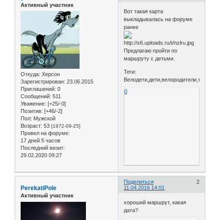
Активный участник
Вот такая карта
выкладывалась на форуме
ранее
Предлагаю пройти по
маршруту с детьми.
Теги:
Откуда:
Херсон
Велодети,дети,велородители,туры,по
Зарегистрирован
: 23.06.2015
Приглашений:
0
0
Сообщений:
511
Уважение:
[+25/-0]
Позитив:
[+46/-2]
Пол:
Мужской
Возраст:
53
[1972-09-25]
Провел на форуме:
17 дней 5 часов
Последний визит:
29.02.2020 09:27
Поделиться
2
PerekatiPole
11.04.2016 14:01
Активный участник
хороший маршрут, какая
дата?