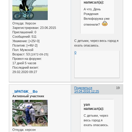
написал(а):
А что, День
Рождения
Велофорума уже
Откуда:
Херсон
отменили?
Зарегистрирован
: 23.06.2015
Приглашений:
0
Сообщений:
511
С детьми, через весь город я
Уважение:
[+25/-0]
ехать опасаюсь.
Позитив:
[+46/-2]
Пол:
Мужской
0
Возраст:
53
[1972-09-25]
Провел на форуме:
17 дней 5 часов
Последний визит:
29.02.2020 09:27
Поделиться
19
_bPAT4iK__Bo
14.04.2016 12:25
Активный участник
yan
написал(а):
С детьми, через
весь город я
ехать опасаюсь.
Откуда:
херсон