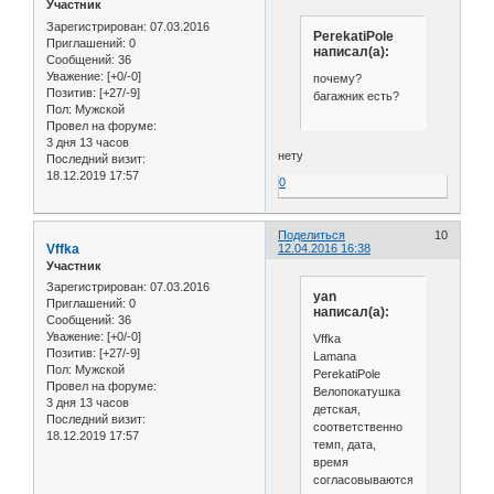
Участник
Зарегистрирован
: 07.03.2016
PerekatiPole
Приглашений:
0
написал(а):
Сообщений:
36
Уважение:
[+0/-0]
почему?
Позитив:
[+27/-9]
багажник есть?
Пол:
Мужской
Провел на форуме:
3 дня 13 часов
нету
Последний визит:
18.12.2019 17:57
0
Поделиться
10
Vffka
12.04.2016 16:38
Участник
Зарегистрирован
: 07.03.2016
yan
Приглашений:
0
написал(а):
Сообщений:
36
Уважение:
[+0/-0]
Vffka
Позитив:
[+27/-9]
Lamana
Пол:
Мужской
PerekatiPole
Провел на форуме:
Велопокатушка
3 дня 13 часов
детская,
Последний визит:
соответственно
18.12.2019 17:57
темп, дата,
время
согласовываются