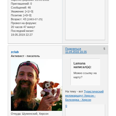
Приглашений:
0
Сообщений:
46
Уважение:
[+1/-0]
Позитив:
[+0/-0]
Возраст:
43
[1983-07-25]
Провел на форуме:
20 часов 47 минут
Последний визит:
19.05.2019 22:27
Поделиться
5
zclub
11.04.2016 16:35
Активист - писатель
Lamana
написал(а):
Можно ссылку на
карту?
На тему - вот
Туристический
веломаршрут Херсон -
Белозерка - Херсон
0
Откуда:
Шуменский, Херсон