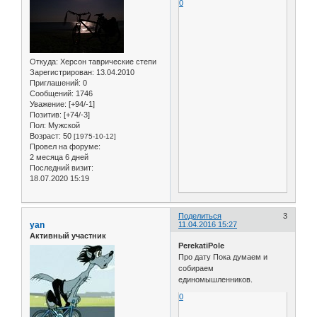
0
Откуда:
Херсон таврические степи
Зарегистрирован
: 13.04.2010
Приглашений:
0
Сообщений:
1746
Уважение:
[+94/-1]
Позитив:
[+74/-3]
Пол:
Мужской
Возраст:
50
[1975-10-12]
Провел на форуме:
2 месяца 6 дней
Последний визит:
18.07.2020 15:19
Поделиться
3
yan
11.04.2016 15:27
Активный участник
PerekatiPole
Про дату Пока думаем и
собираем
единомышленников.
0