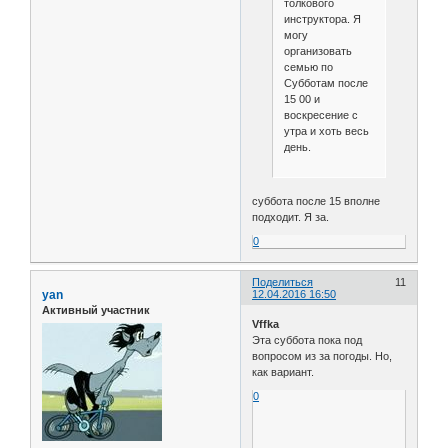
толкового
инструктора. Я
могу
организовать
семью по
Субботам после
15 00 и
воскресение с
утра и хоть весь
день.
суббота после 15 вполне
подходит. Я за.
0
Поделиться
11
yan
12.04.2016 16:50
Активный участник
Vffka
Эта суббота пока под
вопросом из за погоды. Но,
как вариант.
0