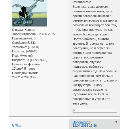
PerekatiPole
Велопокатушка детская,
соответственно темп, дата,
время согласовываются с
учетом интересов малышни и
возможностей родителей, так,
Откуда:
Херсон
чтобы приняло участие как
Зарегистрирован
: 23.06.2015
можно больше детворы.
Приглашений:
0
Подтягивайтесь, пишите,
Сообщений:
511
звоните. В планах не только
Уважение:
[+25/-0]
покатушки, но и обучалки-
Позитив:
[+46/-2]
инструктажи поведения на
Пол:
Мужской
дороге, прохождения
Возраст:
53
[1972-09-25]
поворотов, спусков,
Провел на форуме:
подъемов, работа со
17 дней 5 часов
скоростями и т.д. Чем больше
Последний визит:
нас соберется, тем больше
29.02.2020 09:27
шансов заполучить толкового
инструктора. Я могу
организовать семью по
Субботам после 15 00 и
воскресение с утра и хоть
весь день.
0
Поделиться
9
Vffka
12.04.2016 16:36