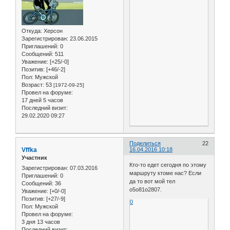
Откуда:
Херсон
Зарегистрирован
: 23.06.2015
Приглашений:
0
Сообщений:
511
Уважение:
[+25/-0]
Позитив:
[+46/-2]
Пол:
Мужской
Возраст:
53
[1972-09-25]
Провел на форуме:
17 дней 5 часов
Последний визит:
29.02.2020 09:27
Поделиться
22
Vffka
16.04.2016 10:18
Участник
Кто-то едет сегодня по этому
Зарегистрирован
: 07.03.2016
маршруту ктоме нас? Если
Приглашений:
0
да то вот мой тел
Сообщений:
36
о5о81о2807.
Уважение:
[+0/-0]
Позитив:
[+27/-9]
0
Пол:
Мужской
Провел на форуме:
3 дня 13 часов
Последний визит: