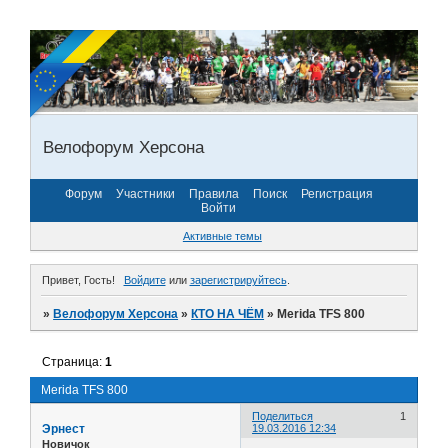
Велофорум Херсона
Форум
Участники
Правила
Поиск
Регистрация
Войти
Активные темы
Привет, Гость!
Войдите
или
зарегистрируйтесь
.
»
Велофорум Херсона
»
КТО НА ЧЁМ
»
Merida TFS 800
Страница:
1
Merida TFS 800
Поделиться
1
Эрнест
19.03.2016 12:34
Новичок