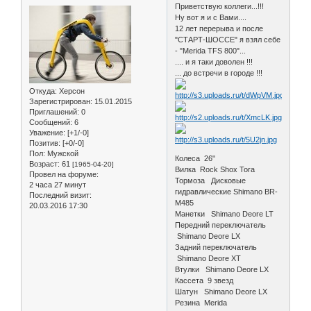
Приветствую коллеги...!!!
Ну вот я и с Вами....
12 лет перерыва и после
"СТАРТ-ШОССЕ" я взял себе
- "Merida TFS 800"...
.... и я таки доволен !!!
... до встречи в городе !!!
Откуда:
Херсон
Зарегистрирован
: 15.01.2015
Приглашений:
0
Сообщений:
6
Уважение:
[+1/-0]
Позитив:
[+0/-0]
Пол:
Мужской
Колеса 26"
Возраст:
61
[1965-04-20]
Вилка Rock Shox Tora
Провел на форуме:
Тормоза Дисковые
2 часа 27 минут
гидравлические Shimano BR-
Последний визит:
M485
20.03.2016 17:30
Манетки Shimano Deore LT
Передний переключатель
Shimano Deore LX
Задний переключатель
Shimano Deore XT
Втулки Shimano Deore LX
Кассета 9 звезд
Шатун Shimano Deore LX
Резина Merida