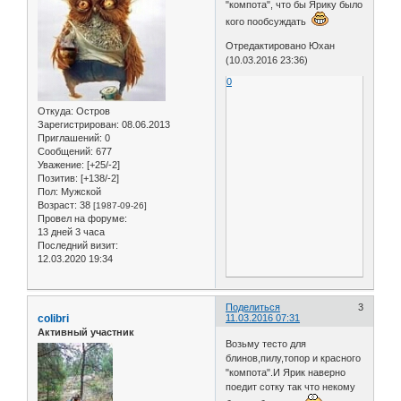
"компота", что бы Ярику было
кого пообсуждать
Отредактировано Юхан
(10.03.2016 23:36)
0
Откуда:
Остров
Зарегистрирован
: 08.06.2013
Приглашений:
0
Сообщений:
677
Уважение:
[+25/-2]
Позитив:
[+138/-2]
Пол:
Мужской
Возраст:
38
[1987-09-26]
Провел на форуме:
13 дней 3 часа
Последний визит:
12.03.2020 19:34
Поделиться
3
colibri
11.03.2016 07:31
Активный участник
Возьму тесто для
блинов,пилу,топор и красного
"компота".И Ярик наверно
поедит сотку так что некому