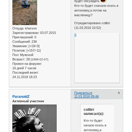
будет обсуждать
Кто-то будет сначало ехать в
антоновку,а потом на
масленицу?
Отредактировано colibri
(11.03.2016 10:52)
Откуда:
kherson
Зарегистрирован
: 03.07.2015
0
Приглашений:
0
Сообщений:
236
Уважение:
[+19/-0]
Позитив:
[+157/-11]
Пол:
Мужской
Возраст:
28
[1998-02-07]
Провел на форуме:
16 дней 7 часов
Последний визит:
24.11.2018 18:23
Поделиться
4
ParanoidZ
11.03.2016 09:46
Активный участник
colibri
написал(а):
Кто-то будет
начало ехать в
антоновку,а