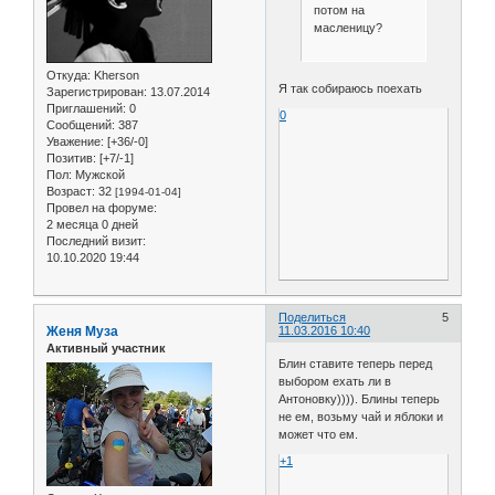
потом на
масленицу?
Откуда:
Kherson
Я так собираюсь поехать
Зарегистрирован
: 13.07.2014
Приглашений:
0
0
Сообщений:
387
Уважение:
[+36/-0]
Позитив:
[+7/-1]
Пол:
Мужской
Возраст:
32
[1994-01-04]
Провел на форуме:
2 месяца 0 дней
Последний визит:
10.10.2020 19:44
Поделиться
5
Женя Муза
11.03.2016 10:40
Активный участник
Блин ставите теперь перед
выбором ехать ли в
Антоновку)))). Блины теперь
не ем, возьму чай и яблоки и
может что ем.
+1