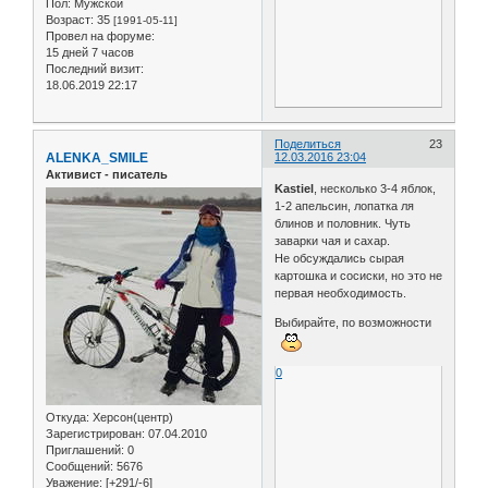
Пол:
Мужской
Возраст:
35
[1991-05-11]
Провел на форуме:
15 дней 7 часов
Последний визит:
18.06.2019 22:17
Поделиться
23
ALENKA_SMILE
12.03.2016 23:04
Активист - писатель
Kastiel
, несколько 3-4 яблок,
1-2 апельсин, лопатка ля
блинов и половник. Чуть
заварки чая и сахар.
Не обсуждались сырая
картошка и сосиски, но это не
первая необходимость.
Выбирайте, по возможности
0
Откуда:
Херсон(центр)
Зарегистрирован
: 07.04.2010
Приглашений:
0
Сообщений:
5676
Уважение:
[+291/-6]