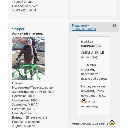
13 дней 3 часа
Последний визит:
12.03.2020 19:34
Поделиться
26
Snaiper
13.03.2016 09:09
Активный участник
trekker
написал(а):
ALENKA_SMILE
написал(а):
и мячик
спускает,
подкачивать
нужно всё время.
Откуда:
Нет, ну он не так
Молодежная\Тираспольская
спускает, чтобы
Зарегистрирован
: 03.08.2011
прямо на глазах.
Приглашений:
0
Сообщений:
1096
Играть
Уважение:
[+46/-0]
можно будет.
Позитив:
[+6/-1]
Пол:
Мужской
Возраст:
35
[1991-03-17]
Провел на форуме:
Антипрокола туда залить
25 дней 5 часов