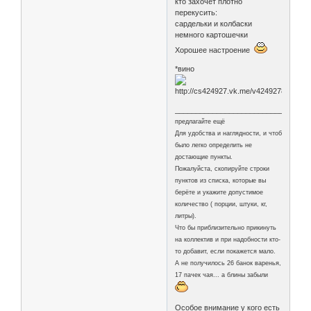
кто захочет плотно
перекусить:
сардельки и колбаски
немного картошечки
Хорошее настроение
*вино
________________________________
предлагайте ещё
Для удобства и наглядности, и чтоб
было легко определить не
достающие пункты.
Пожалуйста, скопируйте строки
пунктов из списка, которые вы
берёте и укажите допустимое
количество ( порции, штуки, кг,
литры).
Что бы приблизительно прикинуть
на коллектив и при надобности кто-
то добавит, если покажется мало.
А не получилось 26 банок варенья,
17 пачек чая... а блины забыли
Особое внимание у кого есть