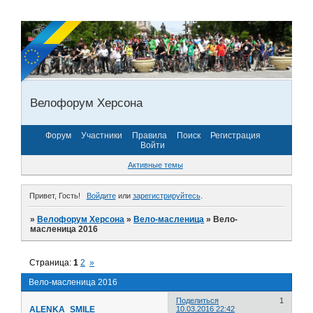
Велофорум Херсона
Форум
Участники
Правила
Поиск
Регистрация
Войти
Активные темы
Привет, Гость!
Войдите
или
зарегистрируйтесь
.
»
Велофорум Херсона
»
Вело-масленица
»
Вело-
масленица 2016
Страница:
1
2
»
Вело-масленица 2016
Поделиться
1
ALENKA_SMILE
10.03.2016 22:42