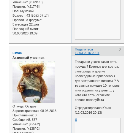
Уважение:
[+569/-13]
Позитив:
[+217/-8]
Пол:
Мужской
Возраст:
43
[1983-07-17]
Провел на форуме:
5 месяцев 22 дня
Последний визит:
30.03.2026 19:39
Поделиться
8
Юхан
12.03.2016 20:11
Активный участник
Товарищи у кого какая есть
посуда ? Котелок для костра,
сковорода, и другие
необходимые приспособы
для завтрашнего пикника ? А
то завтра приедет 10 топоров
и ни оодной посудины.... у
кого что есть, огласите
список пожалуйста.
Откуда:
Остров
Отредактировано Юхан
Зарегистрирован
: 08.06.2013
(12.03.2016 20:13)
Приглашений:
0
0
Сообщений:
677
Уважение:
[+25/-2]
Позитив:
[+138/-2]