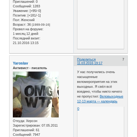
Приглашений:
0
Сообщений:
1283
Уважение:
[+95/-0]
Позитив:
[+181/-1]
Пол:
Женский
Возраст:
36
[1989-09-16]
Провел на форуме:
1 месяц 12 дней
Последний визит:
21.10.2016 13:15
Поделиться
7
Yaroslav
11.03.2016 19:17
Активист - писатель
У нас получились очень
насыщенные
веломероприятия на этих
выходных. Я свёл всё
воедино, чтобы никто ничего
не пропустил:
Веловыходные
12-13 марта — календарь
0
Откуда:
Херсон
Зарегистрирован
: 07.05.2011
Приглашений:
61
Сообщений:
7947