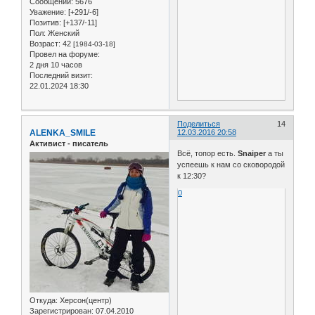
Сообщений:
5676
Уважение:
[+291/-6]
Позитив:
[+137/-11]
Пол:
Женский
Возраст:
42
[1984-03-18]
Провел на форуме:
2 дня 10 часов
Последний визит:
22.01.2024 18:30
Поделиться
14
ALENKA_SMILE
12.03.2016 20:58
Активист - писатель
Всё, топор есть.
Snaiper
а ты
успеешь к нам со сковородой
к 12:30?
0
Откуда:
Херсон(центр)
Зарегистрирован
: 07.04.2010