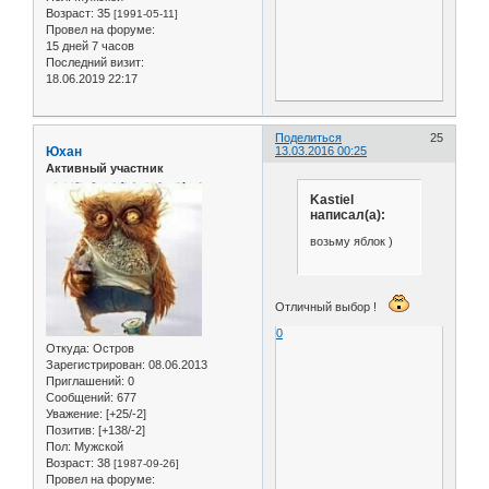
Возраст:
35
[1991-05-11]
Провел на форуме:
15 дней 7 часов
Последний визит:
18.06.2019 22:17
Поделиться
25
Юхан
13.03.2016 00:25
Активный участник
Kastiel
написал(а):
возьму яблок )
Отличный выбор !
0
Откуда:
Остров
Зарегистрирован
: 08.06.2013
Приглашений:
0
Сообщений:
677
Уважение:
[+25/-2]
Позитив:
[+138/-2]
Пол:
Мужской
Возраст:
38
[1987-09-26]
Провел на форуме: