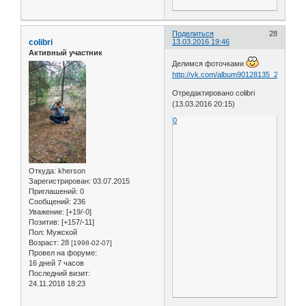
Поделиться
28
colibri
13.03.2016 19:46
Активный участник
Делимся фоточками
http://vk.com/album90128135_2293927
Отредактировано colibri
(13.03.2016 20:15)
0
Откуда:
kherson
Зарегистрирован
: 03.07.2015
Приглашений:
0
Сообщений:
236
Уважение:
[+19/-0]
Позитив:
[+157/-11]
Пол:
Мужской
Возраст:
28
[1998-02-07]
Провел на форуме:
16 дней 7 часов
Последний визит:
24.11.2018 18:23