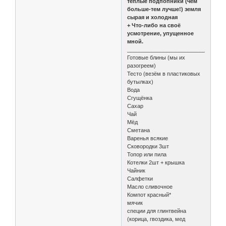
теплые подпопники (чем
больше-тем лучше!) земля
сырая и холодная
+ Что-либо на своё
усмотрение, упущенное
мной.
________________________________
Готовые блины (мы их
разогреем)
Тесто (везём в пластиковых
бутылках)
Вода
Сгущёнка
Сахар
Чай
Мёд
Сметана
Варенья всякие
Сковородки 3шт
Топор или пила
Котелки 2шт + крышка
Чайник
Салфетки
Масло сливочное
Компот красный*
мячик
специи для глинтвейна
(корица, гвоздика, мед