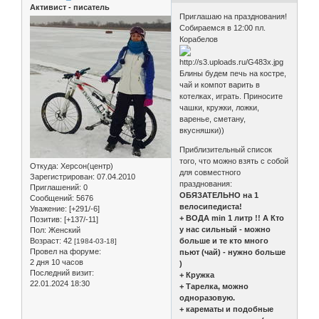
Активист - писатель
Приглашаю на празднования!
Собираемся в 12:00 пл.
Корабелов
Блины будем печь на костре,
чай и компот варить в
котелках, играть. Приносите
чашки, кружки, ложки,
варенье, сметану,
вкусняшки))
Приблизительный список
того, что можно взять с собой
Откуда:
Херсон(центр)
для совместного
Зарегистрирован
: 07.04.2010
празднования:
Приглашений:
0
ОБЯЗАТЕЛЬНО на 1
Сообщений:
5676
велосипедиста!
Уважение:
[+291/-6]
+ ВОДА min 1 литр !! А Кто
Позитив:
[+137/-11]
у нас сильный - можно
Пол:
Женский
Возраст:
42
больше и те кто много
[1984-03-18]
Провел на форуме:
пьют (чай) - нужно больше
2 дня 10 часов
)
Последний визит:
+ Кружка
22.01.2024 18:30
+ Тарелка, можно
одноразовую.
+ карематы и подобные