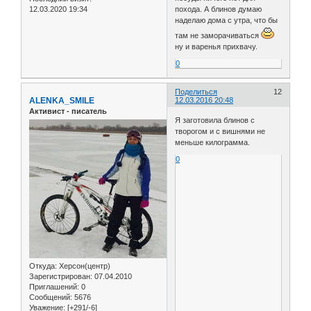
похода. А блинов думаю
12.03.2020 19:34
наделаю дома с утра, что бы
там не заморачиваться
ну и варенья прихвачу.
0
Поделиться
12
ALENKA_SMILE
12.03.2016 20:48
Активист - писатель
Я заготовила блинов с
творогом и с вишнями не
меньше килограмма.
0
Откуда:
Херсон(центр)
Зарегистрирован
: 07.04.2010
Приглашений:
0
Сообщений:
5676
Уважение:
[+291/-6]