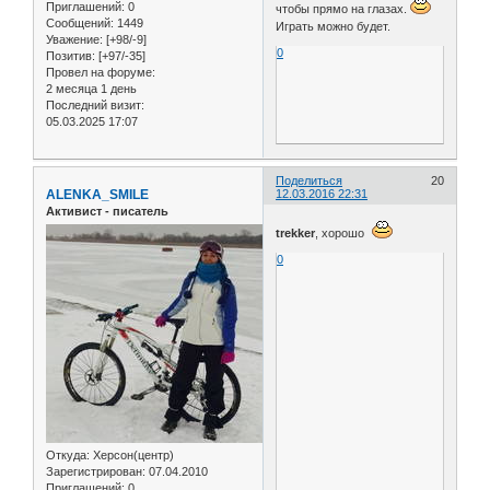
Приглашений:
0
чтобы прямо на глазах.
Сообщений:
1449
Играть можно будет.
Уважение:
[+98/-9]
0
Позитив:
[+97/-35]
Провел на форуме:
2 месяца 1 день
Последний визит:
05.03.2025 17:07
Поделиться
20
ALENKA_SMILE
12.03.2016 22:31
Активист - писатель
trekker
, хорошо
0
Откуда:
Херсон(центр)
Зарегистрирован
: 07.04.2010
Приглашений:
0