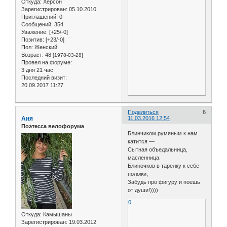
Откуда:
Херсон
Зарегистрирован
: 05.10.2010
Приглашений:
0
Сообщений:
354
Уважение:
[+25/-0]
Позитив:
[+23/-0]
Пол:
Женский
Возраст:
48
[1978-03-28]
Провел на форуме:
3 дня 21 час
Последний визит:
20.09.2017 11:27
Поделиться
6
Аня
11.03.2016 12:54
Поэтесса велофорума
Блинчиком румяным к нам
катится —
Сытная объедальница,
масленница.
Блиночков в тарелку к себе
положи,
Забудь про фигуру и поешь
от души!))))
0
Откуда:
Камышаны
Зарегистрирован
: 19.03.2012