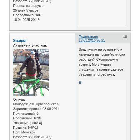
Возраст:
35
[1991-03-17]
Провел на форуме:
25 дней 5 часов
Последний визит:
18.04.2025 20:48
Поделиться
10
Snaiper
12.03.2016 20:21
Активный участник
Воду купим на острове или
накачаем на помпе(если она
работает). Сковородку я
возьму. Могу купить
сгущенки...варенье уже все
сьедено и погреб пуст.
0
Откуда:
Молодежная\Тираспольская
Зарегистрирован
: 03.08.2011
Приглашений:
0
Сообщений:
1096
Уважение:
[+46/-0]
Позитив:
[+6/-1]
Пол:
Мужской
Возраст:
35
[1991-03-17]