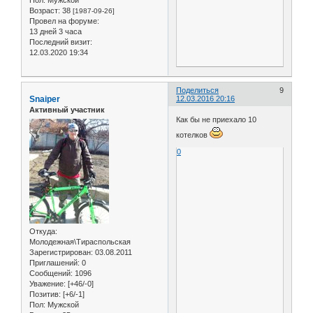
Пол:
Мужской
Возраст:
38
[1987-09-26]
Провел на форуме:
13 дней 3 часа
Последний визит:
12.03.2020 19:34
Поделиться
9
Snaiper
12.03.2016 20:16
Активный участник
Как бы не приехало 10
котелков
0
Откуда:
Молодежная\Тираспольская
Зарегистрирован
: 03.08.2011
Приглашений:
0
Сообщений:
1096
Уважение:
[+46/-0]
Позитив:
[+6/-1]
Пол:
Мужской