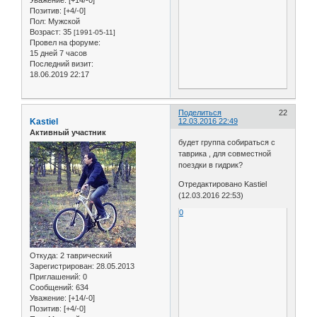
Уважение:
[+14/-0]
Позитив:
[+4/-0]
Пол:
Мужской
Возраст:
35
[1991-05-11]
Провел на форуме:
15 дней 7 часов
Последний визит:
18.06.2019 22:17
Поделиться
22
Kastiel
12.03.2016 22:49
Активный участник
будет группа собираться с
таврика , для совместной
поездки в гидрик?
Отредактировано Kastiel
(12.03.2016 22:53)
0
Откуда:
2 таврический
Зарегистрирован
: 28.05.2013
Приглашений:
0
Сообщений:
634
Уважение:
[+14/-0]
Позитив:
[+4/-0]