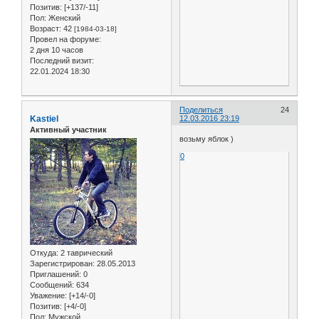
Позитив:
[+137/-11]
Пол:
Женский
Возраст:
42
[1984-03-18]
Провел на форуме:
2 дня 10 часов
Последний визит:
22.01.2024 18:30
Поделиться
24
Kastiel
12.03.2016 23:19
Активный участник
возьму яблок )
0
Откуда:
2 таврический
Зарегистрирован
: 28.05.2013
Приглашений:
0
Сообщений:
634
Уважение:
[+14/-0]
Позитив:
[+4/-0]
Пол:
Мужской