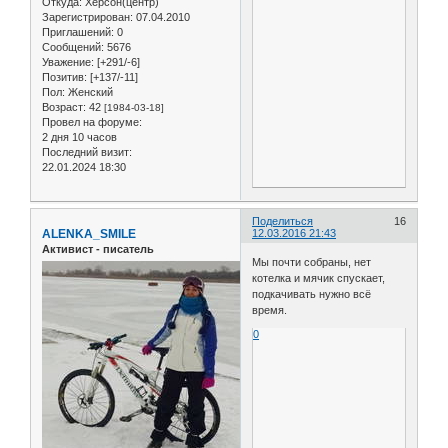
Откуда:
Херсон(центр)
Зарегистрирован
: 07.04.2010
Приглашений:
0
Сообщений:
5676
Уважение:
[+291/-6]
Позитив:
[+137/-11]
Пол:
Женский
Возраст:
42
[1984-03-18]
Провел на форуме:
2 дня 10 часов
Последний визит:
22.01.2024 18:30
Поделиться
16
ALENKA_SMILE
12.03.2016 21:43
Активист - писатель
Мы почти собраны, нет
котелка и мячик спускает,
подкачивать нужно всё
время.
0