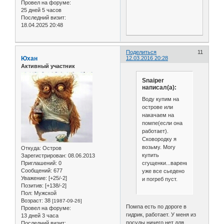
Провел на форуме:
25 дней 5 часов
Последний визит:
18.04.2025 20:48
Поделиться
11
Юхан
12.03.2016 20:28
Активный участник
Snaiper
написал(а):
Воду купим на
острове или
накачаем на
помпе(если она
работает).
Сковородку я
возьму. Могу
Откуда:
Остров
купить
Зарегистрирован
: 08.06.2013
сгущенки...варенье
Приглашений:
0
Сообщений:
677
уже все сьедено
Уважение:
[+25/-2]
и погреб пуст.
Позитив:
[+138/-2]
Пол:
Мужской
Возраст:
38
[1987-09-26]
Помпа есть по дороге в
Провел на форуме:
гидрик, работает. У меня из
13 дней 3 часа
посуды ничего нет для
Последний визит: