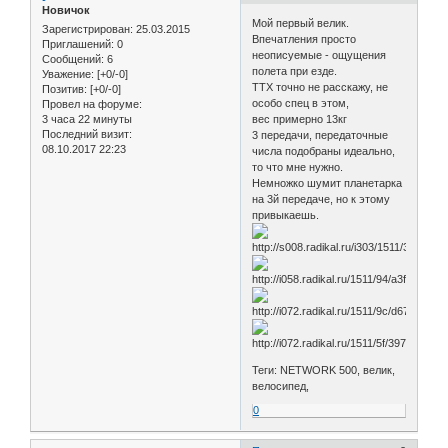
Новичок
Мой первый велик.
Зарегистрирован
: 25.03.2015
Впечатления просто
Приглашений:
0
неописуемые - ощущения
Сообщений:
6
полета при езде.
Уважение:
[+0/-0]
ТТХ точно не расскажу, не
Позитив:
[+0/-0]
особо спец в этом,
Провел на форуме:
3 часа 22 минуты
вес примерно 13кг
Последний визит:
3 передачи, передаточные
08.10.2017 22:23
числа подобраны идеально,
то что мне нужно.
Немножко шумит планетарка
на 3й передаче, но к этому
привыкаешь.
Теги: NETWORK 500, велик,
велосипед,
0