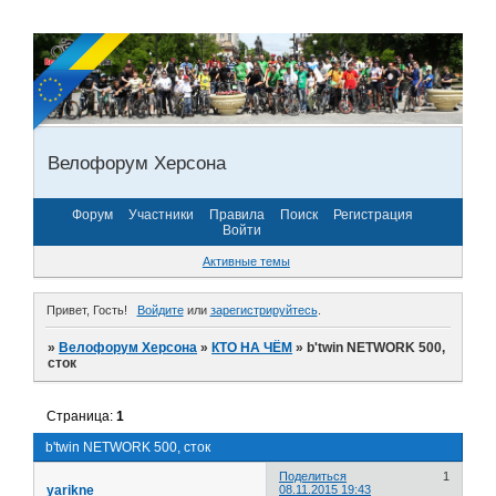
Велофорум Херсона
Форум
Участники
Правила
Поиск
Регистрация
Войти
Активные темы
Привет, Гость!
Войдите
или
зарегистрируйтесь
.
»
Велофорум Херсона
»
КТО НА ЧЁМ
»
b'twin NETWORK 500,
сток
Страница:
1
b'twin NETWORK 500, сток
Поделиться
1
yarikne
08.11.2015 19:43