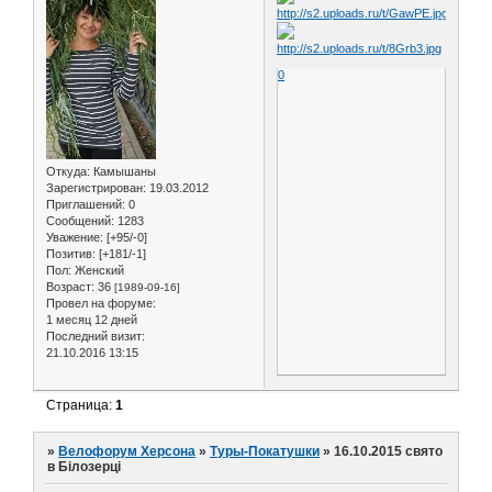
0
Откуда:
Камышаны
Зарегистрирован
: 19.03.2012
Приглашений:
0
Сообщений:
1283
Уважение:
[+95/-0]
Позитив:
[+181/-1]
Пол:
Женский
Возраст:
36
[1989-09-16]
Провел на форуме:
1 месяц 12 дней
Последний визит:
21.10.2016 13:15
Страница:
1
»
Велофорум Херсона
»
Туры-Покатушки
»
16.10.2015 свято
в Білозерці