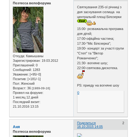
Поэтесса велофорума
Святкування 235-ої річниці з
дня заснування селища на
центральній площі Білозерки
15:00- розважальна програма
для дітей;
17:00-офіційна частина;
17:30-"Міс Білозерка";
19:00- концерт за участі групи
"Степ" та "Віктор
Откуда:
Камышаны
Романченко";
Зарегистрирован
: 19.03.2012
21:30- вогняне шоу;
Приглашений:
0
22:00-святкова дискотека.
Сообщений:
1283
Уважение:
[+95/-0]
Позитив:
[+181/-1]
Пол:
Женский
PS: приеду на вогняне шоу
Возраст:
36
[1989-09-16]
Провел на форуме:
0
1 месяц 12 дней
Последний визит:
21.10.2016 13:15
Поделиться
2
Аня
16.10.2015 14:05
Поэтесса велофорума