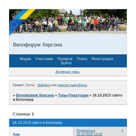
Велофорум Херсона
Форум
Участники
Правила
Поиск
Регистрация
Войти
Активные темы
Привет, Гость!
Войдите
или
зарегистрируйтесь
.
»
Велофорум Херсона
»
Туры-Покатушки
»
16.10.2015 свято
в Білозерці
Страница:
1
16.10.2015 свято в Білозерці
Поделиться
1
Аня
15.10.2015 13:29