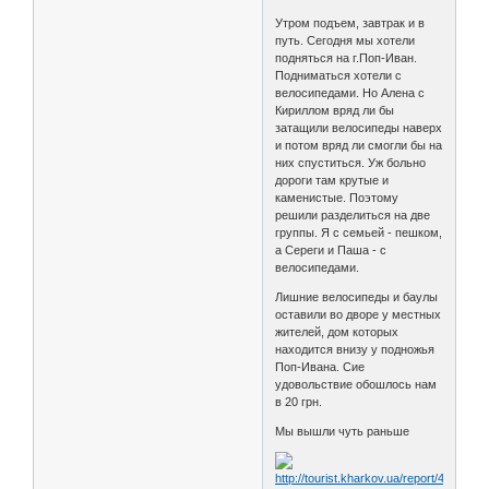
Утром подъем, завтрак и в
путь. Сегодня мы хотели
подняться на г.Поп-Иван.
Подниматься хотели с
велосипедами. Но Алена с
Кириллом вряд ли бы
затащили велосипеды наверх
и потом вряд ли смогли бы на
них спуститься. Уж больно
дороги там крутые и
каменистые. Поэтому
решили разделиться на две
группы. Я с семьей - пешком,
а Сереги и Паша - с
велосипедами.
Лишние велосипеды и баулы
оставили во дворе у местных
жителей, дом которых
находится внизу у подножья
Поп-Ивана. Сие
удовольствие обошлось нам
в 20 грн.
Мы вышли чуть раньше