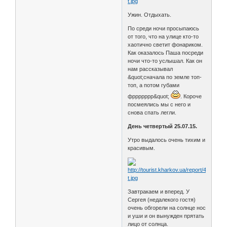
Ужин. Отдыхать.
По среди ночи просыпаюсь
от того, что на улице кто-то
хаотично светит фонариком.
Как оказалось Паша посреди
ночи что-то услышал. Как он
нам рассказывал
&quot;сначала по земле топ-
топ, а потом губами
фррррррр&quot;
. Короче
посмеялись мы с него и
снова спать легли.
День четвертый 25.07.15.
Утро выдалось очень тихим и
красивым.
Завтракаем и вперед. У
Сергея (недалекого гостя)
очень обгорели на солнце нос
и уши и он вынужден прятать
лицо от солнца.