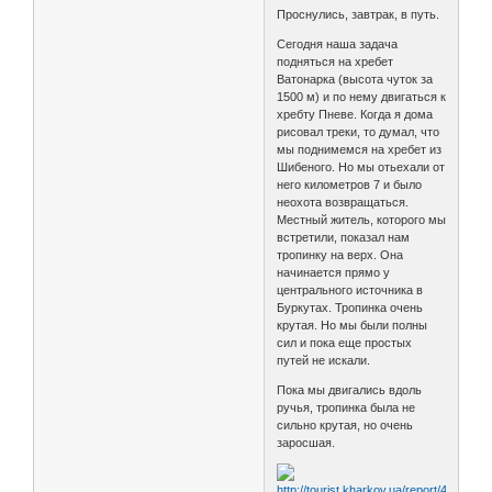
Проснулись, завтрак, в путь.
Сегодня наша задача
подняться на хребет
Ватонарка (высота чуток за
1500 м) и по нему двигаться к
хребту Пневе. Когда я дома
рисовал треки, то думал, что
мы поднимемся на хребет из
Шибеного. Но мы отьехали от
него километров 7 и было
неохота возвращаться.
Местный житель, которого мы
встретили, показал нам
тропинку на верх. Она
начинается прямо у
центрального источника в
Буркутах. Тропинка очень
крутая. Но мы были полны
сил и пока еще простых
путей не искали.
Пока мы двигались вдоль
ручья, тропинка была не
сильно крутая, но очень
заросшая.