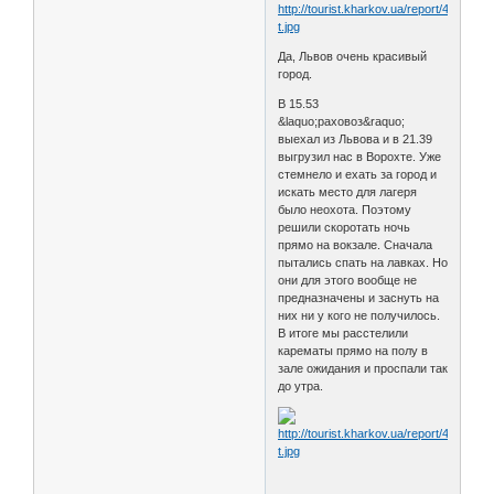
Да, Львов очень красивый
город.
В 15.53
&laquo;раховоз&raquo;
выехал из Львова и в 21.39
выгрузил нас в Ворохте. Уже
стемнело и ехать за город и
искать место для лагеря
было неохота. Поэтому
решили скоротать ночь
прямо на вокзале. Сначала
пытались спать на лавках. Но
они для этого вообще не
предназначены и заснуть на
них ни у кого не получилось.
В итоге мы расстелили
карематы прямо на полу в
зале ожидания и проспали так
до утра.