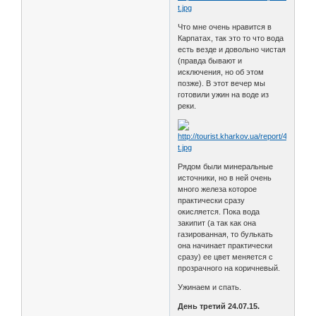
Что мне очень нравится в
Карпатах, так это то что вода
есть везде и довольно чистая
(правда бывают и
исключения, но об этом
позже). В этот вечер мы
готовили ужин на воде из
реки.
Рядом были минеральные
источники, но в ней очень
много железа которое
практически сразу
окисляется. Пока вода
закипит (а так как она
газированная, то булькать
она начинает практически
сразу) ее цвет меняется с
прозрачного на коричневый.
Ужинаем и спать.
День третий 24.07.15.