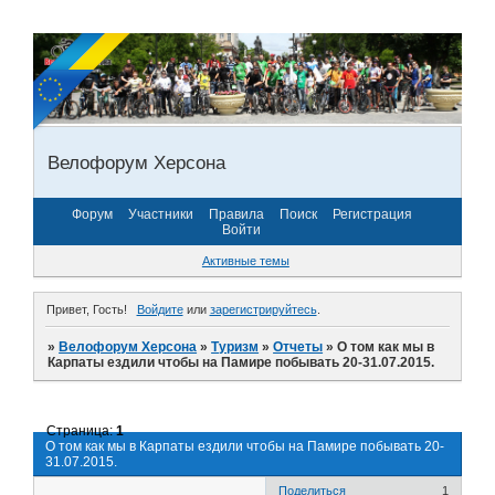
Велофорум Херсона
Форум
Участники
Правила
Поиск
Регистрация
Войти
Активные темы
Привет, Гость!
Войдите
или
зарегистрируйтесь
.
»
Велофорум Херсона
»
Туризм
»
Отчеты
»
О том как мы в
Карпаты ездили чтобы на Памире побывать 20-31.07.2015.
Страница:
1
О том как мы в Карпаты ездили чтобы на Памире побывать 20-
31.07.2015.
Поделиться
1