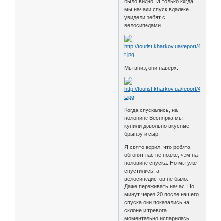
было видно. И только когда
мы начали спуск вдалеке
увидели ребят с
велосипедами
Мы вниз, они наверх.
Когда спускались, на
полонине Веснярка мы
купили довольно вкусные
брынзу и сыр.
Я свято верил, что ребята
обгонят нас не позже, чем на
половине спуска. Но мы уже
спустились, а
велосипедистов не было.
Даже переживать начал. Но
минут через 20 после нашего
спуска они показались на
склоне и тревога
моментально испарилась.