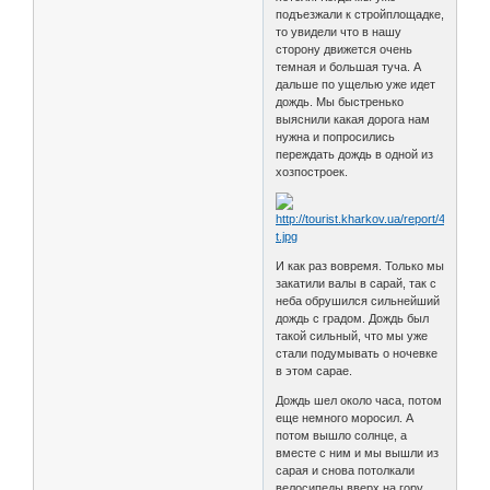
подъезжали к стройплощадке,
то увидели что в нашу
сторону движется очень
темная и большая туча. А
дальше по ущелью уже идет
дождь. Мы быстренько
выяснили какая дорога нам
нужна и попросились
переждать дождь в одной из
хозпостроек.
И как раз вовремя. Только мы
закатили валы в сарай, так с
неба обрушился сильнейший
дождь с градом. Дождь был
такой сильный, что мы уже
стали подумывать о ночевке
в этом сарае.
Дождь шел около часа, потом
еще немного моросил. А
потом вышло солнце, а
вместе с ним и мы вышли из
сарая и снова потолкали
велосипеды вверх на гору