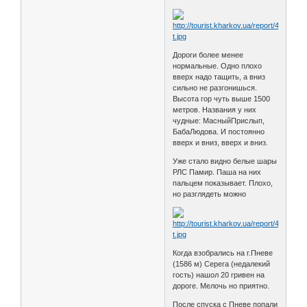
Дороги более менее
нормальные. Одно плохо
вверх надо тащить, а вниз
сильно не разгонишься.
Высота гор чуть выше 1500
метров. Названия у них
чудные: МасныйПрислып,
БабаЛюдова. И постоянно
вверх и вниз, вверх и вниз.
Уже стало видно белые шары
РЛС Памир. Паша на них
пальцем показывает. Плохо,
но разглядеть можно
Когда взобрались на г.Пневе
(1586 м) Серега (недалекий
гость) нашол 20 гривен на
дороге. Мелочь но приятно.
После спуска с Пневе попали