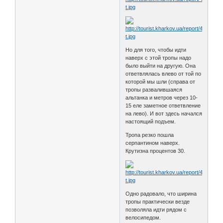
Но для того, чтобы идти
наверх с этой тропы надо
было выйти на другую. Она
ответвлялась влево от той по
которой мы шли (справа от
тропы развалившаяся
альтанка и метров через 10-
15 еле заметное ответвление
на лево). И вот здесь начался
настоящий подъем.
Тропа резко пошла
серпантином наверх.
Крутизна процентов 30.
Одно радовало, что ширина
тропы практически везде
позволяла идти рядом с
велосипедом.