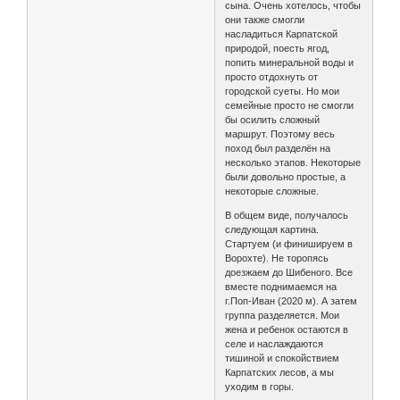
сына. Очень хотелось, чтобы
они также смогли
насладиться Карпатской
природой, поесть ягод,
попить минеральной воды и
просто отдохнуть от
городской суеты. Но мои
семейные просто не смогли
бы осилить сложный
маршрут. Поэтому весь
поход был разделён на
несколько этапов. Некоторые
были довольно простые, а
некоторые сложные.
В общем виде, получалось
следующая картина.
Стартуем (и финишируем в
Ворохте). Не торопясь
доезжаем до Шибеного. Все
вместе поднимаемся на
г.Поп-Иван (2020 м). А затем
группа разделяется. Мои
жена и ребенок остаются в
селе и наслаждаются
тишиной и спокойствием
Карпатских лесов, а мы
уходим в горы.