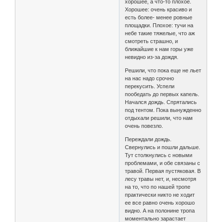
хорошее, а что-то плохое.
Хорошее: очень красиво и
есть более- менее ровные
площадки. Плохое: тучи на
небе такие тяжелые, что аж
смотреть страшно, и
ближайшие к нам горы уже
невидно из-за дождя.
Решили, что пока еще не льет
на нас надо срочно
перекусить. Успели
пообедать до первых капель.
Начался дождь. Спрятались
под тентом. Пока вынужденно
отдыхали решили, что нам
очень повезло.
Переждали дождь.
Свернулись и пошли дальше.
Тут столкнулись с новыми
проблемами, и обе связаны с
травой. Первая пустяковая. В
лесу травы нет, и, несмотря
на то, что по нашей тропе
практически никто не ходит
ее все равно очень хорошо
видно. А на полонине тропа
моментально зарастает