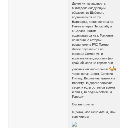
Далее нитка маршрута
выглядела следующим
образом: из Шибеного
поднимаемся на хр.
Ватонарка, после него на хр.
Пневе и через Перкалабу в
с.Сарата. Потом
поднимаемся на г. Томнатик
на вершине которой
расположена РЛС Памир.
Далее спускаемся на
перевал Семенчук и
нормальными дорогами (по
крайней мере на картах они
указаны как нормальные
)
через села: Шепот, Селятин ,
Путилу, Верховину катимся в
Ворохту.По дороге забираю
своих и если остается время
и силы, то поднимаемся на
Говерлу.
Состав группы:
я (tka4), моя жена Алена, мой
сын Кирилл