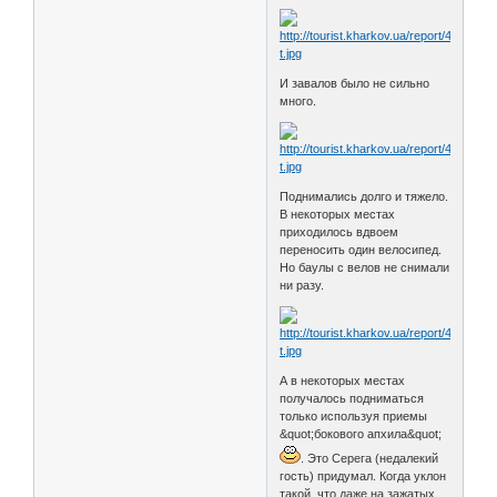
И завалов было не сильно
много.
Поднимались долго и тяжело.
В некоторых местах
приходилось вдвоем
переносить один велосипед.
Но баулы с велов не снимали
ни разу.
А в некоторых местах
получалось подниматься
только используя приемы
&quot;бокового апхила&quot;
. Это Серега (недалекий
гость) придумал. Когда уклон
такой, что даже на зажатых