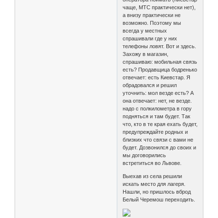
чаще, МТС практически нет),
а внизу практически не
возможно. Поэтому мы
всегда у местных
спрашивали где у них
телефоны ловят. Вот и здесь.
Захожу в магазин,
спрашиваю: мобильная связь
есть? Продавщица бодренько
отвечает: есть Киевстар. Я
обрадовался и решил
уточнить: мол везде есть? А
она отвечает: нет, не везде.
надо с полкилометра в гору
подняться и там будет. Так
что, кто в те края ехать будет,
предупреждайте родных и
близких что связи с вами не
будет. Дозвонился до своих и
мы договорились
встретиться во Львове.
Выехав из села решили
искать место для лагеря.
Нашли, но пришлось вброд
Белый Черемош переходить.