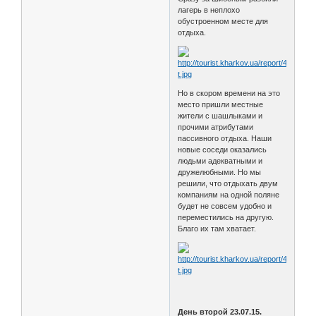
лагерь в неплохо
обустроенном месте для
отдыха.
Но в скором времени на это
место пришли местные
жители с шашлыками и
прочими атрибутами
пассивного отдыха. Наши
новые соседи оказались
людьми адекватными и
дружелюбными. Но мы
решили, что отдыхать двум
компаниям на одной поляне
будет не совсем удобно и
переместились на другую.
Благо их там хватает.
День второй 23.07.15.