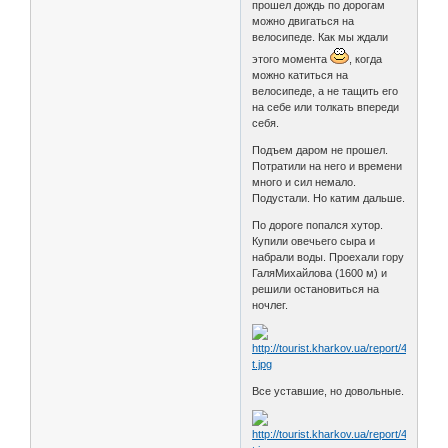
прошел дождь по дорогам
можно двигаться на
велосипеде. Как мы ждали
этого момента
, когда
можно катиться на
велосипеде, а не тащить его
на себе или толкать впереди
себя.
Подъем даром не прошел.
Потратили на него и времени
много и сил немало.
Подустали. Но катим дальше.
По дороге попался хутор.
Купили овечьего сыра и
набрали воды. Проехали гору
ГаляМихайлова (1600 м) и
решили остановиться на
ночлег.
Все уставшие, но довольные.