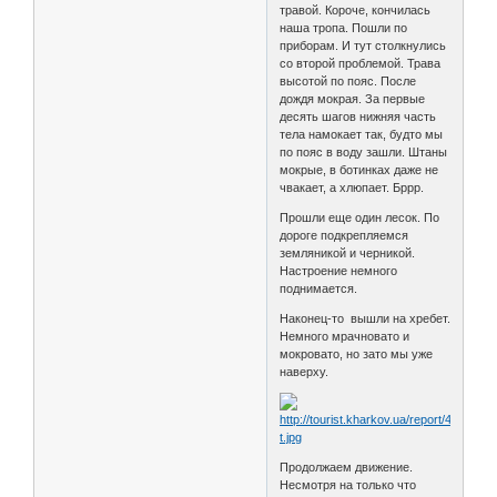
травой. Короче, кончилась
наша тропа. Пошли по
приборам. И тут столкнулись
со второй проблемой. Трава
высотой по пояс. После
дождя мокрая. За первые
десять шагов нижняя часть
тела намокает так, будто мы
по пояс в воду зашли. Штаны
мокрые, в ботинках даже не
чвакает, а хлюпает. Бррр.
Прошли еще один лесок. По
дороге подкрепляемся
земляникой и черникой.
Настроение немного
поднимается.
Наконец-то вышли на хребет.
Немного мрачновато и
мокровато, но зато мы уже
наверху.
Продолжаем движение.
Несмотря на только что