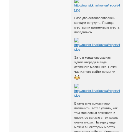
Раза два останавливались
колодки остудить. Правда
местами и грязненькие места
попадались.
Зато в конце спуска нас
ждала награда в виде
отличного малинника. Почти
час из него выйти не могли
В селе мне приспичило
позвонить. Хотел узнать, как
там моя семья поживает. К
слову, со связью в тех краях
очень плохо. На верху еще
можно в некоторых местах
оператора поймать (Киевстар