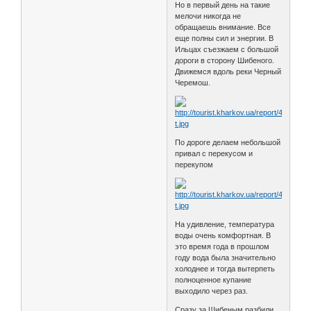
Но в первый день на такие
мелочи никогда не
обращаешь внимание. Все
еще полны сил и энергии. В
Ильцах съезжаем с большой
дороги в сторону Шибеного.
Движемся вдоль реки Черный
Черемош.
По дороге делаем небольшой
привал с перекусом и
перекупом
На удивление, температура
воды очень комфортная. В
это время года в прошлом
году вода была значительно
холоднее и тогда вытерпеть
полноценное купание
выходило через раз.
Сразу за Шибеным разбили