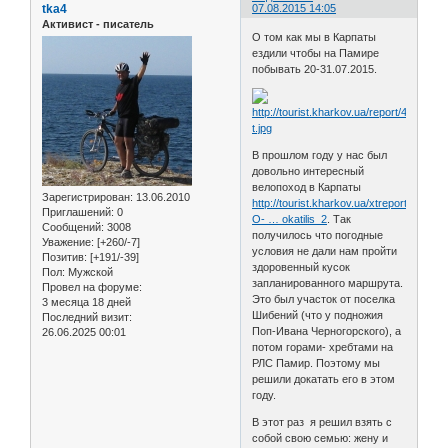
tka4
07.08.2015 14:05
Активист - писатель
О том как мы в Карпаты
ездили чтобы на Памире
побывать 20-31.07.2015.
В прошлом году у нас был
довольно интересный
велопоход в Карпаты
Зарегистрирован
: 13.06.2010
http://tourist.kharkov.ua/xtreport/0-
Приглашений:
0
O- … okatilis_2
. Так
Сообщений:
3008
получилось что погодные
Уважение:
[+260/-7]
условия не дали нам пройти
Позитив:
[+191/-39]
здоровенный кусок
Пол:
Мужской
запланированного маршрута.
Провел на форуме:
Это был участок от поселка
3 месяца 18 дней
Шибений (что у подножия
Последний визит:
Поп-Ивана Черногорского), а
26.06.2025 00:01
потом горами- хребтами на
РЛС Памир. Поэтому мы
решили докатать его в этом
году.
В этот раз я решил взять с
собой свою семью: жену и