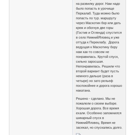
на развилку дорог. Нам надо
было попасть в урочище
Перкалаб. Туда можно было
попасть по тур. маршруту
через Маскотин бор или дать
крюк и обогнув две горы
(Гостив и Огленда) спустится
в село НижнийЯловец и уже
оттуда к Переклабу. Дорога
ведущая к Маскотину бору
нам как-то совсем не
понравилась. Крутой спуск,
сильно заросшая.
Непонравилась. Решили что
второй вариант будет пусть
немного дальше (раза в
четыре) но зато рельеф
поспокойнее и дорога хорошо
накатана.
Решено - сделано. Мы не
пожалели о своем выборе.
Хорошая дорога. Все время
ехали. Особенно запомнился
шикарный спуск в
НижнийЯловец. Время не
засекал, но спускались долго.