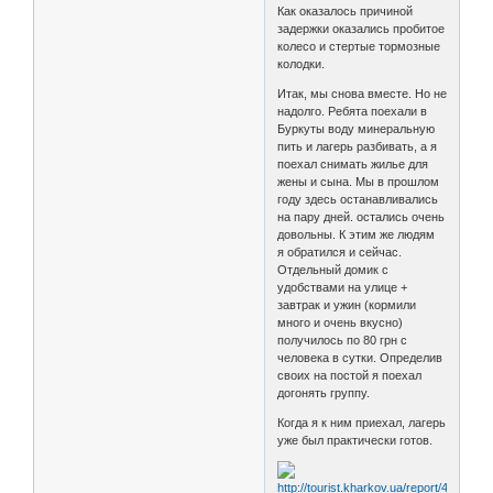
Как оказалось причиной
задержки оказались пробитое
колесо и стертые тормозные
колодки.
Итак, мы снова вместе. Но не
надолго. Ребята поехали в
Буркуты воду минеральную
пить и лагерь разбивать, а я
поехал снимать жилье для
жены и сына. Мы в прошлом
году здесь останавливались
на пару дней. остались очень
довольны. К этим же людям
я обратился и сейчас.
Отдельный домик с
удобствами на улице +
завтрак и ужин (кормили
много и очень вкусно)
получилось по 80 грн с
человека в сутки. Определив
своих на постой я поехал
догонять группу.
Когда я к ним приехал, лагерь
уже был практически готов.