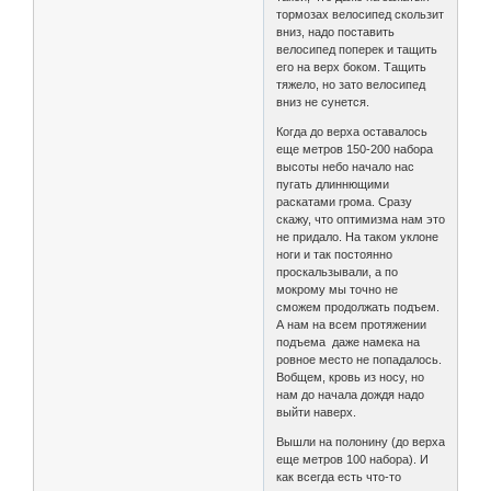
тормозах велосипед скользит
вниз, надо поставить
велосипед поперек и тащить
его на верх боком. Тащить
тяжело, но зато велосипед
вниз не сунется.
Когда до верха оставалось
еще метров 150-200 набора
высоты небо начало нас
пугать длиннющими
раскатами грома. Сразу
скажу, что оптимизма нам это
не придало. На таком уклоне
ноги и так постоянно
проскальзывали, а по
мокрому мы точно не
сможем продолжать подъем.
А нам на всем протяжении
подъема даже намека на
ровное место не попадалось.
Вобщем, кровь из носу, но
нам до начала дождя надо
выйти наверх.
Вышли на полонину (до верха
еще метров 100 набора). И
как всегда есть что-то