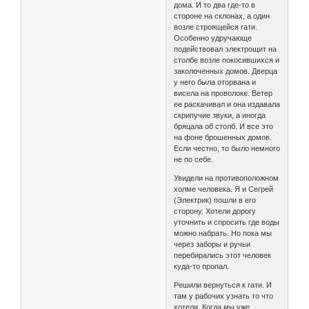
дома. И то два где-то в
стороне на склонах, а один
возле строящейся гати.
Особенно удручающе
подействовал электрощит на
столбе возле покосившихся и
заколоченных домов. Дверца
у него была оторвана и
висела на проволоке. Ветер
ее раскачивал и она издавала
скрипучие звуки, а иногда
бряцала об столб. И все это
на фоне брошенных домов.
Если честно, то было немного
не по себе.
Увидели на противоположном
холме человека. Я и Сегрей
(Электрик) пошли в его
сторону. Хотели дорогу
уточнить и спросить где воды
можно набрать. Но пока мы
через заборы и ручьи
перебирались этот человек
куда-то пропал.
Решили вернуться к гати. И
там у рабочих узнать то что
хотели. Когда мы уже