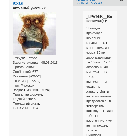
Юхан
22.07.2015 22:43
Активный участник
_bPAT4iK__Bo
написал(а):
Я иногда
практикую
вечернее
катание... От
моего дома до
озера 32 км,
дорога занимает
Откуда:
Остров
1ч 40мин, 1ч 40
Зарегистрирован
: 08.06.2013
обратно и 40
Приглашений:
0
Сообщений:
677
мин там... В
Уважение:
[+25/-2]
17.00
Позитив:
[+138/-2]
выезжаю... и
Пол:
Мужской
ехать не
Возраст:
38
[1987-09-26]
жарко... Вот и
Провел на форуме:
на этой неделе
13 дней 3 часа
предполагаю, в
Последний визит:
четверг или
12.03.2020 19:34
пятницу... И для
тебя это
расстояние уже
не пугающее,
ты ж в
Николаев