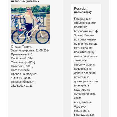
Активный участник
Posydon
написал(а):
Поездка для
отпускников или
временно
безработный(тьфу
3 раза).Так как
по среди недели
ну или под конец.
Откуда:
Таврик
Есть желание
Зарегистрирован
: 31.08.2014
прокатиться ну
Приглашений:
0
очень спокойным
Сообщений:
314
темпом в
Уважение:
[+20/-2]
сторону моря с
Позитив:
[+10/-0]
ночёвкой.По
Пол:
Женский
дороге посещая
Провел на форуме:
возможные
4 дня 16 часов
достопримечательности.Остав
Последний визит:
планирую в
26.08.2017 11:11
квартира на
сутки.Если есть
какие
предложения
буду рад
выслушать.
Программа как