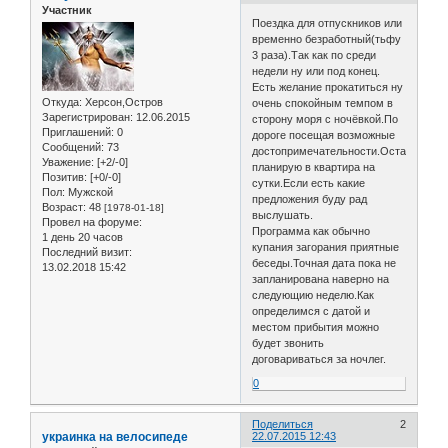
Участник
Поездка для отпускников или
временно безработный(тьфу
3 раза).Так как по среди
недели ну или под конец.
Есть желание прокатиться ну
Откуда:
Херсон,Остров
очень спокойным темпом в
Зарегистрирован
: 12.06.2015
сторону моря с ночёвкой.По
Приглашений:
0
дороге посещая возможные
Сообщений:
73
достопримечательности.Оставаться
Уважение:
[+2/-0]
планирую в квартира на
Позитив:
[+0/-0]
сутки.Если есть какие
Пол:
Мужской
предложения буду рад
Возраст:
48
[1978-01-18]
выслушать.
Провел на форуме:
Программа как обычно
1 день 20 часов
купания загорания приятные
Последний визит:
беседы.Точная дата пока не
13.02.2018 15:42
запланирована наверно на
следующию неделю.Как
определимся с датой и
местом прибытия можно
будет звонить
договариваться за ночлег.
0
Поделиться
2
украинка на велосипеде
22.07.2015 12:43