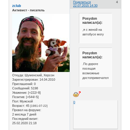
Поделиться
4
zclub
22.07.2015 14:30
Активист - писатель
Posydon
написал(а):
,я с женой на
автобусе могу
Posydon
написал(а):
.По дороге
посещая
возможные
Откуда:
Шуменский, Херсон
достопримечательности
Зарегистрирован
: 14.04.2010
Приглашений:
0
Сообщений:
5198
Уважение:
[+222/-8]
Позитив:
[+544/-5]
Пол:
Мужской
0
Возраст:
45
[1981-07-22]
Провел на форуме:
2 месяца 7 дней
Последний визит:
25.02.2020 21:18