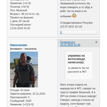
Уважение:
[+2/-0]
Уважаемый,хотелось бы
Позитив:
[+0/-0]
море повидать,а то уйду в
Пол:
Мужской
рейс так на море и не
Возраст:
48
[1978-01-18]
побываю
Провел на форуме:
1 день 20 часов
Отредактировано Posydon
Последний визит:
(22.07.2015 15:14)
13.02.2018 15:42
0
Поделиться
8
Николаевич
22.07.2015 21:49
Активист - писатель
украинка на
велосипеде
написал(а):
эх.рвануть бы на
рассвете в ЖП
Мать вчера ездила на
маршрутке в ЖП, говорит на
Откуда:
Остров
трассе трафик бешеный. А в
Зарегистрирован
: 15.11.2010
ЖП на пляже столько народу!
Приглашений:
0
Говорит, никогда столько не
Сообщений:
3183
видела, хотя бывает там
Уважение:
[+213/-5]