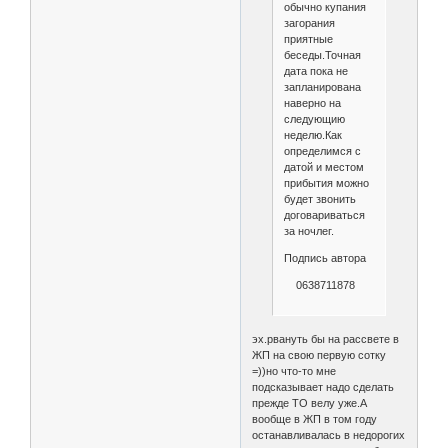
обычно купания
загорания
приятные
беседы.Точная
дата пока не
запланирована
наверно на
следующию
неделю.Как
определимся с
датой и местом
прибытия можно
будет звонить
договариваться
за ночлег.
Подпись автора
0638711878
эх.рвануть бы на рассвете в
ЖП на свою первую сотку
=))но что-то мне
подсказывает надо сделать
прежде ТО велу уже.А
вообще в ЖП в том году
останавливалась в недорогих