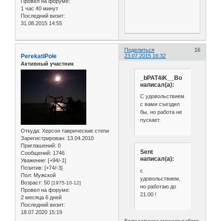
Провел на форуме:
1 час 40 минут
Последний визит:
31.08.2015 14:55
Поделиться
16
PerekatiPole
23.07.2015 16:32
Активный участник
_bPAT4iK__Bo
написал(а):
С удовольствием
с вами съездил
бы, но работа не
пускает.
Откуда:
Херсон таврические степи
Зарегистрирован
: 13.04.2010
Приглашений:
0
Sent
Сообщений:
1746
написал(а):
Уважение:
[+94/-1]
Позитив:
[+74/-3]
с
Пол:
Мужской
удовольствием,
Возраст:
50
[1975-10-12]
но работаю до
Провел на форуме:
21.00 !
2 месяца 6 дней
Последний визит:
18.07.2020 15:19