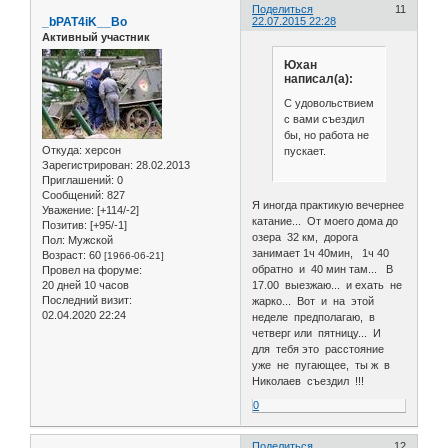
Поделиться
11
_bPAT4iK__Bo
22.07.2015 22:28
Активный участник
Юхан
написал(а):
С удовольствием
с вами съездил
бы, но работа не
Откуда:
херсон
пускает.
Зарегистрирован
: 28.02.2013
Приглашений:
0
Сообщений:
827
Я иногда практикую вечернее
Уважение:
[+114/-2]
катание... От моего дома до
Позитив:
[+95/-1]
озера 32 км, дорога
Пол:
Мужской
занимает 1ч 40мин, 1ч 40
Возраст:
60
[1966-06-21]
обратно и 40 мин там... В
Провел на форуме:
20 дней 10 часов
17.00 выезжаю... и ехать не
Последний визит:
жарко... Вот и на этой
02.04.2020 22:24
неделе предполагаю, в
четверг или пятницу... И
для тебя это расстояние
уже не пугающее, ты ж в
Николаев съездил !!!
0
Поделиться
12