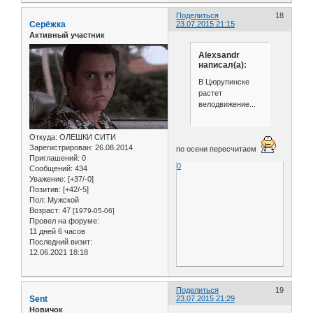
Поделиться
18
Серёжка
23.07.2015 21:15
Активный участник
Alexsandr
написал(а):
В Цюрупинске
растет
велодвижение...
Откуда:
ОЛЕШКИ СИТИ
Зарегистрирован
: 26.08.2014
по осени пересчитаем
Приглашений:
0
0
Сообщений:
434
Уважение:
[+37/-0]
Позитив:
[+42/-5]
Пол:
Мужской
Возраст:
47
[1979-05-06]
Провел на форуме:
11 дней 6 часов
Последний визит:
12.06.2021 18:18
Поделиться
19
Sent
23.07.2015 21:29
Новичок