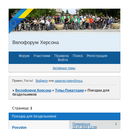
Велофорум Херсона
Форум
Участники
Правила
Поиск
Регистрация
Войти
Активные темы
Привет, Гость!
Войдите
или
зарегистрируйтесь
.
»
Велофорум Херсона
»
Туры-Покатушки
»
Поездка для
бездельников
Страница:
1
Поездка для бездельников
Поделиться
1
Posydon
22.07.2015 12:09