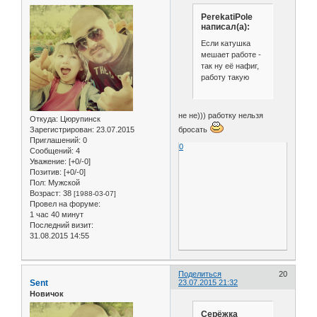
PerekatiPole
написал(а):
Если катушка
мешает работе -
так ну её нафиг,
работу такую
не не))) работку нельзя
Откуда:
Цюрупинск
Зарегистрирован
: 23.07.2015
бросать
Приглашений:
0
0
Сообщений:
4
Уважение:
[+0/-0]
Позитив:
[+0/-0]
Пол:
Мужской
Возраст:
38
[1988-03-07]
Провел на форуме:
1 час 40 минут
Последний визит:
31.08.2015 14:55
Поделиться
20
Sent
23.07.2015 21:32
Новичок
Серёжка