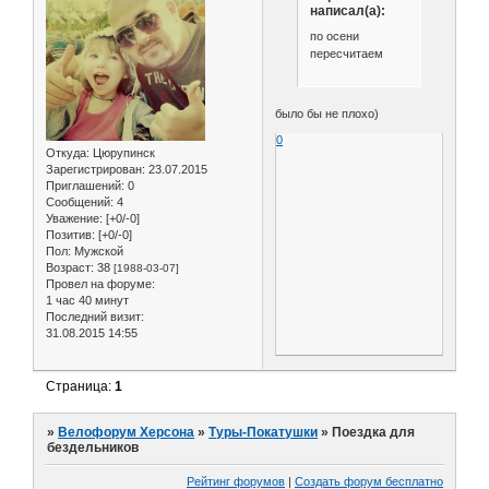
написал(а):
по осени
пересчитаем
было бы не плохо)
0
Откуда:
Цюрупинск
Зарегистрирован
: 23.07.2015
Приглашений:
0
Сообщений:
4
Уважение:
[+0/-0]
Позитив:
[+0/-0]
Пол:
Мужской
Возраст:
38
[1988-03-07]
Провел на форуме:
1 час 40 минут
Последний визит:
31.08.2015 14:55
Страница:
1
»
Велофорум Херсона
»
Туры-Покатушки
»
Поездка для
бездельников
Рейтинг форумов
|
Создать форум бесплатно