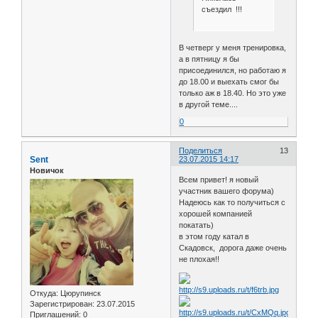
съездил !!!
В четверг у меня тренировка,
а в пятницу я бы
присоединился, но работаю я
до 18.00 и выехать смог бы
только аж в 18.40. Но это уже
в другой теме....
0
Поделиться
13
Sent
23.07.2015 14:17
Новичок
Всем привет! я новый
участник вашего форума)
Надеюсь как то получиться с
хорошей компанией
покатать)
в этом году катал в
Скадовск, дорога даже очень
не плохая!!
Откуда:
Цюрупинск
Зарегистрирован
: 23.07.2015
Приглашений:
0