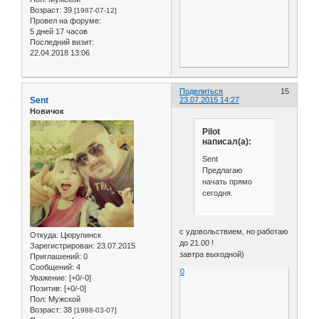
Возраст:
39
[1987-07-12]
Провел на форуме:
5 дней 17 часов
Последний визит:
22.04.2018 13:06
Поделиться
15
Sent
23.07.2015 14:27
Новичок
Pilot
написал(а):
Sent
Предлагаю
начать прямо
сегодня.
с удовольствием, но работаю
Откуда:
Цюрупинск
до 21.00 !
Зарегистрирован
: 23.07.2015
завтра выходной)
Приглашений:
0
Сообщений:
4
0
Уважение:
[+0/-0]
Позитив:
[+0/-0]
Пол:
Мужской
Возраст:
38
[1988-03-07]