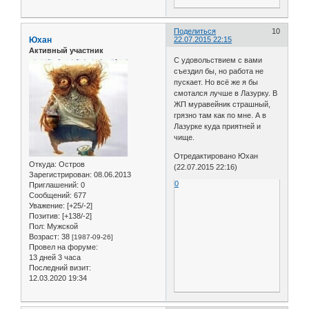
Поделиться
10
Юхан
22.07.2015 22:15
Активный участник
С удовольствием с вами
съездил бы, но работа не
пускает. Но всё же я бы
смотался лучше в Лазурку. В
ЖП муравейник страшный,
грязно там как по мне. А в
Лазурке куда приятней и
чище.
Отредактировано Юхан
Откуда:
Остров
(22.07.2015 22:16)
Зарегистрирован
: 08.06.2013
0
Приглашений:
0
Сообщений:
677
Уважение:
[+25/-2]
Позитив:
[+138/-2]
Пол:
Мужской
Возраст:
38
[1987-09-26]
Провел на форуме:
13 дней 3 часа
Последний визит:
12.03.2020 19:34