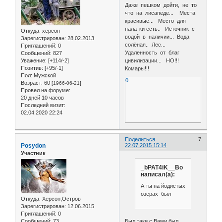
Даже пешком дойти, не то
что на лисапеде... Места
красивые... Место для
палатки есть.. Источник с
Откуда:
херсон
водой в наличии... Вода
Зарегистрирован
: 28.02.2013
солёная.. Лес...
Приглашений:
0
Удаленность от благ
Сообщений:
827
Уважение:
[+114/-2]
цивилизации... НО!!!
Позитив:
[+95/-1]
Комары!!!
Пол:
Мужской
0
Возраст:
60
[1966-06-21]
Провел на форуме:
20 дней 10 часов
Последний визит:
02.04.2020 22:24
Поделиться
7
Posydon
22.07.2015 15:14
Участник
_bPAT4iK__Bo
написал(а):
А ты на йодистых
озёрах был
Откуда:
Херсон,Остров
Зарегистрирован
: 12.06.2015
Приглашений:
0
Был,таки с Вами был
Сообщений:
73