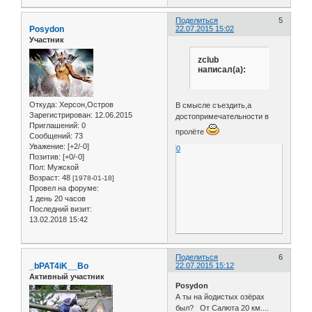
Поделиться
5
Posydon
22.07.2015 15:02
Участник
zclub
написал(а):
Откуда:
Херсон,Остров
В смысле съездить,а
Зарегистрирован
: 12.06.2015
достопримечательности в
Приглашений:
0
пролёте
Сообщений:
73
Уважение:
[+2/-0]
0
Позитив:
[+0/-0]
Пол:
Мужской
Возраст:
48
[1978-01-18]
Провел на форуме:
1 день 20 часов
Последний визит:
13.02.2018 15:42
Поделиться
6
_bPAT4iK__Bo
22.07.2015 15:12
Активный участник
Posydon
А ты на йодистых озёрах
был? От Салюта 20 км....