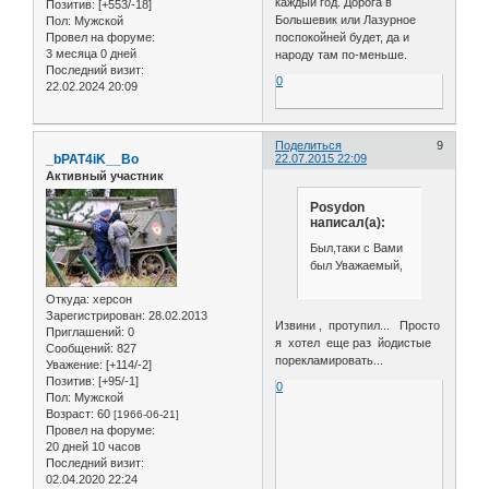
каждый год. Дорога в
Позитив:
[+553/-18]
Большевик или Лазурное
Пол:
Мужской
Провел на форуме:
поспокойней будет, да и
3 месяца 0 дней
народу там по-меньше.
Последний визит:
0
22.02.2024 20:09
Поделиться
9
_bPAT4iK__Bo
22.07.2015 22:09
Активный участник
Posydon
написал(а):
Был,таки с Вами
был Уважаемый,
Откуда:
херсон
Зарегистрирован
: 28.02.2013
Извини , протупил... Просто
Приглашений:
0
я хотел еще раз йодистые
Сообщений:
827
порекламировать...
Уважение:
[+114/-2]
Позитив:
[+95/-1]
0
Пол:
Мужской
Возраст:
60
[1966-06-21]
Провел на форуме:
20 дней 10 часов
Последний визит:
02.04.2020 22:24