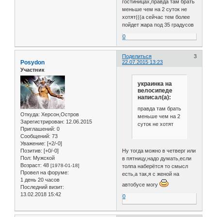
гостиницах,правда там брать
меньше чем на 2 суток не
хотят(((а сейчас тем более
пойдет жара под 35 градусов
0
Поделиться
3
Posydon
22.07.2015 13:23
Участник
украинка на
велосипеде
написал(а):
правда там брать
Откуда:
Херсон,Остров
меньше чем на 2
Зарегистрирован
: 12.06.2015
суток не хотят
Приглашений:
0
Сообщений:
73
Уважение:
[+2/-0]
Ну тогда можно в четверг или
Позитив:
[+0/-0]
Пол:
Мужской
в пятницу,надо думать,если
Возраст:
48
[1978-01-18]
толпа наберётся то смысл
Провел на форуме:
есть,а так,я с женой на
1 день 20 часов
автобусе могу
Последний визит:
13.02.2018 15:42
0