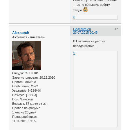
Если катушка мешает работе
- так ну её нафиг, работу
такую
0
Поделиться
17
Alexsandr
23.07.2015 20:46
Активист - писатель
В Цюрупинске растет
велодвижение...
0
Откуда:
ОЛЕШКИ
Зарегистрирован
: 20.12.2010
Приглашений:
0
Сообщений:
2572
Уважение:
[+134/-0]
Позитив:
[+36/-3]
Пол:
Мужской
Возраст:
57
[1969-05-27]
Провел на форуме:
1 месяц 26 дней
Последний визит:
11.11.2019 19:55