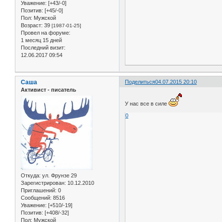
Уважение:
[+43/-0]
Позитив:
[+45/-0]
Пол:
Мужской
Возраст:
39
[1987-01-25]
Провел на форуме:
1 месяц 15 дней
Последний визит:
12.06.2017 09:54
Саша
Поделиться
04.07.2015 20:10
Активист - писатель
У нас все в силе
0
Откуда:
ул. Фрунзе 29
Зарегистрирован
: 10.12.2010
Приглашений:
0
Сообщений:
8516
Уважение:
[+510/-19]
Позитив:
[+408/-32]
Пол:
Мужской