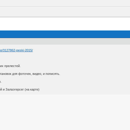
ute/3127862-peski-2015/
чих прелестей.
ановок для фоточек, видео, и пописять.
.
й и Залаэгерсег (на карте)