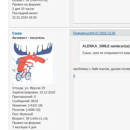
Возраст:
42
[1984-03-18]
Провел на форуме:
2 дня 10 часов
Последний визит:
22.01.2024 18:30
Саша
Поделиться
04.07.2015 12:26
Активист - писатель
ALENKA_SMILE написал(а)
Саша, трек не открывается мар
проблемы с байк мапом, думаю позже
0
Откуда:
ул. Фрунзе 29
Зарегистрирован
: 10.12.2010
Приглашений:
0
Сообщений:
8516
Уважение:
[+510/-19]
Позитив:
[+408/-32]
Пол:
Мужской
Возраст:
36
[1990-01-18]
Провел на форуме:
7 месяцев 4 дня