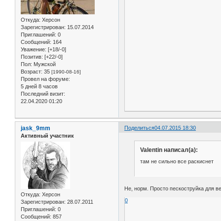
Откуда:
Херсон
Зарегистрирован
: 15.07.2014
Приглашений:
0
Сообщений:
164
Уважение:
[+18/-0]
Позитив:
[+22/-0]
Пол:
Мужской
Возраст:
35
[1990-08-16]
Провел на форуме:
5 дней 8 часов
Последний визит:
22.04.2020 01:20
jask_9mm
Поделиться
04.07.2015 18:30
Активный участник
Valentin написал(а):
там не сильно все раскиснет
Не, норм. Просто пескоструйка для ве
Откуда:
Херсон
0
Зарегистрирован
: 28.07.2011
Приглашений:
0
Сообщений:
857