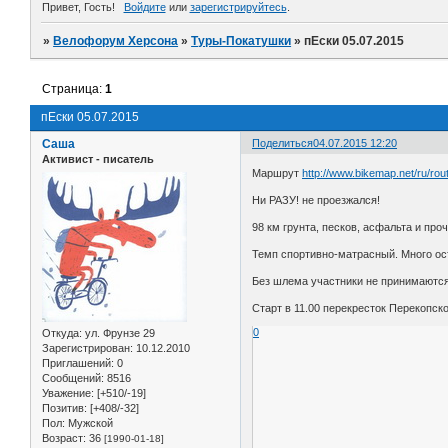
Привет, Гость!
Войдите
или
зарегистрируйтесь
.
»
Велофорум Херсона
»
Туры-Покатушки
»
пЕски 05.07.2015
Страница:
1
пЕски 05.07.2015
Саша
Поделиться
04.07.2015 12:20
Активист - писатель
Маршрут
http://www.bikemap.net/ru/ro
Ни РАЗУ! не проезжался!
98 км грунта, песков, асфальта и про
Темп спортивно-матрасный. Много ост
Без шлема участники не принимаются
Старт в 11.00 перекресток Перекопско
0
Откуда:
ул. Фрунзе 29
Зарегистрирован
: 10.12.2010
Приглашений:
0
Сообщений:
8516
Уважение:
[+510/-19]
Позитив:
[+408/-32]
Пол:
Мужской
Возраст:
36
[1990-01-18]