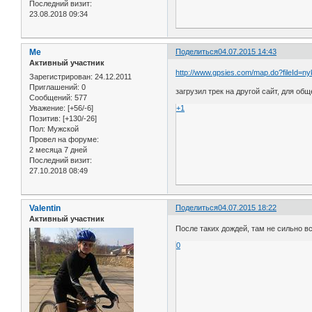
Последний визит:
23.08.2018 09:34
Me
Поделиться
04.07.2015 14:43
Активный участник
http://www.gpsies.com/map.do?fileId=ny
Зарегистрирован
: 24.12.2011
Приглашений:
0
загрузил трек на другой сайт, для об
Сообщений:
577
Уважение:
[+56/-6]
+1
Позитив:
[+130/-26]
Пол:
Мужской
Провел на форуме:
2 месяца 7 дней
Последний визит:
27.10.2018 08:49
Valentin
Поделиться
04.07.2015 18:22
Активный участник
После таких дождей, там не сильно в
0