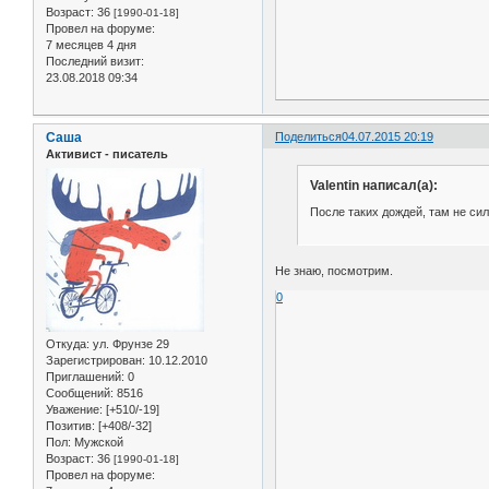
Возраст:
36
[1990-01-18]
Провел на форуме:
7 месяцев 4 дня
Последний визит:
23.08.2018 09:34
Саша
Поделиться
04.07.2015 20:19
Активист - писатель
Valentin написал(а):
После таких дождей, там не си
Не знаю, посмотрим.
0
Откуда:
ул. Фрунзе 29
Зарегистрирован
: 10.12.2010
Приглашений:
0
Сообщений:
8516
Уважение:
[+510/-19]
Позитив:
[+408/-32]
Пол:
Мужской
Возраст:
36
[1990-01-18]
Провел на форуме: