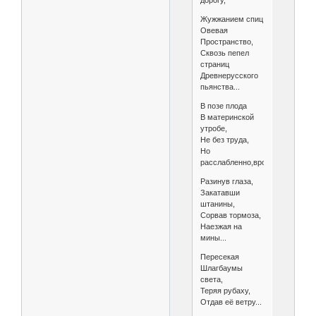
дорогу,
Жужжанием спиц
Овевая
Пространство,
Сквозь пепел
страниц
Древнерусского
пьянства...
В позе плода
В материнской
утробе,
Не без труда,
Но
расслабленно,вроде...
Разинув глаза,
Закатавши
штанины,
Сорвав тормоза,
Наезжая на
мины...
Пересекая
Шлагбаумы
света,
Теряя рубаху,
Отдав её ветру...