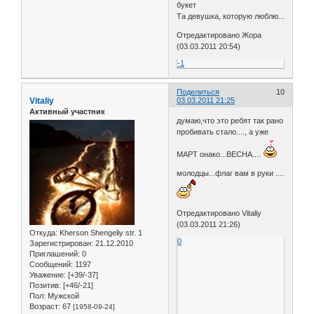
букет
Та девушка, которую люблю...
Отредактировано Жора
(03.03.2011 20:54)
-1
Поделиться
10
Vitaliy
03.03.2011 21:25
Активный участник
думаю,что это ребят так рано
пробивать стало...., а уже
МАРТ онако...ВЕСНА....
молодцы...флаг вам в руки ....
Отредактировано Vitaliy
(03.03.2011 21:26)
Откуда:
Kherson Shengeliy str. 1
0
Зарегистрирован
: 21.12.2010
Приглашений:
0
Сообщений:
1197
Уважение:
[+39/-37]
Позитив:
[+46/-21]
Пол:
Мужской
Возраст:
67
[1958-09-24]