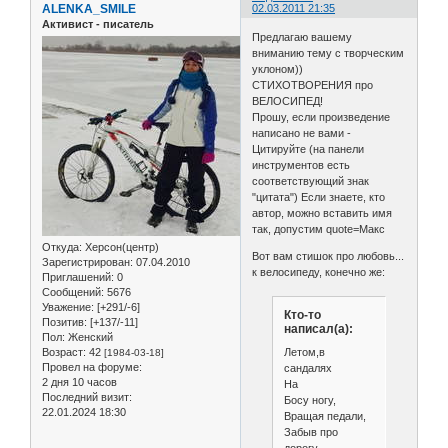
ALENKA_SMILE
02.03.2011 21:35
Активист - писатель
Предлагаю вашему
вниманию тему с творческим
уклоном))
СТИХОТВОРЕНИЯ про
ВЕЛОСИПЕД!
Прошу, если произведение
написано не вами -
Цитируйте (на панели
инструментов есть
соответствующий знак
"цитата") Если знаете, кто
автор, можно вставить имя
так, допустим quote=Макс
Откуда:
Херсон(центр)
Вот вам стишок про любовь...
Зарегистрирован
: 07.04.2010
к велосипеду, конечно же:
Приглашений:
0
Сообщений:
5676
Уважение:
[+291/-6]
Кто-то
Позитив:
[+137/-11]
написал(а):
Пол:
Женский
Летом,в
Возраст:
42
[1984-03-18]
Провел на форуме:
сандалях
2 дня 10 часов
На
Последний визит:
Босу ногу,
22.01.2024 18:30
Вращая педали,
Забыв про