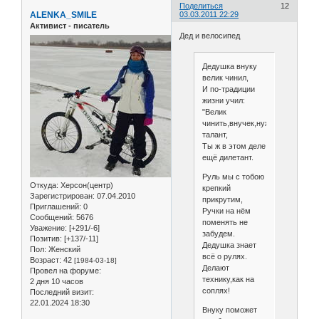
Поделиться
12
ALENKA_SMILE
03.03.2011 22:29
Активист - писатель
Дед и велосипед
Дедушка внуку
велик чинил,
И по-традиции
жизни учил:
"Велик
чинить,внучек,нужен
талант,
Ты ж в этом деле
ещё дилетант.
Руль мы с тобою
Откуда:
Херсон(центр)
крепкий
Зарегистрирован
: 07.04.2010
прикрутим,
Приглашений:
0
Ручки на нём
Сообщений:
5676
поменять не
Уважение:
[+291/-6]
забудем.
Позитив:
[+137/-11]
Дедушка знает
Пол:
Женский
всё о рулях.
Возраст:
42
[1984-03-18]
Делают
Провел на форуме:
технику,как на
2 дня 10 часов
соплях!
Последний визит:
22.01.2024 18:30
Внуку поможет