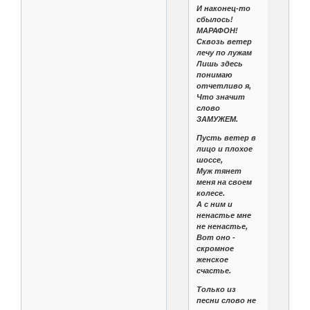
И наконец-то
сбылось!
МАРАФОН!
Сквозь ветер
лечу по лужам
Лишь здесь
понимаю
отчетливо я,
Что значит
слово
ЗАМУЖЕМ.
Пусть ветер в
лицо и плохое
шоссе,
Муж тянет
меня на своем
колесе.
А с ним и
ненастье мне
не ненастье,
Вот оно -
скромное
женское
счастье.
Только из
песни слово не