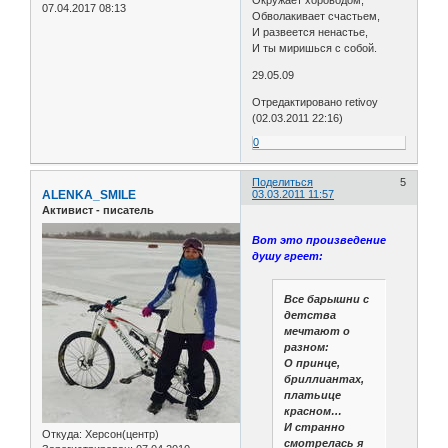
07.04.2017 08:13
Обволакивает счастьем,
И развеется ненастье,
И ты миришься с собой.
29.05.09
Отредактировано retivoy
(02.03.2011 22:16)
0
Поделиться
5
ALENKA_SMILE
03.03.2011 11:57
Активист - писатель
Вот это произведение
душу греет:
Все барышни с
детства
мечтают о
разном:
О принце,
бриллиантах,
платьице
красном…
И странно
Откуда:
Херсон(центр)
смотрелась я