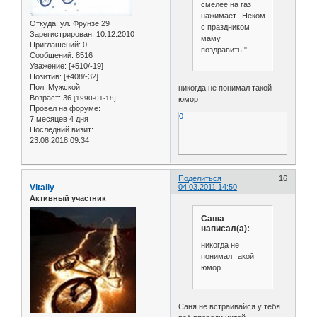
смелее на газ
нажимает...Некому
Откуда:
ул. Фрунзе 29
с праздником
Зарегистрирован
: 10.12.2010
маму
Приглашений:
0
поздравить."
Сообщений:
8516
Уважение:
[+510/-19]
Позитив:
[+408/-32]
Пол:
Мужской
никогда не понимал такой
Возраст:
36
[1990-01-18]
юмор
Провел на форуме:
0
7 месяцев 4 дня
Последний визит:
23.08.2018 09:34
Поделиться
16
Vitaliy
04.03.2011 14:50
Активный участник
Саша
написал(а):
никогда не
понимал такой
юмор
Саня не встраивайся у тебя