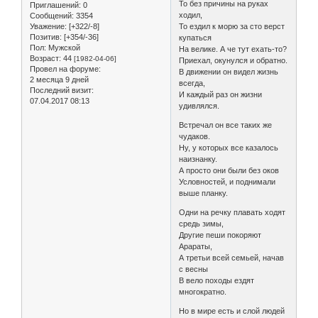
То без причины на руках
Приглашений:
0
ходил,
Сообщений:
3354
То ездил к морю за сто верст
Уважение:
[+322/-8]
Позитив:
[+354/-36]
купаться
Пол:
Мужской
На велике. А че тут ехать-то?
Возраст:
44
[1982-04-06]
Приехал, окунулся и обратно.
Провел на форуме:
В движении он видел жизнь
2 месяца 9 дней
всегда,
Последний визит:
И каждый раз он жизни
07.04.2017 08:13
удивлялся.
Встречал он все таких же
чудаков.
Ну, у которых все казалось
наизнанку.
А просто они были без оков
Условностей, и поднимали
выше планку.
Одни на речку плавать ходят
средь зимы,
Другие пеши покоряют
Арараты,
А третьи всей семьей, начав
с весны
В вело походы ездят
многократно.
Но в мире есть и слой людей