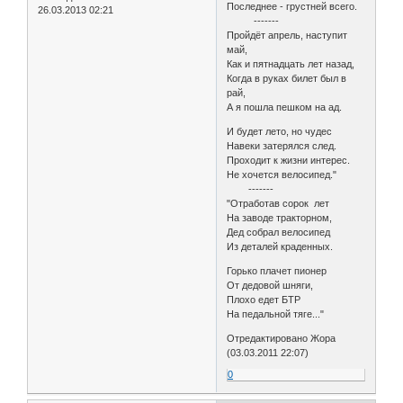
Последнее - грустней всего.
26.03.2013 02:21
-------
Пройдёт апрель, наступит
май,
Как и пятнадцать лет назад,
Когда в руках билет был в
рай,
А я пошла пешком на ад.
И будет лето, но чудес
Навеки затерялся след.
Проходит к жизни интерес.
Не хочется велосипед."
-------
"Отработав сорок лет
На заводе тракторном,
Дед собрал велосипед
Из деталей краденных.
Горько плачет пионер
От дедовой шняги,
Плохо едет БТР
На педальной тяге..."
Отредактировано Жора
(03.03.2011 22:07)
0