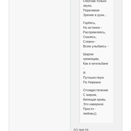
Обогнав только
звуки,
Переливая
Зрение в руки...
Горбясь,
Но истинно -
Распрямляясь,
Скалясь,
Словно -
Всем улыбаясь -
Шаром
гремящим,
Как в кегельбане
-
Я
Путешествую
По Нирване
Отождествление
C миром,
Кипящая кровь.
Это наверное
Просто -
любовь))
(с) чье-то