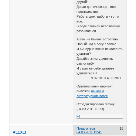
другой:
Диван да телевизор - все
пространство.
Работа, дом, работа - вот и
все.
В воде стоячей невозможно
развиваться.
А вам на байках встретить
Новый Год в лесу слабо?
И Кинбурна пески исколесить
удастся?
Давайте этим удивлять
самих себя,
И сами же себе давайте
удивляться!!!
9.02.2010-4.03.2011
Оригинальный вариант
выложен
на моем
литературном блоге
Отредактировано retivoy
(04.03.2011 18:23)
+1
Поделиться
18
ALEXEI
04.03.2011 19:41