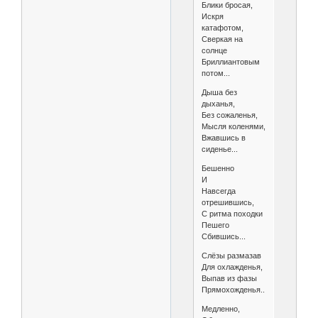
Блики бросая,
Искря
катафотом,
Сверкая на
солнце
Бриллиантовым
потом...
Дыша без
дыханья,
Без сожаленья,
Мысля коленями,
Вжавшись в
сиденье...
Бешенно
И
Навсегда
отрешившись,
С ритма походки
Пешего
Сбившись...
Слёзы размазав
Для охлажденья,
Выпав из фазы
Прямохожденья...
Медленно,