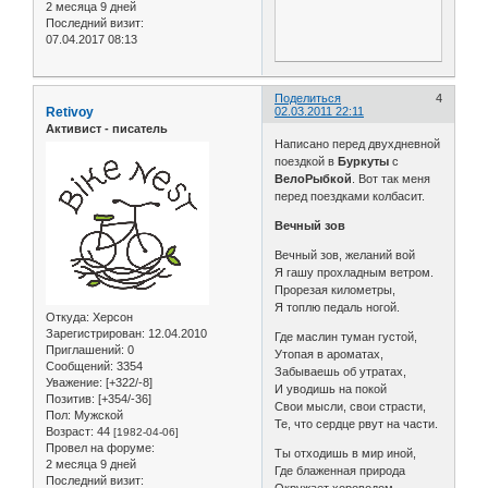
2 месяца 9 дней
Последний визит:
07.04.2017 08:13
Поделиться
4
Retivoy
02.03.2011 22:11
Активист - писатель
Написано перед двухдневной
поездкой в
Буркуты
с
ВелоРыбкой
. Вот так меня
перед поездками колбасит.
Вечный зов
Вечный зов, желаний вой
Я гашу прохладным ветром.
Прорезая километры,
Я топлю педаль ногой.
Откуда:
Херсон
Зарегистрирован
: 12.04.2010
Где маслин туман густой,
Приглашений:
0
Утопая в ароматах,
Сообщений:
3354
Забываешь об утратах,
Уважение:
[+322/-8]
И уводишь на покой
Позитив:
[+354/-36]
Свои мысли, свои страсти,
Пол:
Мужской
Те, что сердце рвут на части.
Возраст:
44
[1982-04-06]
Провел на форуме:
Ты отходишь в мир иной,
2 месяца 9 дней
Где блаженная природа
Последний визит:
Окружает хороводом,