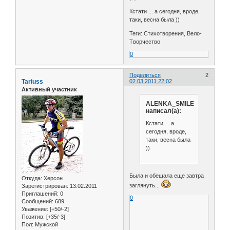
Кстати ... а сегодня, вроде,
таки, весна была ))
Теги: Стихотворения, Вело-
Творчество
0
Поделиться
2
Tariuss
02.03.2011 22:02
Активный участник
ALENKA_SMILE
написал(а):
Кстати ... а
сегодня, вроде,
таки, весна была
))
Была и обещала еще завтра
Откуда:
Херсон
заглянуть...
Зарегистрирован
: 13.02.2011
Приглашений:
0
0
Сообщений:
689
Уважение:
[+50/-2]
Позитив:
[+35/-3]
Пол:
Мужской