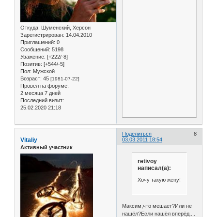
Откуда:
Шуменский, Херсон
Зарегистрирован
: 14.04.2010
Приглашений:
0
Сообщений:
5198
Уважение:
[+222/-8]
Позитив:
[+544/-5]
Пол:
Мужской
Возраст:
45
[1981-07-22]
Провел на форуме:
2 месяца 7 дней
Последний визит:
25.02.2020 21:18
Поделиться
8
Vitaliy
03.03.2011 18:54
Активный участник
retivoy
написал(а):
Хочу такую жену!
Максим,что мешает?Или не
нашёл?Если нашёл вперёд....