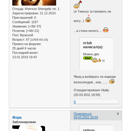
Откуда:
Kherson Shengeliy str. 1
(я Тимоху остановить не
Зарегистрирован
: 21.12.2010
Приглашений:
0
могу...)
Сообщений:
1197
Уважение:
[+39/-37]
Позитив:
[+46/-21]
...а стихи ничего....
Пол:
Мужской
Возраст:
67
[1958-09-24]
zclub
Провел на форуме:
написал(а):
25 дней 6 часов
Последний визит:
Можно две
13.01.2019 19:43
!!!
Явор,а выбирать по маркам
велосипедов , или........
Отредактировано Vitaliy
(03.03.2011 18:59)
0
Поделиться
9
Жора
03.03.2011 20:03
Заблокирован
retivoy