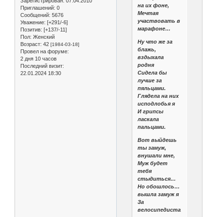
Зарегистрирован
: 07.04.2010
на их фоне,
Приглашений:
0
Мечтая
Сообщений:
5676
участвовать в
Уважение:
[+291/-6]
марафоне…
Позитив:
[+137/-11]
Пол:
Женский
Ну что же за
Возраст:
42
[1984-03-18]
блажь,
Провел на форуме:
вздыхала
2 дня 10 часов
родня
Последний визит:
Сидела бы
22.01.2024 18:30
лучше за
пяльцами.
Глядела на них
исподлобья я
И грипсы
ласкала
пальцами.
Вот выйдешь
ты замуж,
внушали мне,
Муж будет
тебя
стыдиться…
Но обошлось…
вышла замуж я
За
велосипедиста…