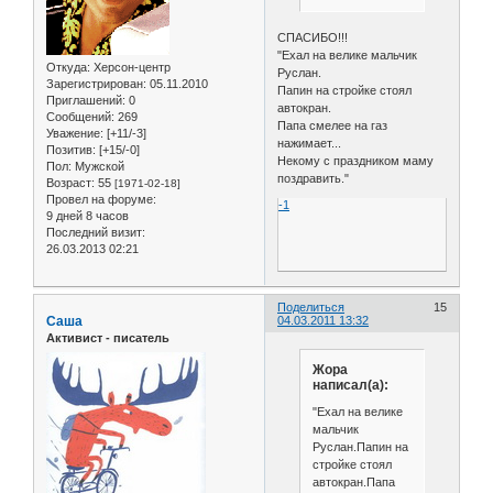
СПАСИБО!!!
"Ехал на велике мальчик
Откуда:
Херсон-центр
Руслан.
Зарегистрирован
: 05.11.2010
Папин на стройке стоял
Приглашений:
0
автокран.
Сообщений:
269
Папа смелее на газ
Уважение:
[+11/-3]
нажимает...
Позитив:
[+15/-0]
Некому с праздником маму
Пол:
Мужской
поздравить."
Возраст:
55
[1971-02-18]
Провел на форуме:
-1
9 дней 8 часов
Последний визит:
26.03.2013 02:21
Поделиться
15
Саша
04.03.2011 13:32
Активист - писатель
Жора
написал(а):
"Ехал на велике
мальчик
Руслан.Папин на
стройке стоял
автокран.Папа