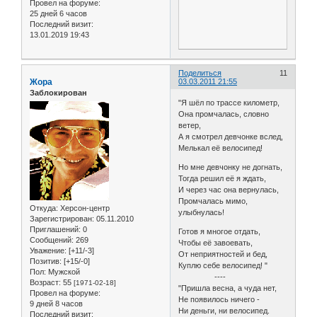
Провел на форуме:
25 дней 6 часов
Последний визит:
13.01.2019 19:43
Поделиться
11
Жора
03.03.2011 21:55
Заблокирован
"Я шёл по трассе километр,
Она промчалась, словно
ветер,
А я смотрел девчонке вслед,
Мелькал её велосипед!
Но мне девчонку не догнать,
Тогда решил её я ждать,
И через час она вернулась,
Промчалась мимо,
Откуда:
Херсон-центр
улыбнулась!
Зарегистрирован
: 05.11.2010
Приглашений:
0
Готов я многое отдать,
Сообщений:
269
Чтобы её завоевать,
Уважение:
[+11/-3]
От неприятностей и бед,
Позитив:
[+15/-0]
Куплю себе велосипед! "
Пол:
Мужской
----
Возраст:
55
[1971-02-18]
"Пришла весна, а чуда нет,
Провел на форуме:
Не появилось ничего -
9 дней 8 часов
Ни деньги, ни велосипед.
Последний визит: