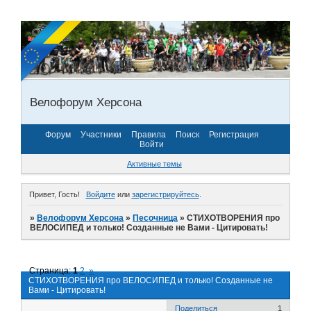
Велофорум Херсона
Форум
Участники
Правила
Поиск
Регистрация
Войти
Активные темы
Привет, Гость!
Войдите
или
зарегистрируйтесь
.
»
Велофорум Херсона
»
Песочница
»
СТИХОТВОРЕНИЯ про
ВЕЛОСИПЕД и только! Созданные не Вами - Цитировать!
Страница:
1
2
»
СТИХОТВОРЕНИЯ про ВЕЛОСИПЕД и только! Созданные не
Вами - Цитировать!
Поделиться
1