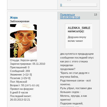
0
Поделиться
13
Жора
03.03.2011 23:16
Заблокирован
ALENKA_SMILE
написал(а):
Дедушка внуку
велик чинил
два куплета в предыдущем
сообщении последний опус
Откуда:
Херсон-центр
как раз с этого стишка
Зарегистрирован
: 05.11.2010
переделан
Приглашений:
0
продолжим?
Сообщений:
269
"Брать не стал дедуля с
Уважение:
[+11/-3]
внучека бабла,
Позитив:
[+15/-0]
Родственные связи - всё
Пол:
Мужской
понятно.
Возраст:
55
[1971-02-18]
Руль убрал, поставил два
Провел на форуме:
больших седла -
9 дней 8 часов
Мелочь, ерунда, а как
Последний визит:
26.03.2013 02:21
приятно!
Подогрев педалей,