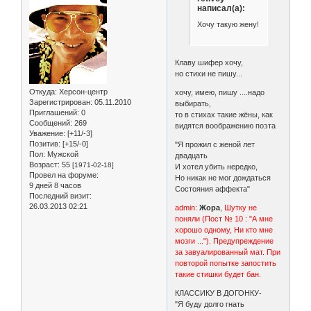
написал(а):
Хочу такую жену!
Клаву шифер хочу,
но стихи не пишу...
Откуда:
Херсон-центр
хочу, имею, пишу ....надо
Зарегистрирован
: 05.11.2010
выбирать,
Приглашений:
0
то в стихах такие жёны, как
Сообщений:
269
видятся воображению поэта
Уважение:
[+11/-3]
Позитив:
[+15/-0]
"Я прожил с женой лет
Пол:
Мужской
двадцать
Возраст:
55
[1971-02-18]
И хотел убить нередко,
Провел на форуме:
Но никак не мог дождаться
9 дней 8 часов
Состояния аффекта"
Последний визит:
26.03.2013 02:21
admin:
Жора
,
Шутку не
поняли (Пост № 10 : "А мне
хорошо одному, Ни кто мне
мозги ..."). Предупреждение
за завуалированный мат. При
повторой попытке запостить
такие стишки будет бан.
КЛАССИКУ В ДОГОНКУ-
"Я буду долго гнать