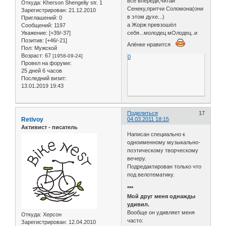
всё впереди,читай
Откуда:
Kherson Shengeliy str. 1
Сенеку,притчи Соломона(они
Зарегистрирован
: 21.12.2010
в этом духе...)
Приглашений:
0
а Жорж превзошёл
Сообщений:
1197
себя...молодец мОлодец..и
Уважение:
[+39/-37]
Позитив:
[+46/-21]
Алёнке нравится
Пол:
Мужской
Возраст:
67
[1958-09-24]
0
Провел на форуме:
25 дней 6 часов
Последний визит:
13.01.2019 19:43
Поделиться
17
Retivoy
04.03.2011 18:15
Активист - писатель
Написан специально к
одноименному музыкально-
поэтическому творческому
вечеру.
Подредактирован только что
под велотематику.
***
Мой друг меня однажды
удивил.
Вообще он удивляет меня
Откуда:
Херсон
часто:
Зарегистрирован
: 12.04.2010