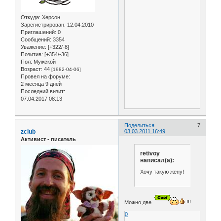
Откуда:
Херсон
Зарегистрирован
: 12.04.2010
Приглашений:
0
Сообщений:
3354
Уважение:
[+322/-8]
Позитив:
[+354/-36]
Пол:
Мужской
Возраст:
44
[1982-04-06]
Провел на форуме:
2 месяца 9 дней
Последний визит:
07.04.2017 08:13
Поделиться
7
zclub
03.03.2011 16:49
Активист - писатель
retivoy
написал(а):
Хочу такую жену!
Можно две
!!!
0