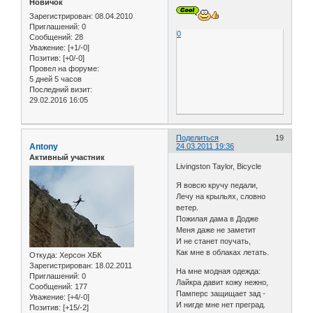
Новичок
Зарегистрирован
: 08.04.2010
Приглашений:
0
0
Сообщений:
28
Уважение:
[+1/-0]
Позитив:
[+0/-0]
Провел на форуме:
5 дней 5 часов
Последний визит:
29.02.2016 16:05
Поделиться
19
Antony
24.03.2011 19:36
Активный участник
Livingston Taylor, Bicycle
Я вовсю кручу педали,
Лечу на крыльях, словно
ветер.
Пожилая дама в Додже
Меня даже не заметит
И не станет поучать,
Как мне в облаках летать.
Откуда:
Херсон ХБК
Зарегистрирован
: 18.02.2011
На мне модная одежда:
Приглашений:
0
Лайкра давит кожу нежно,
Сообщений:
177
Памперс защищает зад -
Уважение:
[+4/-0]
И нигде мне нет преград.
Позитив:
[+15/-2]