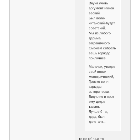
Внука учить
аргумент нужен
веский.
Был велик
китайский-будет
советский.
Мы из любого
дерьма
заграничного
Сможем собрать
вещь гораздо
приличнее.
Мальчик, увидев
свой велик
монстрический,
Громко сопя,
зарыдал
истерически.
Видно не в прок
ему дедов
талант.
Лучше б ты,
деда, был
дилетант...
то же (с) чье-то