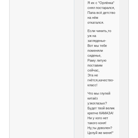
Я их с "Орлёнка"
снял постарался,
Папа всё детство
на нём
откатался.
Если чинить,то
уж на
загляденье-
Вот мы тебе
поменяли
сиденье,
Раму литую
поставим
сейчас,
Эта не
гнётся,качество-
класс!
Что мы глупей
китаёз
узкоглазых?
Будет твой велик
крепче КАМАЗА!
Ни у кого нет
такого коня!
Ну,ты доволен?
Целуй же меня!"