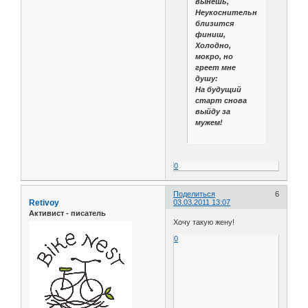
вынешь,
Неукоснительно
близится
финиш,
Холодно,
мокро, но
греет мне
душу:
На будущий
старт снова
выйду за
мужем!
0
Поделиться
6
Retivoy
03.03.2011 13:07
Активист - писатель
Хочу такую жену!
0