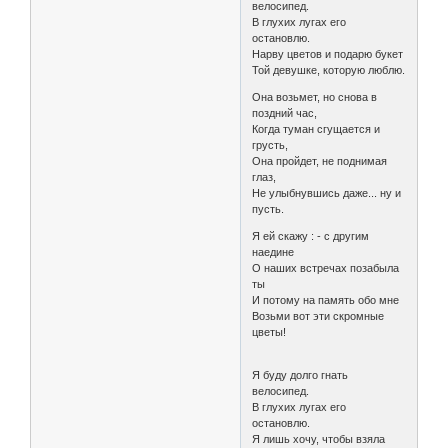
велосипед.
В глухих лугах его
остановлю.
Нарву цветов и подарю букет
Той девушке, которую люблю.
Она возьмет, но снова в
поздний час,
Когда туман сгущается и
грусть,
Она пройдет, не поднимая
глаз,
Не улыбнувшись даже... ну и
пусть.
Я ей скажу : - с другим
наедине
О наших встречах позабыла
ты
И потому на память обо мне
Возьми вот эти скромные
цветы!
Я буду долго гнать
велосипед.
В глухих лугах его
остановлю.
Я лишь хочу, чтобы взяла