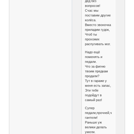
дед без
вопросов!
Счас мы
поставим другие
колёса.
Вместо звоночка
приладим гудок,
Чтоб ты
прохожих
распугивать мог.
Надо ещё
поменять и
педали.
Что за фигню
твоим предкам
продали?
Тут в гараже у
меня есть запас,
Эти тебе
подойдут в
самый раз!
Супер
педали,прочней,чем
гантели!
Раньше уж
велики делать
умели.