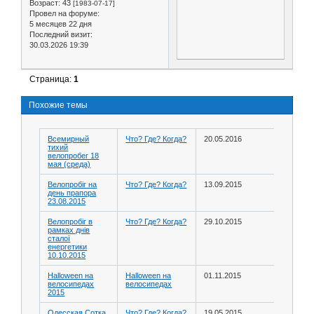
Возраст:
43
[1983-07-17]
Провел на форуме:
5 месяцев 22 дня
Последний визит:
30.03.2026 19:39
Страница:
1
Похожие темы
Всемирный
Что? Где? Когда?
20.05.2016
тихий
велопробег 18
мая (среда)
Велопробіг на
Что? Где? Когда?
13.09.2015
день прапора
23.08.2015
Велопробіг в
Что? Где? Когда?
29.10.2015
рамках днів
сталої
енергетики
10.10.2015
Halloween на
Halloween на
01.11.2015
велосипедах
велосипедах
2015
Одесская Сотка
Что? Где? Когда?
19.05.2015