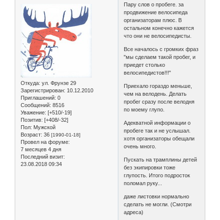
Пару слов о пробеге. за
продвижение велосипеда
организаторам плюс. В
остальном конечно кажется
что они не велосипедисты.
Все началось с громких фраз
"мы сделаем такой пробег, и
приедет столько
велосипедистов!!!"
Откуда:
ул. Фрунзе 29
Приехало гораздо меньше,
Зарегистрирован
: 10.12.2010
чем на велодень. Делать
Приглашений:
0
пробег сразу после велодня
Сообщений:
8516
по моему глупо.
Уважение:
[+510/-19]
Позитив:
[+408/-32]
Адекватной информации о
Пол:
Мужской
пробеге так и не услышал.
Возраст:
36
[1990-01-18]
хотя организаторы обещали
Провел на форуме:
очень много.
7 месяцев 4 дня
Последний визит:
Пускать на трамплины детей
23.08.2018 09:34
без экипировки тоже
глупость. Итого подросток
поломал руку...
даже листовки нормально
сделать не могли. (Смотри
адреса)