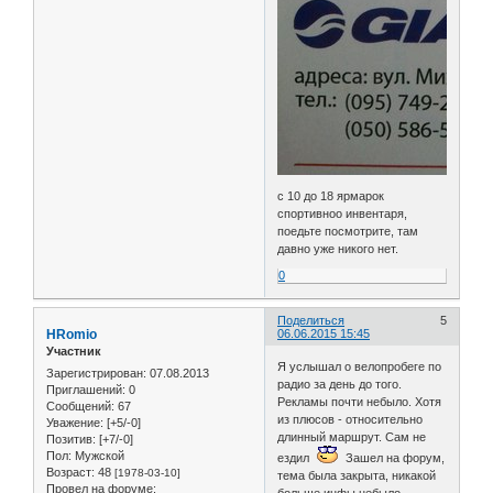
с 10 до 18 ярмарок
спортивноо инвентаря,
поедьте посмотрите, там
давно уже никого нет.
0
Поделиться
5
HRomio
06.06.2015 15:45
Участник
Я услышал о велопробеге по
Зарегистрирован
: 07.08.2013
радио за день до того.
Приглашений:
0
Рекламы почти небыло. Хотя
Сообщений:
67
из плюсов - относительно
Уважение:
[+5/-0]
длинный маршрут. Сам не
Позитив:
[+7/-0]
Пол:
Мужской
ездил
Зашел на форум,
Возраст:
48
[1978-03-10]
тема была закрыта, никакой
Провел на форуме:
больше инфы небыло.