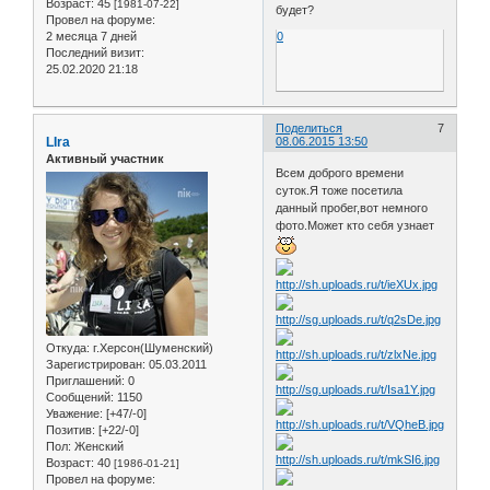
Возраст:
45
[1981-07-22]
будет?
Провел на форуме:
2 месяца 7 дней
0
Последний визит:
25.02.2020 21:18
Поделиться
7
LIra
08.06.2015 13:50
Активный участник
Всем доброго времени
суток.Я тоже посетила
данный пробег,вот немного
фото.Может кто себя узнает
Откуда:
г.Херсон(Шуменский)
Зарегистрирован
: 05.03.2011
Приглашений:
0
Сообщений:
1150
Уважение:
[+47/-0]
Позитив:
[+22/-0]
Пол:
Женский
Возраст:
40
[1986-01-21]
Провел на форуме: