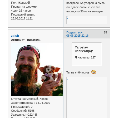
Пол:
Женский
воскресенье уверенна было
Провел на форуме:
бы вдвое больше что 6го
4 дня 16 часов
числа,что 30 го на велодне
Последний визит:
0
26.08.2017 11:11
Поделиться
15
zclub
08.06.2015 22:16
Активист - писатель
Yaroslav
написал(а):
Я насчитал 127
Ты не учёл оргов
0
Откуда:
Шуменский, Херсон
Зарегистрирован
: 14.04.2010
Приглашений:
0
Сообщений:
5198
Уважение:
[+222/-8]