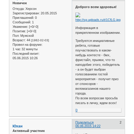
Новичок
Доброго всем здоровья!
Откуда:
Херсон
Зарегистрирован
: 20.05.2015
Приглашений:
0
Сообщений:
1
Уважение:
[+0/-0]
Информация в
Позитив:
[+0/-0]
прикрепленном изображении.
Пол:
Мужской
Возраст:
44
[1982-02-03]
Требуются инициативные
Провел на форуме:
ребята, готовые
1 час 32 минуты
поучаствовать в каком-
Последний визит:
нибудь контесте - бмх,
05.06.2015 10:26
фристайл, прыжки, что-то
наподобие этого, победитель
- а он будет выбран
голосованием гостей
мероприятия - получит приз
от спонсоров -
веломагазинов нашего
города.
По всем вопросам просьба
писать в личку, ждем всех!
0
Поделиться
2
Юхан
06.06.2015 14:22
Активный участник