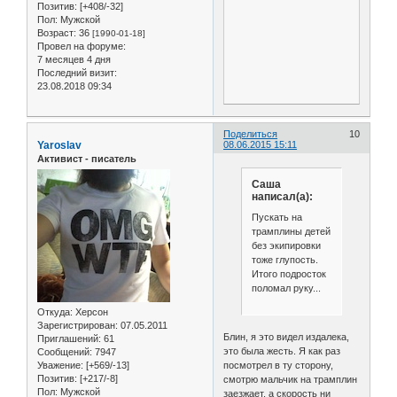
Позитив:
[+408/-32]
Пол:
Мужской
Возраст:
36
[1990-01-18]
Провел на форуме:
7 месяцев 4 дня
Последний визит:
23.08.2018 09:34
Поделиться
10
Yaroslav
08.06.2015 15:11
Активист - писатель
Саша
написал(а):
Пускать на
трамплины детей
без экипировки
тоже глупость.
Итого подросток
поломал руку...
Откуда:
Херсон
Зарегистрирован
: 07.05.2011
Блин, я это видел издалека,
Приглашений:
61
это была жесть. Я как раз
Сообщений:
7947
посмотрел в ту сторону,
Уважение:
[+569/-13]
Позитив:
[+217/-8]
смотрю мальчик на трамплин
Пол:
Мужской
заезжает, а скорость ни