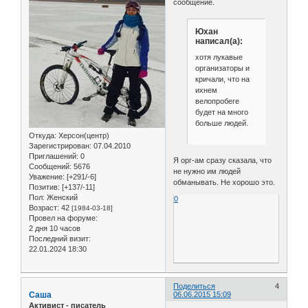
сообщение.
Юхан
написал(а):
хотя лукавые
организаторы и
кричали, что на
ихнем
велопробеге
будет на много
больше людей.
Откуда:
Херсон(центр)
Зарегистрирован
: 07.04.2010
Приглашений:
0
Я орг-ам сразу сказала, что
Сообщений:
5676
не нужно им людей
Уважение:
[+291/-6]
обманывать. Не хорошо это.
Позитив:
[+137/-11]
Пол:
Женский
0
Возраст:
42
[1984-03-18]
Провел на форуме:
2 дня 10 часов
Последний визит:
22.01.2024 18:30
Поделиться
4
Саша
06.06.2015 15:09
Активист - писатель