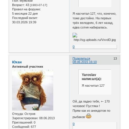
Пол:
Мужской
Возраст:
43
[1983-07-17]
Провел на форуме:
Я насчитал 127, что, конечно,
5 месяцев 22 дня
Последний визит:
тоже достойно. На первых
30.03.2026 19:39
трёх велоднях, 6 лет назад,
едва сотня набиралась.
0
Поделиться
13
Юхан
08.06.2015 16:10
Активный участник
Yaroslav
написал(а):
Я насчитал 127
Ой, да ладно тебе, +- 170
человек! Пустяки !
Прям как из анекдотов по
Откуда:
Остров
рыбаков
Зарегистрирован
: 08.06.2013
Приглашений:
0
0
Сообщений:
677