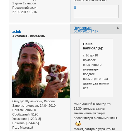
1 день 19 часов
0
Последний визит:
27.05.2017 15:16
Поделиться
6
zclub
06.06.2015 17:17
Активист - писатель
Саша
написал(а):
с 10 до 18
ярмарок
спортивного
инвентаря,
поедьте
посмотрите, там
давно уже никого
нет.
Откуда:
Шуменский, Херсон
Мы с Женей были где-то
Зарегистрирован
: 14.04.2010
13.30, веломагазины
Приглашений:
0
заканчивали укладку
Сообщений:
5198
велосипедов в свои машины.
Уважение:
[+222/-8]
Позитив:
[+544/-5]
Пол:
Мужской
Может, завтра с утра кто-то