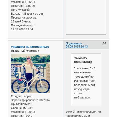
Уважение:
[+25/-2]
Позитив:
[+138/-2]
Пол:
Мужской
Возраст:
38
[1987-09-26]
Провел на форуме:
13 дней 3 часа
Последний визит:
12.03.2020 19:34
Поделиться
14
украинка на велосипеде
08.06.2015 16:43
Активный участник
Yaroslav
написал(а):
Я насчитал 127,
что, конечно,
тоже достойно.
На первых трёх
велоднях, 6 лет
назад, едва
сотня
Откуда:
Таврик
набиралась.
Зарегистрирован
: 31.08.2014
Приглашений:
0
Сообщений:
314
если б такие мероприятия
Уважение:
[+20/-2]
Позитив:
[+10/-0]
проводились бы в