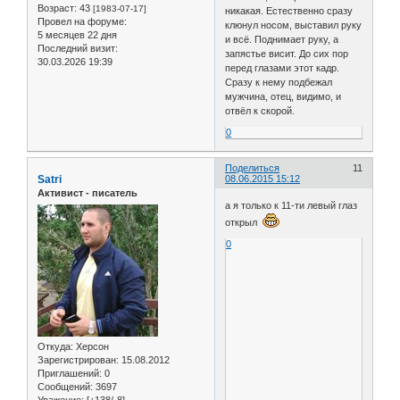
Возраст:
43
[1983-07-17]
никакая. Естественно сразу
Провел на форуме:
клюнул носом, выставил руку
5 месяцев 22 дня
и всё. Поднимает руку, а
Последний визит:
запястье висит. До сих пор
30.03.2026 19:39
перед глазами этот кадр.
Сразу к нему подбежал
мужчина, отец, видимо, и
отвёл к скорой.
0
Поделиться
11
Satri
08.06.2015 15:12
Активист - писатель
а я только к 11-ти левый глаз
открыл
0
Откуда:
Херсон
Зарегистрирован
: 15.08.2012
Приглашений:
0
Сообщений:
3697
Уважение:
[+138/-8]