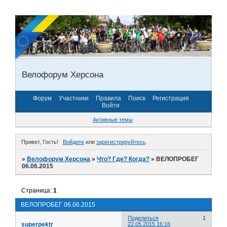
Велофорум Херсона
Форум
Участники
Правила
Поиск
Регистрация
Войти
Активные темы
Привет, Гость!
Войдите
или
зарегистрируйтесь
.
»
Велофорум Херсона
»
Что? Где? Когда?
»
ВЕЛОПРОБЕГ
06.06.2015
Страница:
1
ВЕЛОПРОБЕГ 06.06.2015
Поделиться
1
superpektr
22.05.2015 16:16