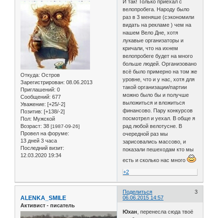
И так! Только приехал с
велопробега. Народу было
раз в 3 меняше (сэкономили
видать на рекламе ) чем на
нашем Вело Дне, хотя
лукавые организаторы и
кричали, что на ихнем
велопробеге будет на много
больше людей. Организовано
всё было примерно на том же
Откуда:
Остров
уровне, что и у нас, хотя для
Зарегистрирован
: 08.06.2013
такой организации/партии
Приглашений:
0
можно было бы и получше
Сообщений:
677
выложиться и вложиться
Уважение:
[+25/-2]
финансово. Пару конкурсов
Позитив:
[+138/-2]
посмотрел и уехал. В обще я
Пол:
Мужской
Возраст:
38
рад любой велотусне. В
[1987-09-26]
Провел на форуме:
очередной раз мы
13 дней 3 часа
зарисовались массово, и
Последний визит:
показали пешеходам кто мы
12.03.2020 19:34
есть и сколько нас много
+2
Поделиться
3
ALENKA_SMILE
06.06.2015 14:57
Активист - писатель
Юхан
, перенесла сюда твоё