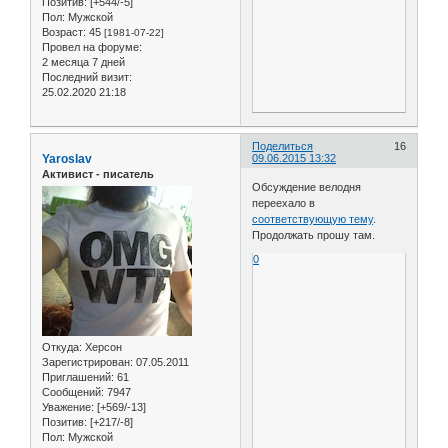
Позитив:
[+544/-5]
Пол:
Мужской
Возраст:
45
[1981-07-22]
Провел на форуме:
2 месяца 7 дней
Последний визит:
25.02.2020 21:18
Поделиться
16
Yaroslav
09.06.2015 13:32
Активист - писатель
Обсуждение велодня
переехало в
соответствующую тему
.
Продолжать прошу там.
0
Откуда:
Херсон
Зарегистрирован
: 07.05.2011
Приглашений:
61
Сообщений:
7947
Уважение:
[+569/-13]
Позитив:
[+217/-8]
Пол:
Мужской