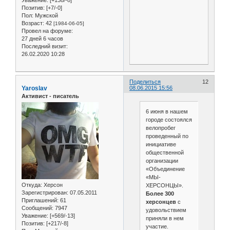
Позитив:
[+7/-0]
Пол:
Мужской
Возраст:
42
[1984-06-05]
Провел на форуме:
27 дней 6 часов
Последний визит:
26.02.2020 10:28
Поделиться
12
Yaroslav
08.06.2015 15:56
Активист - писатель
6 июня в нашем
городе состоялся
велопробег
проведенный по
инициативе
общественной
организации
«Объединение
«МЫ-
Откуда:
Херсон
ХЕРСОНЦЫ».
Зарегистрирован
: 07.05.2011
Более 300
Приглашений:
61
херсонцев
с
Сообщений:
7947
удовольствием
Уважение:
[+569/-13]
приняли в нем
Позитив:
[+217/-8]
участие.