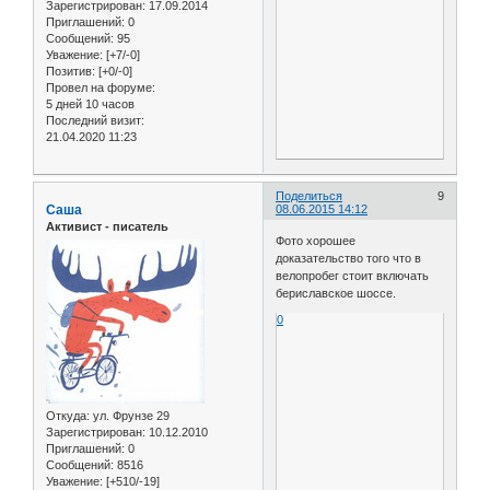
Зарегистрирован
: 17.09.2014
Приглашений:
0
Сообщений:
95
Уважение:
[+7/-0]
Позитив:
[+0/-0]
Провел на форуме:
5 дней 10 часов
Последний визит:
21.04.2020 11:23
Поделиться
9
Саша
08.06.2015 14:12
Активист - писатель
Фото хорошее
доказательство того что в
велопробег стоит включать
бериславское шоссе.
0
Откуда:
ул. Фрунзе 29
Зарегистрирован
: 10.12.2010
Приглашений:
0
Сообщений:
8516
Уважение:
[+510/-19]