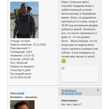
Юрич, отличные фото,
спасибо! Недаром возил с
собой огромный штатив!
Фотки выложу в ближайшее
время. Жаль, не додумался
сфоткаться 3-го мая, когда в
18:00 под проливным дождем
добрался домой. Промокло
все, что могло промокнуть и
даже то, что не должно
Откуда:
Остров
было... Жена сказала, что ни
Зарегистрирован
: 15.11.2010
когда еще не видела меня
Приглашений:
0
такого грязного и мокрого как
Сообщений:
3183
сейчас. А она повидала на
Уважение:
[+213/-5]
своем веку жизни со мной...
Позитив:
[+553/-18]
Пол:
Мужской
Провел на форуме:
+1
3 месяца 0 дней
Последний визит:
22.02.2024 20:09
Поделиться
9
Alexsandr
06.05.2015 20:02
Активист - писатель
Николаевич
Шо там с фото?