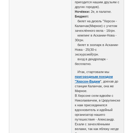
пригодится нашим друзьям с
других городов).
Ночёвки:
2е, в палатке.
Бюджет:
билет на дизель "Херсон -
Каланчак(Мирное) с учетом
зачехлённого вела - 16грн.
кемпинг в Аскании-Нова -
30грн.
билет в зоопарк в Аскании-
Нова - 25(30-с
экскурсией)грн.
вход в дендропарк -
бесплатно.
Итак, стартовали мы
пригородным поездом
"Херсон-Вадим
", доехав до
станции Каланчак, она же
Мирное.
В Херсоне сели вдвоём с
Николаевичем, в Цюрупинске
к нам присоединился
вдохновитель и идейный
организатор нашего
путешествия - Александр.
Ехали с зачехлёнными
велами, так как яблоку негде