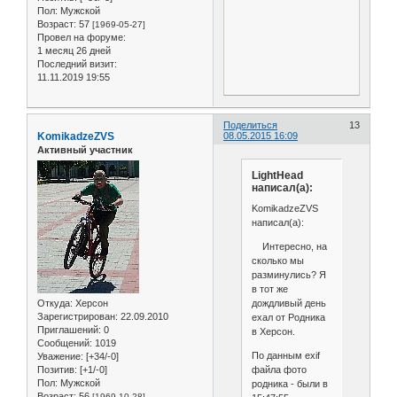
Пол:
Мужской
Возраст:
57
[1969-05-27]
Провел на форуме:
1 месяц 26 дней
Последний визит:
11.11.2019 19:55
Поделиться
13
KomikadzeZVS
08.05.2015 16:09
Активный участник
LightHead
написал(а):
KomikadzeZVS
написал(а):
Интересно, на
сколько мы
разминулись? Я
в тот же
дождливый день
Откуда:
Херсон
Зарегистрирован
: 22.09.2010
ехал от Родника
Приглашений:
0
в Херсон.
Сообщений:
1019
По данным exif
Уважение:
[+34/-0]
файла фото
Позитив:
[+1/-0]
Пол:
Мужской
родника - были в
Возраст:
56
[1969-10-28]