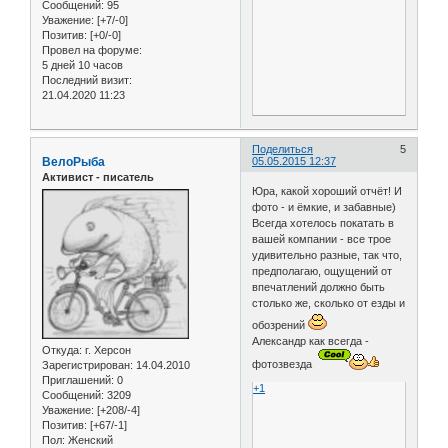
Сообщений:
95
Уважение:
[+7/-0]
Позитив:
[+0/-0]
Провел на форуме:
5 дней 10 часов
Последний визит:
21.04.2020 11:23
Поделиться
5
ВелоРыба
05.05.2015 12:37
Активист - писатель
Юра, какой хороший отчёт! И
фото - и ёмкие, и забавные)
Всегда хотелось покатать в
вашей компании - все трое
удивительно разные, так что,
предполагаю, ощущений от
впечатлений должно быть
столько же, сколько от езды и
обозрений
Александр как всегда -
Откуда:
г. Херсон
фотозвезда
Зарегистрирован
: 14.04.2010
Приглашений:
0
+1
Сообщений:
3209
Уважение:
[+208/-4]
Позитив:
[+67/-1]
Пол:
Женский