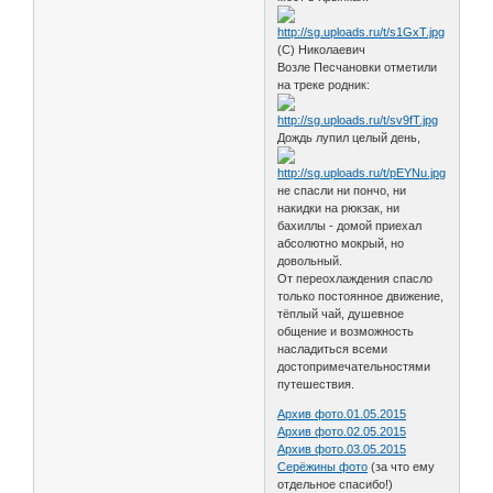
(С) Николаевич
Возле Песчановки отметили
на треке родник:
Дождь лупил целый день,
не спасли ни пончо, ни
накидки на рюкзак, ни
бахиллы - домой приехал
абсолютно мокрый, но
довольный.
От переохлаждения спасло
только постоянное движение,
тёплый чай, душевное
общение и возможность
насладиться всеми
достопримечательностями
путешествия.
Архив фото.01.05.2015
Архив фото.02.05.2015
Архив фото.03.05.2015
Серёжины фото
(за что ему
отдельное спасибо!)