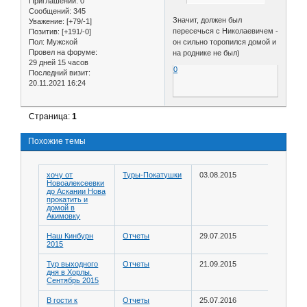
Приглашений:
0
Сообщений:
345
Значит, должен был
Уважение:
[+79/-1]
пересечься с Николаевичем -
Позитив:
[+191/-0]
Пол:
Мужской
он сильно торопился домой и
Провел на форуме:
на роднике не был)
29 дней 15 часов
0
Последний визит:
20.11.2021 16:24
Страница:
1
Похожие темы
хочу от
Туры-Покатушки
03.08.2015
Новоалексеевки
до Аскании Нова
прокатить и
домой в
Акимовку
Наш Кинбурн
Отчеты
29.07.2015
2015
Тур выходного
Отчеты
21.09.2015
дня в Хорлы.
Сентябрь 2015
В гости к
Отчеты
25.07.2016