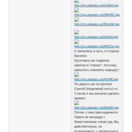
и тронулись в путь, в сторону
Каховки.
Грунтовка нас подвела -
завязли в "говнах", поэтому,
пришлось изменить маршрут:
По дороге нас встретили
Сергей (Недалекий гость) со
Стасом и мы решили сделать
привал:
Потом, к нам присоединился
Павел на лигераде с
божественным соком (да, Вы,
действительно, не
ослышались), с жадностью и