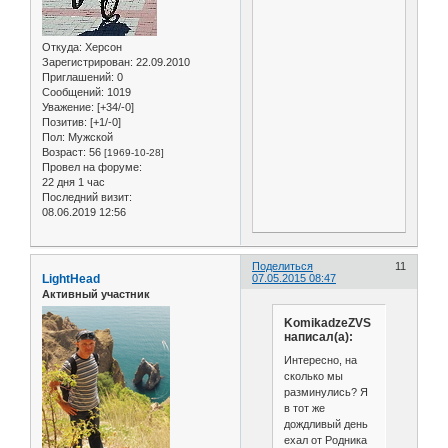
Откуда:
Херсон
Зарегистрирован
: 22.09.2010
Приглашений:
0
Сообщений:
1019
Уважение:
[+34/-0]
Позитив:
[+1/-0]
Пол:
Мужской
Возраст:
56
[1969-10-28]
Провел на форуме:
22 дня 1 час
Последний визит:
08.06.2019 12:56
Поделиться
11
LightHead
07.05.2015 08:47
Активный участник
KomikadzeZVS
написал(а):
Интересно, на
сколько мы
разминулись? Я
в тот же
дождливый день
ехал от Родника