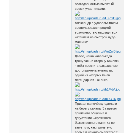
благодарностью выпитый
всеми участниками.
Александр с удовольствием
воспользовался редкой
возможностью насладиться
катанием на быстрой чудо-
машине:
Далее, наша кавалькада
тронулась в сторону Каховки,
чтобы посетить сакральные
достопримечательности,
одной из которых была
Легендарная Тачанка.
Привал на ночёвку сделали
на берегу канала. За время
приятного общения и
дегустации Серёжиного
божественного напитка не
заметили, как пролетело
время и начало смеркаться: