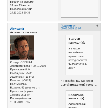
Провел на форуме:
24 дня 13 часов
Последний визит:
24.11.2023 20:38
Поделиться
6
Alexsandr
05.05.2015 13:07
Активист - писатель
AlexxxK
написал(а):
а в каком
населённом
пункте точно
находиться тот
Откуда:
ОЛЕШКИ
чудосказочный
Зарегистрирован
: 20.12.2010
дом?
Приглашений:
0
Сообщений:
2572
Уважение:
[+134/-0]
Позитив:
[+36/-3]
г. Таврийск, там где живет
Пол:
Мужской
Сергей (
Недалекий гость
)...
Возраст:
57
[1969-05-27]
Провел на форуме:
ВелоРыба
1 месяц 26 дней
написал(а):
Последний визит:
11.11.2019 19:55
Александр как
всегда -