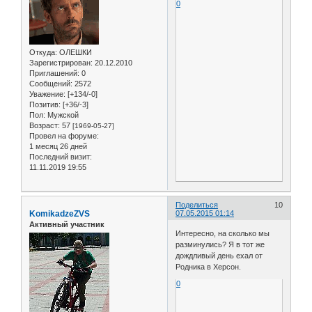
0
Откуда:
ОЛЕШКИ
Зарегистрирован
: 20.12.2010
Приглашений:
0
Сообщений:
2572
Уважение:
[+134/-0]
Позитив:
[+36/-3]
Пол:
Мужской
Возраст:
57
[1969-05-27]
Провел на форуме:
1 месяц 26 дней
Последний визит:
11.11.2019 19:55
Поделиться
10
KomikadzeZVS
07.05.2015 01:14
Активный участник
Интересно, на сколько мы
разминулись? Я в тот же
дождливый день ехал от
Родника в Херсон.
0