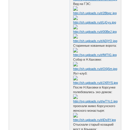
Вид на ГЭС:
Старинные кованные ворота:
Собор в Н.Каховке:
Яхт-клуб:
После Н.Каховки в Корсунке
полюбовались эко-домом:
проехали мимо Корсунского
женского монастыря:
Отыскали старый козацкий
мост в Крынках: