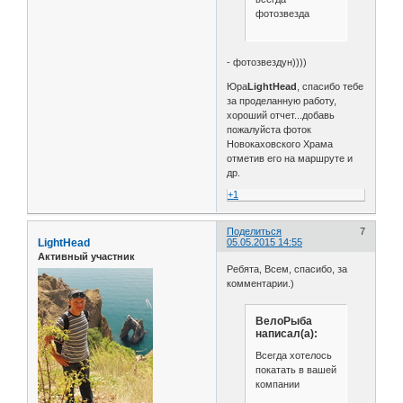
фотозвезда
- фотозвездун))))
Юра
LightHead
, спасибо тебе
за проделанную работу,
хороший отчет...добавь
пожалуйста фоток
Новокаховского Храма
отметив его на маршруте и
др.
+1
Поделиться
7
LightHead
05.05.2015 14:55
Активный участник
Ребята, Всем, спасибо, за
комментарии.)
ВелоРыба
написал(а):
Всегда хотелось
покатать в вашей
компании