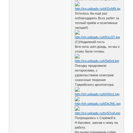
Хотелось бы ещё раз
поблагодарить Всех ребят за
теплый приём и позитивные
эмоции!)
(С)Недалекий гость
Всю ночь шёл дождь, но мы к
этому были готовы:
Поездку продолжили
неторопливо, с
удовольствием осмотрев
сказочные творения
Таврийского архитектора:
Попрощались с Серёжей в
Н.Каховке, заехав к нему на
работу.
На рынке покормили собак