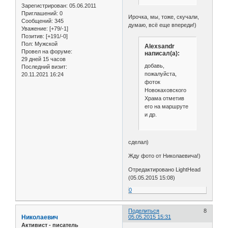
Зарегистрирован
: 05.06.2011
Приглашений:
0
Ирочка, мы, тоже, скучали,
Сообщений:
345
думаю, всё еще впереди!)
Уважение:
[+79/-1]
Позитив:
[+191/-0]
Пол:
Мужской
Alexsandr
Провел на форуме:
написал(а):
29 дней 15 часов
добавь,
Последний визит:
пожалуйста,
20.11.2021 16:24
фоток
Новокаховского
Храма отметив
его на маршруте
и др.
сделал)
Жду фото от Николаевича!)
Отредактировано LightHead
(05.05.2015 15:08)
0
Поделиться
8
Николаевич
05.05.2015 15:31
Активист - писатель