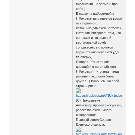
пирожками, не забыв и про
себя.)
В парке на набережной в
Н.Каховке заправились водой
из старинного
источника(отмечен на треке).
Источник интересен тем, что
вытекает из вкопанной
вертикальной трубы,
соприкасаясь с потоком
воды, стекающейся
откуда-
то
сверху).
Говорят, что источник
древний и с него пьёт пол
Н.Каховки.)...Кто знает, ведь,
раньше и экология была
другая...) Вообщем, на свой
страх и риск:
(С) Николаевич
Александр провёл экскурсию,
рассказав очень много
интересного:
Главный отвод Северо-
Крымского канала: