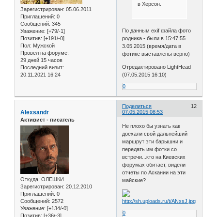
в Херсон.
Зарегистрирован
: 05.06.2011
Приглашений:
0
Сообщений:
345
По данным exif файла фото
Уважение:
[+79/-1]
родника - были в 15:47:55
Позитив:
[+191/-0]
Пол:
Мужской
3.05.2015 (время/дата в
Провел на форуме:
фотике выставлены верно)
29 дней 15 часов
Отредактировано LightHead
Последний визит:
(07.05.2015 16:10)
20.11.2021 16:24
0
Поделиться
12
Alexsandr
07.05.2015 08:53
Активист - писатель
Не плохо бы узнать как
доехали свой дальнейший
маршрут эти барышни и
передать им фотки со
встречи...кто на Киевских
форумах обитает, видели
отчеты по Аскании на эти
Откуда:
ОЛЕШКИ
майские?
Зарегистрирован
: 20.12.2010
Приглашений:
0
Сообщений:
2572
Уважение:
[+134/-0]
0
Позитив:
[+36/-3]