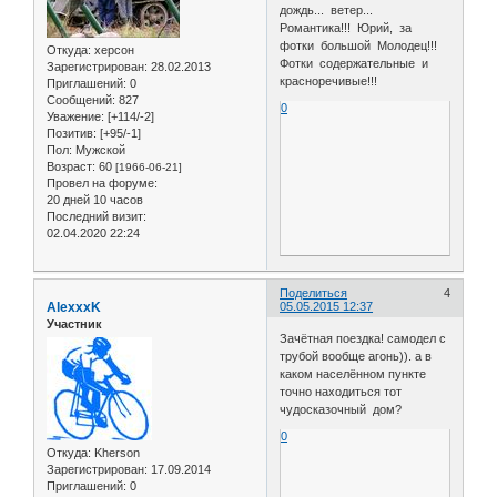
дождь... ветер...
Романтика!!! Юрий, за
фотки большой Молодец!!!
Откуда:
херсон
Фотки содержательные и
Зарегистрирован
: 28.02.2013
красноречивые!!!
Приглашений:
0
Сообщений:
827
0
Уважение:
[+114/-2]
Позитив:
[+95/-1]
Пол:
Мужской
Возраст:
60
[1966-06-21]
Провел на форуме:
20 дней 10 часов
Последний визит:
02.04.2020 22:24
Поделиться
4
AlexxxK
05.05.2015 12:37
Участник
Зачётная поездка! самодел с
трубой вообще агонь)). а в
каком населённом пункте
точно находиться тот
чудосказочный дом?
0
Откуда:
Kherson
Зарегистрирован
: 17.09.2014
Приглашений:
0