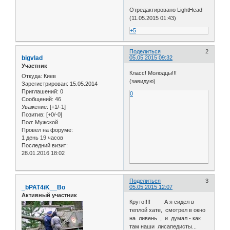
Отредактировано LightHead
(11.05.2015 01:43)
+5
Поделиться
2
bigvlad
05.05.2015 09:32
Участник
Класс! Молодцы!!!
Откуда:
Киев
(завидую)
Зарегистрирован
: 15.05.2014
Приглашений:
0
0
Сообщений:
46
Уважение:
[+1/-1]
Позитив:
[+0/-0]
Пол:
Мужской
Провел на форуме:
1 день 19 часов
Последний визит:
28.01.2016 18:02
Поделиться
3
_bPAT4iK__Bo
05.05.2015 12:07
Активный участник
Круто!!!! А я сидел в
теплой хате, смотрел в окно
на ливень , и думал - как
там наши лисапедисты...