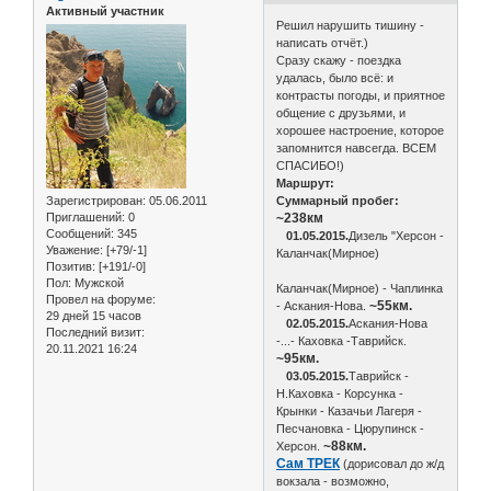
Активный участник
Решил нарушить тишину -
написать отчёт.)
Сразу скажу - поездка
удалась, было всё: и
контрасты погоды, и приятное
общение с друзьями, и
хорошее настроение, которое
запомнится навсегда. ВСЕМ
СПАСИБО!)
Маршрут:
Зарегистрирован
: 05.06.2011
Суммарный пробег:
Приглашений:
0
~238км
Сообщений:
345
01.05.2015.
Дизель "Херсон -
Уважение:
[+79/-1]
Каланчак(Мирное)
Позитив:
[+191/-0]
Пол:
Мужской
Каланчак(Мирное) - Чаплинка
Провел на форуме:
~55км.
- Аскания-Нова.
29 дней 15 часов
02.05.2015.
Аскания-Нова
Последний визит:
-...- Каховка -Таврийск.
20.11.2021 16:24
~95км.
03.05.2015.
Таврийск -
Н.Каховка - Корсунка -
Крынки - Казачьи Лагеря -
Песчановка - Цюрупинск -
~88км.
Херсон.
Сам ТРЕК
(дорисовал до ж/д
вокзала - возможно,