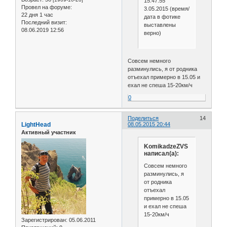
15:47:55
Провел на форуме:
3.05.2015 (время/
22 дня 1 час
дата в фотике
Последний визит:
выставлены
08.06.2019 12:56
верно)
Совсем немного
разминулись, я от родника
отъехал примерно в 15.05 и
ехал не спеша 15-20км/ч
0
Поделиться
14
LightHead
08.05.2015 20:44
Активный участник
KomikadzeZVS
написал(а):
Совсем немного
разминулись, я
от родника
отъехал
примерно в 15.05
и ехал не спеша
15-20км/ч
Зарегистрирован
: 05.06.2011