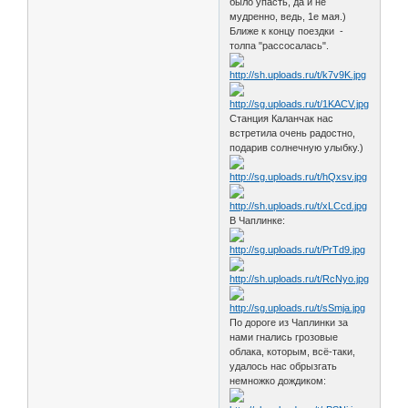
было упасть, да и не
мудренно, ведь, 1е мая.)
Ближе к концу поездки -
толпа "рассосалась".
Станция Каланчак нас
встретила очень радостно,
подарив солнечную улыбку.)
В Чаплинке:
По дороге из Чаплинки за
нами гнались грозовые
облака, которым, всё-таки,
удалось нас обрызгать
немножко дождиком: