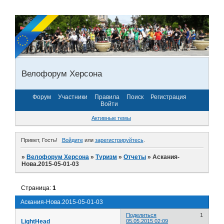
Велофорум Херсона
Форум
Участники
Правила
Поиск
Регистрация
Войти
Активные темы
Привет, Гость!
Войдите
или
зарегистрируйтесь
.
»
Велофорум Херсона
»
Туризм
»
Отчеты
»
Аскания-
Нова.2015-05-01-03
Страница:
1
Аскания-Нова.2015-05-01-03
Поделиться
1
LightHead
05.05.2015 02:09