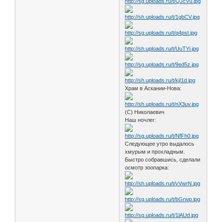
Храм в Аскании-Нова:
(С) Николаевич
Наш ночлег:
Следующее утро выдалось
хмурым и прохладным.
Быстро собравшись, сделали
осмотр зоопарка: