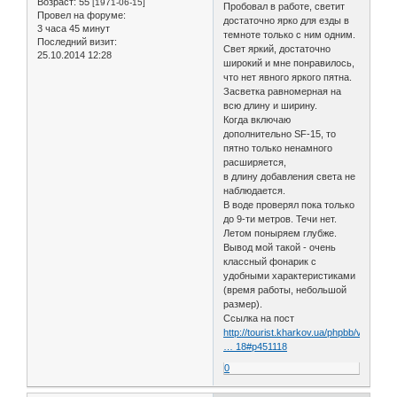
Возраст:
55
[1971-06-15]
Пробовал в работе, светит
Провел на форуме:
достаточно ярко для езды в
3 часа 45 минут
темноте только с ним одним.
Последний визит:
Свет яркий, достаточно
25.10.2014 12:28
широкий и мне понравилось,
что нет явного яркого пятна.
Засветка равномерная на
всю длину и ширину.
Когда включаю
дополнительно SF-15, то
пятно только ненамного
расширяется,
в длину добавления света не
наблюдается.
В воде проверял пока только
до 9-ти метров. Течи нет.
Летом поныряем глубже.
Вывод мой такой - очень
классный фонарик с
удобными характеристиками
(время работы, небольшой
размер).
Ссылка на пост
http://tourist.kharkov.ua/phpbb/viewtop
… 18#p451118
0