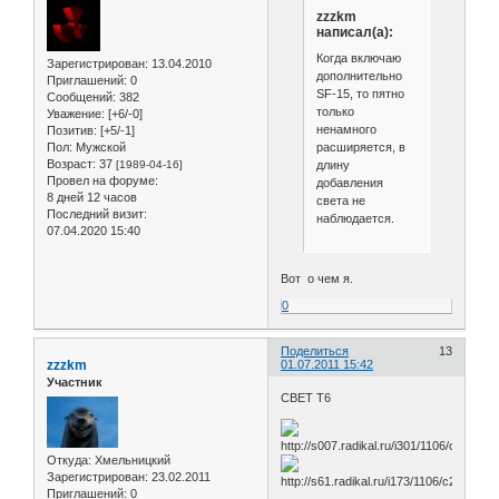
zzzkm
написал(а):
Когда включаю
Зарегистрирован
: 13.04.2010
дополнительно
Приглашений:
0
SF-15, то пятно
Сообщений:
382
только
Уважение:
[+6/-0]
ненамного
Позитив:
[+5/-1]
расширяется, в
Пол:
Мужской
Возраст:
37
длину
[1989-04-16]
Провел на форуме:
добавления
8 дней 12 часов
света не
Последний визит:
наблюдается.
07.04.2020 15:40
Вот о чем я.
0
Поделиться
13
zzzkm
01.07.2011 15:42
Участник
СВЕТ Т6
Откуда:
Хмельницкий
Зарегистрирован
: 23.02.2011
Приглашений:
0