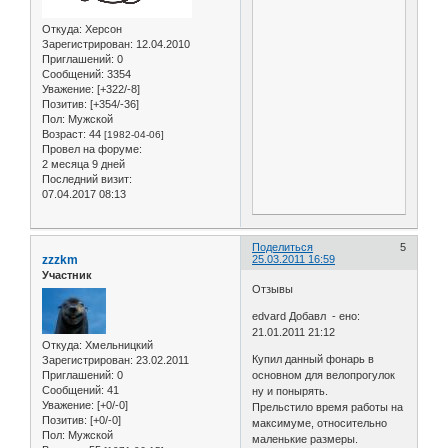
Откуда:
Херсон
Зарегистрирован
: 12.04.2010
Приглашений:
0
Сообщений:
3354
Уважение:
[+322/-8]
Позитив:
[+354/-36]
Пол:
Мужской
Возраст:
44
[1982-04-06]
Провел на форуме:
2 месяца 9 дней
Последний визит:
07.04.2017 08:13
Поделиться
5
zzzkm
25.03.2011 16:59
Участник
Отзывы
edvard Добавл - ено:
21.01.2011 21:12
Откуда:
Хмельницкий
Купил данный фонарь в
Зарегистрирован
: 23.02.2011
Приглашений:
0
основном для велопрогулок
Сообщений:
41
ну и понырять.
Уважение:
[+0/-0]
Прельстило время работы на
Позитив:
[+0/-0]
максимуме, относительно
Пол:
Мужской
маленькие размеры.