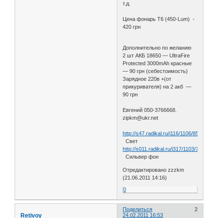
т.д.
Цена фонарь Т6 (450-Lum) -
420 грн
Дополнительно по желанию
2 шт АКБ 18650 — UltraFire
Protected 3000mAh красные
— 90 грн (себестоимость)
Зарядное 220в +(от
прикуривателя) на 2 акб —
90 грн
Евгений 050-3766668.
zipkm@ukr.net
http://s47.radikal.ru/i116/1106/85/be77b
Свет
http://s011.radikal.ru/i317/1103/7a/d97c
Сильвер фон
Отредактировано zzzkm
(21.06.2011 14:16)
0
Поделиться
2
Retivoy
24.02.2011 16:53