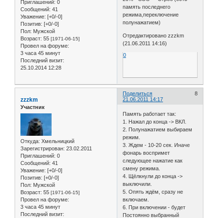
Приглашений:
0
память последнего
Сообщений:
41
режима,переключение
Уважение:
[+0/-0]
полунажатием)
Позитив:
[+0/-0]
Пол:
Мужской
Отредактировано zzzkm
Возраст:
55
[1971-06-15]
(21.06.2011 14:16)
Провел на форуме:
3 часа 45 минут
0
Последний визит:
25.10.2014 12:28
Поделиться
8
zzzkm
21.06.2011 14:17
Участник
Память работает так:
1. Нажал до конца -> ВКЛ.
2. Полунажатием выбираем
режим.
Откуда:
Хмельницкий
3. Ждем - 10-20 сек. Иначе
Зарегистрирован
: 23.02.2011
фонарь воспримет
Приглашений:
0
следующее нажатие как
Сообщений:
41
смену режима.
Уважение:
[+0/-0]
4. Щёлкнули до конца ->
Позитив:
[+0/-0]
выключили.
Пол:
Мужской
5. Опять ждём, сразу не
Возраст:
55
[1971-06-15]
Провел на форуме:
включаем.
3 часа 45 минут
6. При включении - будет
Последний визит:
Постоянно выбранный