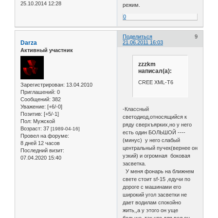
25.10.2014 12:28
режим.
0
Поделиться
9
Darza
21.06.2011 16:03
Активный участник
zzzkm
написал(а):
CREE XML-T6
Зарегистрирован
: 13.04.2010
Приглашений:
0
Сообщений:
382
Уважение:
[+6/-0]
-Классный
Позитив:
[+5/-1]
светодиод,относящийся к
Пол:
Мужской
ряду сверхъярких,но у него
Возраст:
37
[1989-04-16]
есть один БОЛЬШОЙ ----
Провел на форуме:
(минус) у него слабый
8 дней 12 часов
центральный пучек(вернее он
Последний визит:
узкий) и огромная боковая
07.04.2020 15:40
засветка.
У меня фонарь на ближнем
свете стоит sf-15 ,едучи по
дороге с машинами его
широкий угол засветки не
дает водилам спокойно
жить,,а у этого он уще
больше.,так что для вел он