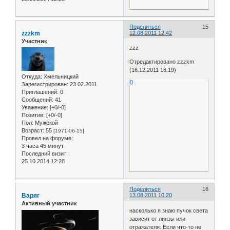
Поделиться
15
zzzkm
12.08.2011 12:42
Участник
zzz
Отредактировано zzzkm
(16.12.2011 16:19)
Откуда:
Хмельницкий
0
Зарегистрирован
: 23.02.2011
Приглашений:
0
Сообщений:
41
Уважение:
[+0/-0]
Позитив:
[+0/-0]
Пол:
Мужской
Возраст:
55
[1971-06-15]
Провел на форуме:
3 часа 45 минут
Последний визит:
25.10.2014 12:28
Поделиться
16
Варяг
13.08.2011 10:20
Активный участник
насколько я знаю пучок света
зависит от линзы или
отражателя. Если что-то не