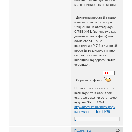
мало пригоден. (мое мнение)
Для вела классный вариант
(сам использую) фонарь
UniqueFire на светодиоде
GREE XM-L (использую как
дальнего света фару),для
ближнего SF-15 на
светодиоде P-7 4-х чиповый
вроде (и то широко сильно
светит) (знаки высоко
висящие над дорогой четко
освещает.
Сори за офф топ
Но уж если совсем свет на
вел надо что б жарил так
скать до усрачки есть такое
чудо на GREE XM-T6
http://motor.inf.ua/index.php?
page=shop … ;Itemid=79
0
Поделиться
10