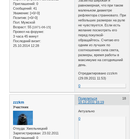
Засветка широкая и
Приглашений:
0
равномерная, что при таком
Сообщений:
41
маленьком диаметре
Уважение:
[+0/-0]
рефлектора странновато. При
Позитив:
[+0/-0]
небольших размерах на руле
Пол:
Мужской
не чувствуется. Если есть
Возраст:
55
[1971-06-15]
желание посмотреть его
Провел на форуме:
перед покупкой-
3 часа 45 минут
обращайтесь. Считаю его
Последний визит:
одним из лучших по
25.10.2014 12:28
соотношению сила света,
размеры, время работы в
максимуме на сегодняшний
день.
Отредактировано zzzkm
(29.09.2011 11:53)
0
Поделиться
18
zzzkm
16.12.2011 16:19
Участник
Актуально
0
Откуда:
Хмельницкий
Зарегистрирован
: 23.02.2011
Приглашений:
0