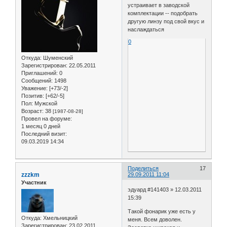
устраивает в заводской
комплектации -- подобрать
другую линзу под свой вкус и
наслаждаться
0
Откуда:
Шуменский
Зарегистрирован
: 22.05.2011
Приглашений:
0
Сообщений:
1498
Уважение:
[+73/-2]
Позитив:
[+62/-5]
Пол:
Мужской
Возраст:
38
[1987-08-28]
Провел на форуме:
1 месяц 0 дней
Последний визит:
09.03.2019 14:34
Поделиться
17
zzzkm
29.09.2011 11:04
Участник
эдуард #141403 » 12.03.2011
15:39
Такой фонарик уже есть у
Откуда:
Хмельницкий
меня. Всем доволен.
Зарегистрирован
: 23.02.2011