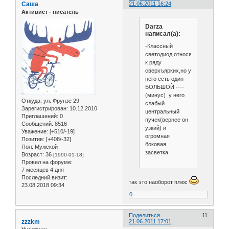
Саша
21.06.2011 16:24
Активист - писатель
Darza
написал(а):
-Классный
светодиод,относящийся
к ряду
сверхъярких,но у
него есть один
БОЛЬШОЙ ----
(минус) у него
Откуда:
ул. Фрунзе 29
слабый
Зарегистрирован
: 10.12.2010
центральный
Приглашений:
0
пучек(вернее он
Сообщений:
8516
узкий) и
Уважение:
[+510/-19]
огромная
Позитив:
[+408/-32]
боковая
Пол:
Мужской
засветка.
Возраст:
36
[1990-01-18]
Провел на форуме:
7 месяцев 4 дня
Последний визит:
так это наоборот плюс
23.08.2018 09:34
0
Поделиться
11
zzzkm
21.06.2011 17:01