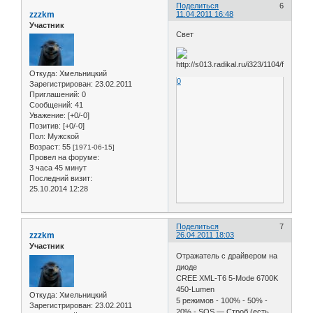
Поделиться
6
zzzkm
11.04.2011 16:48
Участник
Свет
Откуда:
Хмельницкий
0
Зарегистрирован
: 23.02.2011
Приглашений:
0
Сообщений:
41
Уважение:
[+0/-0]
Позитив:
[+0/-0]
Пол:
Мужской
Возраст:
55
[1971-06-15]
Провел на форуме:
3 часа 45 минут
Последний визит:
25.10.2014 12:28
Поделиться
7
zzzkm
26.04.2011 18:03
Участник
Отражатель с драйвером на
диоде
CREE XML-T6 5-Mode 6700K
450-Lumen
Откуда:
Хмельницкий
5 режимов - 100% - 50% -
Зарегистрирован
: 23.02.2011
20% - SOS — Строб (есть