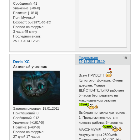
Сообщений:
41
Уважение:
[+0/-0]
Позитив:
[+0/-0]
Пол:
Мужской
Возраст:
55
[1971-06-15]
Провел на форуме:
3 часа 45 минут
Последний визит:
25.10.2014 12:28
Поделиться
19
Denis XC
19.12.2011 15:10
Активный участник
Всем ПРИВЕТ !
Купил этот фонарик. Очень
доволен. Фонарь
ДЕЙСТВИТЕЛЬНО работает
5 часов беспрерывно на
максимальном режиме
Зарегистрирован
: 19.01.2011
Выбирал по таким критериям:
Приглашений:
0
1. Продолжительность и
Сообщений:
912
Уважение:
[+161/-0]
яркость работы. 5 часов на
Позитив:
[+48/-0]
МАКСИМУМЕ
Провел на форуме:
Аккумуляторы 2800мАh.
27 дней 17 часов
Температура +10+12С. На