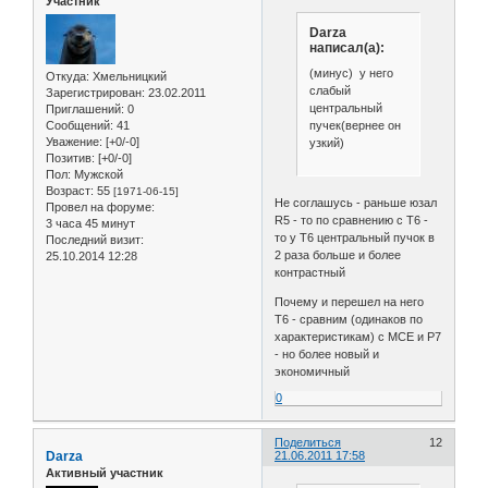
Участник
Darza
написал(а):
(минус) у него
Откуда:
Хмельницкий
слабый
Зарегистрирован
: 23.02.2011
центральный
Приглашений:
0
пучек(вернее он
Сообщений:
41
Уважение:
[+0/-0]
узкий)
Позитив:
[+0/-0]
Пол:
Мужской
Возраст:
55
[1971-06-15]
Не соглашусь - раньше юзал
Провел на форуме:
R5 - то по сравнению с Т6 -
3 часа 45 минут
то у Т6 центральный пучок в
Последний визит:
2 раза больше и более
25.10.2014 12:28
контрастный
Почему и перешел на него
Т6 - сравним (одинаков по
характеристикам) с МСЕ и Р7
- но более новый и
экономичный
0
Поделиться
12
Darza
21.06.2011 17:58
Активный участник