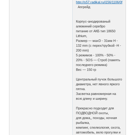
http://s57.radikal.ru/i156/1106/0f/c1c4a
Апгрейд
Корпус-анодированый
алюминий серебро
питание от АКБ тип 18650
Lithium,
Размер — махD - 31мм H -
132 mm (с перех/трубкой -H -
200 mm)
5 режимов - 100% - 50% -
20% - SOS — Строб (память
последнего режима)
Вес — 150 гр
Центральный пучок большого
диаметра, нет явного яркого
пятна.
Засветка равномерная на
всю длину и ширину.
Прекрасно подходит для
ПОДВОДНОЙ охоты,
для дома,, походы, ночная
рыбалка,
кемпинг, спелеология, охота,
автомобиль, вело прогулки и