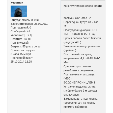
Участник
Конструктивные особенности
Корпус SolarForce L2 -
Откуда:
Хмельницкий
Переходной тубус на 2 акб
Зарегистрирован
: 23.02.2011
!!!!
Приглашений:
0
Оборудован диодом CREE
Сообщений:
41
XML-T6 (6700K 450-Lum)
Уважение:
[+0/-0]
Время работы более 6 часов
Позитив:
[+0/-0]
(на двух АКБ)
Пол:
Мужской
Заменена плата управления
Возраст:
55
[1971-06-15]
Провел на форуме:
(драйвер)
3 часа 45 минут
Постоянный ток цепи,
Последний визит:
напряжение: 4,2 ~ 8.4V, 8.4V
25.10.2014 12:28
Макс.
Сделаны проточки на
резьбовых соединениях
Поставлены упл кольца
(МБС)
ВОДОНЕПРОНИЦАЕМ !
Устранен недостаток- на
глубине более 9 м фонарь
отключался.
Заменена штатная кнопка
(реверсивная) на кнопку
прямого действия.