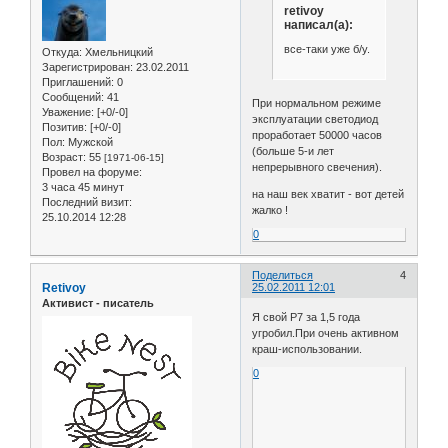
retivoy
написал(а):
все-таки уже б/у.
Откуда:
Хмельницкий
Зарегистрирован
: 23.02.2011
Приглашений:
0
Сообщений:
41
При нормальном режиме
Уважение:
[+0/-0]
эксплуатации светодиод
Позитив:
[+0/-0]
проработает 50000 часов
Пол:
Мужской
(больше 5-и лет
Возраст:
55
[1971-06-15]
непрерывного свечения).
Провел на форуме:
3 часа 45 минут
на наш век хватит - вот детей
Последний визит:
жалко !
25.10.2014 12:28
0
Поделиться
4
Retivoy
25.02.2011 12:01
Активист - писатель
Я свой P7 за 1,5 года
угробил.При очень активном
краш-использовании.
0