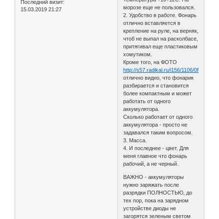
Последний визит:
морозе еще не пользовался.
15.03.2019 21:27
2. Удобство в работе. Фонарь
отлично вставляется в
крепление на руле, на верняк,
чтоб не выпал на расколбасе,
притягивал еще пластиковым
хомутиком.
Кроме того, на ФОТО
http://s57.radikal.ru/i156/1106/0f/c1c4a
отлично видно, что фонарик
разбирается и становится
более компактным и может
работать от одного
аккумулятора.
Сколько работает от одного
аккумулятора - просто не
задавался таким вопросом.
3. Масса.
4. И последнее - цвет. Для
меня главное что фонарь
рабочий, а не черный.
ВАЖНО - аккумуляторы
нужно заряжать после
разрядки ПОЛНОСТЬЮ, до
тех пор, пока на зарядном
устройстве диоды не
загорятся зеленым светом