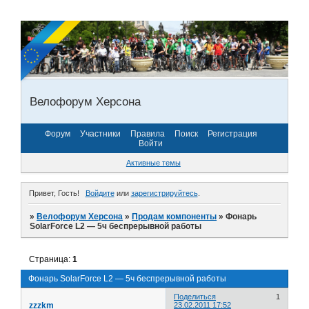
Велофорум Херсона
Форум
Участники
Правила
Поиск
Регистрация
Войти
Активные темы
Привет, Гость!
Войдите
или
зарегистрируйтесь
.
»
Велофорум Херсона
»
Продам компоненты
»
Фонарь
SolarForce L2 — 5ч беспрерывной работы
Страница:
1
Фонарь SolarForce L2 — 5ч беспрерывной работы
Поделиться
1
zzzkm
23.02.2011 17:52