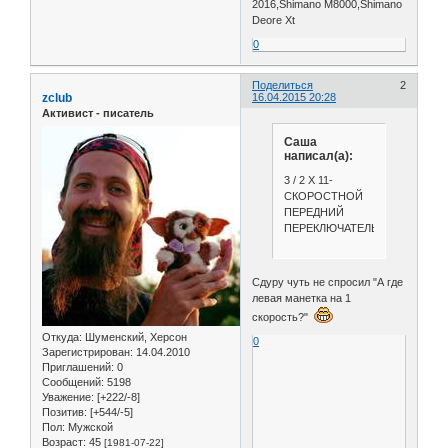
2016,Shimano M8000,Shimano
Deore Xt
0
Поделиться
2
zclub
16.04.2015 20:28
Активист - писатель
Саша
написал(а):
3 / 2 X 11-
СКОРОСТНОЙ
ПЕРЕДНИЙ
ПЕРЕКЛЮЧАТЕЛЬ
Сдуру чуть не спросил "А где
левая манетка на 1
скорость?"
Откуда:
Шуменский, Херсон
0
Зарегистрирован
: 14.04.2010
Приглашений:
0
Сообщений:
5198
Уважение:
[+222/-8]
Позитив:
[+544/-5]
Пол:
Мужской
Возраст:
45
[1981-07-22]