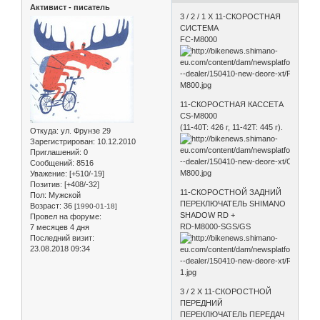
Активист - писатель
3 / 2 / 1 X 11-СКОРОСТНАЯ
СИСТЕМА
FC-M8000
11-СКОРОСТНАЯ КАССЕТА
CS-M8000
(11-40T: 426 г, 11-42T: 445 г).
Откуда:
ул. Фрунзе 29
Зарегистрирован
: 10.12.2010
Приглашений:
0
Сообщений:
8516
Уважение:
[+510/-19]
Позитив:
[+408/-32]
11-СКОРОСТНОЙ ЗАДНИЙ
Пол:
Мужской
ПЕРЕКЛЮЧАТЕЛЬ SHIMANO
Возраст:
36
[1990-01-18]
SHADOW RD +
Провел на форуме:
RD-M8000-SGS/GS
7 месяцев 4 дня
Последний визит:
23.08.2018 09:34
3 / 2 X 11-СКОРОСТНОЙ
ПЕРЕДНИЙ
ПЕРЕКЛЮЧАТЕЛЬ ПЕРЕДАЧ