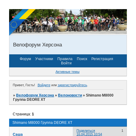
Велофорум Херсона
Форум
Участники
Правила
Поиск
Регистрация
Войти
Активные темы
Привет, Гость!
Войдите
или
зарегистрируйтесь
.
»
Велофорум Херсона
»
Велоновости
»
Shimano M8000
Группа DEORE XT
Страница:
1
Shimano M8000 Группа DEORE XT
Поделиться
1
Саша
16.04.2015 10:54