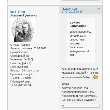
Поделиться
4
jask_9mm
17.04.2015 10:33
Активный участник
trekker
написал(а):
скоро, наверное,
увидим 12-ти
скоростные
кассеты с
Откуда:
Херсон
большими
Зарегистрирован
: 28.07.2011
звёздами на 46 -
Приглашений:
0
48Т
Сообщений:
857
Уважение:
[+43/-0]
Позитив:
[+45/-0]
Пол:
Мужской
Ага, да еще при дабле с 22-й
Возраст:
39
[1987-01-25]
маленькой звездой и на 6-ти
Провел на форуме:
килограммовом байке...
1 месяц 15 дней
Последний визит:
Саша
12.06.2017 09:54
А вот интересно, эта
передняя перекидка цепь
переключает под нагрузкой,
или как в старых моделях?
0