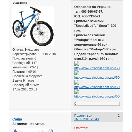
Участник
Отправлю по Украине
тел. 093 566-67-87.
ICQ. 486-333-571
Грипсы с замками
"Specialized", " Scott"- 100
грн.
Грипсы без замков
"Prologo" белые и
коричненвые-60 грн.
Обмотка "Prologo"-80 грн.
Откуда:
Николаев
Зарегистрирован
: 19.10.2010
Педали "Xpedo" титановые
Приглашений:
0
оси(210 грамм)-960 грн.
Сообщений:
147
Уважение:
[+2/-1]
Позитив:
[+0/-0]
Провел на форуме:
1 день 9 часов
Последний визит:
17.02.2013 23:51
0
Поделиться
2
Саша
16.02.2011 23:43
Активист - писатель
Оффтоп!