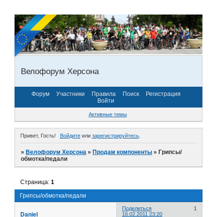
Велофорум Херсона
Форум
Участники
Правила
Поиск
Регистрация
Войти
Активные темы
Привет, Гость!
Войдите
или
зарегистрируйтесь
.
»
Велофорум Херсона
»
Продам компоненты
»
Грипсы/
обмотка/педали
Страница:
1
Грипсы/обмотка/педали
Поделиться
1
Daniel
16.02.2011 23:20