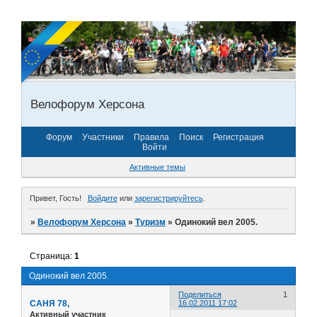
Велофорум Херсона
Форум
Участники
Правила
Поиск
Регистрация
Войти
Активные темы
Привет, Гость!
Войдите
или
зарегистрируйтесь
.
»
Велофорум Херсона
»
Туризм
»
Одинокий вел 2005.
Страница:
1
Одинокий вел 2005.
Поделиться
1
САНЯ 78,
16.02.2011 17:02
Активный участник