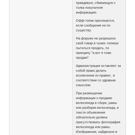
правдивую, сбивающую с
толка покупателя
информацию.
Офф-топик пресекается,
если сообщения не по
существу.
На форуме не разрешено
свой товар в чужих топиках
пытаться продать, по
принципу "а вот я тоже
продаю".
Администрация оставляет за
собой право делать
исключение из правил, в
соответствии со здравым
смыслом.
При размещении
информации о продаже
велосипеда в сборе, рамы
или разборки велосипеда, в
тексте объявления
обязательно должна
присутствовать фотография
велосипеда или рамы.
Изображение, найденное в