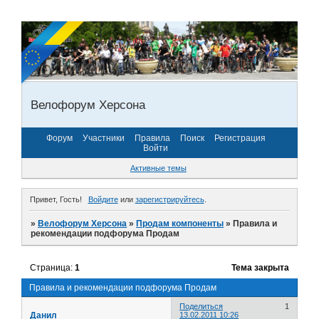
Велофорум Херсона
Форум
Участники
Правила
Поиск
Регистрация
Войти
Активные темы
Привет, Гость!
Войдите
или
зарегистрируйтесь
.
»
Велофорум Херсона
»
Продам компоненты
»
Правила и
рекомендации подфорума Продам
Страница:
1
Тема закрыта
Правила и рекомендации подфорума Продам
Поделиться
1
Данил
13.02.2011 10:26