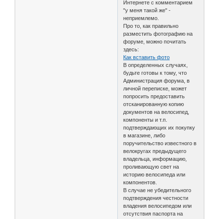
Интернете с комментарием
"у меня такой же" -
неприемлемо.
Про то, как правильно
разместить фотографию на
форуме, можно почитать
здесь:
Как вставить фото
В определенных случаях,
будьте готовы к тому, что
Администрация форума, в
личной переписке, может
попросить предоставить
отсканированную копию
документов на велосипед,
компоненты и т.п.
подтверждающих их покупку
в магазине, либо
поручительство известного в
велокругах предыдущего
владельца, информацию,
проливающую свет на
историю велосипеда или
компонентов.
В случае не убедительного
подтверждения честности
владения велосипедом или
отсутствия паспорта на