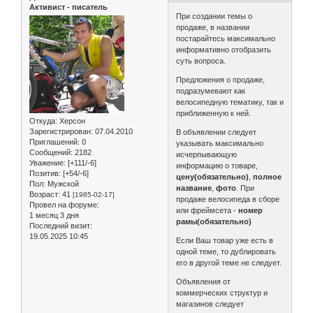
Активист - писатель
При создании темы о
продаже, в названии
постарайтесь максимально
информативно отобразить
суть вопроса.
Предложения о продаже,
подразумевают как
велосипедную тематику, так и
приближенную к ней.
Откуда:
Херсон
Зарегистрирован
: 07.04.2010
В объявлении следует
Приглашений:
0
указывать максимально
Сообщений:
2182
исчерпывающую
Уважение:
[+111/-6]
информацию о товаре,
Позитив:
[+54/-6]
цену(обязательно)
,
полное
Пол:
Мужской
название
,
фото
. При
Возраст:
41
[1985-02-17]
продаже велосипеда в сборе
Провел на форуме:
или фреймсета -
номер
1 месяц 3 дня
рамы(обязательно)
Последний визит:
19.05.2025 10:45
Если Ваш товар уже есть в
одной теме, то дублировать
его в другой теме не следует.
Объявления от
коммерческих структур и
магазинов следует