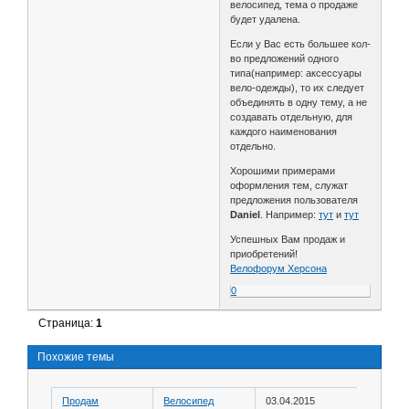
велосипед, тема о продаже
будет удалена.
Если у Вас есть большее кол-
во предложений одного
типа(например: аксессуары
вело-одежды), то их следует
объединять в одну тему, а не
создавать отдельную, для
каждого наименования
отдельно.
Хорошими примерами
оформления тем, служат
предложения пользователя
Daniel
. Например:
тут
и
тут
Успешных Вам продаж и
приобретений!
Велофорум Херсона
0
Страница:
1
Похожие темы
Продам
Велосипед
03.04.2015