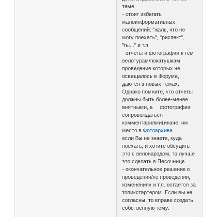
теме.
- стоит избегать
малоинформативных
сообщений: "жаль, что не
могу поехать", "риспект",
"гы..." и т.п.
- отчеты и фотографии к тем
велотурам/покатушкам,
проведение которых не
освещалось в Форуме,
даются в новых темах.
Однако помните, что отчеты
должны быть более-менее
внятными, а фотографии
сопровождаться
комментариями(иначе, им
место в
Фотоархиве
если Вы не знаете, куда
поехать, и хотите обсудить
это с велонародом, то лучше
это сделать в Песочнице
- окончательное решение о
проведении/не проведении,
изменениях и т.п. остается за
топикстартером. Если вы не
согласны, то вправе создать
собственную тему.