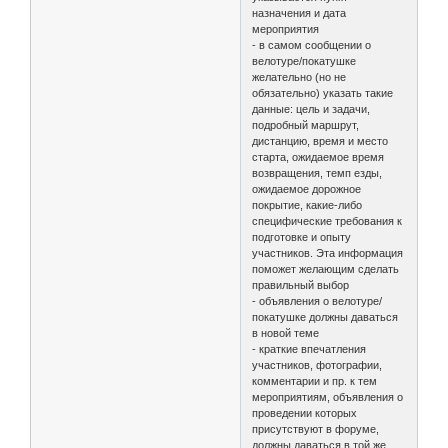
назначения и дата
мероприятия
- в самом сообщении о
велотуре/покатушке
желательно (но не
обязательно) указать такие
данные: цель и задачи,
подробный маршрут,
дистанцию, время и место
старта, ожидаемое время
возвращения, темп езды,
ожидаемое дорожное
покрытие, какие-либо
специфические требования к
подготовке и опыту
участников. Эта информация
поможет желающим сделать
правильный выбор
- объявления о велотуре/
покатушке должны даваться
в новой теме
- краткие впечатления
участников, фотографии,
комментарии и пр. к тем
мероприятиям, объявления о
проведении которых
присутствуют в форуме,
должны даваться в той же