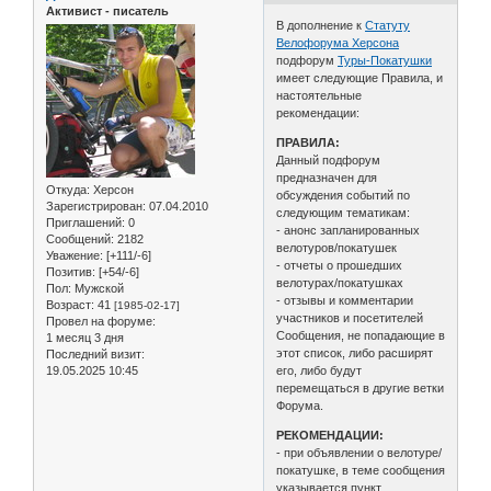
Активист - писатель
В дополнение к
Статуту
Велофорума Херсона
подфорум
Туры-Покатушки
имеет следующие Правила, и
настоятельные
рекомендации:
ПРАВИЛА:
Данный подфорум
предназначен для
Откуда:
Херсон
обсуждения событий по
Зарегистрирован
: 07.04.2010
следующим тематикам:
Приглашений:
0
- анонс запланированных
Сообщений:
2182
велотуров/покатушек
Уважение:
[+111/-6]
- отчеты о прошедших
Позитив:
[+54/-6]
велотурах/покатушках
Пол:
Мужской
- отзывы и комментарии
Возраст:
41
[1985-02-17]
участников и посетителей
Провел на форуме:
Сообщения, не попадающие в
1 месяц 3 дня
этот список, либо расширят
Последний визит:
19.05.2025 10:45
его, либо будут
перемещаться в другие ветки
Форума.
РЕКОМЕНДАЦИИ:
- при объявлении о велотуре/
покатушке, в теме сообщения
указывается пункт