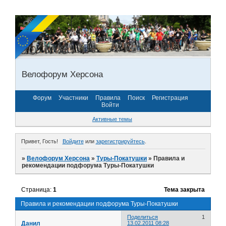
Велофорум Херсона
Форум
Участники
Правила
Поиск
Регистрация
Войти
Активные темы
Привет, Гость!
Войдите
или
зарегистрируйтесь
.
»
Велофорум Херсона
»
Туры-Покатушки
»
Правила и
рекомендации подфорума Туры-Покатушки
Страница:
1
Тема закрыта
Правила и рекомендации подфорума Туры-Покатушки
Поделиться
1
Данил
13.02.2011 08:28