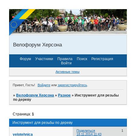
Велофорум Херсона
Форум
Участники
Правила
Поиск
Регистрация
Войти
Активные темы
Привет, Гость!
Войдите
или
зарегистрируйтесь
.
»
Велофорум Херсона
»
Разное
»
Инструмент для резьбы
по дереву
Страница:
1
Инструмент для резьбы по дереву
Поделиться
1
velotehnica
18.11.2014 11:43