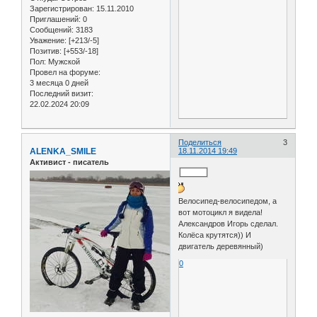
Зарегистрирован
: 15.11.2010
Приглашений:
0
Сообщений:
3183
Уважение:
[+213/-5]
Позитив:
[+553/-18]
Пол:
Мужской
Провел на форуме:
3 месяца 0 дней
Последний визит:
22.02.2024 20:09
Поделиться
3
ALENKA_SMILE
18.11.2014 19:49
Активист - писатель
Велосипед-велосипедом, а
вот мотоцикл я видела!
Александров Игорь сделал.
Колёса крутятся)) И
двигатель деревянный)
0