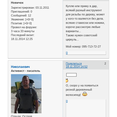
Новичок
Куплю или приму в дар,
Зарегистрирован
: 03.11.2011
всякий разный инструмент
Приглашений:
0
для резьбы по дереву, может
Сообщений:
12
у кого-то валяется без дела.
Уважение:
[+0/-0]
всякие стамески или ножики,
Позитив:
[+0/-0]
короче рассмотрю любые
Провел на форуме:
3 часа 33 минуты
варианты...
Последний визит:
Также нужен советский
18.11.2014 12:25
циркуль...
Мой номер: 095-713-72-27
0
Поделиться
2
Николаевич
18.11.2014 14:52
Активист - писатель
О, скоро у на появиться
резной деревянный
велосипед!
0
Откуда:
Остров