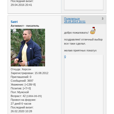
Последний визит:
29.04.2016 20:41
Поделиться
3
Satri
28.09.2014 20:51
Активист - писатель
добро пожаловать!
поздравляю! отличный выбор
все таки сделал.
желаю приятных покатух
0
Откуда:
Херсон
Зарегистрирован
: 15.08.2012
Приглашений:
0
Сообщений:
3697
Уважение:
[+138/-8]
Позитив:
[+7/-0]
Пол:
Мужской
Возраст:
42
[1984-06-05]
Провел на форуме:
27 дней 6 часов
Последний визит:
26.02.2020 10:28