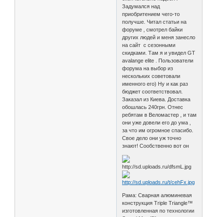
Задумался над
приобритением чего-то
получше. Читал статьи на
форуме , смотрел байки
других людей и меня занесло
на сайт с сезонными
скидками. Там я и увидел GT
avalange elite . Пользователи
форума на выбор из
нескольких советовали
именного его) Ну и как раз
бюджет соответствовал.
Заказал из Киева. Доставка
обошлась 240грн. Отнес
ребятам в Веломастер , и там
они уже довели его до ума ,
за что им огромное спасибо.
Свое дело они уж точно
знают! Сообственно вот он
Рама: Сварная алюминевая
конструкция Triple Triangle™
изготовленная по технологии