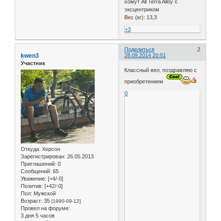
хомут All Terra Alloy с
эксцентриком
Вес (кг): 13,3
+3
Поделиться
2
kwen3
28.09.2014 20:51
Участник
Классный вел, поздравляю с
приобретением
0
Откуда:
Херсон
Зарегистрирован
: 26.05.2013
Приглашений:
0
Сообщений:
65
Уважение:
[+4/-0]
Позитив:
[+42/-0]
Пол:
Мужской
Возраст:
35
[1990-09-12]
Провел на форуме:
3 дня 5 часов