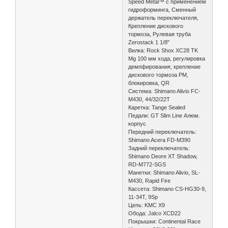
Speed Metal™ с применением
гидроформинга, Сменный
держатель переключателя,
Крепление дискового
тормоза, Рулевая труба
Zerostack 1 1/8"
Вилка: Rock Shox XC28 TK
Mg 100 мм хода, регулировка
демпфирования, крепление
дискового тормоза PM,
блокировка, QR
Система: Shimano Alivio FC-
M430, 44/32/22T
Каретка: Tange Sealed
Педали: GT Slim Line Алюм.
корпус
Передний переключатель:
Shimano Acera FD-M390
Задний переключатель:
Shimano Deore XT Shadow,
RD-M772-SGS
Манетки: Shimano Alivio, SL-
M430, Rapid Fire
Кассета: Shimano CS-HG30-9,
11-34T, 9Sp
Цепь: KMC X9
Обода: Jalco XCD22
Покрышки: Continental Race