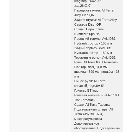
King пер. 26X2,20",
зад.26X2,0"
Передняя втулка: All Terra
Alloy Disc,QR
Задняя втулка: All Terra Alloy
Cassette Disc, QR
Спицы: Нерж. сталь
Ниппели: Бронза
Передний тормоз: Avid DB1,
Hydraulic, ротор - 160 мм
Задний тормоз: Avid DB1,
Hydraulic, ротор - 160 мм
Тормозные ручки: Avid DB1
Руль: All Terra 6061 Aluminum
Flat Top Riser, 31,8 мм,
ширина - 690 мм, подъём - 15
мм
Вынос руля: All Terra ,
кованый, подъём 5°
Грипсы: GT logo
Рулевая колонка: FSA No.10 1
1/8" Zerostack
Седло: All Terra Tacoma
Подседельный штырь: All
Terra Alloy 30,9 мм,
микрорегулировка
Дополнительное
оборудование: Подседельный