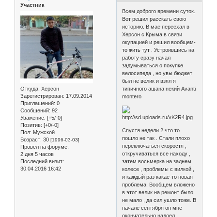
Участник
Всем доброго времени суток.
Вот решил расскать свою
историю. В мае переехал в
Херсон с Крыма в связи
окупацией и решил вообщем-
то жить тут . Устроившись на
работу сразу начал
задумываться о покупке
велосипеда , но увы бюджет
был не велик и взял я
Откуда:
Херсон
типичного ашана некий Avanti
Зарегистрирован
: 17.09.2014
montero
Приглашений:
0
Сообщений:
92
Уважение:
[+5/-0]
Позитив:
[+0/-0]
Спустя недели 2 что то
Пол:
Мужской
пошло не так . Стали плохо
Возраст:
30
[1996-03-03]
переключаться скоростя ,
Провел на форуме:
откручиваться все находу ,
2 дня 5 часов
Последний визит:
затем восьмерка на заднем
30.04.2016 16:42
колесе , проблемы с вилкой ,
и каждый раз какае-то новая
проблема. Вообщем вложено
в этот велик на ремонт было
не мало , да сил ушло тоже. В
начале сентября он мне
окончательно надоел .