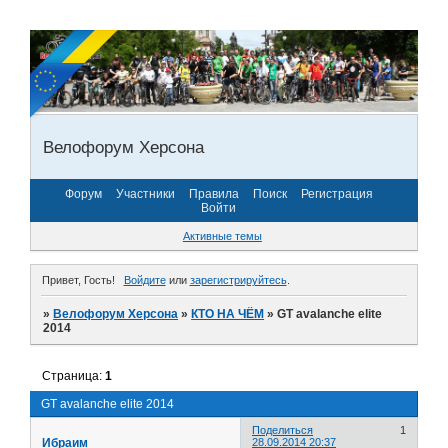
Велофорум Херсона
Форум
Участники
Правила
Поиск
Регистрация
Войти
Активные темы
Привет, Гость!
Войдите
или
зарегистрируйтесь
.
»
Велофорум Херсона
»
КТО НА ЧЁМ
»
GT avalanche elite
2014
Страница:
1
GT avalanche elite 2014
Поделиться
1
Ибраим
28.09.2014 20:37