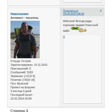
Поделиться
4
Николаевич
29.09.2014 09:09
Активист - писатель
Welcome! Всегда рады
хорошим людям! Классный
байк!
0
Откуда:
Остров
Зарегистрирован
: 15.11.2010
Приглашений:
0
Сообщений:
3183
Уважение:
[+213/-5]
Позитив:
[+553/-18]
Пол:
Мужской
Провел на форуме:
3 месяца 0 дней
Последний визит:
22.02.2024 20:09
Страница:
1