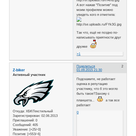
А вот нажав "Позитив" под
моим профилем можно
увидеть кого я отметила:
Так что, ещё не поздно по-
написывать приятности друг
дружке
+1
Поделиться
2
Z-biker
01.09.2015 21:30
Активный участник
Подскажите, не работает
оценка в репутацию
участнику, что б это могло
быть такое?Захожу с
планшета...
а так все
работает
Откуда:
ХБК\Текстильный
0
Зарегистрирован
: 02.06.2013
Приглашений:
0
Сообщений:
405
Уважение:
[+25/-0]
Позитив:
[+553/-6]