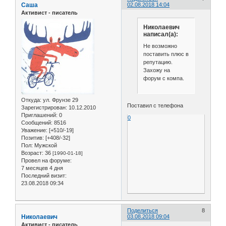
Саша
02.08.2018 14:04
Активист - писатель
Николаевич
написал(а):
Не возможно
поставить плюс в
репутацию.
Захожу на
форум с компа.
Откуда:
ул. Фрунзе 29
Поставил с телефона
Зарегистрирован
: 10.12.2010
Приглашений:
0
0
Сообщений:
8516
Уважение:
[+510/-19]
Позитив:
[+408/-32]
Пол:
Мужской
Возраст:
36
[1990-01-18]
Провел на форуме:
7 месяцев 4 дня
Последний визит:
23.08.2018 09:34
Поделиться
8
Николаевич
03.08.2018 09:04
Активист - писатель