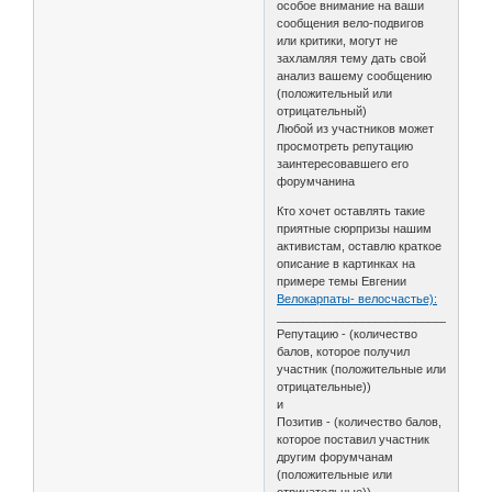
особое внимание на ваши
сообщения вело-подвигов
или критики, могут не
захламляя тему дать свой
анализ вашему сообщению
(положительный или
отрицательный)
Любой из участников может
просмотреть репутацию
заинтересовавшего его
форумчанина
Кто хочет оставлять такие
приятные сюрпризы нашим
активистам, оставлю краткое
описание в картинках на
примере темы Евгении
Велокарпаты- велосчастье):
________________________________
Репутацию - (количество
балов, которое получил
участник (положительные или
отрицательные))
и
Позитив - (количество балов,
которое поставил участник
другим форумчанам
(положительные или