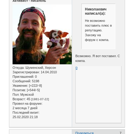
Активист - писатель
Николаевич
написал(а):
Не возможно
поставить плюс в
репутацию.
Захожу на
форум с компа.
Возможно. Я вот поставил. С
компа.
Откуда:
Шуменский, Херсон
0
Зарегистрирован
: 14.04.2010
Приглашений:
0
Сообщений:
5198
Уважение:
[+222/-8]
Позитив:
[+544/-5]
Пол:
Мужской
Возраст:
45
[1981-07-22]
Провел на форуме:
2 месяца 7 дней
Последний визит:
25.02.2020 21:18
Поделиться
7