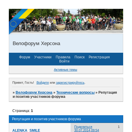
Велофорум Херсона
Форум
Участники
Правила
Поиск
Регистрация
Войти
Активные темы
Привет, Гость!
Войдите
или
зарегистрируйтесь
.
»
Велофорум Херсона
»
Технические вопросы
»
Репутация
и позитив участников форума
Страница:
1
Репутация и позитив участников форума
Поделиться
1
ALENKA_SMILE
30.07.2014 09:54