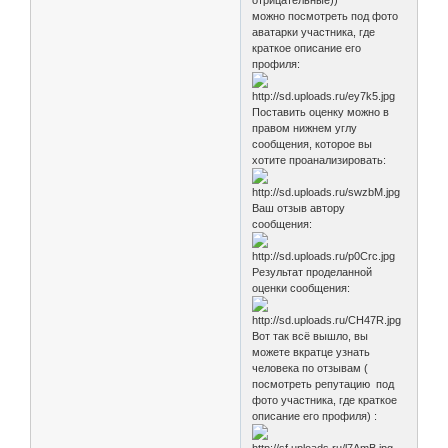
отрицательные))
можно посмотреть под фото
аватарки участника, где
краткое описание его
профиля:
Поставить оценку можно в
правом нижнем углу
сообщения, которое вы
хотите проанализировать:
Ваш отзыв автору
сообщения:
Результат проделанной
оценки сообщения:
Вот так всё вышло, вы
можете вкратце узнать
человека по отзывам (
посмотреть репутацию под
фото участника, где краткое
описание его профиля) :