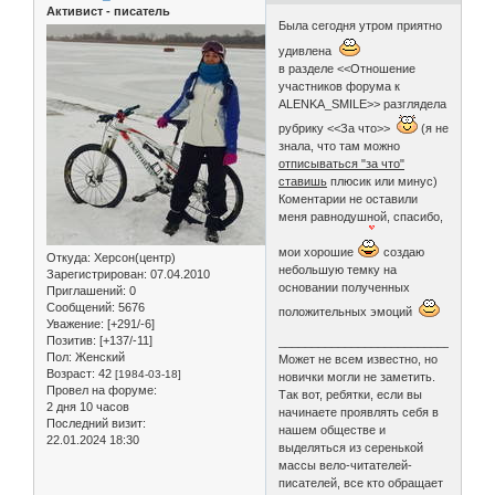
Активист - писатель
Была сегодня утром приятно
удивлена
в разделе <<Отношение
участников форума к
ALENKA_SMILE>> разглядела
рубрику <<За что>>
(я не
знала, что там можно
отписываться "за что"
ставишь
плюсик или минус)
Коментарии не оставили
меня равнодушной, спасибо,
мои хорошие
создаю
Откуда:
Херсон(центр)
небольшую темку на
Зарегистрирован
: 07.04.2010
основании полученных
Приглашений:
0
Сообщений:
5676
положительных эмоций
Уважение:
[+291/-6]
Позитив:
[+137/-11]
________________________________
Пол:
Женский
Может не всем известно, но
Возраст:
42
[1984-03-18]
новички могли не заметить.
Провел на форуме:
Так вот, ребятки, если вы
2 дня 10 часов
начинаете проявлять себя в
Последний визит:
нашем обществе и
22.01.2024 18:30
выделяться из серенькой
массы вело-читателей-
писателей, все кто обращает