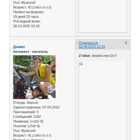
Пол:
Мужской
Возраст:
42
[1983-10-13]
Провел на форуме:
19 дней 23 часа
Последний визит:
28.10.2025 16:18
Поделиться
3
Данил
02.09.2015 12:19
Активист - писатель
Z-biker
, Andoid или iOs?
+1
Откуда:
Херсон
Зарегистрирован
: 07.04.2010
Приглашений:
0
Сообщений:
2182
Уважение:
[+111/-6]
Позитив:
[+54/-6]
Пол:
Мужской
Возраст:
41
[1985-02-17]
Провел на форуме: