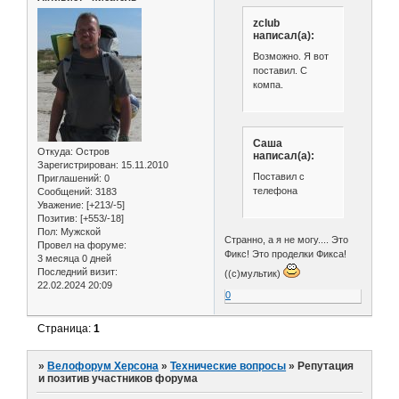
zclub
написал(а):
Возможно. Я вот
поставил. С
компа.
Саша
Откуда:
Остров
написал(а):
Зарегистрирован
: 15.11.2010
Поставил с
Приглашений:
0
телефона
Сообщений:
3183
Уважение:
[+213/-5]
Позитив:
[+553/-18]
Пол:
Мужской
Странно, а я не могу.... Это
Провел на форуме:
Фикс! Это проделки Фикса!
3 месяца 0 дней
Последний визит:
((с)мультик)
22.02.2024 20:09
0
Страница:
1
»
Велофорум Херсона
»
Технические вопросы
»
Репутация
и позитив участников форума