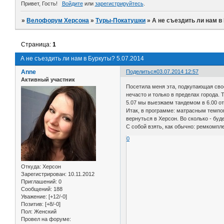
Привет, Гость!
Войдите
или
зарегистрируйтесь
.
»
Велофорум Херсона
»
Туры-Покатушки
»
А не съездить ли нам в
Страница:
1
А не съездить ли нам в Буркуты? 5.07.2014
Anne
Поделиться
03.07.2014 12:57
Активный участник
Посетила меня эта, подкупающая свое
нечасто и только в пределах города.
5.07 мы выезжаем тандемом в 6.00 от
Итак, в программе: матрасным темпом
вернуться в Херсон. Во сколько - буд
С собой взять, как обычно: ремкомплек
0
Откуда:
Херсон
Зарегистрирован
: 10.11.2012
Приглашений:
0
Сообщений:
188
Уважение:
[+12/-0]
Позитив:
[+8/-0]
Пол:
Женский
Провел на форуме: