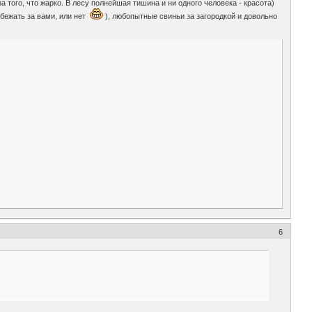
 того, что жарко. В лесу полнейшая тишина и ни одного человека - красота)
 бежать за вами, или нет
), любопытные свиньи за загородкой и довольно
6