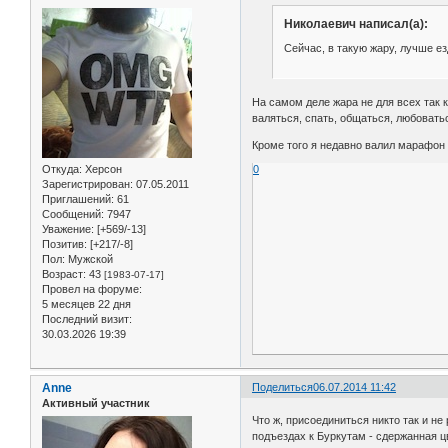
Николаевич написал(а):
Сейчас, в такую жару, лучше ез
На самом деле жара не для всех так к
валяться, спать, общаться, любоватьс
Кроме того я недавно валил марафон 3
Откуда:
Херсон
0
Зарегистрирован
: 07.05.2011
Приглашений:
61
Сообщений:
7947
Уважение:
[+569/-13]
Позитив:
[+217/-8]
Пол:
Мужской
Возраст:
43
[1983-07-17]
Провел на форуме:
5 месяцев 22 дня
Последний визит:
30.03.2026 19:39
Anne
Поделиться
06.07.2014 11:42
Активный участник
Что ж, присоединиться никто так и н
подъездах к Буркутам - сдержанная ц