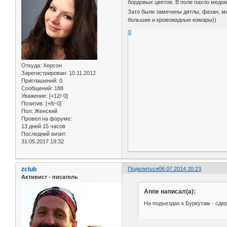
бордовых цветов. В поле пахло медом,
Зато были замечены дятлы, фазан, м
большие и кровожадные комары))
0
Откуда:
Херсон
Зарегистрирован
: 10.11.2012
Приглашений:
0
Сообщений:
188
Уважение:
[+12/-0]
Позитив:
[+8/-0]
Пол:
Женский
Провел на форуме:
13 дней 15 часов
Последний визит:
31.05.2017 19:32
zclub
Поделиться
06.07.2014 20:23
Активист - писатель
Anne написал(а):
На подъездах к Буркутам - сде