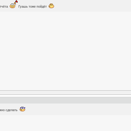
отчёта
Гуашь тоже пойдёт
ожно сделать