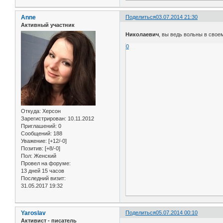
Anne
Поделиться
03.07.2014 21:30
Активный участник
Николаевич
, вы ведь вольны в свое
0
Откуда:
Херсон
Зарегистрирован
: 10.11.2012
Приглашений:
0
Сообщений:
188
Уважение:
[+12/-0]
Позитив:
[+8/-0]
Пол:
Женский
Провел на форуме:
13 дней 15 часов
Последний визит:
31.05.2017 19:32
Yaroslav
Поделиться
05.07.2014 00:10
Активист - писатель