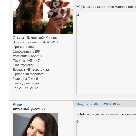
Ждём акварельного или маслянного 
0
Откуда:
Шуменский, Херсон
Зарегистрирован
: 14.04.2010
Приглашений:
0
Сообщений:
5198
Уважение:
[+222/-8]
Позитив:
[+544/-5]
Пол:
Мужской
Возраст:
45
[1981-07-22]
Провел на форуме:
2 месяца 7 дней
Последний визит:
25.02.2020 21:18
Anne
Поделиться
07.07.2014 10:27
Активный участник
zclub
, я подумаю, и посмотрю что м
0