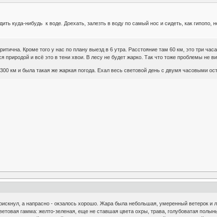
дить куда-нибудь к воде. Доехать, залезть в воду по самый нос и сидеть, как гипопо, н
ритична. Кроме того у нас по плану выезд в 6 утра. Расстояние там 60 км, это три час
я природой и всё это в тени хвои. В лесу не будет жарко. Так что тоже проблемы не ви
00 км и была такая же жаркая погода. Ехал весь световой день с двумя часовыми оста
е рискнул, а напрасно - окзалось хорошо. Жара была небольшая, умеренный ветерок и 
ветовая гамма: желто-зеленая, еще не ставшая цвета охры, трава, голубоватая полын