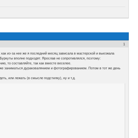
1
как из-за нее же я последний месяц зависала в мастерской и выезжала
 Буркуты вполне подходят. Ярослав не сопротивлялся, поэтому:
ию, то составляйте, так как вместе веселее.
акже заниматься дураковалянием и фотографированием. Потом в тот же день
еть, или лежать (в смысле подстилку), ну и т.д.