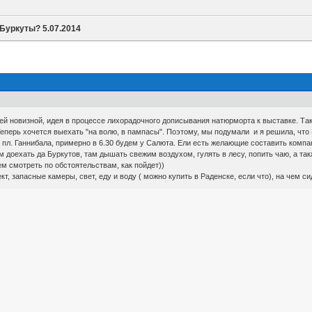
 Буркуты? 5.07.2014
й новизной, идея в процессе лихорадочного дописывания натюрморта к выставке. Так 
 Теперь хочется выехать "на волю, в пампасы". Поэтому, мы подумали и я решила, что
 пл. Ганнибала, примерно в 6.30 будем у Салюта. Ели есть желающие составить компан
 доехать да Буркутов, там дышать свежим воздухом, гулять в лесу, попить чаю, а т
ем смотреть по обстоятельствам, как пойдет))
т, запасные камеры, свет, еду и воду ( можно купить в Раденске, если что), на чем сид