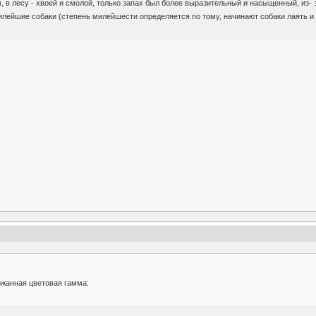
 в лесу - хвоей и смолой, только запах был более выразительный и насыщенный, из- за
илейшие собаки (степень милейшести определяется по тому, начинают собаки лаять и
ржанная цветовая гамма: