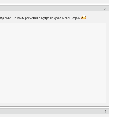
3
ыезда тоже. По моим расчетам в 6 утра не должно быть жарко
4