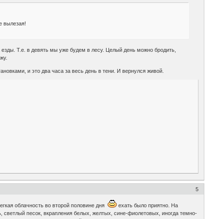
е вылезая!
а езды. Т.е. в девять мы уже будем в лесу. Целый день можно бродить,
жу.
новками, и это два часа за весь день в тени. И вернулся живой.
5
легкая облачность во второй половине дня
ехать было приятно. На
ь, светлый песок, вкрапления белых, желтых, сине-фиолетовых, иногда темно-