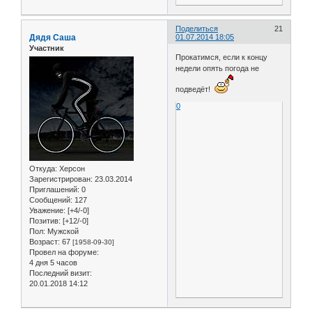
Поделиться
21
Дядя Саша
01.07.2014 18:05
Участник
Прокатимся, если к концу
недели опять погода не
подведёт!
0
Откуда:
Херсон
Зарегистрирован
: 23.03.2014
Приглашений:
0
Сообщений:
127
Уважение:
[+4/-0]
Позитив:
[+12/-0]
Пол:
Мужской
Возраст:
67
[1958-09-30]
Провел на форуме:
4 дня 5 часов
Последний визит:
20.01.2018 14:12