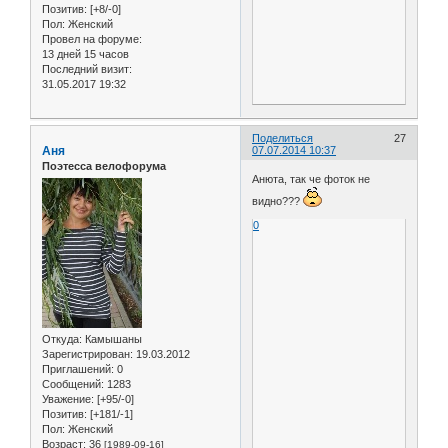
Позитив:
[+8/-0]
Пол:
Женский
Провел на форуме:
13 дней 15 часов
Последний визит:
31.05.2017 19:32
Поделиться
27
Аня
07.07.2014 10:37
Поэтесса велофорума
Анюта, так че фоток не
видно???
0
Откуда:
Камышаны
Зарегистрирован
: 19.03.2012
Приглашений:
0
Сообщений:
1283
Уважение:
[+95/-0]
Позитив:
[+181/-1]
Пол:
Женский
Возраст:
36
[1989-09-16]