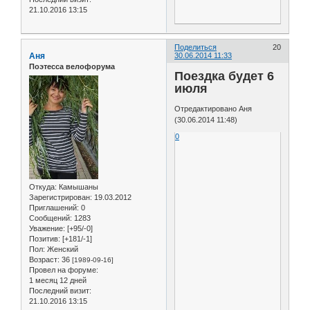
21.10.2016 13:15
Поделиться
20
Аня
30.06.2014 11:33
Поэтесса велофорума
Поездка будет 6
июля
Отредактировано Аня
(30.06.2014 11:48)
0
Откуда:
Камышаны
Зарегистрирован
: 19.03.2012
Приглашений:
0
Сообщений:
1283
Уважение:
[+95/-0]
Позитив:
[+181/-1]
Пол:
Женский
Возраст:
36
[1989-09-16]
Провел на форуме:
1 месяц 12 дней
Последний визит:
21.10.2016 13:15