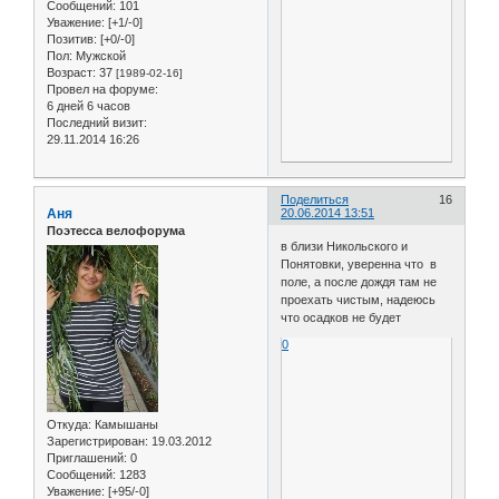
Сообщений:
101
Уважение:
[+1/-0]
Позитив:
[+0/-0]
Пол:
Мужской
Возраст:
37
[1989-02-16]
Провел на форуме:
6 дней 6 часов
Последний визит:
29.11.2014 16:26
Поделиться
16
Аня
20.06.2014 13:51
Поэтесса велофорума
в близи Никольского и
Понятовки, уверенна что в
поле, а после дождя там не
проехать чистым, надеюсь
что осадков не будет
0
Откуда:
Камышаны
Зарегистрирован
: 19.03.2012
Приглашений:
0
Сообщений:
1283
Уважение:
[+95/-0]