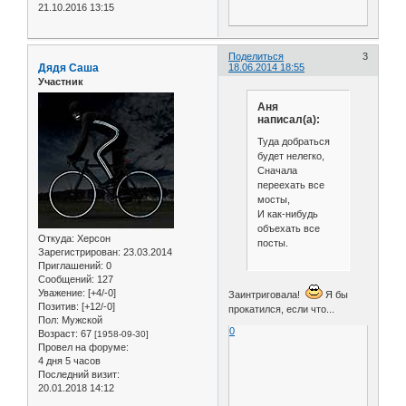
21.10.2016 13:15
Поделиться
3
Дядя Саша
18.06.2014 18:55
Участник
Аня
написал(а):
Туда добраться
будет нелегко,
Сначала
переехать все
мосты,
И как-нибудь
объехать все
Откуда:
Херсон
посты.
Зарегистрирован
: 23.03.2014
Приглашений:
0
Сообщений:
127
Уважение:
[+4/-0]
Заинтриговала!
Я бы
Позитив:
[+12/-0]
прокатился, если что...
Пол:
Мужской
0
Возраст:
67
[1958-09-30]
Провел на форуме:
4 дня 5 часов
Последний визит:
20.01.2018 14:12