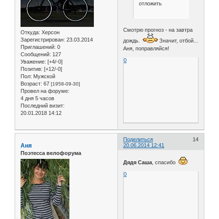
отложить
Смотрю прогноз - на завтра
Откуда:
Херсон
Зарегистрирован
: 23.03.2014
дождь.
Значит, отбой...
Приглашений:
0
Аня, поправляйся!
Сообщений:
127
0
Уважение:
[+4/-0]
Позитив:
[+12/-0]
Пол:
Мужской
Возраст:
67
[1958-09-30]
Провел на форуме:
4 дня 5 часов
Последний визит:
20.01.2018 14:12
Поделиться
14
Аня
20.06.2014 12:41
Поэтесса велофорума
Дядя Саша
, спасибо
0