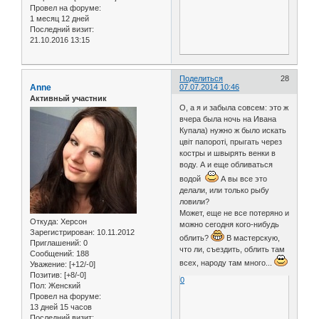
Провел на форуме:
1 месяц 12 дней
Последний визит:
21.10.2016 13:15
Поделиться
28
Anne
07.07.2014 10:46
Активный участник
О, а я и забыла совсем: это ж
вчера была ночь на Ивана
Купала) нужно ж было искать
цвіт папороті, прыгать через
костры и швырять венки в
воду. А и еще обливаться
водой
А вы все это
делали, или только рыбу
ловили?
Может, еще не все потеряно и
Откуда:
Херсон
можно сегодня кого-нибудь
Зарегистрирован
: 10.11.2012
облить?
В мастерскую,
Приглашений:
0
что ли, съездить, облить там
Сообщений:
188
всех, народу там много...
Уважение:
[+12/-0]
Позитив:
[+8/-0]
0
Пол:
Женский
Провел на форуме:
13 дней 15 часов
Последний визит: