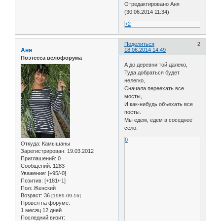
Отредактировано Аня
(30.06.2014 11:34)
+2
Поделиться
2
Аня
18.06.2014 14:49
Поэтесса велофорума
А до деревни той далеко,
Туда добраться будет
нелегко,
Сначала переехать все
мосты,
И как-нибудь объехать все
посты.
Мы едем, едем в соседнее
село.
0
Откуда:
Камышаны
Зарегистрирован
: 19.03.2012
Приглашений:
0
Сообщений:
1283
Уважение:
[+95/-0]
Позитив:
[+181/-1]
Пол:
Женский
Возраст:
36
[1989-09-16]
Провел на форуме:
1 месяц 12 дней
Последний визит: