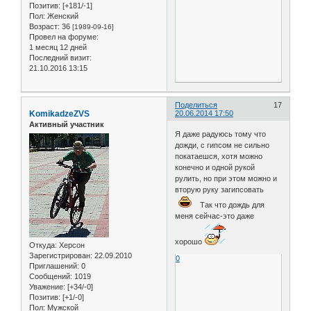
Позитив:
[+181/-1]
Пол:
Женский
Возраст:
36
[1989-09-16]
Провел на форуме:
1 месяц 12 дней
Последний визит:
21.10.2016 13:15
Поделиться
17
KomikadzeZVS
20.06.2014 17:50
Активный участник
Я даже радуюсь тому что
дожди, с гипсом не сильно
покатаешся, хотя можно
конечно и одной рукой
рулить, но при этом можно и
вторую руку загипсовать
Так что дождь для
меня сейчас-это даже
хорошо
Откуда:
Херсон
Зарегистрирован
: 22.09.2010
0
Приглашений:
0
Сообщений:
1019
Уважение:
[+34/-0]
Позитив:
[+1/-0]
Пол:
Мужской