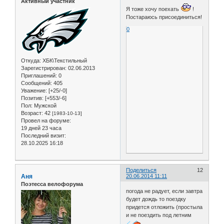
Активный участник
Я тоже хочу поехать
!
Постараюсь присоединиться!
0
Откуда:
ХБК\Текстильный
Зарегистрирован
: 02.06.2013
Приглашений:
0
Сообщений:
405
Уважение:
[+25/-0]
Позитив:
[+553/-6]
Пол:
Мужской
Возраст:
42
[1983-10-13]
Провел на форуме:
19 дней 23 часа
Последний визит:
28.10.2025 16:18
Поделиться
12
Аня
20.06.2014 11:11
Поэтесса велофорума
погода не радует, если завтра
будет дождь то поездку
придется отложить (простыла
и не поездить под летним