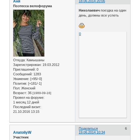
Аня
18.06.2014 20:06
Поэтесса велофорума
Николаевич
поездка на один
день, должны все успеть
0
Откуда:
Камышаны
Зарегистрирован
: 19.03.2012
Приглашений:
0
Сообщений:
1283
Уважение:
[+95/-0]
Позитив:
[+181/-1]
Пол:
Женский
Возраст:
36
[1989-09-16]
Провел на форуме:
1 месяц 12 дней
Последний визит:
21.10.2016 13:15
Поделиться
6
AnatoliyW
19.06.2014 10:34
Участник