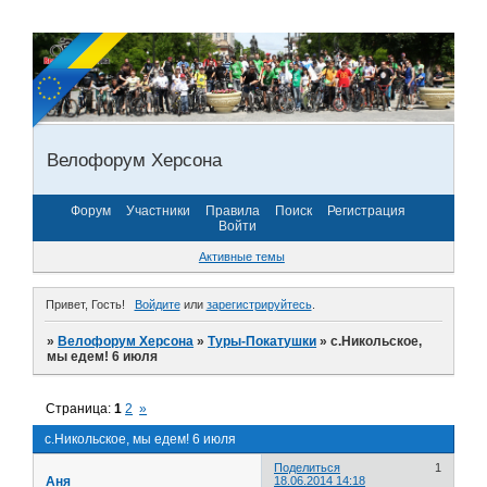
Велофорум Херсона
Форум
Участники
Правила
Поиск
Регистрация
Войти
Активные темы
Привет, Гость!
Войдите
или
зарегистрируйтесь
.
»
Велофорум Херсона
»
Туры-Покатушки
»
с.Никольское,
мы едем! 6 июля
Страница:
1
2
»
с.Никольское, мы едем! 6 июля
Поделиться
1
Аня
18.06.2014 14:18