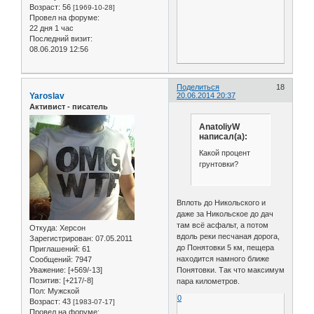
Возраст:
56
[1969-10-28]
Провел на форуме:
22 дня 1 час
Последний визит:
08.06.2019 12:56
Поделиться
18
Yaroslav
20.06.2014 20:37
Активист - писатель
AnatoliyW
написал(а):
Какой процент
грунтовки?
Вплоть до Никольского и
даже за Никольское до дач
там всё асфальт, а потом
Откуда:
Херсон
вдоль реки песчаная дорога,
Зарегистрирован
: 07.05.2011
до Понятовки 5 км, пещера
Приглашений:
61
находится намного ближе
Сообщений:
7947
Понятовки. Так что максимум
Уважение:
[+569/-13]
Позитив:
[+217/-8]
пара километров.
Пол:
Мужской
0
Возраст:
43
[1983-07-17]
Провел на форуме: