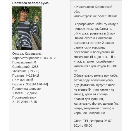
Поэтесса велофорума
с.Никольское Херсонской
обл.
километраж: не более 100 км
В программе: найти ту самую
пищеру, игры, рыбалка на
р.Ингулка, розветка в близи
Никольского и Понятовки
выявлены остатки 2 скифо-
сарматских городищ,
поселение и бескурганный
Откуда:
Камышаны
могильник (II в. до н. э.—II в.
Зарегистрирован
: 19.03.2012
н. э.), а также погребение и
Приглашений:
0
каменная скульптура XI—XIII
Сообщений:
1283
вв.
Уважение:
[+95/-0]
Позитив:
[+181/-1]
Обязательно иметь при себе:
Пол:
Женский
латки,воду, головной убор,
Возраст:
36
[1989-09-16]
еду (магазины будут в селе
Провел на форуме:
не менее 5-ти но какие - не
1 месяц 12 дней
знаю ), крем от солнца,
Последний визит:
плавки для купания,
21.10.2016 13:15
желательно фотик, деньги (на
непредвиденный случай) и
хорошее настроение.
Сбор: ТРЦ Фабрика 06.07.
2014 с 08:00