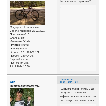
Какой процент грунтовки?
0
Откуда:
с. Чернобаевка
Зарегистрирован
: 28.01.2011
Приглашений:
0
Сообщений:
101
Уважение:
[+1/-0]
Позитив:
[+0/-0]
Пол:
Мужской
Возраст:
37
[1989-02-16]
Провел на форуме:
6 дней 6 часов
Последний визит:
29.11.2014 16:26
Поделиться
7
Аня
19.06.2014 10:41
Поэтесса велофорума
грунтовки будет не много до
реки( село заложенное
асфальтом ) а в поисках....че
нас ожидает я сама не знаю
0