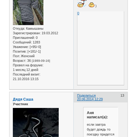
)
0
Откуда:
Камышаны
Зарегистрирован
: 19.03.2012
Приглашений:
0
Сообщений:
1283
Уважение:
[+95/-0]
Позитив:
[+181/-1]
Пол:
Женский
Возраст:
36
[1989-09-16]
Провел на форуме:
1 месяц 12 дней
Последний визит:
21.10.2016 13:15
Поделиться
13
Дядя Саша
20.06.2014 12:29
Участник
Аня
написал(а):
если завтра
будет дождь то
поездку придется