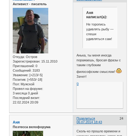
Активист - писатель
Аня
написал(а):
Не торопись
удивлять рыбу —
спеши
удивляться сам!
Анька, ты меня иногда
Откуда:
Остров
поражаешь, бросая фразы с
Зарегистрирован
: 15.11.2010
таким глубоким
Приглашений:
0
Сообщений:
3183
философским смыслом!
Уважение:
[+213/-5]
Зачет!
Позитив:
[+553/-18]
0
Пол:
Мужской
Провел на форуме:
3 месяца 0 дней
Последний визит:
22.02.2024 20:09
Поделиться
24
Аня
06.07.2014 18:43
Поэтесса велофорума
Сколь-ко прошло времени и
наконец дождались этого дня