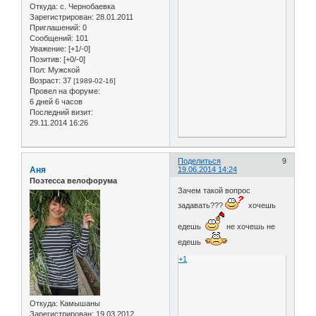
Откуда:
с. Чернобаевка
Зарегистрирован
: 28.01.2011
Приглашений:
0
Сообщений:
101
Уважение:
[+1/-0]
Позитив:
[+0/-0]
Пол:
Мужской
Возраст:
37
[1989-02-16]
Провел на форуме:
6 дней 6 часов
Последний визит:
29.11.2014 16:26
Поделиться
9
Аня
19.06.2014 14:24
Поэтесса велофорума
Зачем такой вопрос
задавать???
хочешь
едешь
не хочешь не
едешь
+1
Откуда:
Камышаны
Зарегистрирован
: 19.03.2012