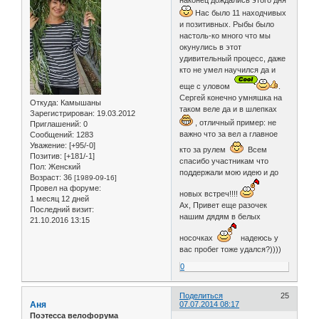
Нас было 11 находчивых
и позитивных. Рыбы было
настоль-ко много что мы
окунулись в этот
удивительный процесс, даже
кто не умел научился да и
еще с уловом
.
Сергей конечно умняшка на
Откуда:
Камышаны
таком веле да и в шлепках
Зарегистрирован
: 19.03.2012
, отличный пример: не
Приглашений:
0
важно что за вел а главное
Сообщений:
1283
Уважение:
[+95/-0]
кто за рулем
Всем
Позитив:
[+181/-1]
спасибо участникам что
Пол:
Женский
поддержали мою идею и до
Возраст:
36
[1989-09-16]
Провел на форуме:
новых встреч!!!!
1 месяц 12 дней
Ах, Привет еще разочек
Последний визит:
нашим дядям в белых
21.10.2016 13:15
носочках
надеюсь у
вас пробег тоже удался?))))
0
Поделиться
25
Аня
07.07.2014 08:17
Поэтесса велофорума