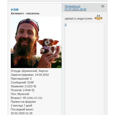
Поделиться
30
zclub
07.07.2014 19:42
Активист - писатель
upload.ru недоступен.
0
Откуда:
Шуменский, Херсон
Зарегистрирован
: 14.04.2010
Приглашений:
0
Сообщений:
5198
Уважение:
[+222/-8]
Позитив:
[+544/-5]
Пол:
Мужской
Возраст:
45
[1981-07-22]
Провел на форуме:
2 месяца 7 дней
Последний визит:
25.02.2020 21:18