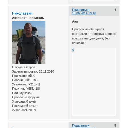
Поделиться
4
Николаевич
18.06.2014 19:16
Активист - писатель
Аня
Программа обширная
настолько, что возник вопрос:
поездка на один день, без
ночевки?
0
Откуда:
Остров
Зарегистрирован
: 15.11.2010
Приглашений:
0
Сообщений:
3183
Уважение:
[+213/-5]
Позитив:
[+553/-18]
Пол:
Мужской
Провел на форуме:
3 месяца 0 дней
Последний визит:
22.02.2024 20:09
Поделиться
5