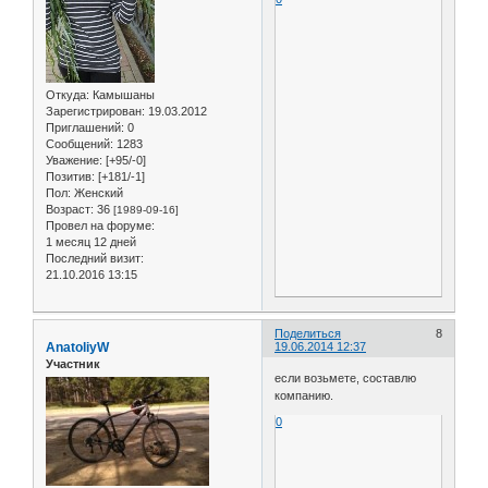
Откуда:
Камышаны
Зарегистрирован
: 19.03.2012
Приглашений:
0
Сообщений:
1283
Уважение:
[+95/-0]
Позитив:
[+181/-1]
Пол:
Женский
Возраст:
36
[1989-09-16]
Провел на форуме:
1 месяц 12 дней
Последний визит:
21.10.2016 13:15
Поделиться
8
AnatoliyW
19.06.2014 12:37
Участник
если возьмете, составлю
компанию.
0