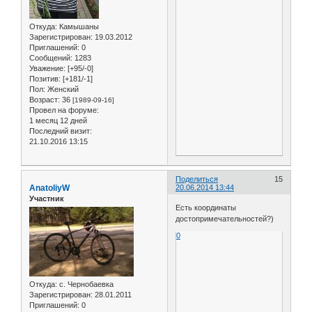
Откуда:
Камышаны
Зарегистрирован
: 19.03.2012
Приглашений:
0
Сообщений:
1283
Уважение:
[+95/-0]
Позитив:
[+181/-1]
Пол:
Женский
Возраст:
36
[1989-09-16]
Провел на форуме:
1 месяц 12 дней
Последний визит:
21.10.2016 13:15
Поделиться
15
AnatoliyW
20.06.2014 13:44
Участник
Есть координаты
достопримечательностей?)
0
Откуда:
с. Чернобаевка
Зарегистрирован
: 28.01.2011
Приглашений:
0