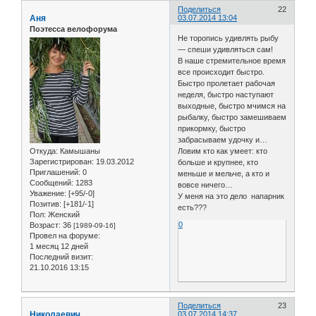
Поделиться
22
Аня
03.07.2014 13:04
Поэтесса велофорума
Не торопись удивлять рыбу
— спеши удивляться сам!
В наше стремительное время
все происходит быстро.
Быстро пролетает рабочая
неделя, быстро наступают
выходные, быстро мчимся на
рыбалку, быстро замешиваем
прикормку, быстро
забрасываем удочку и…
Откуда:
Камышаны
Ловим кто как умеет: кто
Зарегистрирован
: 19.03.2012
больше и крупнее, кто
Приглашений:
0
меньше и мельче, а кто и
Сообщений:
1283
вовсе ничего…
Уважение:
[+95/-0]
У меня на это дело напарник
Позитив:
[+181/-1]
есть???
Пол:
Женский
0
Возраст:
36
[1989-09-16]
Провел на форуме:
1 месяц 12 дней
Последний визит:
21.10.2016 13:15
Поделиться
23
Николаевич
03.07.2014 14:37