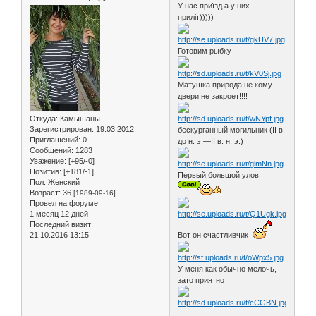
У нас приїзд а у них
приліт)))))
Готовим рыбку
Матушка природа не кому
двери не закроет!!!!
Откуда:
Камышаны
Зарегистрирован
: 19.03.2012
бескурганный могильник (II в.
Приглашений:
0
до н. э.—II в. н. э.)
Сообщений:
1283
Уважение:
[+95/-0]
Позитив:
[+181/-1]
Первый большой улов
Пол:
Женский
Возраст:
36
[1989-09-16]
Провел на форуме:
1 месяц 12 дней
Последний визит:
21.10.2016 13:15
Вот он счастливчик
У меня как обычно мелочь,
зато приятно