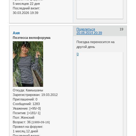
5 месяцев 22 дня
Последний визит:
30.03.2026 19:39
Поделиться
19
Аня
20.06.2014 20:39
Поэтесса велофорума
Поездка переносится на
другой день
0
Откуда:
Камышаны
Зарегистрирован
: 19.03.2012
Приглашений:
0
Сообщений:
1283
Уважение:
[+95/-0]
Позитив:
[+181/-1]
Пол:
Женский
Возраст:
36
[1989-09-16]
Провел на форуме:
1 месяц 12 дней
Последний визит: