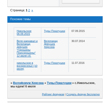
Страница:
1
2
»
Похожие темы
Никольское
Туры-Покатушки
07.09.2015
06.09.2015
Вело-карнавал и
Велопарад
30.07.2014
Велопарад
Девушек
девушек
Херсона
"Горошины
Прихорошены"
12 июля сб.
никольское в
Туры-Покатушки
11.07.2016
воскресенье (10
июля)
»
Велофорум Херсона
»
Туры-Покатушки
»
с.Никольское,
мы едем! 6 июля
Рейтинг форумов
|
Создать форум бесплатно