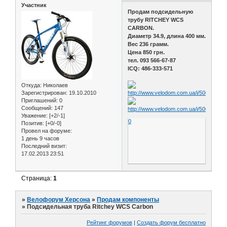
Участник
Продам подсидельную
трубу RITCHEY WCS
CARBON.
Диаметр 34.9, длина 400 мм.
Вес 236 грамм.
Цена 850 грн.
тел. 093 566-67-87
ICQ: 486-333-571
Откуда:
Николаев
Зарегистрирован
: 19.10.2010
Приглашений:
0
Сообщений:
147
Уважение:
[+2/-1]
0
Позитив:
[+0/-0]
Провел на форуме:
1 день 9 часов
Последний визит:
17.02.2013 23:51
Страница:
1
»
Велофорум Херсона
»
Продам компоненты
»
Подсидельная труба Ritchey WCS Carbon
Рейтинг форумов
|
Создать форум бесплатно