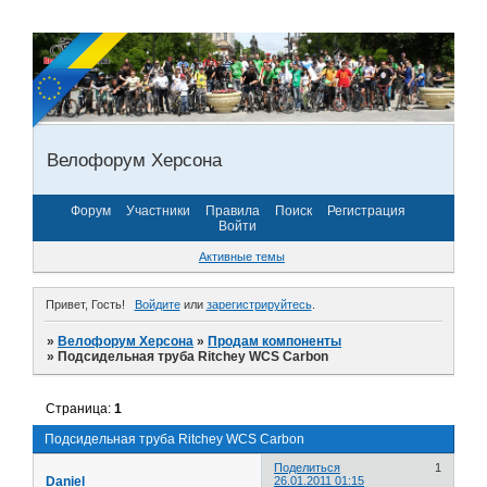
Велофорум Херсона
Форум
Участники
Правила
Поиск
Регистрация
Войти
Активные темы
Привет, Гость!
Войдите
или
зарегистрируйтесь
.
»
Велофорум Херсона
»
Продам компоненты
»
Подсидельная труба Ritchey WCS Carbon
Страница:
1
Подсидельная труба Ritchey WCS Carbon
Поделиться
1
Daniel
26.01.2011 01:15