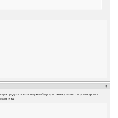
5
елодня придумать хоть какую-нибудь программку. может пору конкурсов с
ивать и тд.