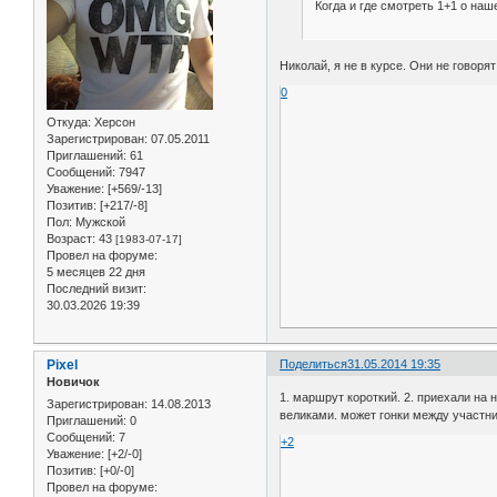
Когда и где смотреть 1+1 о на
Николай, я не в курсе. Они не говоря
0
Откуда:
Херсон
Зарегистрирован
: 07.05.2011
Приглашений:
61
Сообщений:
7947
Уважение:
[+569/-13]
Позитив:
[+217/-8]
Пол:
Мужской
Возраст:
43
[1983-07-17]
Провел на форуме:
5 месяцев 22 дня
Последний визит:
30.03.2026 19:39
Pixel
Поделиться
31.05.2014 19:35
Новичок
1. маршрут короткий. 2. приехали на
Зарегистрирован
: 14.08.2013
великами. может гонки между участни
Приглашений:
0
Сообщений:
7
+2
Уважение:
[+2/-0]
Позитив:
[+0/-0]
Провел на форуме: