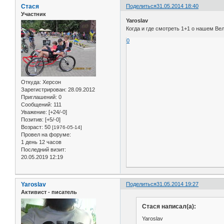
Стася
Поделиться
31.05.2014 18:40
Участник
Yaroslav
Когда и где смотреть 1+1 о нашем Ве
0
Откуда:
Херсон
Зарегистрирован
: 28.09.2012
Приглашений:
0
Сообщений:
111
Уважение:
[+24/-0]
Позитив:
[+5/-0]
Возраст:
50
[1976-05-14]
Провел на форуме:
1 день 12 часов
Последний визит:
20.05.2019 12:19
Yaroslav
Поделиться
31.05.2014 19:27
Активист - писатель
Стася написал(а):
Yaroslav