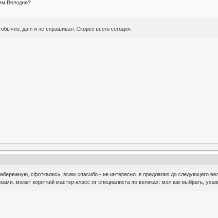
шем Велодне?
т обычно, да я и не спрашивал. Скорее всего сегодня.
 набережную, сфоткались, всем спасибо - не интересно. я предлагаю до следующего в
ками. может короткий мастер-класс от специалиста по великах: мол как выбрать, ухаж