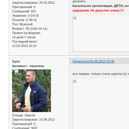
доганять.
Зарегистрирован
: 25.03.2012
Касательно организации, ДЕТИ, ко
Приглашений:
0
кудышняя. Не доволен очень!!!!
Сообщений:
552
Уважение:
[+14/-0]
+1
Позитив:
[+78/-4]
Пол:
Мужской
Возраст:
39
[1986-09-14]
Провел на форуме:
15 дней 7 часов
Последний визит:
12.03.2019 10:15
Satri
Поделиться
31.05.2014 20:35
Активист - писатель
все нормик, только очень коротко )))
+1
Откуда:
Херсон
Зарегистрирован
: 15.08.2012
Приглашений:
0
Сообщений:
3697