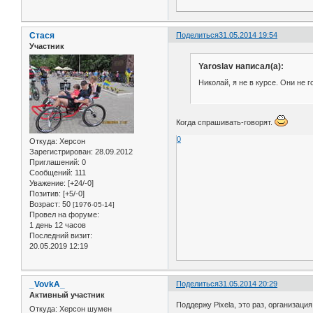
Стася
Поделиться
31.05.2014 19:54
Участник
Yaroslav написал(а):
Николай, я не в курсе. Они не 
Когда спрашивать-говорят.
0
Откуда:
Херсон
Зарегистрирован
: 28.09.2012
Приглашений:
0
Сообщений:
111
Уважение:
[+24/-0]
Позитив:
[+5/-0]
Возраст:
50
[1976-05-14]
Провел на форуме:
1 день 12 часов
Последний визит:
20.05.2019 12:19
_VovkA_
Поделиться
31.05.2014 20:29
Активный участник
Поддержу Pixelа, это раз, организаци
Откуда:
Херсон шумен