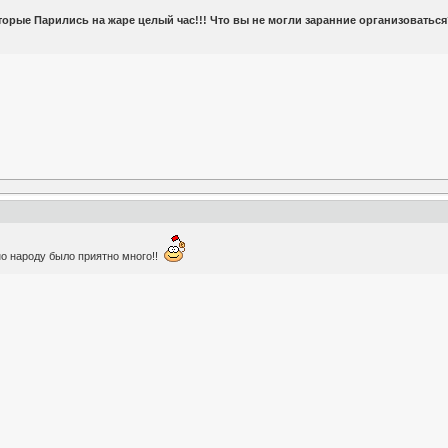
торые Парились на жаре целый час!!! Что вы не могли заранние организоватьс
 но народу было приятно много!!