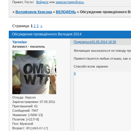
Привет, Гость!
Войдите
или
зарегистрируйтесь
.
»
Велофорум Херсона
»
ВЕЛОДЕНЬ
»
Обсуждение проведённого В
Страница:
1
2
3
»
Обсуждение проведённого Велодня 2014
Yaroslav
Поделиться
31.05.2014 18:35
Активист - писатель
Желающих высказаться по поводу пр
Приветствуются любые отзывы, как хо
Спасибо всем заранее.
0
Откуда:
Херсон
Зарегистрирован
: 07.05.2011
Приглашений:
61
Сообщений:
7947
Уважение:
[+569/-13]
Позитив:
[+217/-8]
Пол:
Мужской
Возраст:
43
[1983-07-17]