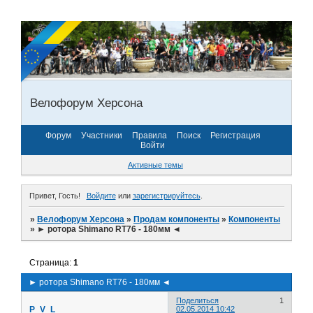
Велофорум Херсона
Форум
Участники
Правила
Поиск
Регистрация
Войти
Активные темы
Привет, Гость!
Войдите
или
зарегистрируйтесь
.
»
Велофорум Херсона
»
Продам компоненты
»
Компоненты
»
► ротора Shimano RT76 - 180мм ◄
Страница:
1
► ротора Shimano RT76 - 180мм ◄
Поделиться
1
P_V_L
02.05.2014 10:42