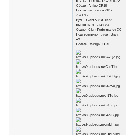
Втулки : Formula DC20/DC22
Обода : Amigo CR18
Покрышки : Kenda K849
26x1.95
Руль : Giant A3 OS riser
Вынос руля : Giant A3
Седло : Giant Performance XC
Подседельная труба : Giant
A3
Педали : Wellgo LU-313