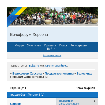
Велофорум Херсона
Форум
Участники
Правила
Поиск
Регистрация
Войти
Активные темы
Привет, Гость!
Войдите
или
зарегистрируйтесь
.
»
Велофорум Херсона
»
Продам компоненты
»
Велосипед
»
продам Giant Terrago 3 (L)
Страница:
1
Тема закрыта
продам Giant Terrago 3 (L)
Поделиться
1
Slapppp
24.02.2014 21:34