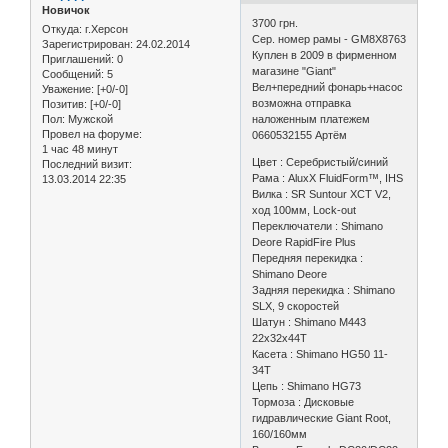
Новичок
3700 грн.
Откуда:
г.Херсон
Cер. номер рамы - GM8X8763
Зарегистрирован
: 24.02.2014
Куплен в 2009 в фирменном
Приглашений:
0
магазине "Giant"
Сообщений:
5
Вел+передний фонарь+насос
Уважение:
[+0/-0]
возможна отправка
Позитив:
[+0/-0]
Пол:
Мужской
наложенным платежем
Провел на форуме:
0660532155 Артём
1 час 48 минут
Цвет : Серебристый/синий
Последний визит:
Рама : AluxX FluidForm™, IHS
13.03.2014 22:35
Вилка : SR Suntour XCT V2,
ход 100мм, Lock-out
Переключатели : Shimano
Deore RapidFire Plus
Передняя перекидка :
Shimano Deore
Задняя перекидка : Shimano
SLX, 9 скоростей
Шатун : Shimano M443
22x32x44T
Касета : Shimano HG50 11-
34Т
Цепь : Shimano HG73
Тормоза : Дисковые
гидравлические Giant Root,
160/160мм