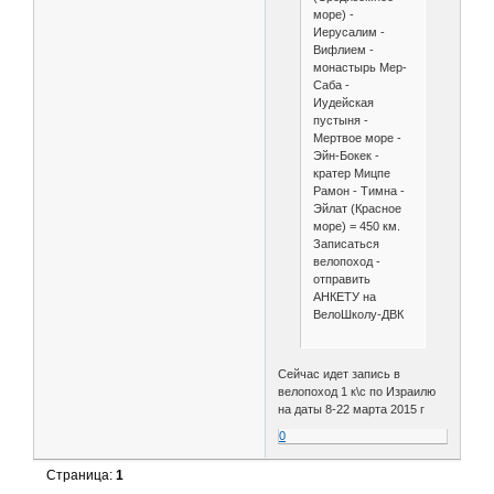
море) -
Иерусалим -
Вифлием -
монастырь Мер-
Саба -
Иудейская
пустыня -
Мертвое море -
Эйн-Бокек -
кратер Мицпе
Рамон - Тимна -
Эйлат (Красное
море) = 450 км.
Записаться
велопоход -
отправить
АНКЕТУ на
ВелоШколу-ДВК
Сейчас идет запись в
велопоход 1 к\с по Израилю
на даты 8-22 марта 2015 г
0
Страница:
1