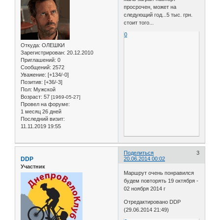
просрочен, может на
следующий год...5 тыс. грн.
стоит того...
0
Откуда:
ОЛЕШКИ
Зарегистрирован
: 20.12.2010
Приглашений:
0
Сообщений:
2572
Уважение:
[+134/-0]
Позитив:
[+36/-3]
Пол:
Мужской
Возраст:
57
[1969-05-27]
Провел на форуме:
1 месяц 26 дней
Последний визит:
11.11.2019 19:55
Поделиться
3
DDP
20.06.2014 00:02
Участник
Маршрут очень понравился
будем повторять 19 октября -
02 ноября 2014 г
Отредактировано DDP
(29.06.2014 21:49)