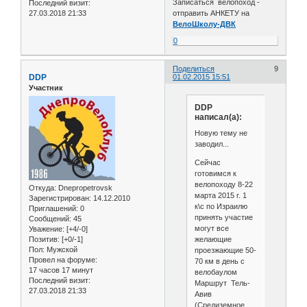
Записаться велопоход -
Последний визит:
27.03.2018 21:33
отправить АНКЕТУ на
ВелоШколу-ДВК
0
Поделиться
9
DDP
01.02.2015 15:51
Участник
DDP
написал(а):
Новую тему не
заводил...
Сейчас
готовимся к
велопоходу 8-22
Откуда:
Dnepropetrovsk
марта 2015 г. 1
Зарегистрирован
: 14.12.2010
к\с по Израилю
Приглашений:
0
принять участие
Сообщений:
45
могут все
Уважение:
[+4/-0]
желающие
Позитив:
[+0/-1]
Пол:
Мужской
проезжающие 50-
Провел на форуме:
70 км в день с
17 часов 17 минут
велобаулом
Последний визит:
Маршрут Тель-
27.03.2018 21:33
Авив
(Средиземное