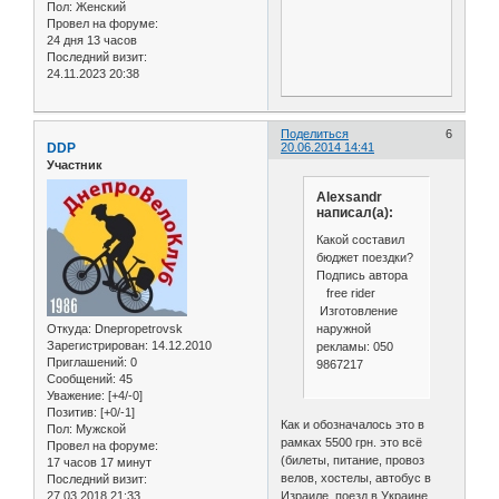
Пол:
Женский
Провел на форуме:
24 дня 13 часов
Последний визит:
24.11.2023 20:38
Поделиться
6
DDP
20.06.2014 14:41
Участник
Alexsandr
написал(а):
Какой составил
бюджет поездки?
Подпись автора
free rider
Изготовление
наружной
Откуда:
Dnepropetrovsk
Зарегистрирован
: 14.12.2010
рекламы: 050
Приглашений:
0
9867217
Сообщений:
45
Уважение:
[+4/-0]
Позитив:
[+0/-1]
Как и обозначалось это в
Пол:
Мужской
рамках 5500 грн. это всё
Провел на форуме:
(билеты, питание, провоз
17 часов 17 минут
велов, хостелы, автобус в
Последний визит:
27.03.2018 21:33
Израиле, поезд в Украине,