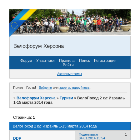
Велофорум Херсона
Форум
Участники
Правила
Поиск
Регистрация
Войти
Активные темы
Привет, Гость!
Войдите
или
зарегистрируйтесь
.
»
Велофорум Херсона
»
Туризм
»
ВелоПоход 2 к\с Израиль
1-15 марта 2014 года
Страница:
1
ВелоПоход 2 к\с Израиль 1-15 марта 2014 года
Поделиться
1
DDP
04.01.2014 15:54