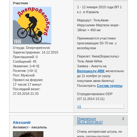
Участник
1 - 12 января 2015 года ВП 1
к.с. в Израиль
Маршрут: ТельАвив-
Иерусалим-Мертвое море-
Эйлат = 450 км
Принимаются участники
проезжающие 50-70 км. с
Откуда:
Dnepropetrovsk
велобаулом
Зарегистрирован
: 14.12.2010
Перелет: Киев(Борисполь)-
Приглашений:
0
Тель Авив-КИев
Сообщений:
45
Уважение:
[+4/-0]
Заявка - Анкета на
Позитив:
[+0/-1]
Велошколу-ДВК
желательно
Пол:
Мужской
до 11 ноября (и сразу
Провел на форуме:
покупаем авиа-билеты)
17 часов 17 минут
Посмотреть
Состав группы
Последний визит:
27.03.2018 21:33
Отредактировано DDP
(07.11.2014 13:11)
+1
Поделиться
2
Alexsandr
05.01.2014 09:07
Активист - писатель
Очень интересная штука, но
жаль загран-паспорт