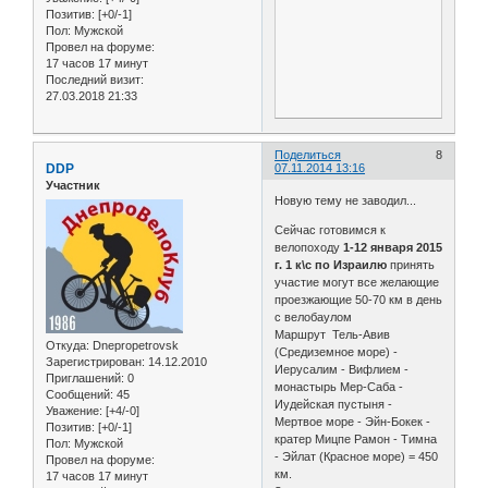
Позитив:
[+0/-1]
Пол:
Мужской
Провел на форуме:
17 часов 17 минут
Последний визит:
27.03.2018 21:33
Поделиться
8
DDP
07.11.2014 13:16
Участник
Новую тему не заводил...
Сейчас готовимся к
велопоходу
1-12 января 2015
г. 1 к\с по Израилю
принять
участие могут все желающие
проезжающие 50-70 км в день
с велобаулом
Маршрут Тель-Авив
Откуда:
Dnepropetrovsk
(Средиземное море) -
Зарегистрирован
: 14.12.2010
Иерусалим - Вифлием -
Приглашений:
0
монастырь Мер-Саба -
Сообщений:
45
Иудейская пустыня -
Уважение:
[+4/-0]
Мертвое море - Эйн-Бокек -
Позитив:
[+0/-1]
кратер Мицпе Рамон - Тимна
Пол:
Мужской
- Эйлат (Красное море) = 450
Провел на форуме:
км.
17 часов 17 минут