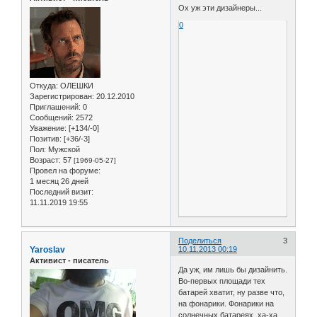
Ох уж эти дизайнеры...
0
Откуда:
ОЛЕШКИ
Зарегистрирован
: 20.12.2010
Приглашений:
0
Сообщений:
2572
Уважение:
[+134/-0]
Позитив:
[+36/-3]
Пол:
Мужской
Возраст:
57
[1969-05-27]
Провел на форуме:
1 месяц 26 дней
Последний визит:
11.11.2019 19:55
Поделиться
3
Yaroslav
10.11.2013 00:19
Активист - писатель
Да уж, им лишь бы дизайнить.
Во-первых площади тех
батарей хватит, ну разве что,
на фонарики. Фонарики на
солнечных батареях, ха-ха.