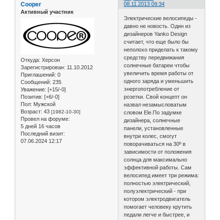
Cooper
08.11.2013 09:34
Активный участник
Электрические велосипеды -
давно не новость. Один из
дизайнеров Yanko Design
считает, что еще было бы
неполохо приделать к такому
средству передвижания
Откуда:
Херсон
солнечные батареи чтобы
Зарегистрирован
: 11.10.2012
увеличить время работы от
Приглашений:
0
одного заряда и уменьшить
Сообщений:
235
энергопотребление от
Уважение:
[+15/-0]
Позитив:
[+6/-0]
розетки. Свой концепт он
Пол:
Мужской
назвал незамысловатым
Возраст:
43
[1982-10-30]
словом Ele.По задумке
Провел на форуме:
дизайнера, солнечные
5 дней 16 часов
панели, установленные
Последний визит:
внутри колес, смогут
07.06.2024 12:17
поворачиваться на 30º в
зависимости от положения
солнца для максимально
эффективной работы. Сам
велосипед имеет три режима:
полностью электрический,
полуэлектрический - при
котором электродвигатель
помогает человеку крутить
педали легче и быстрее, и