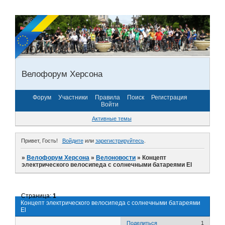
Велофорум Херсона
Форум
Участники
Правила
Поиск
Регистрация
Войти
Активные темы
Привет, Гость!
Войдите
или
зарегистрируйтесь
.
»
Велофорум Херсона
»
Велоновости
»
Концепт
электрического велосипеда с солнечными батареями El
Страница:
1
Концепт электрического велосипеда с солнечными батареями
El
Поделиться
1