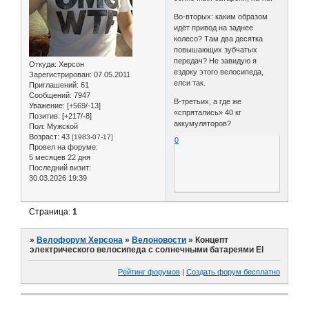
Во-вторых: каким образом
идёт привод на заднее
колесо? Там два десятка
повышающих зубчатых
передач? Не завидую я
Откуда:
Херсон
ездоку этого велосипеда,
Зарегистрирован
: 07.05.2011
елси так.
Приглашений:
61
Сообщений:
7947
В-третьих, а где же
Уважение:
[+569/-13]
«спрятались» 40 кг
Позитив:
[+217/-8]
аккумуляторов?
Пол:
Мужской
Возраст:
43
[1983-07-17]
0
Провел на форуме:
5 месяцев 22 дня
Последний визит:
30.03.2026 19:39
Страница:
1
»
Велофорум Херсона
»
Велоновости
»
Концепт
электрического велосипеда с солнечными батареями El
Рейтинг форумов
|
Создать форум бесплатно