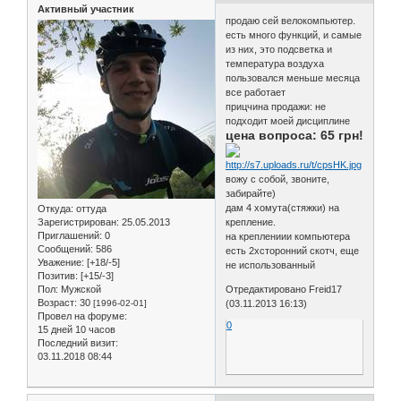
Активный участник
продаю сей велокомпьютер.
есть много функций, и самые
из них, это подсветка и
температура воздуха
пользовался меньше месяца
все работает
прицчина продажи: не
подходит моей дисциплине
цена вопроса: 65 грн!
вожу с собой, звоните,
забирайте)
дам 4 хомута(стяжки) на
Откуда:
оттуда
Зарегистрирован
: 25.05.2013
крепление.
Приглашений:
0
на креплениии компьютера
Сообщений:
586
есть 2хсторонний скотч, еще
Уважение:
[+18/-5]
не использованный
Позитив:
[+15/-3]
Пол:
Мужской
Отредактировано Freid17
Возраст:
30
[1996-02-01]
(03.11.2013 16:13)
Провел на форуме:
0
15 дней 10 часов
Последний визит:
03.11.2018 08:44