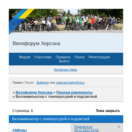
Велофорум Херсона
Форум
Участники
Правила
Поиск
Регистрация
Войти
Активные темы
Привет, Гость!
Войдите
или
зарегистрируйтесь
.
»
Велофорум Херсона
»
Продам компоненты
»
Велокимпьютер с температурой и подсветкой
Страница:
1
Тема закрыта
Велокимпьютер с температурой и подсветкой
Поделиться
1
AMRider
03.11.2013 15:52