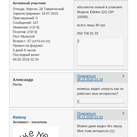
Активный участник
абсолютно новый в упаковке
Откуда:
Херсон, 2й Таврический
Модель Eidolon QQ (SP-
Зарегистрирован
: 19.07.2010
1600B),
Приглашений:
0
Сообщений:
167
всего лишь 80 грн
Уважение:
[+2/-9]
Позитив:
[+0/-0]
050 736 81 33
Пол:
Мужской
0
Возраст:
47
[1979-04-20]
Провел на форуме:
5 дней 8 часов
Последний визит:
04.02.2019 22:34
Поделиться
2
Александр
06.12.2010 21:19
Гость
можешь видео скинуть как он
работает мне интересно)?
0
Поделиться
3
Retivoy
06.12.2010 21:23
Активист - писатель
Можно даже видео без звука.
Мне тоже интересно ))))