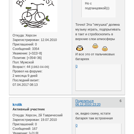
Но с
подтанцовкой)))
Точно! Эта "лягушка" должна
музыку играть, подпрыгивать
в такт и стробоскопить в
Откуда:
Херсон
верхние слои атмосферы
Зарегистрирован
: 12.04.2010
Приглашений:
0
Сообщений:
3354
Уважение:
[+322/-8]
И все это от пальчиковых
Позитив:
[+354/-36]
батареек
Пол:
Мужской
0
Возраст:
44
[1982-04-06]
Провел на форуме:
2 месяца 9 дней
Последний визит:
07.04.2017 08:13
Поделиться
6
krolik
06.12.2010 23:20
Активный участник
ок, видео скину, кстати
Откуда:
Херсон, 2й Таврический
батарея там встроенная
Зарегистрирован
: 19.07.2010
Приглашений:
0
0
Сообщений:
167
Уважение:
[+2/-9]