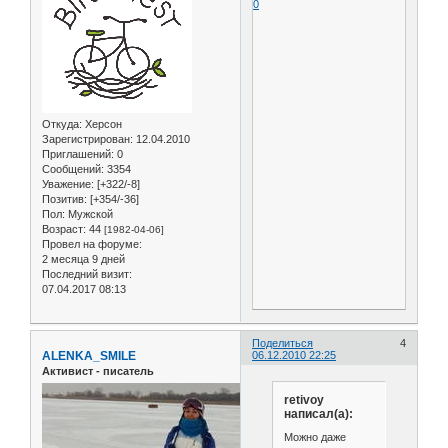
0
Откуда:
Херсон
Зарегистрирован
: 12.04.2010
Приглашений:
0
Сообщений:
3354
Уважение:
[+322/-8]
Позитив:
[+354/-36]
Пол:
Мужской
Возраст:
44
[1982-04-06]
Провел на форуме:
2 месяца 9 дней
Последний визит:
07.04.2017 08:13
Поделиться
4
ALENKA_SMILE
06.12.2010 22:25
Активист - писатель
retivoy
написал(а):
Можно даже