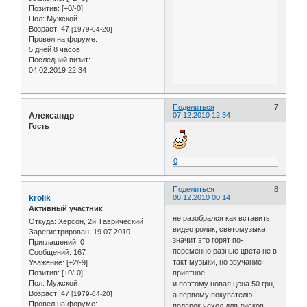
Позитив:
[+0/-0]
Пол:
Мужской
Возраст:
47
[1979-04-20]
Провел на форуме:
5 дней 8 часов
Последний визит:
04.02.2019 22:34
Поделиться
7
Александр
07.12.2010 12:34
Гость
0
Поделиться
8
krolik
08.12.2010 00:14
Активный участник
не разобрался как вставить
Откуда:
Херсон, 2й Таврический
видео ролик, светомузыка
Зарегистрирован
: 19.07.2010
значит это горят по-
Приглашений:
0
переменно разные цвета не в
Сообщений:
167
такт музыки, но звучание
Уважение:
[+2/-9]
приятное
Позитив:
[+0/-0]
Пол:
Мужской
и поэтому новая цена 50 грн,
Возраст:
47
[1979-04-20]
а первому покупателю
Провел на форуме:
подарок чехол для дисков