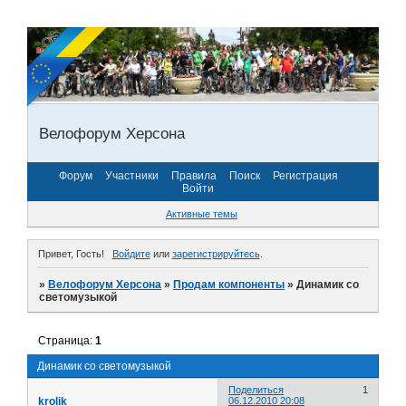
Велофорум Херсона
Форум
Участники
Правила
Поиск
Регистрация
Войти
Активные темы
Привет, Гость!
Войдите
или
зарегистрируйтесь
.
»
Велофорум Херсона
»
Продам компоненты
»
Динамик со
светомузыкой
Страница:
1
Динамик со светомузыкой
Поделиться
1
krolik
06.12.2010 20:08