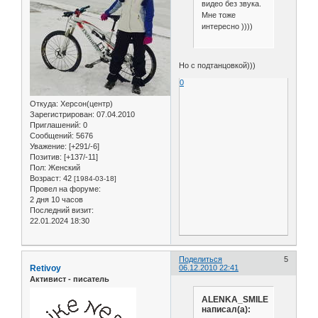
видео без звука.
Мне тоже
интересно ))))
Но с подтанцовкой)))
0
Откуда:
Херсон(центр)
Зарегистрирован
: 07.04.2010
Приглашений:
0
Сообщений:
5676
Уважение:
[+291/-6]
Позитив:
[+137/-11]
Пол:
Женский
Возраст:
42
[1984-03-18]
Провел на форуме:
2 дня 10 часов
Последний визит:
22.01.2024 18:30
Поделиться
5
Retivoy
06.12.2010 22:41
Активист - писатель
ALENKA_SMILE
написал(а):