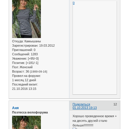
0
Откуда:
Камышаны
Зарегистрирован
: 19.03.2012
Приглашений:
0
Сообщений:
1283
Уважение:
[+95/-0]
Позитив:
[+181/-1]
Пол:
Женский
Возраст:
36
[1989-09-16]
Провел на форуме:
1 месяц 12 дней
Последний визит:
21.10.2016 13:15
Поделиться
12
Аня
01.10.2013 19:13
Поэтесса велофорума
Хорошо проведенное время +
на десять друзей стало
больше!!!!!!!!!!!