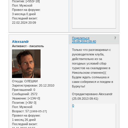
Позитив:
[+553/-18]
Пол:
Мужской
Провел на форуме:
3 месяца 0 дней
Последний визит:
22.02.2024 20:09
Поделиться
7
Alexsandr
25.09.2013 09:40
Активист - писатель
Только что разговаривал с
руководителем клуба,
действительно из-за
погодных условий сбор
туристов на скаладроме в
Никольском отменен(((
Будем ждать солнышка и
Откуда:
ОЛЕШКИ
сами соберемся и поедем в
Зарегистрирован
: 20.12.2010
Буркуты!
Приглашений:
0
Сообщений:
2572
Отредактировано Alexsandr
Уважение:
[+134/-0]
(25.09.2013 09:41)
Позитив:
[+36/-3]
0
Пол:
Мужской
Возраст:
57
[1969-05-27]
Провел на форуме:
1 месяц 26 дней
Последний визит: