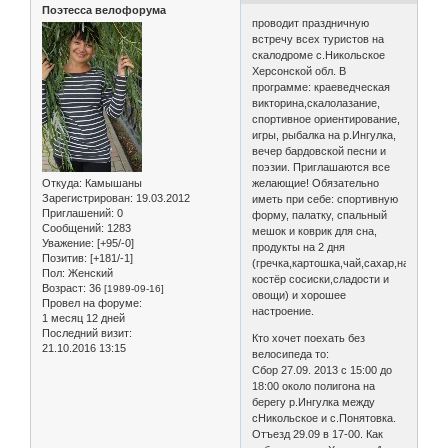
Поэтесса велофорума
проводит праздничную
встречу всех туристов на
скалодроме с.Никольское
Херсонской обл. В
программе: краеведческая
викторина,скалолазание,
спортивное ориентирование,
игры, рыбалка на р.Ингулка,
вечер бардовской песни и
поэзии. Приглашаются все
Откуда:
Камышаны
желающие! Обязательно
Зарегистрирован
: 19.03.2012
иметь при себе: спортивную
Приглашений:
0
форму, палатку, спальный
Сообщений:
1283
мешок и коврик для сна,
Уважение:
[+95/-0]
продукты на 2 дня
Позитив:
[+181/-1]
(гречка,картошка,чай,сахар,на
Пол:
Женский
костёр сосиски,сладости и
Возраст:
36
[1989-09-16]
овощи) и хорошее
Провел на форуме:
настроение.
1 месяц 12 дней
Последний визит:
Кто хочет поехать без
21.10.2016 13:15
велосипеда то:
Сбор 27.09. 2013 с 15:00 до
18:00 около полигона на
берегу р.Ингулка между
сНикольское и с.Понятовка.
Отъезд 29.09 в 17-00. Как