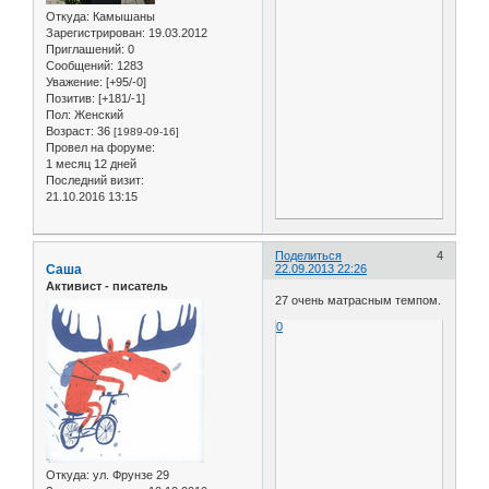
Откуда:
Камышаны
Зарегистрирован
: 19.03.2012
Приглашений:
0
Сообщений:
1283
Уважение:
[+95/-0]
Позитив:
[+181/-1]
Пол:
Женский
Возраст:
36
[1989-09-16]
Провел на форуме:
1 месяц 12 дней
Последний визит:
21.10.2016 13:15
Поделиться
4
Саша
22.09.2013 22:26
Активист - писатель
27 очень матрасным темпом.
0
Откуда:
ул. Фрунзе 29