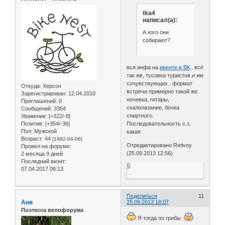
tka4
написал(а):
А кого они
собирают?
вся инфа на
ивенте в ВК
.. всё
так же, тусовка туристов и им
сочувствующих.. формат
Откуда:
Херсон
встречи примерно такой же:
Зарегистрирован
: 12.04.2010
ночевка, гитары,
Приглашений:
0
скалолазание, бочка
Сообщений:
3354
спиртного.
Уважение:
[+322/-8]
Позитив:
[+354/-36]
Последовательность х.з.
Пол:
Мужской
какая
Возраст:
44
[1982-04-06]
Отредактировано Retivoy
Провел на форуме:
(25.09.2013 12:56)
2 месяца 9 дней
Последний визит:
0
07.04.2017 08:13
Поделиться
11
Аня
25.09.2013 18:07
Поэтесса велофорума
Я тогда по грибы