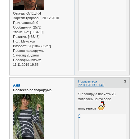
Откуда:
ОЛЕШКИ
Зарегистрирован
: 20.12.2010
Приглашений:
0
Сообщений:
2572
Уважение:
[+134/-0]
Позитив:
[+36/-3]
Пол:
Мужской
Возраст:
57
[1969-05-27]
Провел на форуме:
1 месяц 26 дней
Последний визит:
11.11.2019 19:55
Поделиться
3
Аня
22.09.2013 19:46
Поэтесса велофорума
Я планирую поехать 28,
хотелось найти себе
попутчиков
0