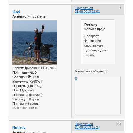
Поделиться
9
tka4
25.09.2013 12:01
Активист - писатель
Retivoy
написал(а):
Собирает
Федерация
спортивного
туризма и Дима
Рыжий
Зарегистрирован
: 13.06.2010
А кого они собирают?
Приглашений:
0
Сообщений:
3008
0
Уважение:
[+260/-7]
Позитив:
[+191/-39]
Пол:
Мужской
Провел на форуме:
3 месяца 18 дней
Последний визит:
26.06.2025 00:01
Поделиться
10
Retivoy
25.09.2013 12:27
Активист - писатель