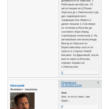
добираться из Херсона: 1.
Рейсовым автобусом. От
автостанции на Ц.Рынке
Херсона до с.Никольского (до
дач садоводческого
товарищества «Мир») и
далее пешком 1-2 км вверх
по течению р.Ингулка до
соснового бора перед
стрелковым полигоном.2. На
автомобиле или велосипеде.
Выезд из Херсона по
Бериславскому шоссе по
трассе в сторону Новой
Каховки. За Дарьевкой, после
моста через р.Ингулец
поворот вправо на
с.Никольское.
0
Поделиться
2
Alexsandr
21.09.2013 22:44
Активист - писатель
Аня
Аня, те кто в теме, там
будут...
0