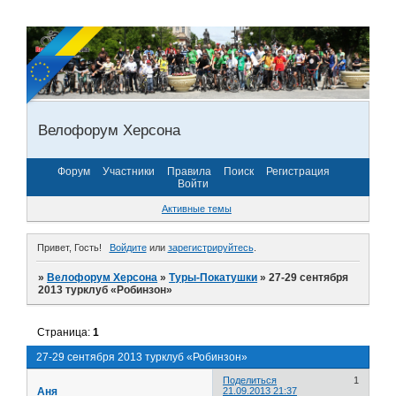
Велофорум Херсона
Форум
Участники
Правила
Поиск
Регистрация
Войти
Активные темы
Привет, Гость!
Войдите
или
зарегистрируйтесь
.
»
Велофорум Херсона
»
Туры-Покатушки
»
27-29 сентября
2013 турклуб «Робинзон»
Страница:
1
27-29 сентября 2013 турклуб «Робинзон»
Поделиться
1
Аня
21.09.2013 21:37