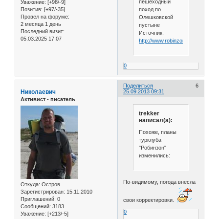
пешеходный
Уважение:
[+98/-9]
поход по
Позитив:
[+97/-35]
Провел на форуме:
Олешковской
2 месяца 1 день
пустыне
Последний визит:
Источник:
05.03.2025 17:07
http://www.robinzon.ks.ua/rubric/
0
Поделиться
6
Николаевич
25.09.2013 09:31
Активист - писатель
trekker
написал(а):
Похоже, планы
турклуба
"Робинзон"
изменились:
По-видимому, погода внесла
Откуда:
Остров
Зарегистрирован
: 15.11.2010
Приглашений:
0
свои корректировки.
Сообщений:
3183
0
Уважение:
[+213/-5]