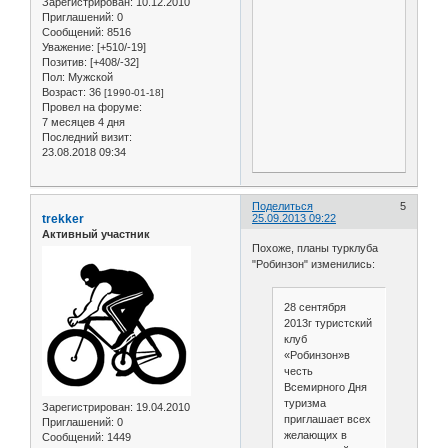
Зарегистрирован
: 10.12.2010
Приглашений:
0
Сообщений:
8516
Уважение:
[+510/-19]
Позитив:
[+408/-32]
Пол:
Мужской
Возраст:
36
[1990-01-18]
Провел на форуме:
7 месяцев 4 дня
Последний визит:
23.08.2018 09:34
Поделиться
5
trekker
25.09.2013 09:22
Активный участник
Похоже, планы турклуба
"Робинзон" изменились:
28 сентября
2013г туристский
клуб
«Робинзон»в
честь
Всемирного Дня
туризма
Зарегистрирован
: 19.04.2010
приглашает всех
Приглашений:
0
желающих в
Сообщений:
1449