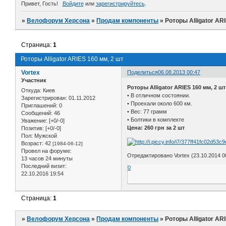
Привет, Гость!
Войдите
или
зарегистрируйтесь
.
»
Велофорум Херсона
»
Продам компоненты
»
Роторы Alligator AR
Страница:
1
Роторы Alligator ARIES 160 мм, 2 шт
Vortex
Поделиться
06.08.2013 00:47
Участник
Роторы Alligator ARIES 160 мм, 2 шт
Откуда:
Киев
• В отличном состоянии.
Зарегистрирован
: 01.11.2012
• Проехали около 600 км.
Приглашений:
0
• Вес: 77 грамм
Сообщений:
46
• Болтики в комплекте
Уважение:
[+0/-0]
Цена: 260 грн за 2 шт
Позитив:
[+0/-0]
Пол:
Мужской
Возраст:
42
[1984-06-12]
Провел на форуме:
Отредактировано Vortex (23.10.2014 0
13 часов 24 минуты
Последний визит:
0
22.10.2016 19:54
Страница:
1
»
Велофорум Херсона
»
Продам компоненты
»
Роторы Alligator AR